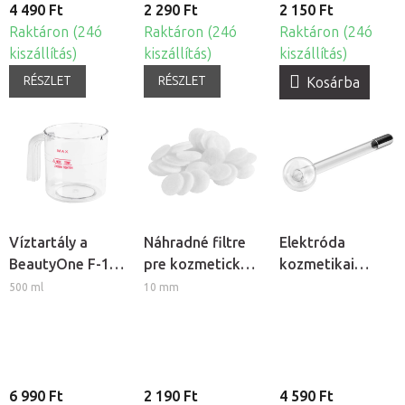
4 490 Ft
2 290 Ft
2 150 Ft
Raktáron (24ó
Raktáron (24ó
Raktáron (24ó
kiszállítás)
kiszállítás)
kiszállítás)
RÉSZLET
RÉSZLET
Kosárba
Víztartály a
Náhradné filtre
Elektróda
BeautyOne F-17
pre kozmetický
kozmetikai
kozmetikai
prístroj
ózonizátorhoz -
500 ml
10 mm
gőzölőhöz
BeautyOne AM
Gomba
60, 40ks
6 990 Ft
2 190 Ft
4 590 Ft