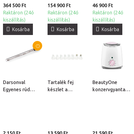
kezelésekhez
364 500 Ft
154 900 Ft
46 900 Ft
Raktáron (24ó
Raktáron (24ó
Raktáron (24ó
kiszállítás)
kiszállítás)
kiszállítás)
Kosárba
Kosárba
Kosárba
Darsonval
Tartalék fej
BeautyOne
Egyenes rúd
készlet a
konzervgyanta
elektróda
Hydrogen H2+
melegítő
kozmetikai
6v1 kozmetikai
ózonizátorhoz
készülékhez
2 150 Ft
13 590 Ft
21 590 Ft