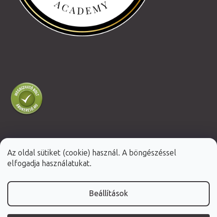
Az oldal sütiket (cookie) használ. A böngészéssel
Shoptet Premium készítette
elfogadja használatukat.
Copyright 2026
Fabulo.hu
. Minden jog fenntartva.
Beállítások