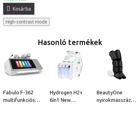
Kosárba
High-contrast mode
Hasonló termékek
Fabulo F-362
Hydrogen H2+
BeautyOne
multifunkciós
6in1 New
nyirokmasszázs
kozmetikai
generation
gép
készülék
kozmetikai
készülék
hidrogénes
kozmetikai