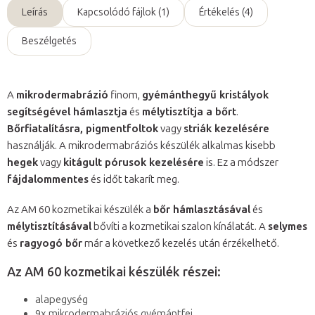
Leírás
Kapcsolódó fájlok (1)
Értékelés (4)
Beszélgetés
A
mikrodermabrázió
finom,
gyémánthegyű kristályok
segítségével hámlasztja
és
mélytisztítja a bőrt
.
Bőrfiatalításra, pigmentfoltok
vagy
striák kezelésére
használják. A mikrodermabráziós készülék alkalmas kisebb
hegek
vagy
kitágult pórusok kezelésére
is. Ez a módszer
fájdalommentes
és időt takarít meg.
Az AM 60 kozmetikai készülék a
bőr hámlasztásával
és
mélytisztításával
bővíti a kozmetikai szalon kínálatát. A
selymes
és
ragyogó bőr
már a következő kezelés után érzékelhető.
Az AM 60 kozmetikai készülék részei:
alapegység
9x mikrodermabráziós gyémántfej