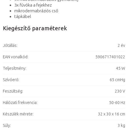
3x fúvóka a fejekhez
mikrodermabráziós cső
tápkábel
Kiegészítő paraméterek
Jótállás
:
2 év
EAN vonalkód
:
5906717401022
Teljesítmény
:
45 W
Szívóerő
:
65 cmHg
Feszültség
:
230 V
Hálózati frekvencia
:
50-60 Hz
Készülék mérete
:
32 x 30 x 16 cm
Súly
:
3 kg