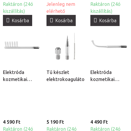
Raktáron (24ó
Jelenleg nem
Raktáron (24ó
kiszállítás)
elérhető
kiszállítás)
Kosárba
Kosárba
Kosárba
Elektróda
Tű készlet
Elektróda
kozmetikai
elektrokoagulátorhoz
kozmetikai
ózonizátorhoz -
ózonizátorhoz -
Fésű
Rúd
4 590 Ft
5 190 Ft
4 490 Ft
Raktáron (24ó
Raktáron (24ó
Raktáron (24ó