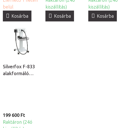
Elérhető 1 héten
Raktáron (24ó
Raktáron (24ó
belül
kiszállítás)
kiszállítás)
Kosárba
Kosárba
Kosárba
Silverfox F-833
alakformáló
készülék
199 600 Ft
Raktáron (24ó