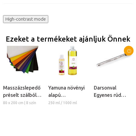
High-contrast mode
Ezeket a termékeket ajánljuk Önnek
Masszázslepedő
Yamuna növényi
Darsonval
préselt szálból,
alapú
Egyenes rúd
5db
masszázsolaj -
elektróda
80 x 200 cm | 8 szín
250 ml / 1000 ml
Szőlőmagolaj
kozmetikai
ózonizátorhoz