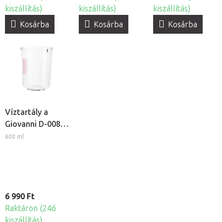
kiszállítás)
kiszállítás)
kiszállítás)
Kosárba
Kosárba
Kosárba
Víztartály a
Giovanni D-008
és D-09
600 ml
kozmetikai
gőzölőkhöz
6 990 Ft
Raktáron (24ó
kiszállítás)