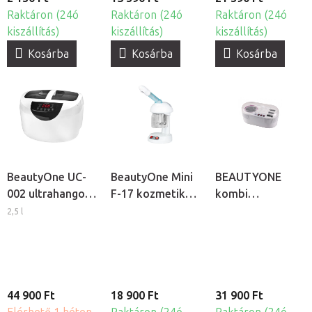
Raktáron (24ó
Raktáron (24ó
Raktáron (24ó
kiszállítás)
kiszállítás)
kiszállítás)
Kosárba
Kosárba
Kosárba
BeautyOne UC-
BeautyOne Mini
BEAUTYONE
002 ultrahangos
F-17 kozmetikai
kombi
tisztító készülék
gőzölő
gyantamelegítő
2,5 l
gép - patronos
és
konzervgyanta
melegítő
44 900 Ft
18 900 Ft
31 900 Ft