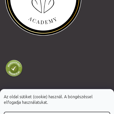
Az oldal sütiket (cookie) használ. A böngészéssel
Shoptet Premium készítette
elfogadja használatukat.
Copyright 2026
Fabulo.hu
. Minden jog fenntartva.