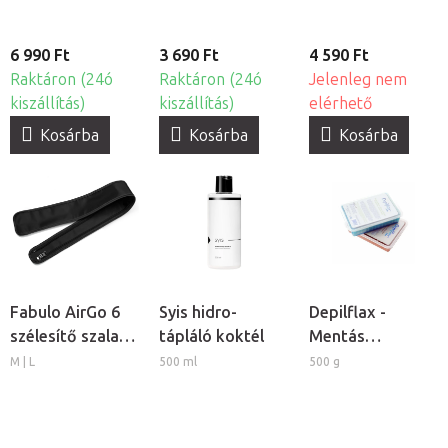
6 990 Ft
3 690 Ft
4 590 Ft
Raktáron (24ó
Raktáron (24ó
Jelenleg nem
kiszállítás)
kiszállítás)
elérhető
Kosárba
Kosárba
Kosárba
Fabulo AirGo 6
Syis hidro-
Depilflax -
szélesítő szalag
tápláló koktél
Mentás
lábmandzsettához,
kozmetikai
M | L
500 ml
500 g
2db
paraffin