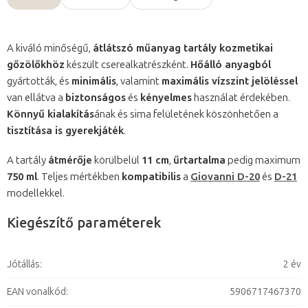
A kiváló minőségű,
átlátszó műanyag tartály kozmetikai
gőzölőkhöz
készült cserealkatrészként.
Hőálló anyagból
gyártották, és
minimális
, valamint
maximális vízszint jelöléssel
van ellátva a
biztonságos
és
kényelmes
használat érdekében.
Könnyű kialakítás
ának és sima felületének köszönhetően a
tisztítása is gyerekjáték
.
A tartály
átmérője
körülbelül
11 cm
,
űrtartalma
pedig maximum
750 ml
. Teljes mértékben
kompatibilis
a
Giovanni D-20
és
D-21
modellekkel.
Kiegészítő paraméterek
Jótállás
:
2 év
EAN vonalkód
:
5906717467370