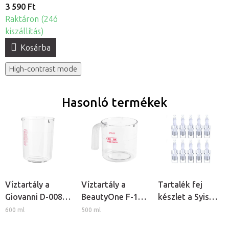
3 590 Ft
Raktáron (24ó
kiszállítás)
Kosárba
High-contrast mode
Hasonló termékek
Víztartály a
Víztartály a
Tartalék fej
Giovanni D-008
BeautyOne F-17
készlet a Syis
és D-09
kozmetikai
Dermapenhez,
600 ml
500 ml
kozmetikai
gőzölőhöz
10db