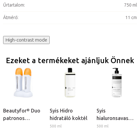
Űrtartalom
:
750 ml
Átmérő
:
11 cm
High-contrast mode
Ezeket a termékeket ajánljuk Önnek
Beautyfor® Duo
Syis Hidro
Syis
patronos
hidratáló koktél
hialuronsavas
gyantamelegítő
ultrahang gél
500 ml
500 ml