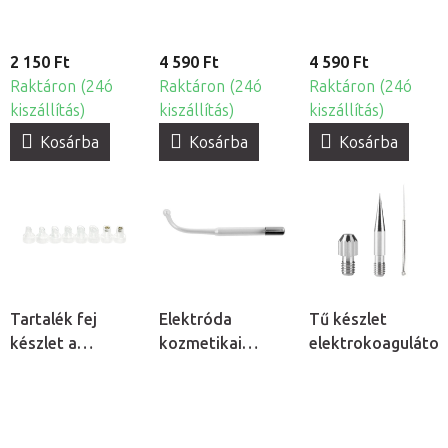
2 150 Ft
4 590 Ft
4 590 Ft
Raktáron (24ó
Raktáron (24ó
Raktáron (24ó
kiszállítás)
kiszállítás)
kiszállítás)
Kosárba
Kosárba
Kosárba
Tartalék fej
Elektróda
Tű készlet
készlet a
kozmetikai
elektrokoagulátor
Hydrogen H2+
ózonizátorhoz -
6v1 kozmetikai
Rúd
készülékhez