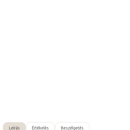
5 268 Ft ÁFA nélkül
Egységár:
Raktáron (24ó kiszállítás)
(7 db)
Várható kézbesítés:
2026. 08. 07.
Hozzáadás a kosárhoz
Víztartály
a Giovanni D-20 és D-21
kozmetikai gőzölőkhöz
.
Hőálló anyag
ának köszönhetően
biztonságos
és
kényelmes
használat
ot tesz lehetővé.
Részletes információ
Kérdés
Leírás
Értékelés
Beszélgetés