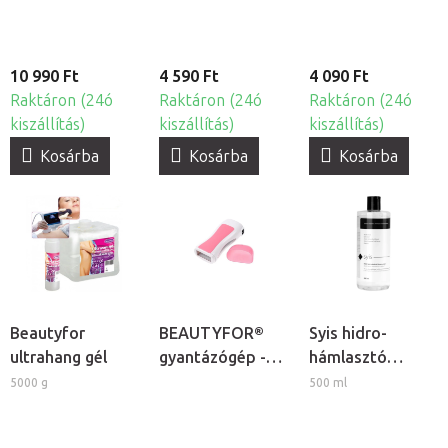
10 990 Ft
4 590 Ft
4 090 Ft
Raktáron (24ó
Raktáron (24ó
Raktáron (24ó
kiszállítás)
kiszállítás)
kiszállítás)
Kosárba
Kosárba
Kosárba
Beautyfor
BEAUTYFOR®
Syis hidro-
ultrahang gél
gyantázógép -
hámlasztó
patronos
koktél
5000 g
500 ml
gyantamelegítő