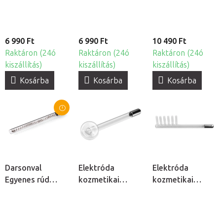
gőzölőkhöz
6 990 Ft
6 990 Ft
10 490 Ft
Raktáron (24ó
Raktáron (24ó
Raktáron (24ó
kiszállítás)
kiszállítás)
kiszállítás)
Kosárba
Kosárba
Kosárba
Darsonval
Elektróda
Elektróda
Egyenes rúd
kozmetikai
kozmetikai
elektróda
ózonizátorhoz -
ózonizátorhoz -
kozmetikai
Gomba
Fésű
ózonizátorhoz