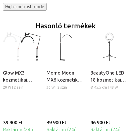
High-contrast mode
Hasonló termékek
Glow MX3
Momo Moon
BeautyOne LED
kozmetikai
MX6 kozmetikai
18 kozmetikai
lámpa
lámpa
körlámpa
20 W | 2 szín
36 W | 2 szín
Ø 45,5 cm | 48 W
sminkeléshez
sminkeléshez és
sminkeléshez
pillázáshoz
állvánnyal
39 900 Ft
39 900 Ft
46 900 Ft
Raktáron (24ó
Raktáron (24ó
Raktáron (24ó