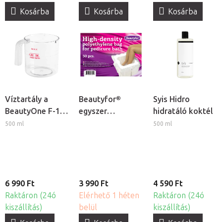
Kosárba
Kosárba
Kosárba
Víztartály a
Beautyfor®
Syis Hidro
BeautyOne F-17
egyszer
hidratáló koktél
kozmetikai
használatos
500 ml
500 ml
gőzölőhöz
lábáztató zsák,
50db
6 990 Ft
3 990 Ft
4 590 Ft
Raktáron (24ó
Elérhető 1 héten
Raktáron (24ó
kiszállítás)
belül
kiszállítás)