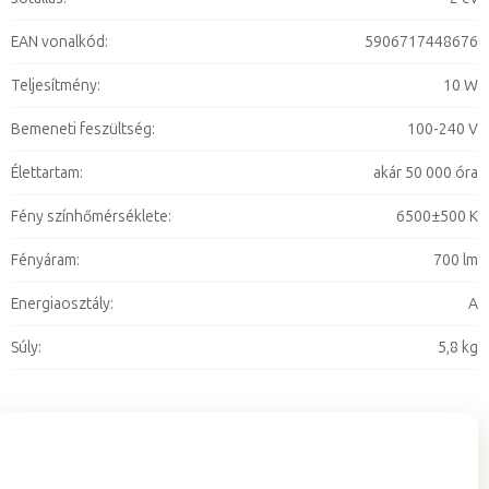
EAN vonalkód
:
5906717448676
Teljesítmény
:
10 W
Bemeneti feszültség
:
100-240 V
Élettartam
:
akár 50 000 óra
Fény színhőmérséklete
:
6500±500 K
Fényáram
:
700 lm
Energiaosztály
:
A
Súly
:
5,8 kg