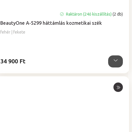
Raktáron (24ó kiszállítás)
(2 db)
BeautyOne A-5299 háttámlás kozmetikai szék
fehér | fekete
34 900 Ft