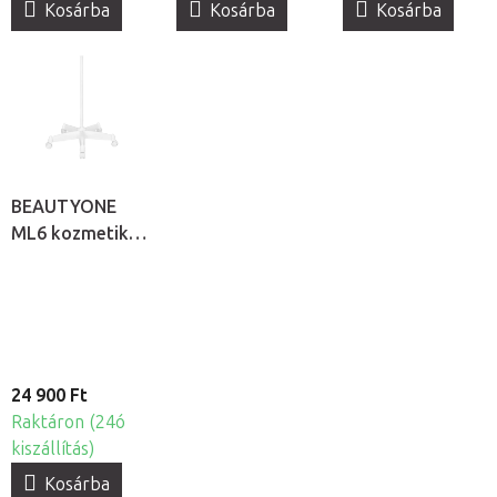
Kosárba
Kosárba
Kosárba
BEAUTYONE
ML6 kozmetikai
lámpatartó
állvány
24 900 Ft
Raktáron (24ó
kiszállítás)
Kosárba