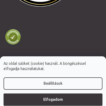
Az oldal sütiket (cookie) használ. A böngészéssel
Shoptet Premium készítette
elfogadja használatukat.
Copyright 2026
Fabulo.hu
. Minden jog fenntartva.
Beállítások
Elfogadom