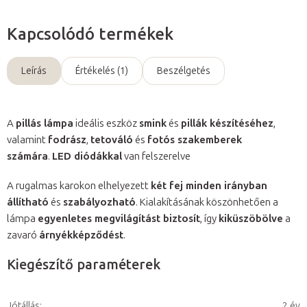
Kapcsolódó termékek
Leírás
Értékelés (1)
Beszélgetés
A
pillás lámpa
ideális eszköz
smink
és
pillák készítéséhez
,
valamint
fodrász
,
tetováló
és
fotós szakemberek
számára
.
LED diódákkal
van felszerelve
A rugalmas karokon elhelyezett
két fej minden irányban
állítható
és
szabályozható
. Kialakításának köszönhetően a
lámpa
egyenletes megvilágítást biztosít
, így
kiküszöbölve
a
zavaró
árnyékképződést
.
Kiegészítő paraméterek
Jótállás
:
2 év