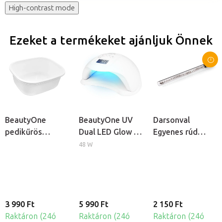
High-contrast mode
Ezeket a termékeket ajánljuk Önnek
BeautyOne
BeautyOne UV
Darsonval
pedikűrös
Dual LED Glow 5
Egyenes rúd
lábáztató tál
professzionális
elektróda
48 W
körömlámpa
kozmetikai
ózonizátorhoz
3 990 Ft
5 990 Ft
2 150 Ft
Raktáron (24ó
Raktáron (24ó
Raktáron (24ó