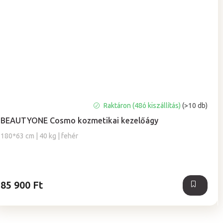
A
Raktáron (48ó kiszállítás)
(>10 db)
termék
BEAUTYONE Cosmo kozmetikai kezelőágy
átlagos
értékelése
180*63 cm | 40 kg | fehér
5-
ből
5,0
csillag.
85 900 Ft