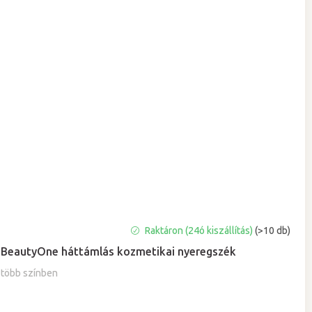
A
Raktáron (24ó kiszállítás)
(>10 db)
termék
BeautyOne háttámlás kozmetikai nyeregszék
átlagos
értékelése
több színben
5-
ből