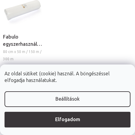
Fabulo
egyszerhasználatos
lepedő tekercs
80 cm x 50 m / 150 m /
nemszőtt
300 m
textíliából, 80cm
Az oldal sütiket (cookie) használ. A böngészéssel
elfogadja használatukat.
2 250 Ft
Elérhető 2 héten
Beállítások
belül
RÉSZLET
Elfogadom
High-contrast mode