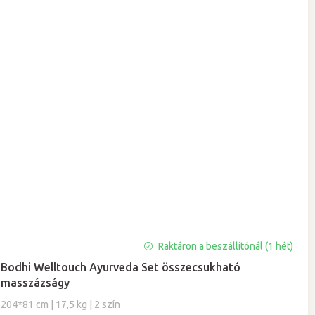
Raktáron a beszállítónál (1 hét)
Bodhi Welltouch Ayurveda Set összecsukható
masszázságy
204*81 cm | 17,5 kg | 2 szín