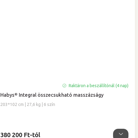
Raktáron a beszállítónál (4 nap)
Habys® Integral összecsukható masszázságy
203*102 cm | 27,6 kg | 6 szín
380 200 Ft-tól