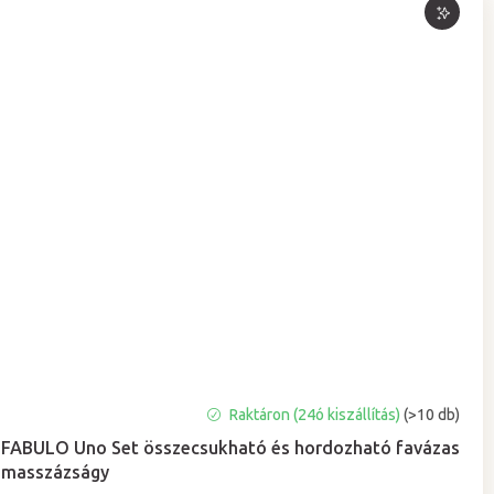
A
Raktáron (24ó kiszállítás)
(>10 db)
termék
FABULO Uno Set összecsukható és hordozható favázas
átlagos
masszázságy
értékelése