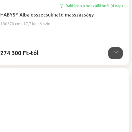
A
Raktáron a beszállítónál (4 nap)
termék
HABYS® Alba összecsukható masszázságy
átlagos
értékelése
180*70 cm | 17,7 kg | 6 szín
5-
ből
5,0
csillag.
274 300 Ft-tól