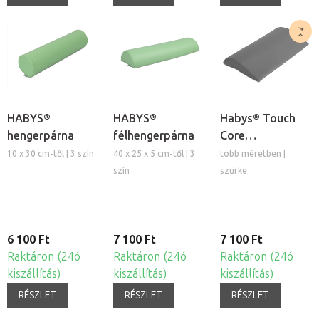
HABYS®
HABYS®
Habys® Touch
hengerpárna
félhengerpárna
Core
félhengerpárna
10 x 30 cm-től | 3 szín
40 x 25 x 5 cm-től | 3
több méretben |
szín
szürke
6 100 Ft
7 100 Ft
7 100 Ft
Raktáron (24ó
Raktáron (24ó
Raktáron (24ó
kiszállítás)
kiszállítás)
kiszállítás)
RÉSZLET
RÉSZLET
RÉSZLET