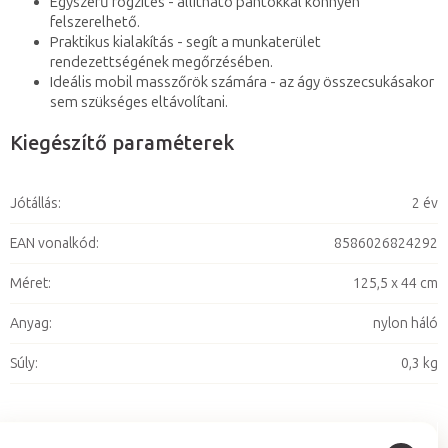
Egyszerű rögzítés - állítható pántokkal könnyen
felszerelhető.
Praktikus kialakítás - segít a munkaterület
rendezettségének megőrzésében.
Ideális mobil masszőrök számára - az ágy összecsukásakor
sem szükséges eltávolítani.
Kiegészítő paraméterek
Jótállás
:
2 év
EAN vonalkód
:
8586026824292
Méret
:
125,5 x 44 cm
Anyag
:
nylon háló
Súly
:
0,3 kg