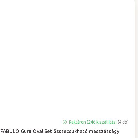
A
Raktáron (24ó kiszállítás)
(4 db)
termék
FABULO Guru Oval Set összecsukható masszázságy
átlagos