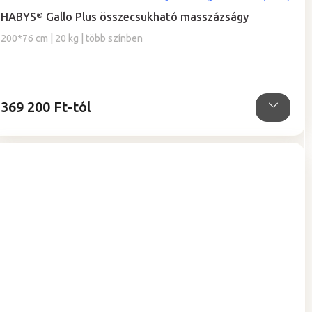
termék
HABYS® Gallo Plus összecsukható masszázságy
átlagos
értékelése
200*76 cm | 20 kg | több színben
5-
ből
5,0
csillag.
369 200 Ft-tól