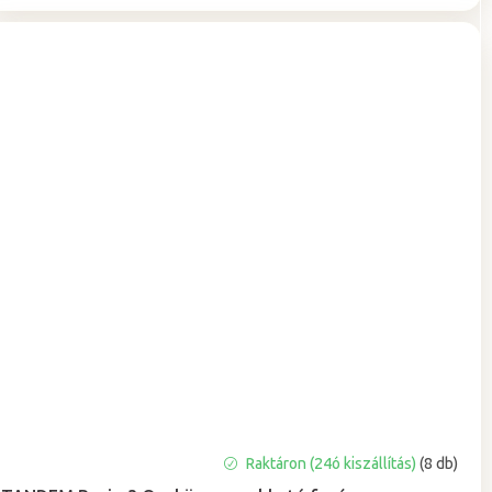
A
Raktáron (24ó kiszállítás)
(8 db)
termék