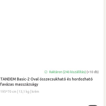
A
Raktáron (24ó kiszállítás)
(>10 db)
termék
TANDEM Basic-2 Oval összecsukható és hordozható
átlagos
favázas masszázságy
értékelése
5-
195*70 cm | 13,1 kg | krém
ből
4,9
csillag.