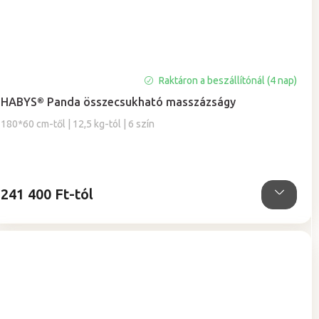
A
Raktáron a beszállítónál (4 nap)
termék
HABYS® Panda összecsukható masszázságy
átlagos
értékelése
180*60 cm-től | 12,5 kg-tól | 6 szín
5-
ből
5,0
csillag.
241 400 Ft-tól