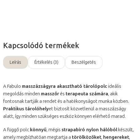
Kérdés
Kapcsolódó termékek
Leírás
Értékelés (3)
Beszélgetés
A Fabulo
masszázságyra akasztható tárolópolc
ideális
megoldás minden
masszőr
és
terapeuta számára
, akik
fontosnak tartják a rendet és a hatékonyságot munka közben.
Praktikus tárolóhely
et biztosít közvetlenül a masszázságy
alatt, így minden szükséges eszköz könnyen elérhető marad.
A függő polc
könnyű
, mégis
strapabíró nylon hálóból
készült,
amely megbízhatóan megtartja a
törölközőket
,
hengereket
,