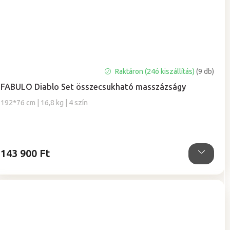
A
Raktáron (24ó kiszállítás)
(9 db)
termék
FABULO Diablo Set összecsukható masszázságy
átlagos
értékelése
192*76 cm | 16,8 kg | 4 szín
5-
ből
5,0
csillag.
143 900 Ft