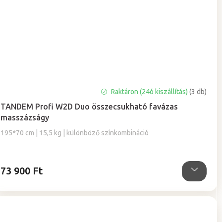
A
Raktáron (24ó kiszállítás)
(3 db)
termék
TANDEM Profi W2D Duo összecsukható favázas
átlagos
masszázságy
értékelése
5-
195*70 cm | 15,5 kg | különböző színkombináció
ből
5,0
csillag.
73 900 Ft