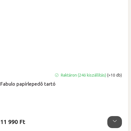
A
Raktáron (24ó kiszállítás)
(>10 db)
termék
Fabulo papírlepedõ tartó
átlagos
értékelése
5-
ből
4,5
csillag.
11 990 Ft