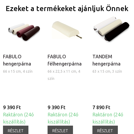
Ezeket a termékeket ajánljuk Önnek
FABULO
FABULO
TANDEM
hengerpárna
félhengerpárna
hengerpárna
66 x 15 cm, 4 szín
66 x 22,5 x 11 cm, 4
63 x 15 cm, 3 szín
szín
9 390 Ft
9 390 Ft
7 890 Ft
Raktáron (24ó
Raktáron (24ó
Raktáron (24ó
kiszállítás)
kiszállítás)
kiszállítás)
RÉSZLET
RÉSZLET
RÉSZLET