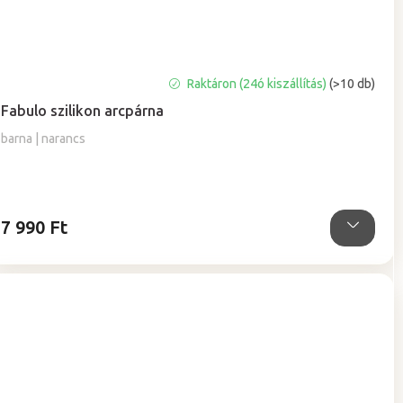
A
Raktáron (24ó kiszállítás)
(>10 db)
termék
Fabulo szilikon arcpárna
átlagos
értékelése
barna | narancs
5-
ből
5,0
csillag.
7 990 Ft