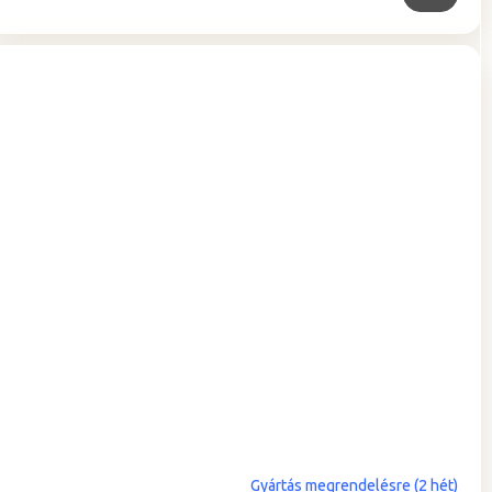
A
Gyártás megrendelésre (2 hét)