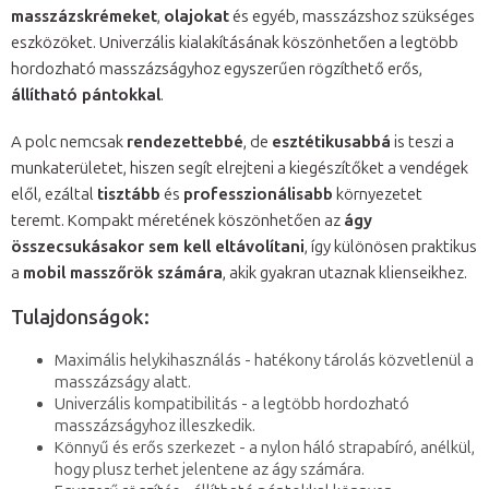
masszázskrémeket
,
olajokat
és egyéb, masszázshoz szükséges
eszközöket. Univerzális kialakításának köszönhetően a legtöbb
hordozható masszázságyhoz egyszerűen rögzíthető erős,
állítható pántokkal
.
A polc nemcsak
rendezettebbé
, de
esztétikusabbá
is teszi a
munkaterületet, hiszen segít elrejteni a kiegészítőket a vendégek
elől, ezáltal
tisztább
és
professzionálisabb
környezetet
teremt. Kompakt méretének köszönhetően az
ágy
összecsukásakor sem kell eltávolítani
, így különösen praktikus
a
mobil masszőrök számára
, akik gyakran utaznak klienseikhez.
Tulajdonságok:
Maximális helykihasználás - hatékony tárolás közvetlenül a
masszázságy alatt.
Univerzális kompatibilitás - a legtöbb hordozható
masszázságyhoz illeszkedik.
Könnyű és erős szerkezet - a nylon háló strapabíró, anélkül,
hogy plusz terhet jelentene az ágy számára.