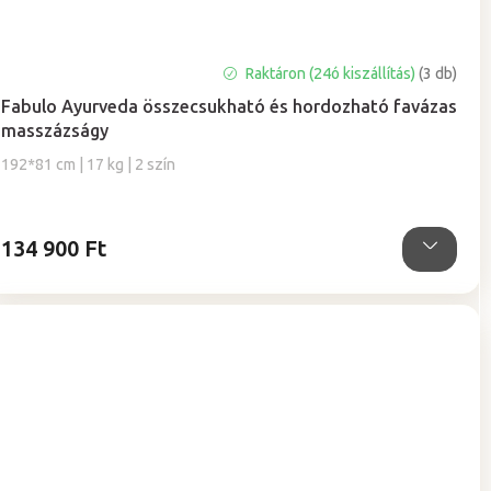
Raktáron (24ó kiszállítás)
(3 db)
Fabulo Ayurveda összecsukható és hordozható favázas
masszázságy
192*81 cm | 17 kg | 2 szín
134 900 Ft