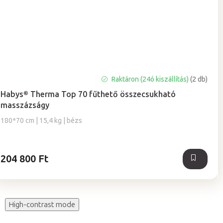
Raktáron (24ó kiszállítás)
(2 db)
Habys® Therma Top 70 fűthető összecsukható
masszázságy
180*70 cm | 15,4 kg | bézs
204 800 Ft
High-contrast mode