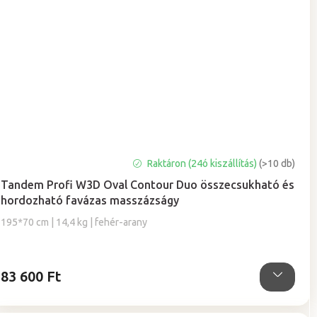
Raktáron (24ó kiszállítás)
(>10 db)
Tandem Profi W3D Oval Contour Duo összecsukható és
hordozható favázas masszázságy
195*70 cm | 14,4 kg | fehér-arany
83 600 Ft