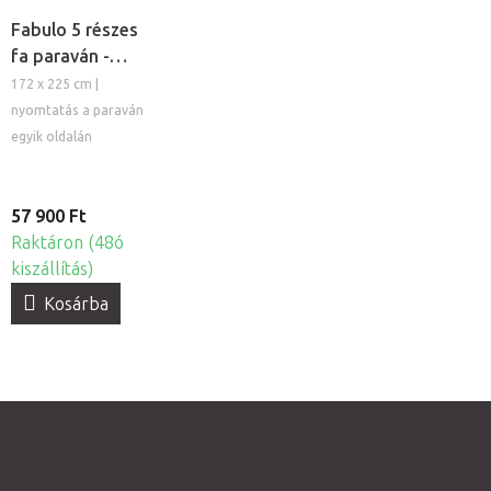
Fabulo 5 részes
fa paraván -
Arany mandala
172 x 225 cm |
nyomtatás a paraván
egyik oldalán
57 900 Ft
Raktáron (48ó
kiszállítás)
Kosárba