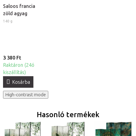
Saloos francia
zöld agyag
140 g
3 380 Ft
Raktáron (24ó
kiszállítás)
Kosárba
High-contrast mode
Hasonló termékek