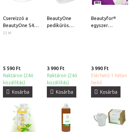
Csereizzó a
BeautyOne
Beautyfor®
BeautyOne S4
pedikűrös
egyszer
kozmetikai
lábáztató tál
használatos
22 W
lámpához
lábáztató zsák,
50db
5 590 Ft
3 990 Ft
3 990 Ft
Raktáron (24ó
Raktáron (24ó
Elérhető 1 héten
kiszállítás)
kiszállítás)
belül
Kosárba
Kosárba
Kosárba