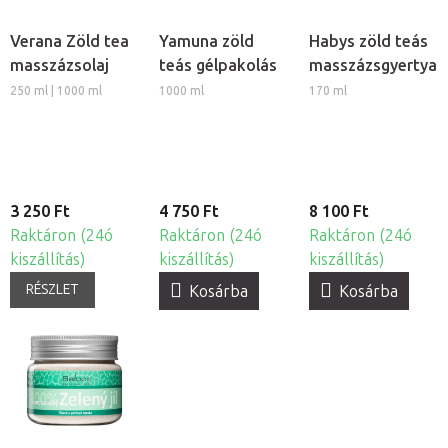
Verana Zöld tea
Yamuna zöld
Habys zöld teás
masszázsolaj
teás gélpakolás
masszázsgyertya
250 ml | 1000 ml
1000 ml
170 ml
3 250 Ft
4 750 Ft
8 100 Ft
Raktáron (24ó
Raktáron (24ó
Raktáron (24ó
kiszállítás)
kiszállítás)
kiszállítás)
RÉSZLET
Kosárba
Kosárba