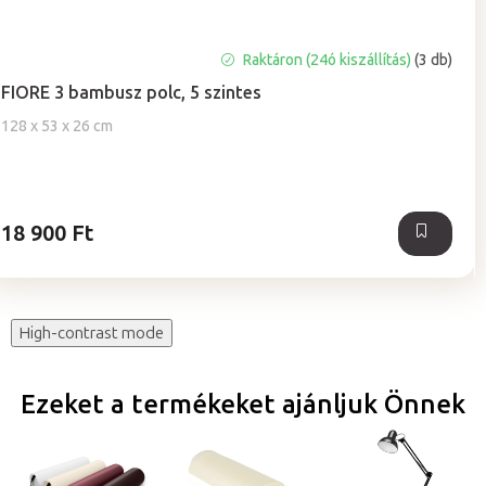
A
Raktáron (24ó kiszállítás)
(3 db)
termék
FIORE 3 bambusz polc, 5 szintes
átlagos
értékelése
128 x 53 x 26 cm
5-
ből
5,0
csillag.
18 900 Ft
High-contrast mode
Ezeket a termékeket ajánljuk Önnek