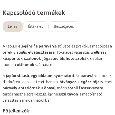
Kapcsolódó termékek
Leírás
Értékelés
Beszélgetés
A Fabulo
elegáns fa paraván
ja stílusos és praktikus megoldás a
terek vizuális elválasztására
. Tökéletes választás
wellness
központok
,
szalonok
,
jógastúdiók
,
hotelszobák
, de akár
modern
otthonok
számára is.
A
japán stílusú
,
egy oldalon nyomtatott fa paraván
nemcsak
diszkréten tagolja a teret, hanem
látványos kiegészítője
is lehet
bármely enteriőrnek
.
Könnyű
, mégis
stabil faszerkezete
tartós használatra készült, így
hosszú távon
is megbízható
választás a mindennapokban.
Fő jellemzők: