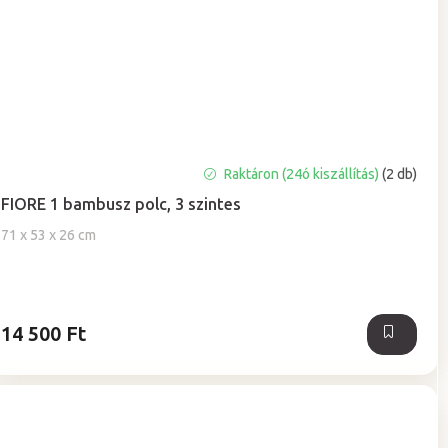
A
Raktáron (24ó kiszállítás)
(2 db)
termék
FIORE 1 bambusz polc, 3 szintes
átlagos
értékelése
71 x 53 x 26 cm
5-
ből
5,0
csillag.
14 500 Ft