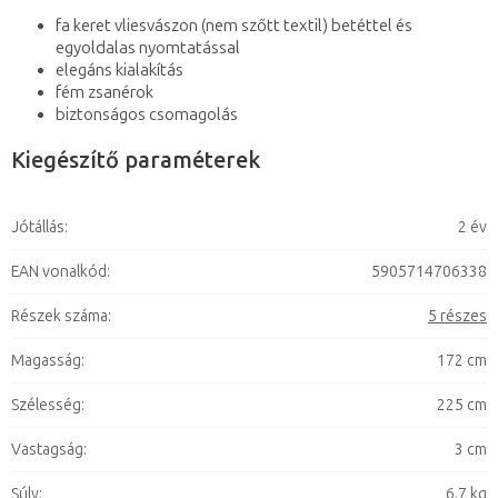
fa keret vliesvászon (nem szőtt textil) betéttel és
egyoldalas nyomtatással
elegáns kialakítás
fém zsanérok
biztonságos csomagolás
Kiegészítő paraméterek
Jótállás
:
2 év
EAN vonalkód
:
5905714706338
Részek száma
:
5 részes
Magasság
:
172 cm
Szélesség
:
225 cm
Vastagság
:
3 cm
Súly
:
6,7 kg