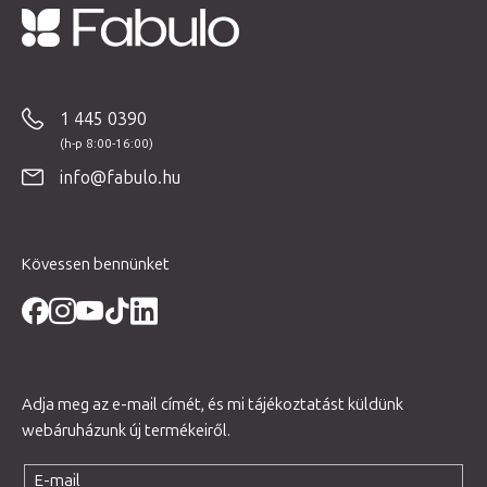
L
á
b
1 445 0390
l
é
info@fabulo.hu
c
Kövessen bennünket
Adja meg az e-mail címét, és mi tájékoztatást küldünk
webáruházunk új termékeiről.
E-mail