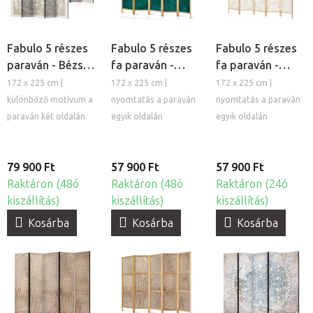
Fabulo 5 részes
Fabulo 5 részes
Fabulo 5 részes
paraván - Bézs
fa paraván -
fa paraván -
levelek / Virágos
Arany levelek
Levelek tánca
172 x 225 cm |
172 x 225 cm |
172 x 225 cm |
rét
különbőző motívum a
nyomtatás a paraván
nyomtatás a paraván
paraván két oldalán
egyik oldalán
egyik oldalán
79 900 Ft
57 900 Ft
57 900 Ft
Raktáron (48ó
Raktáron (48ó
Raktáron (24ó
kiszállítás)
kiszállítás)
kiszállítás)
Kosárba
Kosárba
Kosárba