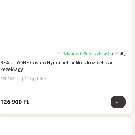
A
Raktáron (48ó kiszállítás)
(>10 db)
termék
BEAUTYONE Cosmo Hydra hidraulikus kozmetikai
átlagos
kezelőágy
értékelése
5-
180*63 cm | 70 kg | fehér
ből
4,9
csillag.
126 900 Ft