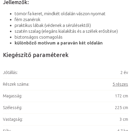
Jellemzők:
tömör fa keret, mindkét oldalán vászon nyomat
fém zsanérok
praktikus lábak (védenek a sérülésektől)
szatén szalag (elegáns kialakítás és a szélek erősítése)
biztonságos csomagolás
különbőző motívum a paraván két oldalán
Kiegészítő paraméterek
Jótállás
:
2 év
Részek száma
:
5 részes
Magasság
:
172 cm
Szélesség
:
225 cm
Vastagság
:
3 cm