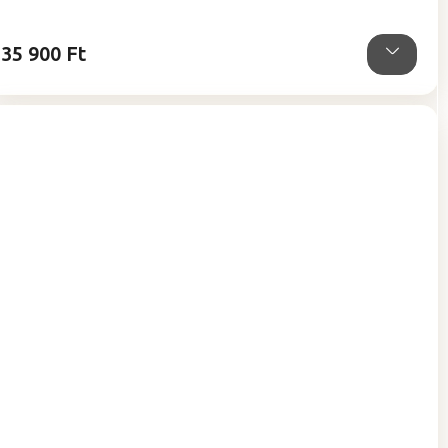
5,0
csillag.
35 900 Ft