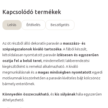
Kapcsolódó termékek
Leírás
Értékelés
Beszélgetés
Az öt részből álló dekoratív paraván a
masszázs- és
szépségszalonok kiváló tartozéka
. A fából készült,
kétoldalasan nyomtatott paraván
ízlésesen és egyszerűen
osztja fel a belső teret
, mindemellett lakberendezési
kiegészítőként is remekül alkalmazható. A kiváló
megmunkálásnak és a
magas minőségben nyomtatott
egyedi
motívumnak köszönhetően a paraván kivételes bájt kölcsönöz
bármely enteriőrnek.
Könnyedén összecsukható
, és
kis súlyának
hála egyszerűen
áthelyezhető.