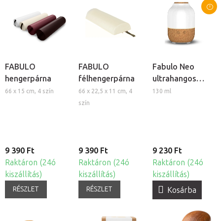
FABULO
FABULO
Fabulo Neo
hengerpárna
félhengerpárna
ultrahangos
aroma diffúzor
66 x 15 cm, 4 szín
66 x 22,5 x 11 cm, 4
130 ml
szín
9 390 Ft
9 390 Ft
9 230 Ft
Raktáron (24ó
Raktáron (24ó
Raktáron (24ó
kiszállítás)
kiszállítás)
kiszállítás)
RÉSZLET
RÉSZLET
Kosárba