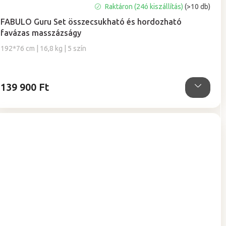
A
Raktáron (24ó kiszállítás)
(>10 db)
termék
FABULO Guru Set összecsukható és hordozható
átlagos
favázas masszázságy
értékelése
5-
192*76 cm | 16,8 kg | 5 szín
ből
5,0
csillag.
139 900 Ft