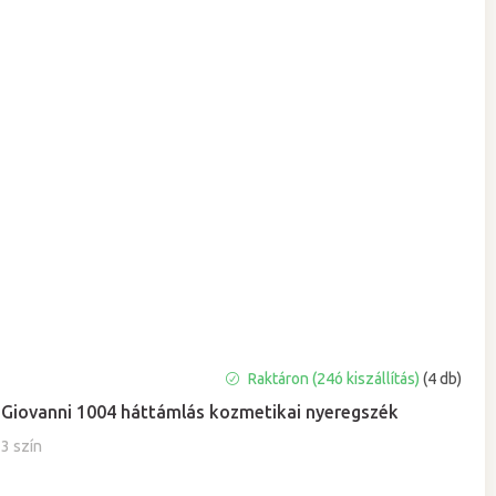
A
Raktáron (24ó kiszállítás)
(4 db)
termék
Giovanni 1004 háttámlás kozmetikai nyeregszék
átlagos
értékelése
3 szín
5-
ből