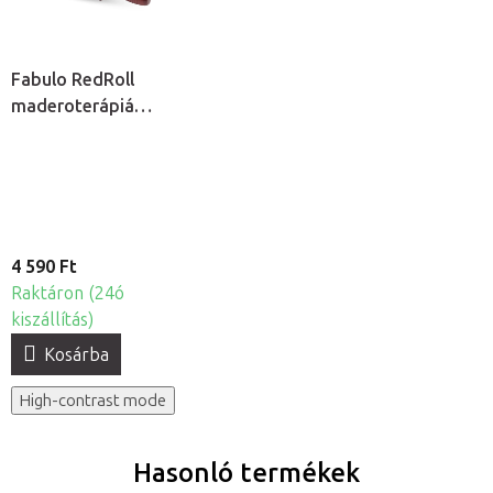
Fabulo RedRoll
maderoterápiás
henger
4 590 Ft
Raktáron (24ó
kiszállítás)
Kosárba
High-contrast mode
Hasonló termékek