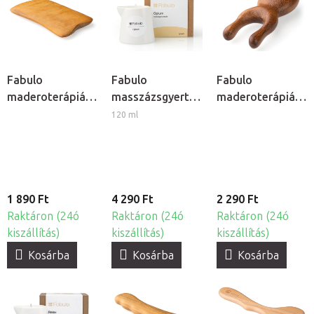
Fabulo
Fabulo
Fabulo
maderoterápiás
masszázsgyertya
maderoterápiás
simítólap
- Ópium
bogár
120 ml
1 890 Ft
4 290 Ft
2 290 Ft
Raktáron (24ó
Raktáron (24ó
Raktáron (24ó
kiszállítás)
kiszállítás)
kiszállítás)
Kosárba
Kosárba
Kosárba