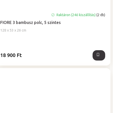
A
Raktáron (24ó kiszállítás)
(2 db)
termék
FIORE 3 bambusz polc, 5 szintes
átlagos
értékelése
128 x 53 x 26 cm
5-
ből
5,0
csillag.
18 900 Ft