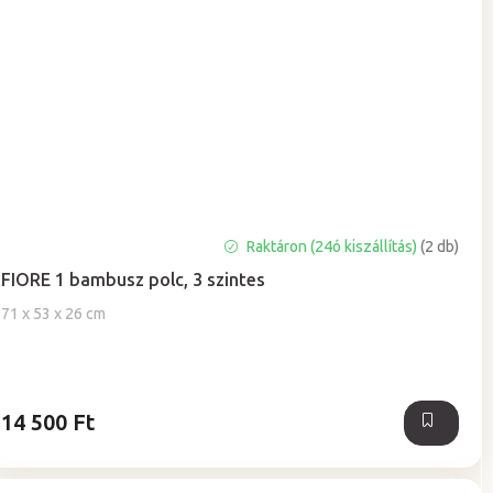
A
Raktáron (24ó kiszállítás)
(2 db)
termék
FIORE 1 bambusz polc, 3 szintes
átlagos
értékelése
71 x 53 x 26 cm
5-
ből
5,0
csillag.
14 500 Ft