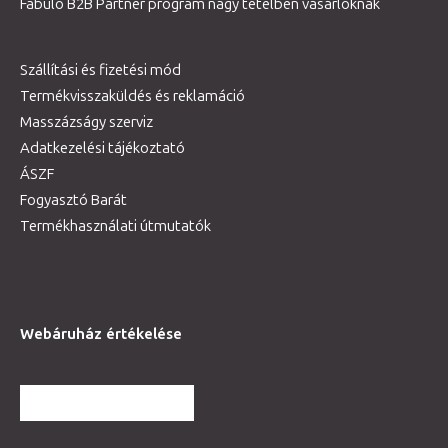
Fabulo B2B Partner program nagy tételben vásárlóknak
Szállítási és fizetési mód
Termékvisszaküldés és reklamáció
Masszázságy szerviz
Adatkezelési tájékoztató
ÁSZF
Fogyasztó Barát
Termékhasználati útmutatók
Webáruház értékelése
TOVÁBBI VÉLEMÉNYEK