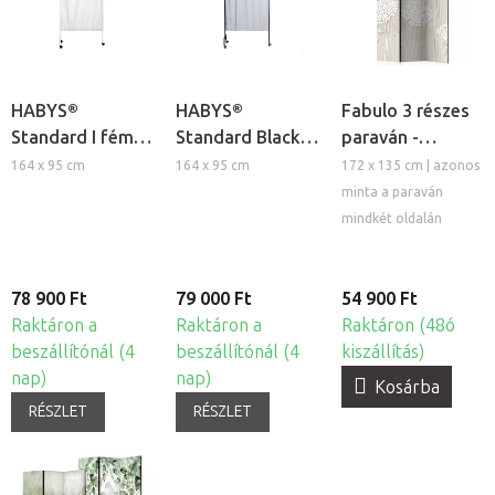
HABYS®
HABYS®
Fabulo 3 részes
Standard I fém
Standard Black I
paraván -
paraván
fém paraván
Virágos rét
164 x 95 cm
164 x 95 cm
172 x 135 cm | azonos
minta a paraván
mindkét oldalán
78 900 Ft
79 000 Ft
54 900 Ft
Raktáron a
Raktáron a
Raktáron (48ó
beszállítónál (4
beszállítónál (4
kiszállítás)
nap)
nap)
Kosárba
RÉSZLET
RÉSZLET