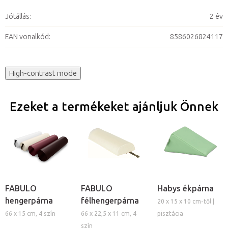
Jótállás
:
2 év
EAN vonalkód
:
8586026824117
High-contrast mode
Ezeket a termékeket ajánljuk Önnek
FABULO
FABULO
Habys ékpárna
hengerpárna
félhengerpárna
20 x 15 x 10 cm-től |
66 x 15 cm, 4 szín
66 x 22,5 x 11 cm, 4
pisztácia
szín