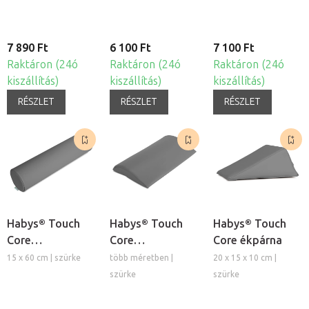
7 890 Ft
6 100 Ft
7 100 Ft
Raktáron (24ó
Raktáron (24ó
Raktáron (24ó
kiszállítás)
kiszállítás)
kiszállítás)
RÉSZLET
RÉSZLET
RÉSZLET
Habys® Touch
Habys® Touch
Habys® Touch
Core
Core
Core ékpárna
hengerpárna
félhengerpárna
15 x 60 cm | szürke
több méretben |
20 x 15 x 10 cm |
szürke
szürke