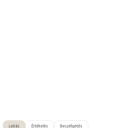
2 598 Ft ÁFA nélkül
Egységár:
Raktáron (24ó kiszállítás)
(8 db)
Várható kézbesítés:
2026. 08. 11.
Hozzáadás a kosárhoz
A Fabulo Althera 1
abdukciós ék
segít a páciens
alsó végtagjait
helyes pozícióban tartani
az álló helyzetben végzett terápia
során.
Részletes információ
Kérdés
Leírás
Értékelés
Beszélgetés