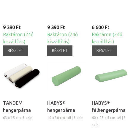
9 390 Ft
9 390 Ft
6 600 Ft
Raktáron (24ó
Raktáron (24ó
Raktáron (24ó
kiszállítás)
kiszállítás)
kiszállítás)
RÉSZLET
RÉSZLET
RÉSZLET
TANDEM
HABYS®
HABYS®
hengerpárna
hengerpárna
félhengerpárna
63 x 15 cm, 3 szín
10 x 30 cm-től | 3 szín
40 x 25 x 5 cm-től | 3
szín