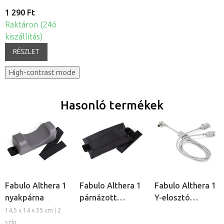
1 290 Ft
Raktáron (24ó
kiszállítás)
RÉSZLET
High-contrast mode
Hasonló termékek
Fabulo Althera 1
Fabulo Althera 1
Fabulo Althera 1
nyakpárna
párnázott
Y-elosztó
teströgzítő pánt
csatlakozókábel
14,5 x 14 x 35 cm | 2
szín