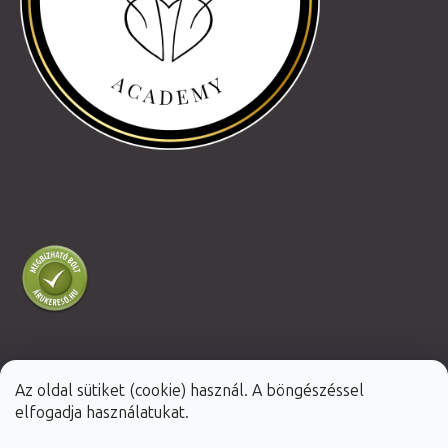
Az oldal sütiket (cookie) használ. A böngészéssel
Shoptet Premium készítette
elfogadja használatukat.
Copyright 2026
Fabulo.hu
. Minden jog fenntartva.