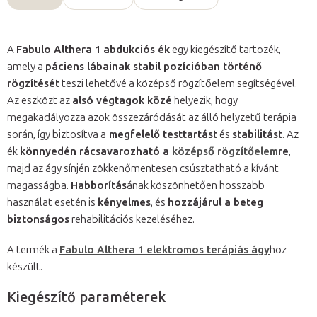
A
Fabulo Althera 1 abdukciós ék
egy kiegészítő tartozék,
amely a
páciens lábainak stabil pozícióban történő
rögzítését
teszi lehetővé a középső rögzítőelem segítségével.
Az eszközt az
alsó végtagok közé
helyezik, hogy
megakadályozza azok összezáródását az álló helyzetű terápia
során, így biztosítva a
megfelelő testtartást
és
stabilitást
. Az
ék
könnyedén rácsavarozható a
középső rögzítőelem
re
,
majd az ágy sínjén zökkenőmentesen csúsztatható a kívánt
magasságba.
Habborítás
ának köszönhetően hosszabb
használat esetén is
kényelmes
, és
hozzájárul a beteg
biztonságos
rehabilitációs kezeléséhez.
A termék a
Fabulo Althera 1 elektromos terápiás ágy
hoz
készült.
Kiegészítő paraméterek