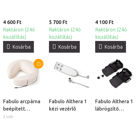
4 600 Ft
5 700 Ft
4 100 Ft
Raktáron (24ó
Raktáron (24ó
Raktáron (24ó
kiszállítás)
kiszállítás)
kiszállítás)
Kosárba
Kosárba
Kosárba
Fabulo arcpárna
Fabulo Althera 1
Fabulo Althera 1
beépített
kézi vezérlõ
lábrögzítő
hangszóróval
konzol, 2db
2 szín