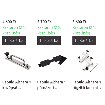
4 600 Ft
5 700 Ft
5 600 Ft
Raktáron (24ó
Raktáron (24ó
Raktáron (24ó
kiszállítás)
kiszállítás)
kiszállítás)
Kosárba
Kosárba
Kosárba
Fabulo Althera 1
Fabulo Althera 1
Fabulo Althera 1
középső
párnázott
rögzítõ konzol,
rögzítőelem
térdrögzítő pánt
2db