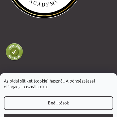
Az oldal sütiket (cookie) használ. A böngészéssel
Shoptet Premium készítette
elfogadja használatukat.
Copyright 2026
Fabulo.hu
. Minden jog fenntartva.
Beállítások