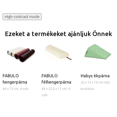
High-contrast mode
Ezeket a termékeket ajánljuk Önnek
FABULO
FABULO
Habys ékpárna
hengerpárna
félhengerpárna
20 x 15 x 10 cm-től |
66 x 15 cm, 4 szín
66 x 22,5 x 11 cm, 4
pisztácia
szín