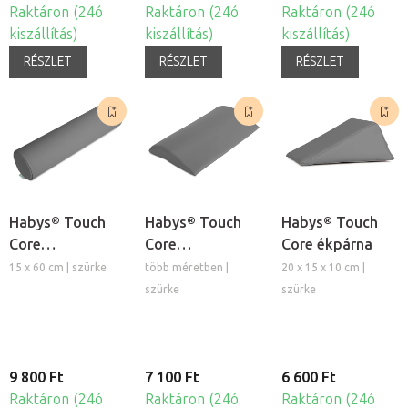
Raktáron (24ó
Raktáron (24ó
Raktáron (24ó
kiszállítás)
kiszállítás)
kiszállítás)
RÉSZLET
RÉSZLET
RÉSZLET
Habys® Touch
Habys® Touch
Habys® Touch
Core
Core
Core ékpárna
hengerpárna
félhengerpárna
15 x 60 cm | szürke
több méretben |
20 x 15 x 10 cm |
szürke
szürke
9 800 Ft
7 100 Ft
6 600 Ft
Raktáron (24ó
Raktáron (24ó
Raktáron (24ó