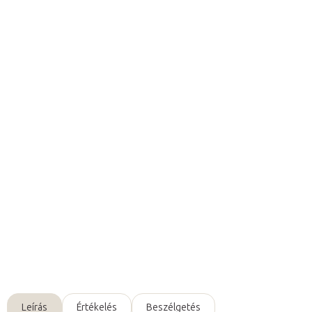
6 220 Ft ÁFA nélkül
Egységár:
Raktáron (24ó kiszállítás)
(7 db)
Várható kézbesítés:
2026. 08. 11.
Hozzáadás a kosárhoz
A Fabulo Althera 1
lábrögzítő konzol stabil
és
kényelmes
rögzítést biztosít
a
lábfejek számára
az álló helyzetben
végzett terápia során.
Részletes információ
Kérdés
Leírás
Értékelés
Beszélgetés