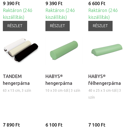
9 390 Ft
9 390 Ft
6 600 Ft
Raktáron (24ó
Raktáron (24ó
Raktáron (24ó
kiszállítás)
kiszállítás)
kiszállítás)
RÉSZLET
RÉSZLET
RÉSZLET
TANDEM
HABYS®
HABYS®
hengerpárna
hengerpárna
félhengerpárna
63 x 15 cm, 3 szín
10 x 30 cm-től | 3 szín
40 x 25 x 5 cm-től | 3
szín
7 890 Ft
6 100 Ft
7 100 Ft