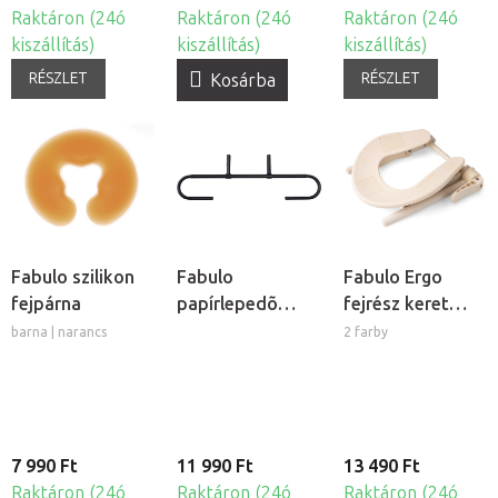
Raktáron (24ó
Raktáron (24ó
Raktáron (24ó
kiszállítás)
kiszállítás)
kiszállítás)
RÉSZLET
RÉSZLET
Kosárba
Fabulo szilikon
Fabulo
Fabulo Ergo
fejpárna
papírlepedõ
fejrész keret
tartó
masszázságyhoz
barna | narancs
2 farby
7 990 Ft
11 990 Ft
13 490 Ft
Raktáron (24ó
Raktáron (24ó
Raktáron (24ó