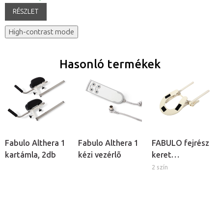
RÉSZLET
High-contrast mode
Hasonló termékek
Fabulo Althera 1
Fabulo Althera 1
FABULO fejrész
kartámla, 2db
kézi vezérlõ
keret
masszázságyhoz
2 szín