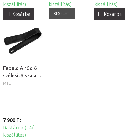
kiszállítás)
kiszállítás)
kiszállítás)
RÉSZLET
Kosárba
Kosárba
Fabulo AirGo 6
szélesítő szalag
lábmandzsettához,
M | L
2db
7 900 Ft
Raktáron (24ó
kiszállítás)