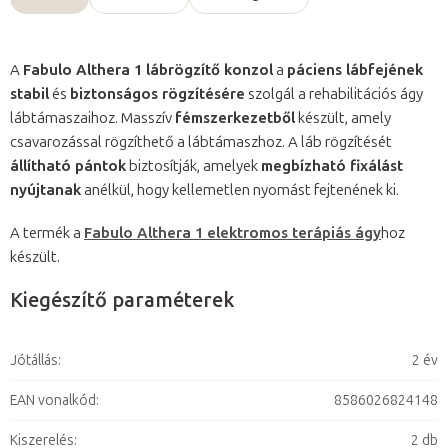
A
Fabulo Althera 1 lábrögzítő konzol
a
páciens lábfejének
stabil
és
biztonságos rögzítésére
szolgál a rehabilitációs ágy
lábtámaszaihoz. Masszív
fémszerkezetből
készült, amely
csavarozással rögzíthető a lábtámaszhoz. A láb rögzítését
állítható pántok
biztosítják, amelyek
megbízható fixálást
nyújtanak
anélkül, hogy kellemetlen nyomást fejtenének ki.
A termék a
Fabulo Althera 1 elektromos terápiás ágy
hoz
készült.
Kiegészítő paraméterek
Jótállás
:
2 év
EAN vonalkód
:
8586026824148
Kiszerelés
:
2 db