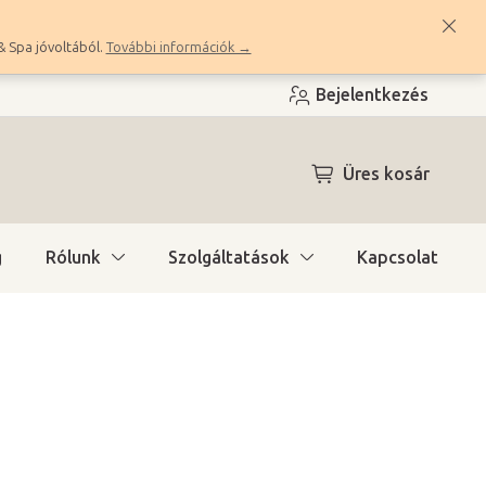
& Spa jóvoltából.
További információk →
Bejelentkezés
KOSÁR
Üres kosár
g
Rólunk
Szolgáltatások
Kapcsolat
ítás)
(5 db)