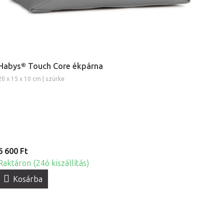
Habys® Touch Core ékpárna
20 x 15 x 10 cm | szürke
6 600 Ft
Raktáron (24ó kiszállítás)
Kosárba