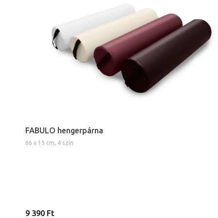
FABULO hengerpárna
66 x 15 cm, 4 szín
9 390 Ft