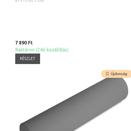
63 x 15 cm, 3 szín
7 890 Ft
Raktáron (24ó kiszállítás)
RÉSZLET
Újdonság