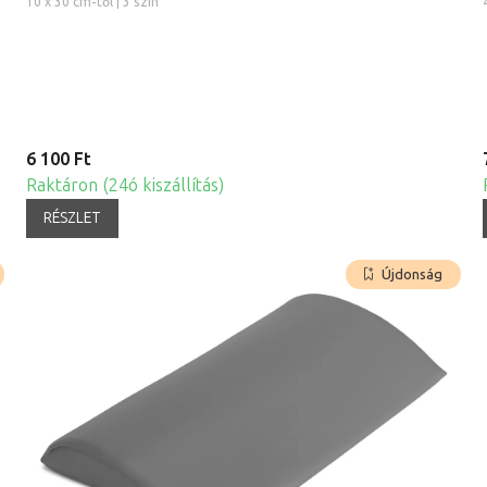
10 x 30 cm-től | 3 szín
6 100 Ft
Raktáron (24ó kiszállítás)
RÉSZLET
Újdonság