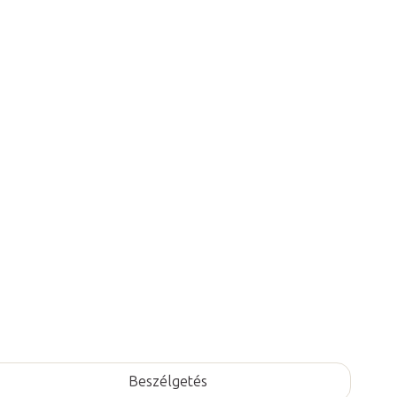
1.
áadás a kosárhoz
i a Fabulo Althera 1
kézi
és
lábvezérlő
jének egyidejű
Beszélgetés