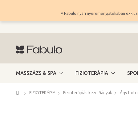
Ugrás
a
A Fabulo nyári nyereményjátékában exkluzí
fő
tartalomhoz
MASSZÁZS & SPA
FIZIOTERÁPIA
SPO
Kezdőlap
FIZIOTERÁPIA
Fizioterápiás kezelőágyak
Ágy tart