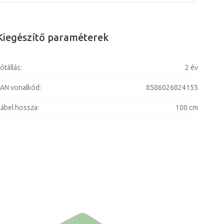
Kiegészítő paraméterek
ótállás
:
2 év
AN vonalkód
:
8586026824155
ábel hossza
:
100 cm