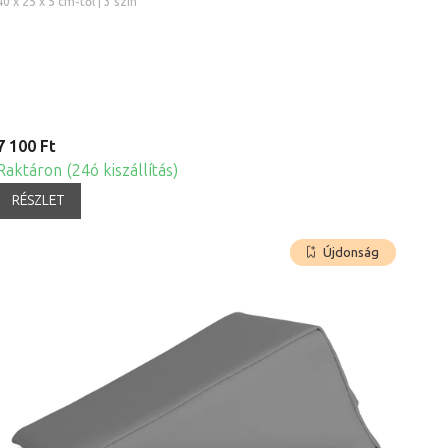
40 x 25 x 5 cm-től | 3 szín
7 100 Ft
Raktáron (24ó kiszállítás)
RÉSZLET
Újdonság