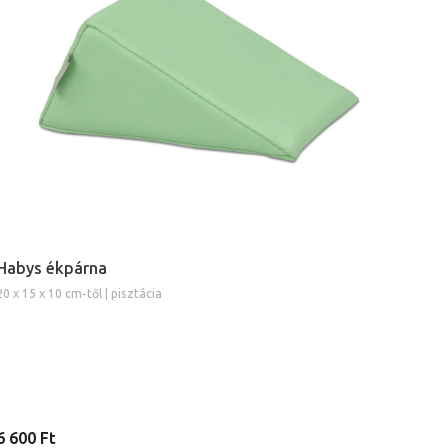
Habys ékpárna
20 x 15 x 10 cm-től | pisztácia
6 600 Ft