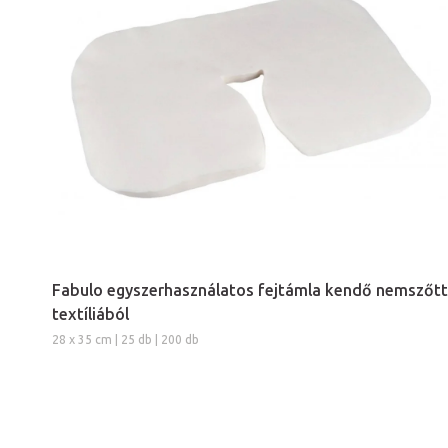
Fabulo egyszerhasználatos fejtámla kendő nemszőtt
textíliából
28 x 35 cm | 25 db | 200 db