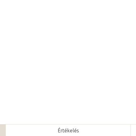
Várható kézbesítés:
2026. 08. 1
Hozz
Az
elosztó kábel
lehetővé tesz
csatlakoztatását.
Részletes információ
Kérdés
Értékelés