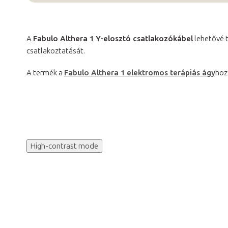
A
Fabulo Althera 1 Y-elosztó csatlakozókábel
lehetővé t
csatlakoztatását.
A termék a
Fabulo Althera 1 elektromos terápiás ágy
hoz
High-contrast mode