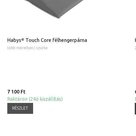
Habys® Touch Core félhengerpárna
több méretben | szürke
7 100 Ft
Raktáron (24ó kiszállítás)
RÉSZLET