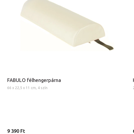
FABULO félhengerpárna
66 x 22,5 x 11 cm, 4 szín
9 390 Ft