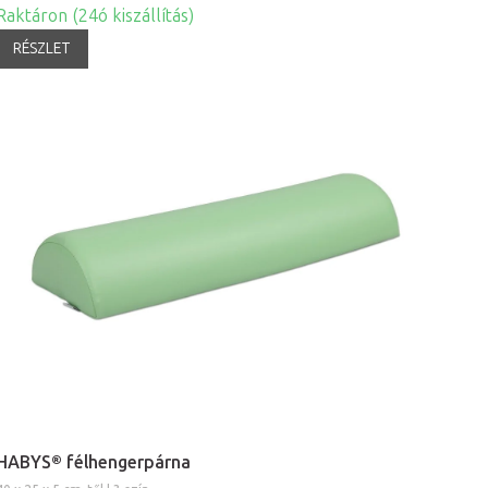
Raktáron (24ó kiszállítás)
RÉSZLET
HABYS® félhengerpárna