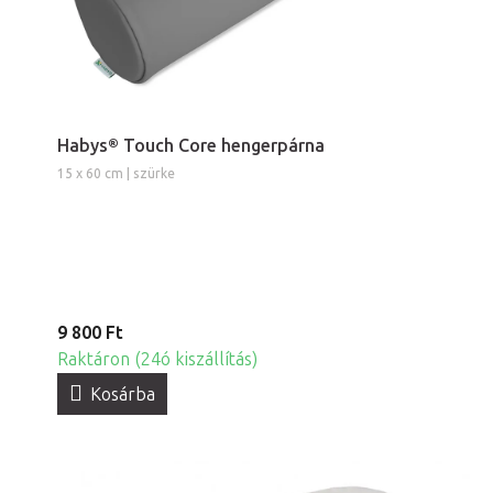
Habys® Touch Core hengerpárna
15 x 60 cm | szürke
9 800 Ft
Raktáron (24ó kiszállítás)
Kosárba