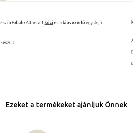
eszi a Fabulo Althera 1
kézi
és a
lábvezérlő
egyidejű
J
 készült.
E
K
Ezeket a termékeket ajánljuk Önnek