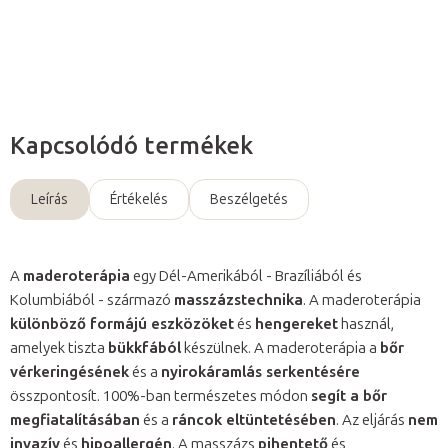
Kérdés
Kapcsolódó termékek
Leírás
Értékelés
Beszélgetés
A
maderoterápia
egy Dél-Amerikából - Brazíliából és
Kolumbiából - származó
masszázstechnika
. A maderoterápia
különböző formájú eszközöket
és
hengereket
használ,
amelyek tiszta
bükkfából
készülnek. A maderoterápia a
bőr
vérkeringésének
és a
nyirokáramlás serkentésére
összpontosít. 100%-ban természetes módon
segít a bőr
megfiatalításában
és a
ráncok eltüntetésében
. Az eljárás
nem
invazív
és
hipoallergén
. A masszázs
pihentető
és