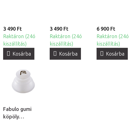
3db
átlátszó, 3db
3 490 Ft
3 490 Ft
6 900 Ft
Raktáron (24ó
Raktáron (24ó
Raktáron (24ó
kiszállítás)
kiszállítás)
kiszállítás)
Kosárba
Kosárba
Kosárba
Fabulo gumi
köpöly
masszázshoz
fogantyúval