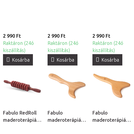
henger
2 990 Ft
2 990 Ft
2 990 Ft
Raktáron (24ó
Raktáron (24ó
Raktáron (24ó
kiszállítás)
kiszállítás)
kiszállítás)
Kosárba
Kosárba
Kosárba
Fabulo RedRoll
Fabulo
Fabulo
maderoterápiás
maderoterápiás
maderoterápiás
henger
uszony
evező