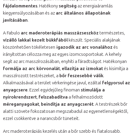
fájdalommentes
. Hatékony
segítség
az energiaáramlás
kiegyensúlyozásában és az
arc általános állapotának
javításában
.
A Fabulo
arc maderoterápiás masszázseszköz
természetes,
vízálló lakkal kezelt bükkfából
készült. Speciális alakjának
köszönhetően tökéletesen
igazodik az arc vonalához
és
irányítottan célozza meg az egyes izomcsoportokat. A kehely
segít az arc masszírozásában, enyhíti a fáradtságot. Hatékonyan
formálja az arc körvonalát
,
ellazítja az izmokat
és kisimítja a
masszírozott testrészeket, a
bőr feszesebbé válik
.
Alkalmazásával a terület vérkeringése javul, ezáltal
felgyorsul az
anyagcsere
. Ezzel egyidejűleg finoman
stimulálja a
nyirokrendszert
,
felszabadítva
a felhalmozódott
méreganyagokat
,
beindítja az anyagcserét
. A testrészek bőr
alatti szövete fokozatosan megszabadul az egyenetlenségektől,
ezzel csökkentve a narancsbőr tüneteit.
Arc maderoterápiás kezelés után a bőr szebb és fiatalosabb.