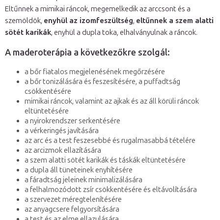
Eltűnnek a mimikai ráncok, megemelkedik az arccsont és a
szemöldök,
enyhül az izomfeszültség
,
eltűnnek a szem alatti
sötét karikák
, enyhül a dupla toka, elhalványulnak a ráncok.
A maderoterápia a következőkre szolgál:
a bőr fiatalos megjelenésének megőrzésére
a bőr tonizálására és feszesítésére, a puffadtság
csökkentésére
mimikai ráncok, valamint az ajkak és az áll körüli ráncok
eltüntetésére
a nyirokrendszer serkentésére
a vérkeringés javítására
az arc és a test feszesebbé és rugalmasabbá tételére
az arcizmok ellazítására
a szem alatti sötét karikák és táskák eltüntetésére
a dupla áll tüneteinek enyhítésére
a fáradtság jeleinek minimalizálására
a felhalmozódott zsír csökkentésére és eltávolítására
a szervezet méregtelenítésére
az anyagcsere felgyorsítására
a test és az elme ellazulására