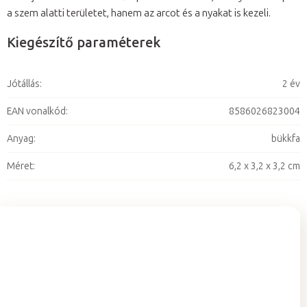
a szem alatti területet, hanem az arcot és a nyakat is kezeli.
Kiegészítő paraméterek
Jótállás
:
2 év
EAN vonalkód
:
8586026823004
Anyag
:
bükkfa
Méret
:
6,2 x 3,2 x 3,2 cm