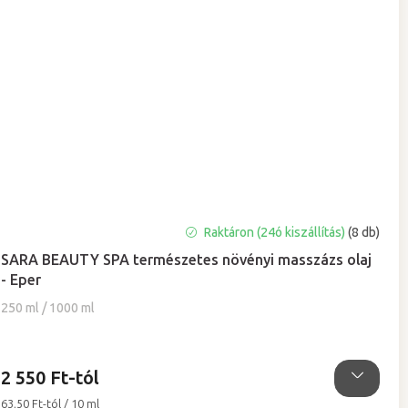
A
Raktáron (24ó kiszállítás)
(8 db)
termék
SARA BEAUTY SPA természetes növényi masszázs olaj
átlagos
- Eper
értékelése
5-
250 ml / 1000 ml
ből
4,9
csillag.
2 550 Ft-tól
Egységár:
63,50 Ft-tól / 10 ml