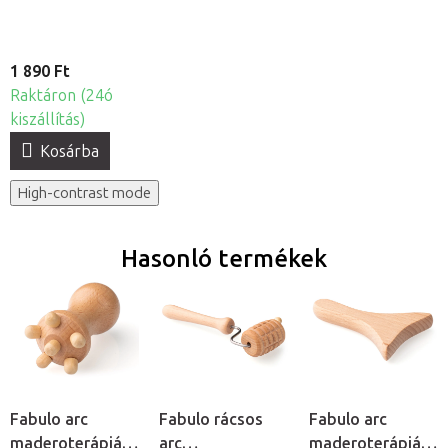
1 890 Ft
Raktáron (24ó
kiszállítás)
Kosárba
High-contrast mode
Hasonló termékek
Fabulo arc
Fabulo rácsos
Fabulo arc
maderoterápiás
arc
maderoterápiás