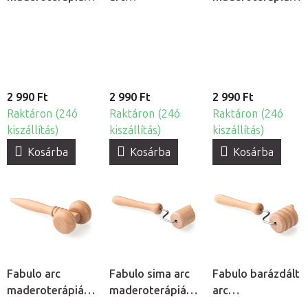
gomba
maderoterápiás
spatula
henger
2 990 Ft
2 990 Ft
2 990 Ft
Raktáron (24ó
Raktáron (24ó
Raktáron (24ó
kiszállítás)
kiszállítás)
kiszállítás)
Kosárba
Kosárba
Kosárba
Fabulo arc
Fabulo sima arc
Fabulo barázdált
maderoterápiás
maderoterápiás
arc
T-henger
henger
maderoterápiás