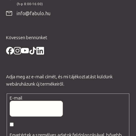
é
info@fabulo.hu
c
Kövessen bennünket
Adja meg az e-mail címét, és mi tájékoztatást küldünk
webáruházunk új termékeiről.
E-mail
Egyetértek a személyes adatok feldolgozásával, bővebb