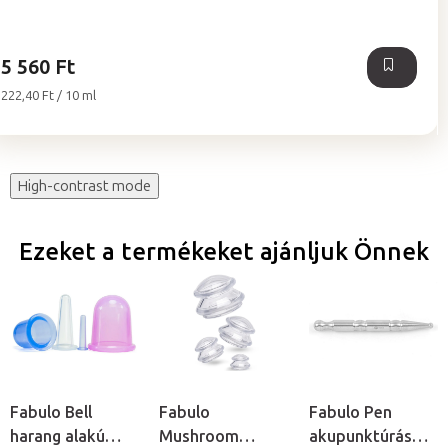
5 560 Ft
Egységár:
222,40 Ft / 10 ml
High-contrast mode
Ezeket a termékeket ajánljuk Önnek
Fabulo Bell
Fabulo
Fabulo Pen
harang alakú
Mushroom
akupunktúrás