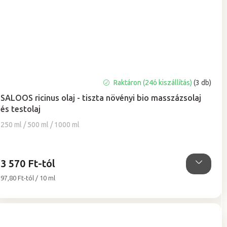
A
Raktáron (24ó kiszállítás)
(3 db)
termék
SALOOS ricinus olaj - tiszta növényi bio masszázsolaj
átlagos
és testolaj
értékelése
5-
250 ml / 500 ml / 1000 ml
ből
5,0
csillag.
3 570 Ft-tól
Egységár:
97,80 Ft-tól / 10 ml