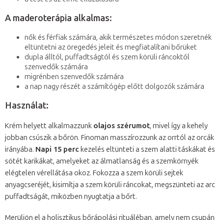
A maderoterápia alkalmas:
nők és férfiak számára, akik természetes módon szeretnék
eltüntetni az öregedés jeleit és megfiatalítani bőrüket
dupla álltól, puffadtságtól és szem körüli ráncoktól
szenvedők számára
migrénben szenvedők számára
a nap nagy részét a számítógép előtt dolgozók számára
Használat:
Krém helyett alkalmazzunk
olajos szérumot
, mivel így a kehely
jobban csúszik a bőrön. Finoman masszírozzunk az orrtól az orcák
irányába.
Napi 15 perc
kezelés eltünteti a szem alatti táskákat és
sötét karikákat, amelyeket az álmatlanság és a szemkörnyék
elégtelen vérellátása okoz. Fokozza a szem körüli sejtek
anyagcseréjét, kisimítja a szem körüli ráncokat, megszünteti az arc
puffadtságát, miközben nyugtatja a bőrt.
Merüljön el a holisztikus bőrápolási rituáléban, amely nem csupán