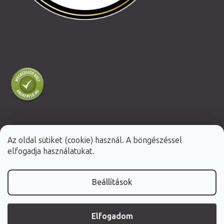
Az oldal sütiket (cookie) használ. A böngészéssel
Shoptet Premium készítette
elfogadja használatukat.
Copyright 2026
Fabulo.hu
. Minden jog fenntartva.
Beállítások
Elfogadom