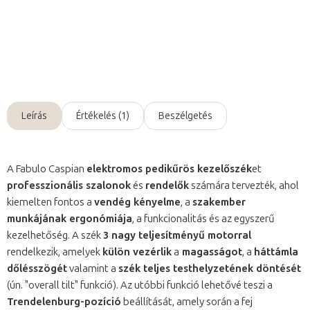
Részletes információ
Kérdés
Leírás
Értékelés (1)
Beszélgetés
A Fabulo Caspian
elektromos pedikűrös kezelőszék
et
professzionális szalonok
és
rendelők
számára tervezték, ahol
kiemelten fontos a
vendég kényelme
, a
szakember
munkájának ergonómiája
, a funkcionalitás és az egyszerű
kezelhetőség. A szék
3 nagy teljesítményű motorral
rendelkezik, amelyek
külön vezérlik
a
magasságot
, a
háttámla
dőlésszögét
valamint a
szék teljes testhelyzetének döntését
(ún. "overall tilt" funkció). Az utóbbi funkció lehetővé teszi a
Trendelenburg-pozíció
beállítását, amely során a fej