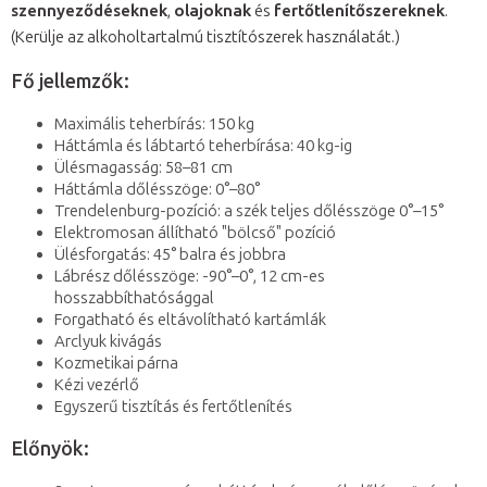
szennyeződéseknek
,
olajoknak
és
fertőtlenítőszereknek
.
(Kerülje az alkoholtartalmú tisztítószerek használatát.)
Fő jellemzők:
Maximális teherbírás: 150 kg
Háttámla és lábtartó teherbírása: 40 kg-ig
Ülésmagasság: 58–81 cm
Háttámla dőlésszöge: 0°–80°
Trendelenburg-pozíció: a szék teljes dőlésszöge 0°–15°
Elektromosan állítható "bölcső" pozíció
Ülésforgatás: 45° balra és jobbra
Lábrész dőlésszöge: -90°–0°, 12 cm-es
hosszabbíthatósággal
Forgatható és eltávolítható kartámlák
Arclyuk kivágás
Kozmetikai párna
Kézi vezérlő
Egyszerű tisztítás és fertőtlenítés
Előnyök: