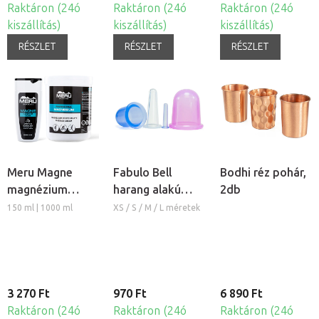
Raktáron (24ó
Raktáron (24ó
Raktáron (24ó
kiszállítás)
kiszállítás)
kiszállítás)
RÉSZLET
RÉSZLET
RÉSZLET
Meru Magne
Fabulo Bell
Bodhi réz pohár,
magnézium
harang alakú
2db
masszázs krém
szilikon köpöly
150 ml | 1000 ml
XS / S / M / L méretek
3 270 Ft
970 Ft
6 890 Ft
Raktáron (24ó
Raktáron (24ó
Raktáron (24ó