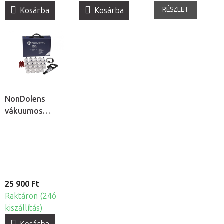
RÉSZLET
Kosárba
Kosárba
NonDolens
vákuumos
köpölykészlet
pumpával, 19db
25 900 Ft
Raktáron (24ó
kiszállítás)