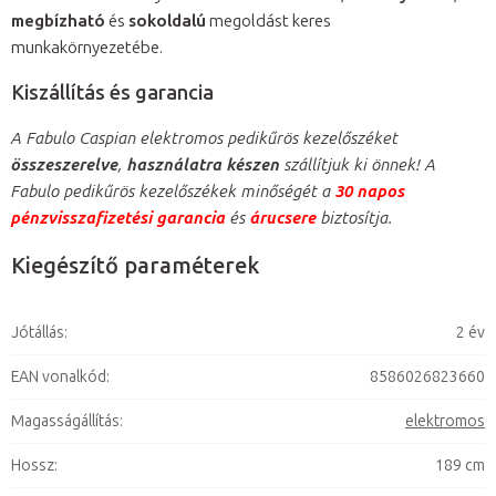
megbízható
és
sokoldalú
megoldást keres
munkakörnyezetébe.
Kiszállítás és garancia
A Fabulo Caspian elektromos pedikűrös kezelőszéket
összeszerelve
,
használatra készen
szállítjuk ki önnek! A
Fabulo pedikűrös kezelőszékek minőségét a
30 napos
pénzvisszafizetési garancia
és
árucsere
biztosítja.
Kiegészítő paraméterek
Jótállás
:
2 év
EAN vonalkód
:
8586026823660
Magasságállítás
:
elektromos
Hossz
:
189 cm