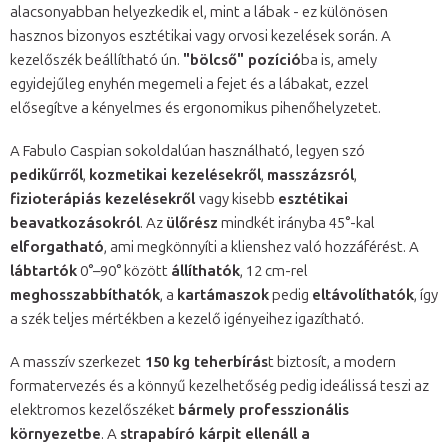
alacsonyabban helyezkedik el, mint a lábak - ez különösen
hasznos bizonyos esztétikai vagy orvosi kezelések során. A
kezelőszék beállítható ún.
"bölcső" pozíció
ba is, amely
egyidejűleg enyhén megemeli a fejet és a lábakat, ezzel
elősegítve a kényelmes és ergonomikus pihenőhelyzetet.
A Fabulo Caspian sokoldalúan használható, legyen szó
pedikűrről
,
kozmetikai kezelésekről
,
masszázsról
,
fizioterápiás kezelésekről
vagy kisebb
esztétikai
beavatkozásokról
. Az
ülőrész
mindkét irányba 45°-kal
elforgatható
, ami megkönnyíti a klienshez való hozzáférést. A
lábtartók
0°–90° között
állíthatók
, 12 cm-rel
meghosszabbíthatók
, a
kartámaszok
pedig
eltávolíthatók
, így
a szék teljes mértékben a kezelő igényeihez igazítható.
A masszív szerkezet
150 kg teherbírás
t biztosít, a modern
formatervezés és a könnyű kezelhetőség pedig ideálissá teszi az
elektromos kezelőszéket
bármely professzionális
környezetbe
. A
strapabíró kárpit ellenáll a