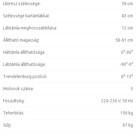
Ülőrész szélessége
:
59 cm
Szélessége kartámlákkal
:
83 cm
Lábtámla meghosszabbítása
:
12 cm
Állítható magasság
:
58-81 cm
Háttámla állíthatósága
:
0°-80°
Lábtámla állíthatósága
:
-90°-0°
Trendelenburg pozíció
:
0°-15°
Motorok száma
:
3
Feszültség
:
220-230 V, 50 Hz
Teherbírás
:
150 kg
Súly
:
87 kg