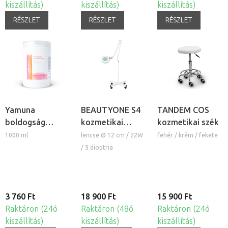
kiszállítás)
kiszállítás)
kiszállítás)
RÉSZLET
RÉSZLET
RÉSZLET
Yamuna
BEAUTYONE S4
TANDEM COS
boldogság
kozmetikai
kozmetikai szék
masszázskrém
lámpa nagyítóval
1000 ml
lencse Ø 12 cm / 22W
fehér / krém / fekete
és állvánnyal
/ 5 dioptria
3 760 Ft
18 900 Ft
15 900 Ft
Raktáron (24ó
Raktáron (48ó
Raktáron (24ó
kiszállítás)
kiszállítás)
kiszállítás)