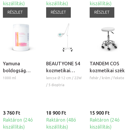
kiszállítás)
kiszállítás)
kiszállítás)
RÉSZLET
RÉSZLET
RÉSZLET
Yamuna
BEAUTYONE S4
TANDEM COS
boldogság
kozmetikai
kozmetikai szék
masszázskrém
lámpa nagyítóval
1000 ml
lencse Ø 12 cm / 22W
fehér / krém / fekete
és állvánnyal
/ 5 dioptria
3 760 Ft
18 900 Ft
15 900 Ft
Raktáron (24ó
Raktáron (48ó
Raktáron (24ó
kiszállítás)
kiszállítás)
kiszállítás)