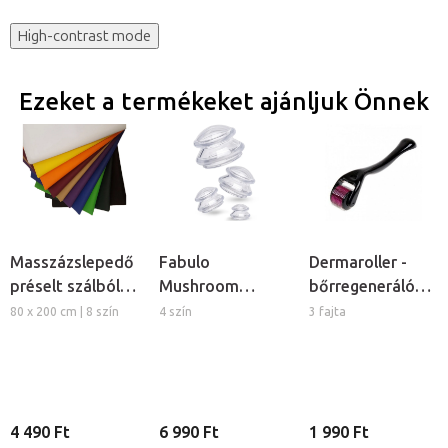
High-contrast mode
Ezeket a termékeket ajánljuk Önnek
Masszázslepedő
Fabulo
Dermaroller -
préselt szálból,
Mushroom
bőrregeneráló
5db
gomba alakú
tűs henger
80 x 200 cm | 8 szín
4 szín
3 fajta
szilikon köpöly
készlet, 4db
4 490 Ft
6 990 Ft
1 990 Ft