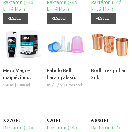
Raktáron (24ó
Raktáron (24ó
Raktáron (24ó
kiszállítás)
kiszállítás)
kiszállítás)
RÉSZLET
RÉSZLET
RÉSZLET
Meru Magne
Fabulo Bell
Bodhi réz pohár,
magnézium
harang alakú
2db
masszázs krém
szilikon köpöly
150 ml | 1000 ml
XS / S / M / L méretek
3 270 Ft
970 Ft
6 890 Ft
Raktáron (24ó
Raktáron (24ó
Raktáron (24ó