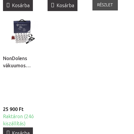
RÉSZLET
Kosárba
Kosárba
NonDolens
vákuumos
köpölykészlet
pumpával, 19db
25 900 Ft
Raktáron (24ó
kiszállítás)
Kosárba