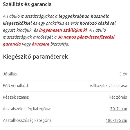
Szállítás és garancia
A Fabulo masszázságyakat a
leggyakrabban használt
kiegészítőkkel
és egy praktikus és erős
hordozó táskával
együtt kínáljuk, és
ingyenesen szállítjuk ki
. A Fabulo
masszázságyak minőségét a
30 napos pénzvisszafizetési
garancia
vagy
árucsere
biztosítja.
Kiegészítő paraméterek
Jótállás
:
3 év
EAN vonalkód
:
Változat kiválasztása
Részek száma
:
két zónás
Asztalszélesség kategória
:
70-71 cm
Asztalhosszúság kategória
:
180-186 cm