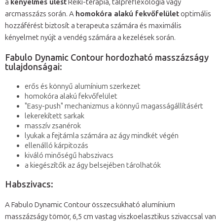
a
kényelmes ülést
Reiki-terápia, talpreflexológia vagy
arcmasszázs során. A
homokóra alakú fekvőfelület
optimális
hozzáférést biztosít a terapeuta számára és maximális
kényelmet nyújt a vendég számára a kezelések során.
Fabulo Dynamic Contour hordozható masszázságy
tulajdonságai:
erős és könnyű alumínium szerkezet
homokóra alakú fekvőfelület
"Easy-push" mechanizmus a könnyű magasságállításért
lekerekített sarkak
masszív zsanérok
lyukak a fejtámla számára az ágy mindkét végén
ellenálló kárpitozás
kiváló minőségű habszivacs
a kiegészítők az ágy belsejében tárolhatók
Habszivacs:
A Fabulo Dynamic Contour összecsukható alumínium
masszázságy tömör, 6,5 cm vastag viszkoelasztikus szivaccsal van