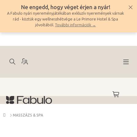
Ugrás
Ne engedd, hogy véget érjen a nyár!
a
A Fabulo nyári nyereményjátékában exkluzív nyeremények várnak
fő
rád - köztük egy wellnesshétvége a Le Primore Hotel & Spa
tartalomhoz
jóvoltából.
További információk →
KOSÁR
Kezdőlap
MASSZÁZS & SPA