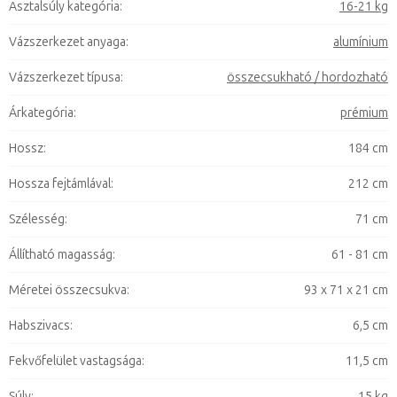
Asztalsúly kategória
:
16-21 kg
Vázszerkezet anyaga
:
alumínium
Vázszerkezet típusa
:
összecsukható / hordozható
Árkategória
:
prémium
Hossz
:
184 cm
Hossza fejtámlával
:
212 cm
Szélesség
:
71 cm
Állítható magasság
:
61 - 81 cm
Méretei összecsukva
:
93 x 71 x 21 cm
Habszivacs
:
6,5 cm
Fekvőfelület vastagsága
:
11,5 cm
Súly
:
15 kg