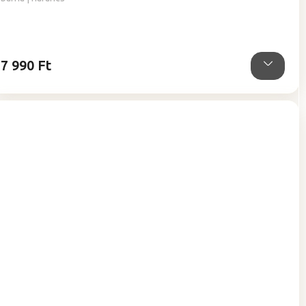
5-
ből
5,0
csillag.
7 990 Ft