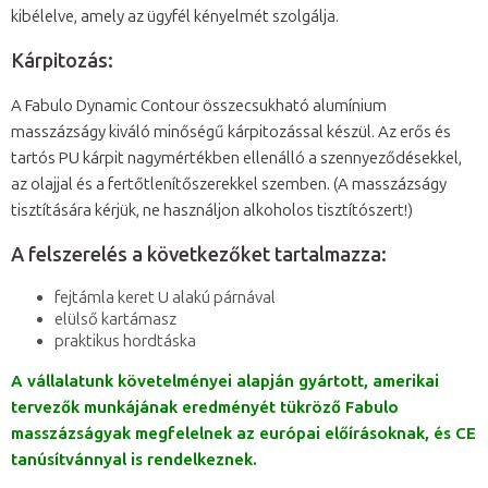
kibélelve, amely az ügyfél kényelmét szolgálja.
Kárpitozás:
A Fabulo Dynamic Contour összecsukható alumínium
masszázságy kiváló minőségű kárpitozással készül. Az erős és
tartós PU kárpit nagymértékben ellenálló a szennyeződésekkel,
az olajjal és a fertőtlenítőszerekkel szemben. (A masszázságy
tisztítására kérjük, ne használjon alkoholos tisztítószert!)
A felszerelés a következőket tartalmazza:
fejtámla keret U alakú párnával
elülső kartámasz
praktikus hordtáska
A vállalatunk követelményei alapján gyártott, amerikai
tervezők munkájának eredményét tükröző Fabulo
masszázságyak megfelelnek az európai előírásoknak, és CE
tanúsítvánnyal is rendelkeznek.