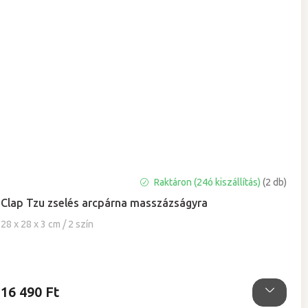
A
Raktáron (24ó kiszállítás)
(2 db)
termék
Clap Tzu zselés arcpárna masszázságyra
átlagos
értékelése
28 x 28 x 3 cm / 2 szín
5-
ből
4,9
csillag.
16 490 Ft