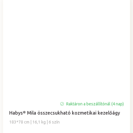
Raktáron a beszállítónál (4 nap)
Habys® Mila összecsukható kozmetikai kezelőágy
183*78 cm | 16,1 kg | 6 szín