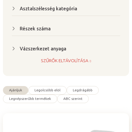
Asztalszélesség kategória
Részek száma
Vázszerkezet anyaga
SZŰRŐK ELTÁVOLÍTÁSA
Ajánljuk
Legolcsóbb elöl
Legdrágább
T
Legnépszerűbb termékek
ABC szerint
e
r
m
é