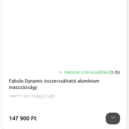
Raktáron (24ó kiszállítás)
(5 db)
Fabulo Dynamic összecsukható alumínium
masszázságy
184*71 cm | 16 kg | 2 szín
147 900 Ft