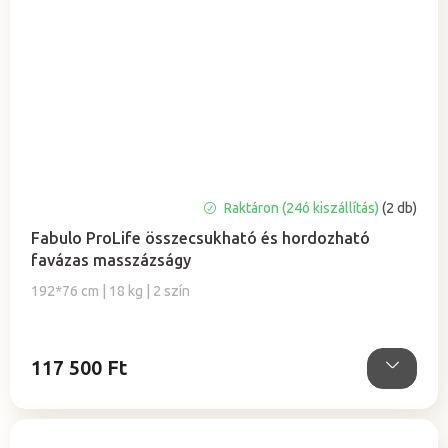
A
Raktáron (24ó kiszállítás)
(2 db)
termék
Fabulo ProLife összecsukható és hordozható
átlagos
favázas masszázságy
értékelése
5-
192*76 cm | 18 kg | 2 szín
ből
5,0
csillag.
117 500 Ft