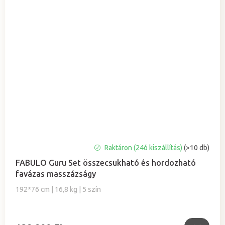
A
Raktáron (24ó kiszállítás)
(>10 db)
termék
FABULO Guru Set összecsukható és hordozható
átlagos
favázas masszázságy
értékelése
5-
192*76 cm | 16,8 kg | 5 szín
ből
5,0
csillag.