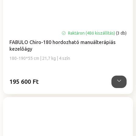
A
Raktáron (48ó kiszállítás)
(3 db)
termék
FABULO Chiro-180 hordozható manuálterápiás
átlagos
kezelõágy
értékelése
5-
180-190*55 cm | 21,7 kg | 4 szín
ből
5,0
csillag.
195 600 Ft