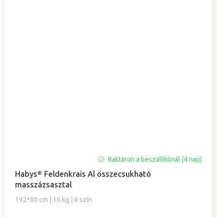
Raktáron a beszállítónál (4 nap)
Habys® Feldenkrais Al összecsukható
masszázsasztal
192*80 cm | 16 kg | 6 szín