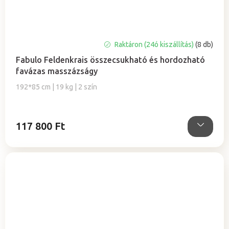
Raktáron (24ó kiszállítás)
(8 db)
Fabulo Feldenkrais összecsukható és hordozható
favázas masszázságy
192*85 cm | 19 kg | 2 szín
117 800 Ft