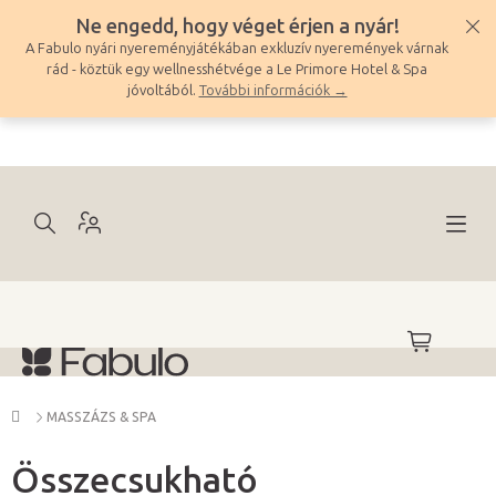
Ugrás
Ne engedd, hogy véget érjen a nyár!
a
A Fabulo nyári nyereményjátékában exkluzív nyeremények várnak
fő
rád - köztük egy wellnesshétvége a Le Primore Hotel & Spa
tartalomhoz
jóvoltából.
További információk →
KOSÁR
Kezdőlap
MASSZÁZS & SPA
Összecsukható