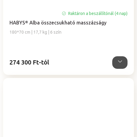
A
Raktáron a beszállítónál (4 nap)
termék
HABYS® Alba összecsukható masszázságy
átlagos
értékelése
180*70 cm | 17,7 kg | 6 szín
5-
ből
5,0
csillag.
274 300 Ft-tól