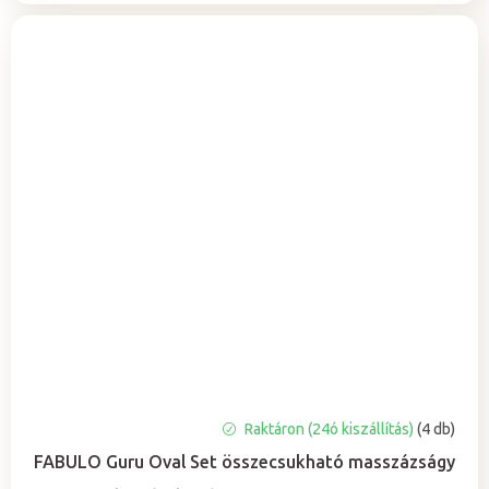
A
Raktáron (24ó kiszállítás)
(4 db)
termék
FABULO Guru Oval Set összecsukható masszázságy
átlagos