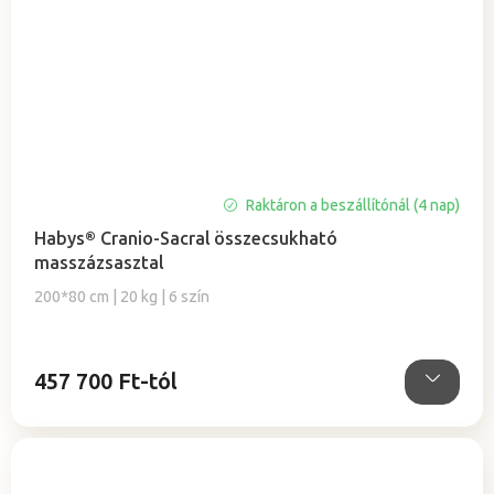
Raktáron a beszállítónál (4 nap)
Habys® Cranio-Sacral összecsukható
masszázsasztal
200*80 cm | 20 kg | 6 szín
457 700 Ft-tól