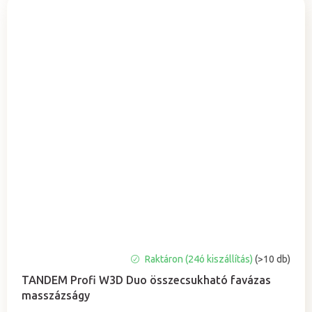
A
Raktáron (24ó kiszállítás)
(>10 db)
termék
TANDEM Profi W3D Duo összecsukható favázas
átlagos
masszázságy
értékelése