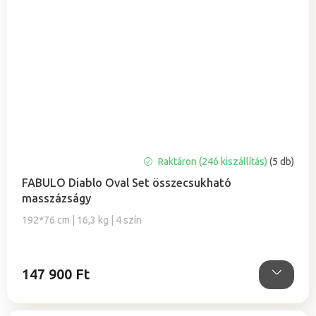
A
Raktáron (24ó kiszállítás)
(5 db)
termék
FABULO Diablo Oval Set összecsukható
átlagos
masszázságy
értékelése
5-
192*76 cm | 16,3 kg | 4 szín
ből
5,0
csillag.
147 900 Ft