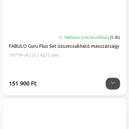
A
Raktáron (24ó kiszállítás)
(5 db)
termék
FABULO Guru Plus Set összecsukható masszázságy
átlagos
értékelése
192*76 cm / 21,1 kg / 2 szin
5-
ből
5,0
csillag.
151 900 Ft