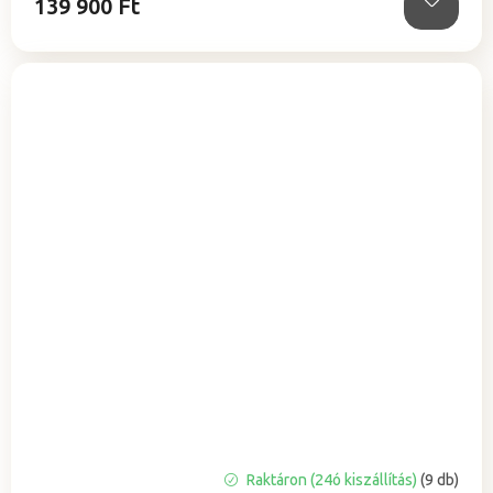
139 900 Ft
A
Raktáron (24ó kiszállítás)
(9 db)