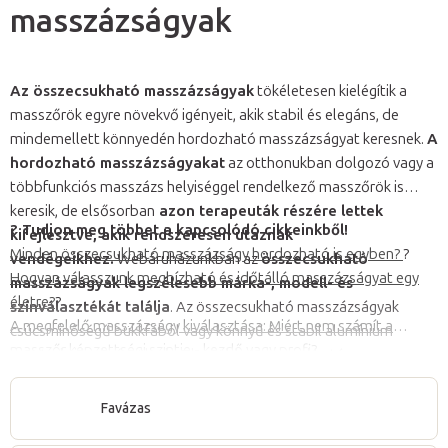
masszázságyak
Az összecsukható masszázságyak
tökéletesen kielégítik a
masszőrök egyre növekvő igényeit, akik stabil és elegáns, de
mindemellett könnyedén hordozható masszázságyat keresnek.
A
hordozható masszázságyakat
az otthonukban dolgozó vagy a
többfunkciós masszázs helyiséggel rendelkező masszőrök is
keresik, de elsősorban
azon terapeuták részére lettek
? Tudjon meg többet a kapcsolódó cikkeinkből!
kifejlesztve, akik rendszeresen utaznak
Minden összecsukható masszázságy hordozható is egyben?
?
vendégeikhez.
Webáruházunkban az
összecsukható
Hogyan válasszunk megbízható és időtálló masszázságyat egy
masszázságyak legszélesebb márka-, modell- és
életre?
?
színválasztékát találja
. Az összecsukható masszázságyak
A megfelelő masszázságy kiválasztása: Miért nem számít a
csúcsminőségű bükkfából vagy könnyű és stabil alumínium
masszőr képzettségi szintje - kezdő vagy profi?
konstrukcióval készülnek. A legtöbb összecsukható
masszázságyat
fejtámlával, fej alatti kartámlával és
a kárpit
védelmére és az asztal egyszerű szállítására szolgáló
,
Favázas
csúcsminőségű hordozó táskával együtt forgalmazzuk
.