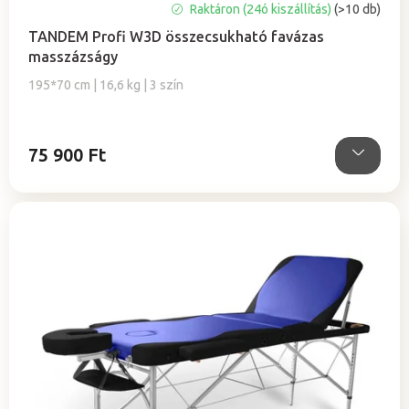
A
Raktáron (24ó kiszállítás)
(>10 db)
termék
TANDEM Profi W3D összecsukható favázas
átlagos
masszázságy
értékelése
5-
195*70 cm | 16,6 kg | 3 szín
ből
5,0
csillag.
75 900 Ft