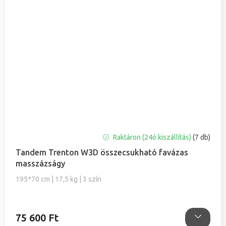
A
Raktáron (24ó kiszállítás)
(7 db)
termék
Tandem Trenton W3D összecsukható favázas
átlagos
masszázságy
értékelése
5-
195*70 cm | 17,5 kg | 3 szín
ből
5,0
csillag.
75 600 Ft