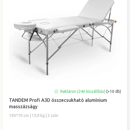
k
e
k
r
e
n
d
e
z
é
s
e
A
Raktáron (24ó kiszállítás)
(>10 db)
termék
TANDEM Profi A3D összecsukható alumínium
átlagos
masszázságy
értékelése
5-
195*70 cm | 15,9 kg | 3 szín
ből
5,0