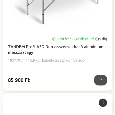
A
Raktáron (24ó kiszállítás)
(5 db)
termék
TANDEM Profi A3D Duo összecsukható alumínium
átlagos
masszázságy
értékelése
5-
195*70 cm | 15,9 kg | különböző színkombináció
ből
5,0
csillag.
85 900 Ft