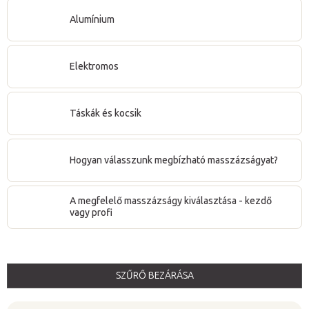
Kiváló minőséget, első osztályú alapanyagokat, professzionális
asztalos és kárpitos munkát, aprólékos minőségi
Alumínium
kidolgozottságot, stabilitást és luxust kínálunk. Az egyes márkák
esetén
30 napos pénzvisszafizetési garanciát és az asztal
Elektromos
szerkezetére akár 5
éves jótállást kínálunk
.
Táskák és kocsik
Hogyan válasszunk megbízható masszázságyat?
A megfelelő masszázságy kiválasztása - kezdő
vagy profi
SZŰRŐ BEZÁRÁSA
T