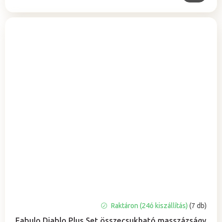
A
Raktáron (24ó kiszállítás)
(7 db)
termék
Fabulo Diablo Plus Set összecsukható masszázságy