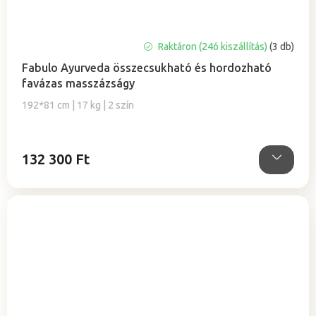
Raktáron (24ó kiszállítás)
(3 db)
Fabulo Ayurveda összecsukható és hordozható
favázas masszázságy
192*81 cm | 17 kg | 2 szín
132 300 Ft