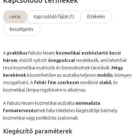
Kapcsolódó termékek
Leírás
Kapcsolódó fájlok (1)
Értékelés
Beszélgetés
A
praktikus
Fabulo Noam
kozmetikai eszköztartó kocsi
három
, elölről nyitott
üvegpolccal
rendelkezik, ami lehetővé
teszi kozmetikai eszközök és berendezések tárolását.
Négy
kerekének
köszönhetően az asztalka teljesen
mobilis
, könnyen
mozgatható. A
fehér fém szerkezet
rendkívül
stabil
, és
kozmetikai lámpa rögzítésére is alkalmas.
A Fabulo Noam kozmetikai asztalka
minimalista
formatervezés
ének hála tökéletes kiegészítője bármely
kozmetikai vagy pedikűrös szalonnak.
Kiegészítő paraméterek