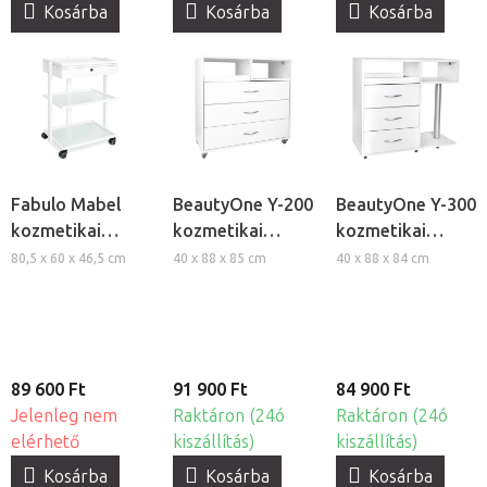
Kosárba
Kosárba
Kosárba
Fabulo Mabel
BeautyOne Y-200
BeautyOne Y-300
kozmetikai
kozmetikai
kozmetikai
eszköztartó
szekrény
szekrény
80,5 x 60 x 46,5 cm
40 x 88 x 85 cm
40 x 88 x 84 cm
kocsi
fiókokkal
fiókokkal
89 600 Ft
91 900 Ft
84 900 Ft
Jelenleg nem
Raktáron (24ó
Raktáron (24ó
elérhető
kiszállítás)
kiszállítás)
Kosárba
Kosárba
Kosárba