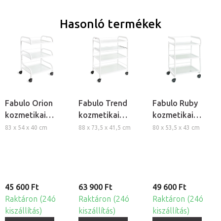
Hasonló termékek
Fabulo Orion
Fabulo Trend
Fabulo Ruby
kozmetikai
kozmetikai
kozmetikai
eszköztartó
eszköztartó
eszköztartó
83 x 54 x 40 cm
88 x 73,5 x 41,5 cm
80 x 53,5 x 43 cm
kocsi
kocsi
kocsi
45 600 Ft
63 900 Ft
49 600 Ft
Raktáron (24ó
Raktáron (24ó
Raktáron (24ó
kiszállítás)
kiszállítás)
kiszállítás)