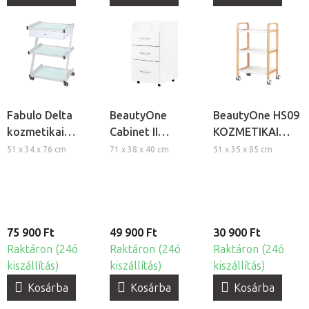
Fabulo Delta
BeautyOne
BeautyOne HS09
kozmetikai
Cabinet II
KOZMETIKAI
eszköztartó
kozmetikai
ESZKÖZTARTÓ
51 x 34 x 76 cm
71 x 38 x 40 cm
51 x 35 x 85 cm
kocsi
szekrény
KOCSI
fiókokkal
75 900 Ft
49 900 Ft
30 900 Ft
Raktáron (24ó
Raktáron (24ó
Raktáron (24ó
kiszállítás)
kiszállítás)
kiszállítás)
Kosárba
Kosárba
Kosárba