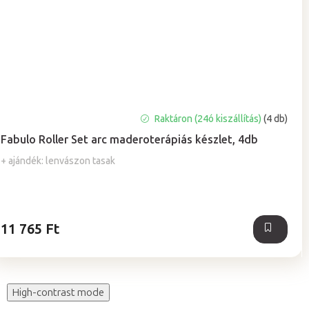
A
Raktáron (24ó kiszállítás)
(4 db)
termék
Fabulo Roller Set arc maderoterápiás készlet, 4db
átlagos
értékelése
+ ajándék: lenvászon tasak
5-
ből
5,0
csillag.
11 765 Ft
High-contrast mode