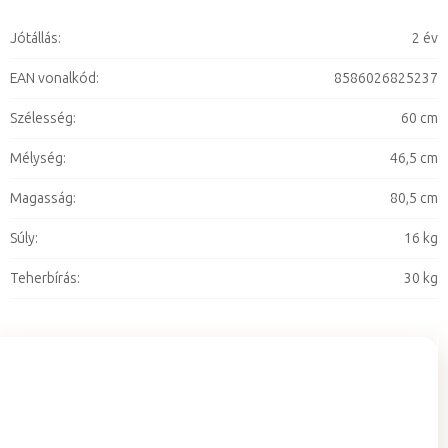
Jótállás
:
2 év
EAN vonalkód
:
8586026825237
Szélesség
:
60 cm
Mélység
:
46,5 cm
Magasság
:
80,5 cm
Súly
:
16 kg
Teherbírás
:
30 kg