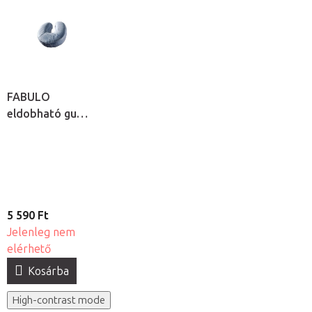
FABULO
eldobható gumis
fejtámla huzat,
50db
5 590 Ft
Jelenleg nem
elérhető
Kosárba
High-contrast mode