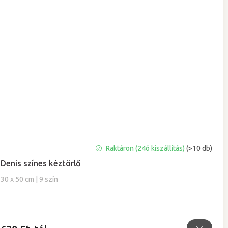
A
Raktáron (24ó kiszállítás)
(>10 db)
termék
Denis színes kéztörlő
átlagos
értékelése
30 x 50 cm | 9 szín
5-
ből
5,0
csillag.