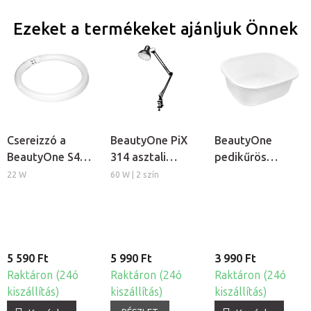
Ezeket a termékeket ajánljuk Önnek
Csereizzó a
BeautyOne PiX
BeautyOne
BeautyOne S4
314 asztali
pedikűrös
kozmetikai
lámpa
lábáztató tál
22 W
60 W | 2 szín
lámpához
5 590 Ft
5 990 Ft
3 990 Ft
Raktáron (24ó
Raktáron (24ó
Raktáron (24ó
kiszállítás)
kiszállítás)
kiszállítás)