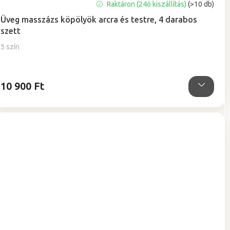
A
Raktáron (24ó kiszállítás)
(>10 db)
termék
Üveg masszázs köpölyök arcra és testre, 4 darabos
átlagos
szett
értékelése
5-
5 szín
ből
5,0
csillag.
10 900 Ft