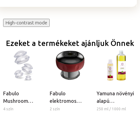
High-contrast mode
Ezeket a termékeket ajánljuk Önnek
Fabulo
Fabulo
Yamuna növényi
Mushroom
elektromos
alapú
gomba alakú
vákuumos
masszázsolaj -
4 szín
2 szín
250 ml / 1000 ml
szilikon köpöly
köpöly
Szőlőmagolaj
készlet, 4db
infravörös
sugárzással