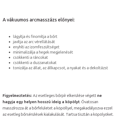
A vákuumos arcmasszázs előnyei:
lágyítja és finomítja a bőrt
javítja az arc vérellátását
enyhíti az izomfeszültséget
minimalizálja a hegek megjelenését
csökkenti a ráncokat
csökkenti a duzzanatokat
tonizálja az állat, az állkapcsot, a nyakat és a dekoltázst
Figyelmeztetés:
Az esetleges bőrpír elkerülése végett
ne
hagyja egy helyen hosszú ideig a köpölyt
. Óvatosan
masszírozza át a bőrfelületet a köpöllyel, megakadályozva ezzel
az esetleg bőrsérülések kialakulását. Tartsa tisztán a köpölyöket.