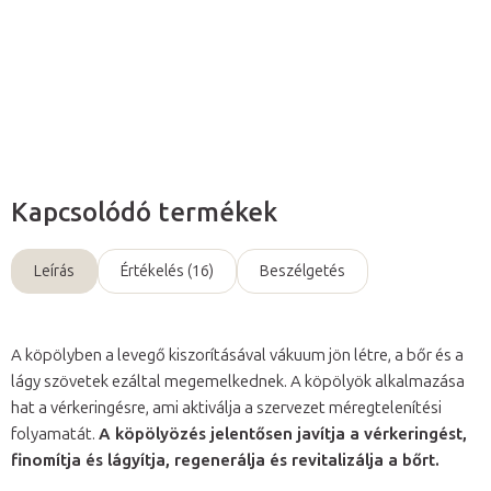
Részletes információ
Kérdés
Kapcsolódó termékek
Leírás
Értékelés (16)
Beszélgetés
A köpölyben a levegő kiszorításával vákuum jön létre, a bőr és a
lágy szövetek ezáltal megemelkednek. A köpölyök alkalmazása
hat a vérkeringésre, ami aktiválja a szervezet méregtelenítési
folyamatát.
A köpölyözés jelentősen javítja a vérkeringést,
finomítja és lágyítja, regenerálja és revitalizálja a bőrt.