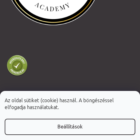
Az oldal sütiket (cookie) használ. A böngészéssel
Shoptet Premium készítette
elfogadja használatukat.
Copyright 2026
Fabulo.hu
. Minden jog fenntartva.
Beállítások