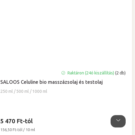
A
Raktáron (24ó kiszállítás)
(2 db)
termék
SALOOS Celuline bio masszázsolaj és testolaj
átlagos
értékelése
250 ml / 500 ml / 1000 ml
5-
ből
4,9
csillag.
5 470 Ft-tól
Egységár:
156,50 Ft-tól / 10 ml