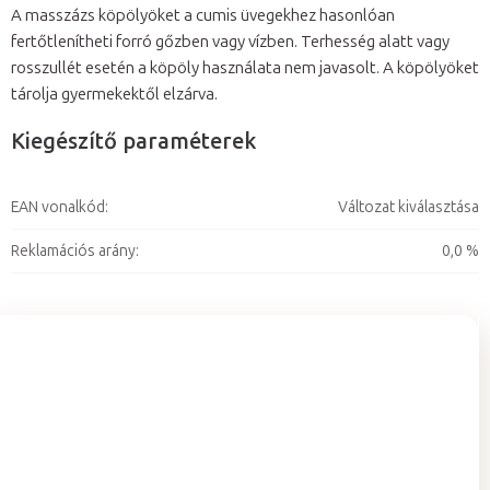
A masszázs köpölyöket a cumis üvegekhez hasonlóan
fertőtlenítheti forró gőzben vagy vízben. Terhesség alatt vagy
rosszullét esetén a köpöly használata nem javasolt. A köpölyöket
tárolja gyermekektől elzárva.
Kiegészítő paraméterek
EAN vonalkód
:
Változat kiválasztása
Reklamációs arány
:
0,0 %