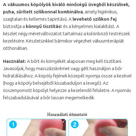
A vákuumos köpölyök kiváló minőségű üvegből készülnek,
puha, sűrített szilikonnal kombinálva
, amely higiénikus,
szagtalan és kellemes tapintású. A
levehető szilikon fej
biztosítja a
könnyű tisztítás
t és a kényelmes kialakítást. A
készlet négy méretváltozatot tartalmaz a különböző testrészek
kezelésére. Készletünkkel bármikor végezhet vákuumterápiát
otthonában.
Használat:
A bőrt és környékét alaposan meg kell tisztítani.
Javasoljuk, hogy masszázskrémet vagy gélt használjon a bőr
hidratálásához. A köpöly fejének közepét nyomja össze a kezével
(hogy a köpöly belsejéből kiszabaduljon a levegő). Az
összenyomott köpölyt helyezze a kezelendő felületre. A nyomás
felszabadulásával a bőr lassan megemelkedik.