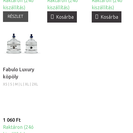
Raktáron (24ó
Raktáron (24ó
Raktáron (24ó
kiszállítás)
kiszállítás)
kiszállítás)
RÉSZLET
Kosárba
Kosárba
Fabulo Luxury
köpöly
XS | S | M | L | XL | 2XL
1 060 Ft
Raktáron (24ó