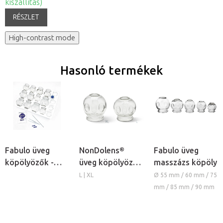
kiszállítás)
RÉSZLET
High-contrast mode
Hasonló termékek
Fabulo üveg
NonDolens®
Fabulo üveg
köpölyözők -
üveg köpölyözők
masszázs köpöly
vastag falú
- vastag falú
L | XL
Ø 55 mm / 60 mm / 75
szett, 16db
szett, 10db
mm / 85 mm / 90 mm