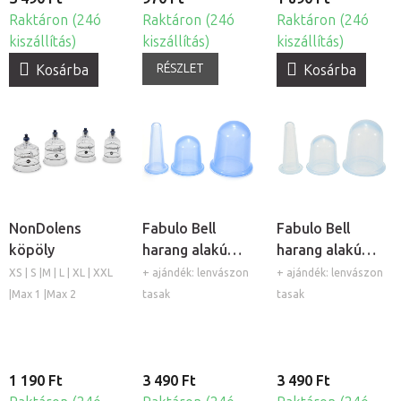
Raktáron (24ó
Raktáron (24ó
Raktáron (24ó
kiszállítás)
kiszállítás)
kiszállítás)
RÉSZLET
Kosárba
Kosárba
NonDolens
Fabulo Bell
Fabulo Bell
köpöly
harang alakú
harang alakú
szilikon köpöly
szilikon köpöly
XS | S |M | L | XL | XXL
+ ajándék: lenvászon
+ ajándék: lenvászon
készlet - kék,
készlet -
|Max 1 |Max 2
tasak
tasak
3db
átlátszó, 3db
1 190 Ft
3 490 Ft
3 490 Ft