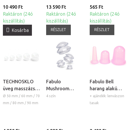
10 490 Ft
13 590 Ft
565 Ft
Raktáron (24ó
Raktáron (24ó
Raktáron (24ó
kiszállítás)
kiszállítás)
kiszállítás)
RÉSZLET
RÉSZLET
Kosárba
TECHNOSKLO
Fabulo
Fabulo Bell
üveg masszázs
Mushroom
harang alakú
köpöly
gomba alakú
szilikon köpöly
Ø 50 mm / 60 mm / 70
4 szín
+ ajándék: lenvászon
szilikon köpöly
készlet - lila, 3db
mm / 80 mm / 90 mm
tasak
készlet, 4db