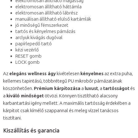
elektromosan állítható magasság
elektromosan állítható háttámla
elektromosan állítható lábrész
manuálisan állítható elülső kartámlák
jó minőségű fémszerkezet
tartós és kényelmes párnázás
arclyuk kivágás dugóval
papírlepedő tartó
kézi vezérlő
RESET gomb
LOCK gomb
Az
elegáns wellness ágy
kivételesen
kényelmes
az extra puha,
kellemes tapintású, többrétegű PU mikrobőr párnázatának
köszönhetően.
Prémium kárpitozása
a
luxust
, a
tartósságot
és
a
kiváló minőséget
ötvözi. Könnyen tisztítható alacsony
karbantartási igény mellett. A maximális tartósság érdekében a
kárpitot csak kímélő szappannal és meleg vízzel tanácsos
tisztítani.
Kiszállítás és garancia