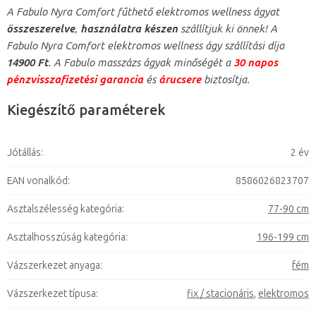
A Fabulo Nyra Comfort fűthető elektromos wellness ágyat
összeszerelve
,
használatra készen
szállítjuk ki önnek! A
Fabulo Nyra Comfort elektromos wellness ágy szállítási díja
14900 Ft
. A Fabulo masszázs ágyak minőségét a
30 napos
pénzvisszafizetési garancia
és
árucsere
biztosítja.
Kiegészítő paraméterek
Jótállás
:
2 év
EAN vonalkód
:
8586026823707
Asztalszélesség kategória
:
77-90 cm
Asztalhosszúság kategória
:
196-199 cm
Vázszerkezet anyaga
:
fém
Vázszerkezet típusa
:
fix / stacionáris
,
elektromos