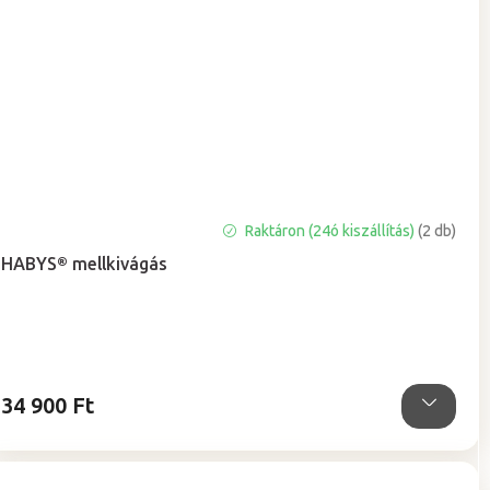
A
Raktáron (24ó kiszállítás)
(2 db)
termék
HABYS® mellkivágás
átlagos
értékelése
5-
ből
5,0
csillag.
34 900 Ft