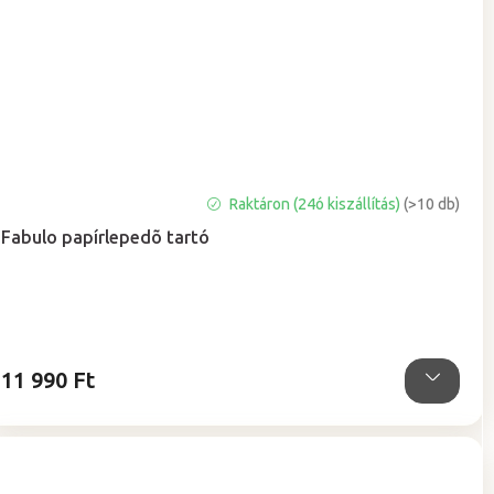
A
Raktáron (24ó kiszállítás)
(>10 db)
termék
Fabulo papírlepedõ tartó
átlagos
értékelése
5-
ből
4,5
csillag.
11 990 Ft