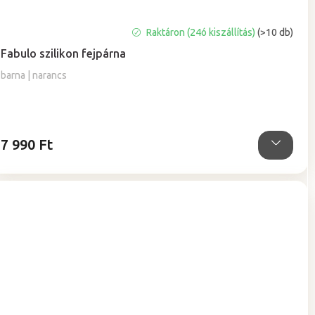
A
Raktáron (24ó kiszállítás)
(>10 db)
termék
Fabulo szilikon fejpárna
átlagos
értékelése
barna | narancs
5-
ből
5,0
csillag.
7 990 Ft