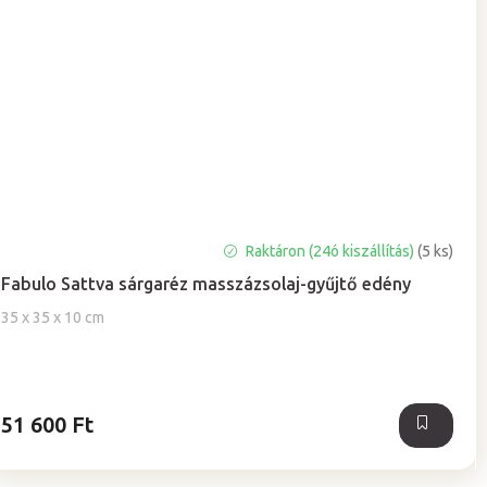
A
Raktáron (24ó kiszállítás)
(5 ks)
termék
Fabulo Sattva sárgaréz masszázsolaj-gyűjtő edény
átlagos
értékelése
35 x 35 x 10 cm
5-
ből
0,0
csillag.
51 600 Ft