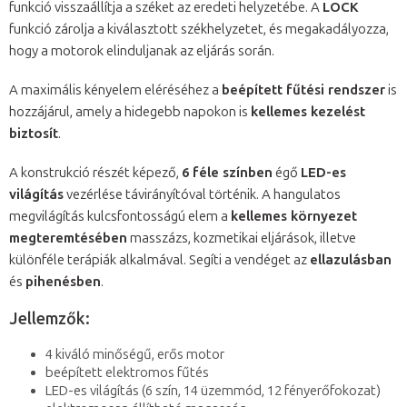
funkció visszaállítja a széket az eredeti helyzetébe. A
LOCK
funkció zárolja a kiválasztott székhelyzetet, és megakadályozza,
hogy a motorok elinduljanak az eljárás során.
A maximális kényelem eléréséhez a
beépített fűtési rendszer
is
hozzájárul, amely a hidegebb napokon is
kellemes kezelést
biztosít
.
A konstrukció részét képező,
6 féle színben
égő
LED-es
világítás
vezérlése távirányítóval történik. A hangulatos
megvilágítás kulcsfontosságú elem a
kellemes környezet
megteremtésében
masszázs, kozmetikai eljárások, illetve
különféle terápiák alkalmával. Segíti a vendéget az
ellazulásban
és
pihenésben
.
Jellemzők:
4 kiváló minőségű, erős motor
beépített elektromos fűtés
LED-es világítás (6 szín, 14 üzemmód, 12 fényerőfokozat)