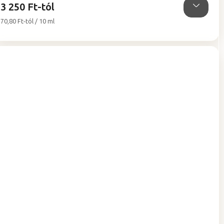
3 250 Ft-tól
Egységár:
70,80 Ft-tól / 10 ml