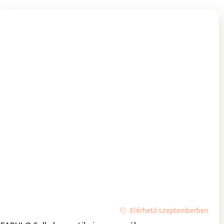
A
Elérhető szeptemberben
termék