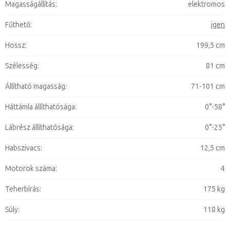
Magasságállítás
:
elektromos
Fűthető
:
igen
Hossz
:
199,5 cm
Szélesség
:
81 cm
Állítható magasság
:
71-101 cm
Háttámla állíthatósága
:
0°-58°
Lábrész állíthatósága
:
0°-25°
Habszivacs
:
12,5 cm
Motorok száma
:
4
Teherbírás
:
175 kg
Súly
:
118 kg