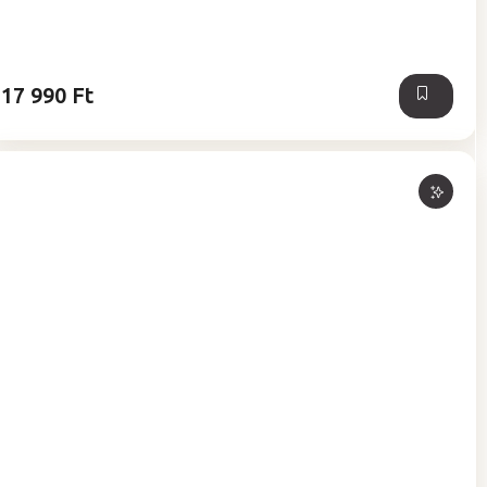
5-
ből
5,0
csillag.
17 990 Ft