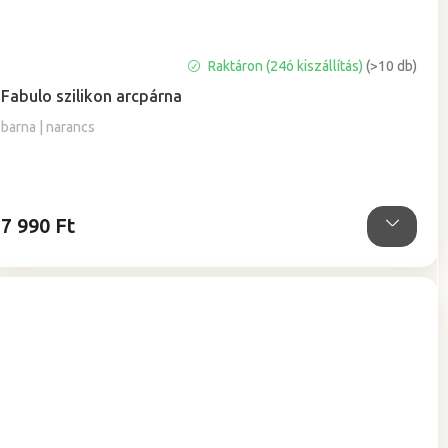
A
Raktáron (24ó kiszállítás)
(>10 db)
termék
Fabulo szilikon arcpárna
átlagos
értékelése
barna | narancs
5-
ből
5,0
csillag.
7 990 Ft