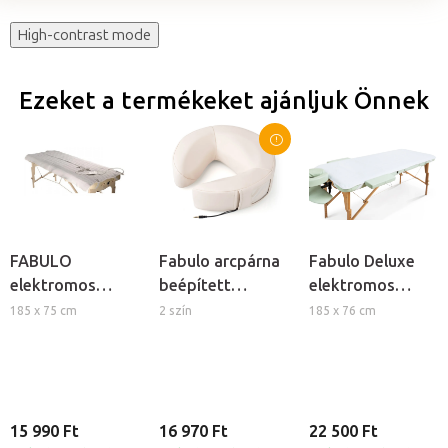
High-contrast mode
Ezeket a termékeket ajánljuk Önnek
FABULO
Fabulo arcpárna
Fabulo Deluxe
elektromos
beépített
elektromos
melegítő lepedő
hangszóróval
melegítő lepedő
185 x 75 cm
2 szín
185 x 76 cm
masszázságyra
15 990 Ft
16 970 Ft
22 500 Ft