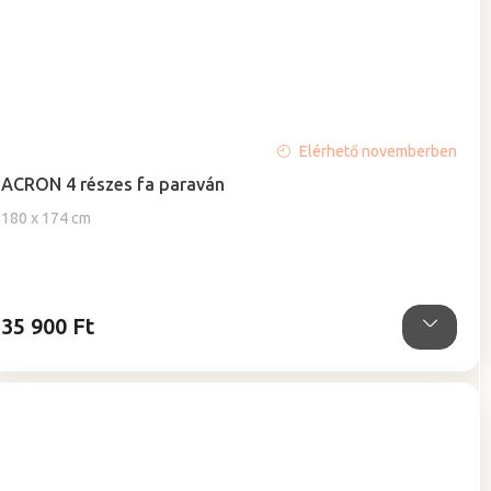
A
Elérhető novemberben
termék
ACRON 4 részes fa paraván
átlagos
értékelése
180 x 174 cm
5-
ből
5,0
csillag.
35 900 Ft