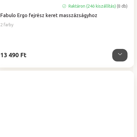
A
Raktáron (24ó kiszállítás)
(8 db)
termék
Fabulo Ergo fejrész keret masszázságyhoz
átlagos
értékelése
2 farby
5-
ből
0,0
csillag.
13 490 Ft