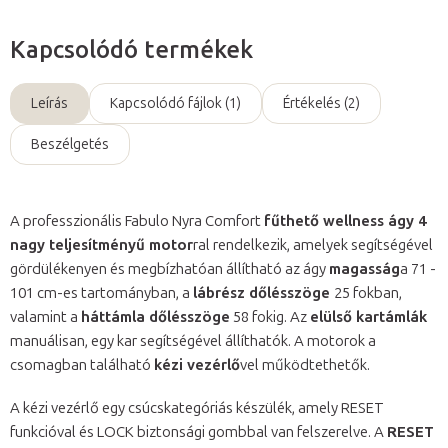
Kapcsolódó termékek
Leírás
Kapcsolódó fájlok (1)
Értékelés (2)
Beszélgetés
A professzionális Fabulo Nyra Comfort
fűthető wellness ágy 4
nagy teljesítményű motor
ral rendelkezik, amelyek segítségével
gördülékenyen és megbízhatóan állítható az ágy
magasság
a 71 -
101 cm-es tartományban, a
lábrész dőlésszöge
25 fokban,
valamint a
háttámla dőlésszöge
58 fokig. Az
elülső kartámlák
manuálisan, egy kar segítségével állíthatók. A motorok a
csomagban található
kézi vezérlő
vel működtethetők.
A kézi vezérlő egy csúcskategóriás készülék, amely RESET
funkcióval és LOCK biztonsági gombbal van felszerelve. A
RESET