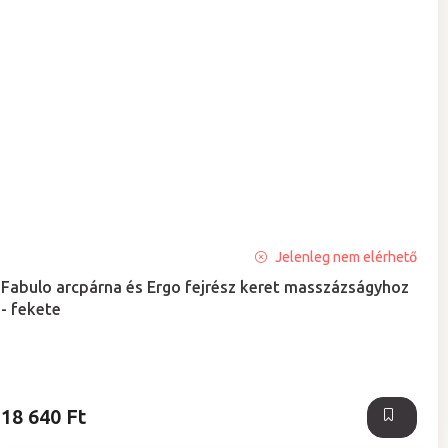
A
Jelenleg nem elérhető
termék
Fabulo arcpárna és Ergo fejrész keret masszázságyhoz
átlagos
- fekete
értékelése
5-
ből
5,0
csillag.
18 640 Ft