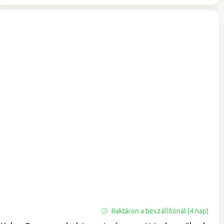
A
Raktáron a beszállítónál (4 nap)
termék