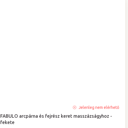
A
Jelenleg nem elérhető
termék
FABULO arcpárna és fejrész keret masszázságyhoz -
átlagos
fekete
értékelése