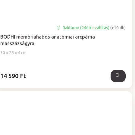
A
Raktáron (24ó kiszállítás)
(>10 db)
termék
BODHI memóriahabos anatómiai arcpárna
átlagos
masszázságyra
értékelése
5-
30 x 25 x 4 cm
ből
5,0
csillag.
14 590 Ft