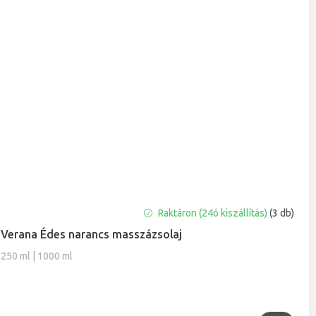
A
Raktáron (24ó kiszállítás)
(3 db)
termék
Verana Édes narancs masszázsolaj
átlagos
értékelése
250 ml | 1000 ml
5-
ből
5,0
csillag.