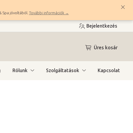
& Spa jóvoltából.
További információk →
Bejelentkezés
KOSÁR
Üres kosár
g
Rólunk
Szolgáltatások
Kapcsolat
ítás)
(5 db)