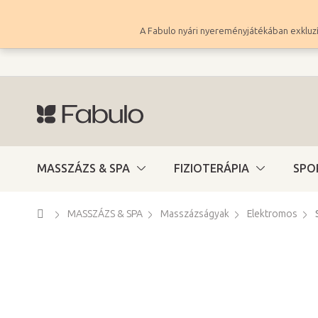
Ugrás
a
A Fabulo nyári nyereményjátékában exkluzí
fő
tartalomhoz
MASSZÁZS & SPA
FIZIOTERÁPIA
SPO
Kezdőlap
MASSZÁZS & SPA
Masszázságyak
Elektromos