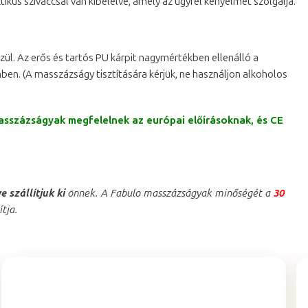
us szivaccsal van kibélelve, amely az ügyfél kényelmét szolgálja.
ül. Az erős és tartós PU kárpit nagymértékben ellenálló a
mben. (A masszázságy tisztítására kérjük, ne használjon alkoholos
masszázságyak megfelelnek az európai előírásoknak, és CE
 szállítjuk ki
önnek. A Fabulo masszázságyak minőségét a
30
ítja.