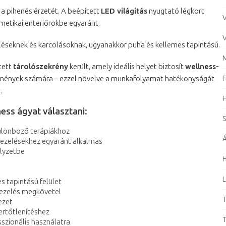
i a pihenés érzetét. A beépített
LED világítás
nyugtató légkört
V
metikai enteriőrökbe egyaránt.
V
üléseknek és karcolásoknak, ugyanakkor puha és kellemes tapintású.
M
tett
tárolószekrény
került, amely ideális helyet biztosít
wellness-
mények számára – ezzel növelve a munkafolyamat hatékonyságát
F
.
ess ágyat választani:
S
különböző terápiákhoz
Á
s kezelésekhez egyaránt alkalmas
elyzetbe
H
L
s tapintású felület
 kezelés megkövetel
T
ezet
 fertőtlenítéshez
T
szionális használatra