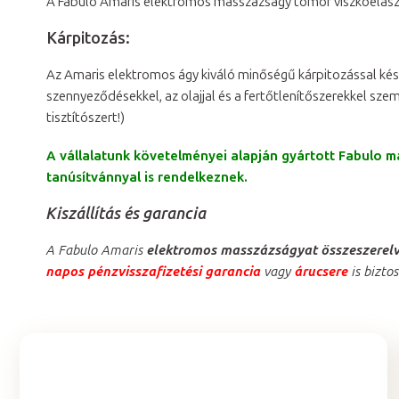
A Fabulo Amaris elektromos masszázságy tömör viszkoelasztik
Kárpitozás:
Az Amaris elektromos ágy kiváló minőségű kárpitozással kész
szennyeződésekkel, az olajjal és a fertőtlenítőszerekkel sze
tisztítószert!)
A vállalatunk követelményei alapján gyártott Fabulo 
tanúsítvánnyal is rendelkeznek.
Kiszállítás és garancia
A Fabulo Amaris
elektromos masszázságyat összeszerelve
napos pénzvisszafizetési garancia
vagy
árucsere
is biztos