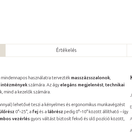
Értékelés
en mindennapos használatra tervezték
masszázsszalonok
,
s intézmények
számára. Az ágy
elegáns megjelenést
,
technikai
k, mind a kezelők számára.
J
nnyal) lehetővé teszi a kényelmes és ergonomikus munkavégzést
E
ülőrész
0°–25°, a
fej
és a
lábrész
pedig 0°–10° között állítható – így
mbos vezérlés
gyors váltást biztosít fekvő és ülő pozíció között,
A
A