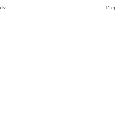
úly
:
110 kg