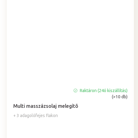
Raktáron (24ó kiszállítás)
A
(>10 db)
termék
átlagos
Multi masszázsolaj melegítõ
értékelése
+ 3 adagolófejes flakon
5-
ből
5,0
csillag.