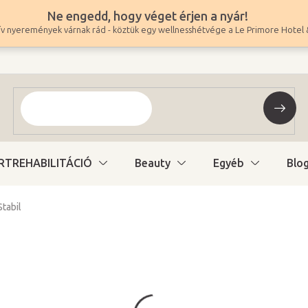
Ne engedd, hogy véget érjen a nyár!
v nyeremények várnak rád - köztük egy wellnesshétvége a Le Primore Hotel 
RTREHABILITÁCIÓ
Beauty
Egyéb
Blo
Stabil
928 900 Ft
731 417 Ft ÁFA nélkül
Egységár:
Raktáron (48ó kiszáll