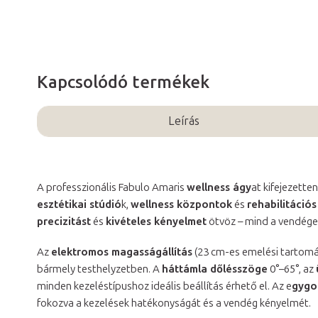
Kapcsolódó termékek
Leírás
A professzionális Fabulo Amaris
wellness ágy
at kifejezett
esztétikai stúdió
k,
wellness központok
és
rehabilitáció
precizitást
és
kivételes kényelmet
ötvöz – mind a vendége
Az
elektromos magasságállítás
(23 cm-es emelési tartomá
bármely testhelyzetben. A
háttámla dőlésszöge
0°–65°, az
minden kezeléstípushoz ideális beállítás érhető el. Az e
gygo
fokozva a kezelések hatékonyságát és a vendég kényelmét.