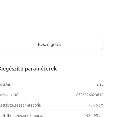
Beszélgetés
Kiegészítő paraméterek
ótállás
:
2 év
AN vonalkód
:
8586026823639
sztalszélesség kategória
:
75-76 cm
sztalhosszúság kategória
:
192-195 cm