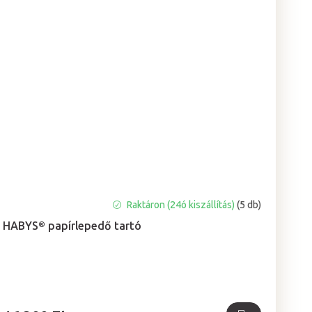
A
Raktáron (24ó kiszállítás)
(5 db)
termék
HABYS® papírlepedő tartó
átlagos
értékelése
5-
ből
5,0
csillag.