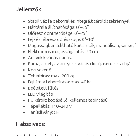
Jellemzők:
Stabil váz fa dekorral és integrált tárolószekrénnyel
Háttámla állíthatósága: 0°–65°
Ülőrész dönthetősége: 0°–25°
Fej- és lábrész dőlésszöge: 0°–10°
Magasságban állítható kartámlák, manuálisan, kar seg
Elektromos magasságállítás: 23 cm
Arclyuk kivágás dugóval
Párna, amely az arclyuk kivágás dugójaként is szolgál
Kézi vezérlő
Teherbírás: max. 200 kg
Fejtámla teherbírása: max. 40 kg
Beépített fűtés
LED világítás
PU kárpit: kopásálló, kellemes tapintású
Tápellátás: 110–240 V
Tanúsítvány: CE
Habszivacs: