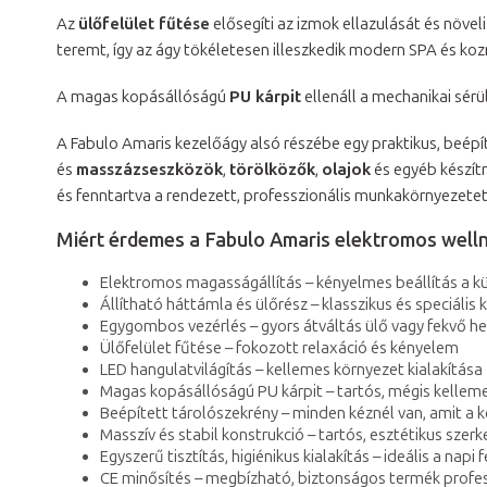
Az
ülőfelület fűtése
elősegíti az izmok ellazulását és növel
teremt, így az ágy tökéletesen illeszkedik modern SPA és koz
A magas kopásállóságú
PU kárpit
ellenáll a mechanikai sér
A Fabulo Amaris kezelőágy alsó részébe egy praktikus, beépí
és
masszázseszközök
,
törölközők
,
olajok
és egyéb készít
és fenntartva a rendezett, professzionális munkakörnyezetet
Miért érdemes a Fabulo Amaris elektromos welln
Elektromos magasságállítás – kényelmes beállítás a 
Állítható háttámla és ülőrész – klasszikus és speciáli
Egygombos vezérlés – gyors átváltás ülő vagy fekvő h
Ülőfelület fűtése – fokozott relaxáció és kényelem
LED hangulatvilágítás – kellemes környezet kialakítása
Magas kopásállóságú PU kárpit – tartós, mégis kelleme
Beépített tárolószekrény – minden kéznél van, amit a
Masszív és stabil konstrukció – tartós, esztétikus szerk
Egyszerű tisztítás, higiénikus kialakítás – ideális a napi
CE minősítés – megbízható, biztonságos termék profes