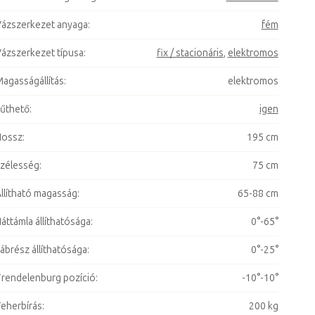
ázszerkezet anyaga
:
fém
ázszerkezet típusa
:
fix / stacionáris
,
elektromos
agasságállítás
:
elektromos
űthető
:
igen
Hossz
:
195 cm
zélesség
:
75 cm
llítható magasság
:
65-88 cm
áttámla állíthatósága
:
0°-65°
ábrész állíthatósága
:
0°-25°
rendelenburg pozíció
:
-10°-10°
eherbírás
:
200 kg