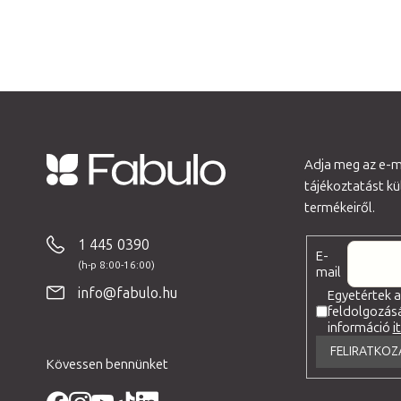
Adja meg az e-ma
tájékoztatást k
L
termékeiről.
á
b
1 445 0390
E-
l
mail
é
info@fabulo.hu
Egyetértek 
feldolgozás
c
információ
i
FELIRATKOZ
Kövessen bennünket