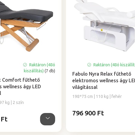
Raktáron (48ó
Raktáron (48ó kiszállí
kiszállítás)
(7 db)
Fabulo Nyra Relax fűthető
x Comfort fűthető
elektromos wellness ágy LE
 wellness ágy LED
világítással
l
198*75 cm | 110 kg | fehér
7 kg | 2 szín
796 900 Ft
 Ft