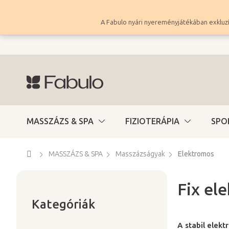
Ugrás
a
A Fabulo nyári nyereményjátékában exkluzí
fő
tartalomhoz
MASSZÁZS & SPA
FIZIOTERÁPIA
SPO
Kezdőlap
MASSZÁZS & SPA
Masszázságyak
Elektromos
Fix el
Kategóriák
O
átugrása
Kategóriák
l
d
A stabil elek