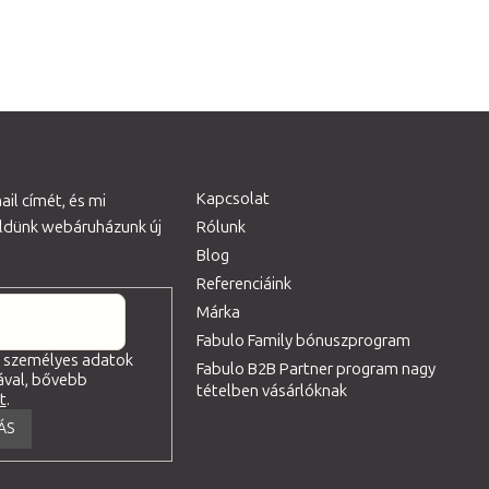
t
á
s
e
l
e
m
Kapcsolat
il címét, és mi
e
üldünk webáruházunk új
Rólunk
i
Blog
Referenciáink
Márka
Fabulo Family bónuszprogram
a személyes adatok
Fabulo B2B Partner program nagy
ával, bővebb
tételben vásárlóknak
tt
.
ÁS