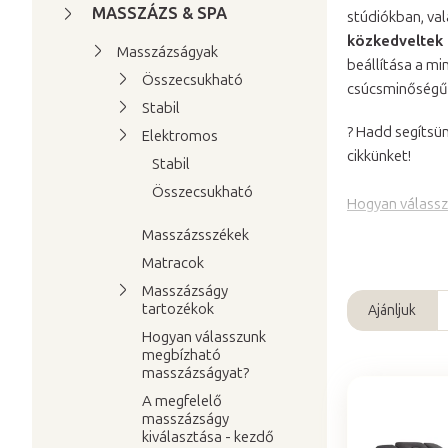
a
MASSZÁZS & SPA
stúdiókban, va
l
közkedveltek 
Masszázságyak
s
beállítása a mi
Összecsukható
ó
csúcsminőségű 
Stabil
p
? Hadd segítsü
Elektromos
a
cikkünket!
Stabil
n
e
Összecsukható
Hogyan válassz
l
Masszázsszékek
Matracok
Masszázságy
tartozékok
Ajánljuk
T
Hogyan válasszunk
e
megbízható
masszázságyat?
r
m
A megfelelő
masszázságy
T
é
kiválasztása - kezdő