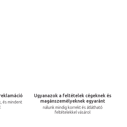
reklamáció
Ugyanazok a feltételek cégeknek és
magánszemélyeknek egyaránt
, és mindent
t
nálunk mindig korrekt és átlátható
feltételekkel vásárol