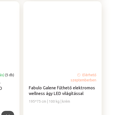
tás)
(5 db)
Elérhető
A
szeptemberben
termék
ő
átlagos
Fabulo Galene fűthető elektromos
D
értékelése
wellness ágy LED világítással
5-
195*75 cm | 100 kg | krém
ből
5,0
csillag.