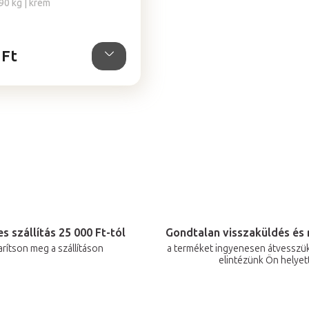
90 kg | krém
 Ft
L
i
s
t
a
i
r
s szállítás 25 000 Ft-tól
Gondtalan visszaküldés és 
arítson meg a szállításon
a terméket ingyenesen átvesszük
á
elintézünk Ön helyet
n
y
í