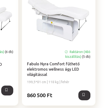
tás)
(6 db)
Raktáron (48ó
A
kiszállítás)
(5 db)
termék
átlagos
Fabulo Nyra Comfort fűthető
D
értékelése
elektromos wellness ágy LED
5-
világítással
ből
199,5*81 cm | 118 kg | fehér
5,0
csillag.
860 500 Ft