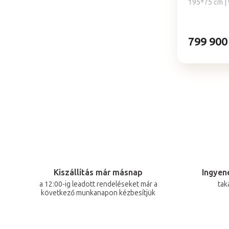
195*75 cm | 
799 900
Kiszállítás már másnap
Ingyene
a 12:00-ig leadott rendeléseket már a
tak
következő munkanapon kézbesítjük