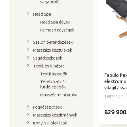
e
k
vagy profi
r
e
Head Spa
m
k
Head Spa ágyak
é
r
k
Fejmosó egységek
e
e
n
Szalon berendezések
k
d
Masszázs készülékek
l
e
Segédeszközök
i
z
A
Textil és ruházat
s
é
termék
Textil lepedők
t
átlagos
s
Fabulo Pa
értékelése
elektromos
á
Törölközők és
e
5-
fürdőlepedők
világítássa
j
ből
Masszőr munkaruha
a
198*74 cm | 9
5,0
csillag.
Fogyóeszközök
829 900
Masszázs készítmények
Könyvek, plakátok