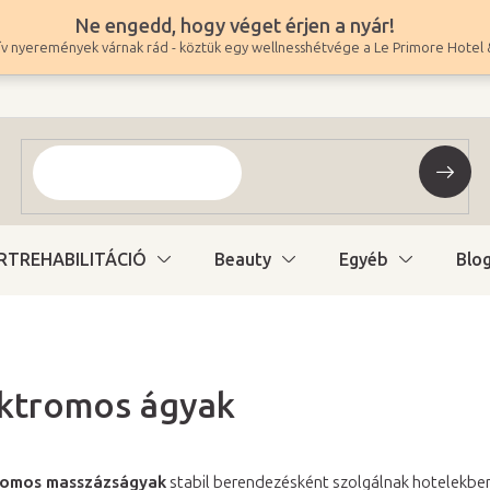
Ne engedd, hogy véget érjen a nyár!
v nyeremények várnak rád - köztük egy wellnesshétvége a Le Primore Hotel 
RTREHABILITÁCIÓ
Beauty
Egyéb
Blo
ektromos ágyak
tromos masszázságyak
stabil berendezésként szolgálnak hotelekben