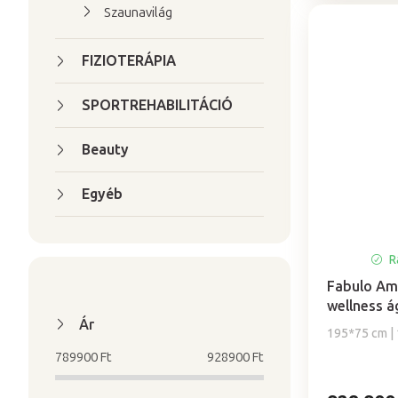
Szaunavilág
FIZIOTERÁPIA
SPORTREHABILITÁCIÓ
Beauty
Egyéb
Ra
Fabulo Am
wellness á
Ár
195*75 cm | 
789900
Ft
928900
Ft