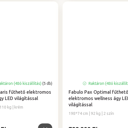
ktáron (48ó kiszállítás)
(5 db)
Raktáron (48ó kiszállí
aris fűthető elektromos
Fabulo Pax Optimal fűthet
gy LED világítással
elektromos wellness ágy LE
világítással
110 kg | krém
198*74 cm | 92 kg | 2 szín