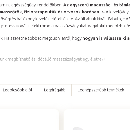
lamint egészségügyi rendelőkben.
Az egyszerű magasság- és támla
masszőrök, fizioterapeuták és orvosok körében is.
A kezelőágy 
nőségi és hatékony kezelés előfeltétele. Az általunk kínált Fabulo, H
professzionális elektromos masszázságyakat nagyfokú megbízhatósá
nk! Ha szeretne többet megtudni arról, hogy
hogyan is válassza ki
unk megbízható és időtálló masszázságyat egy életre?
?
Legolcsóbb elöl
Legdrágább
Legnépszerűbb termékek