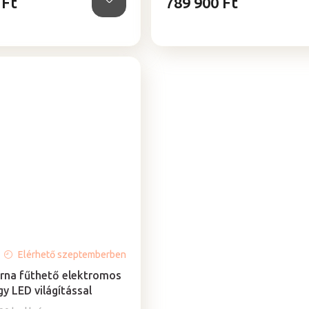
 Ft
789 900 Ft
Elérhető szeptemberben
rna fűthető elektromos
gy LED világítással