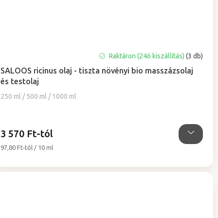
A
Raktáron (24ó kiszállítás)
(3 db)
termék
SALOOS ricinus olaj - tiszta növényi bio masszázsolaj
átlagos
és testolaj
értékelése
5-
250 ml / 500 ml / 1000 ml
ből
5,0
csillag.
3 570 Ft-tól
Egységár:
97,80 Ft-tól / 10 ml