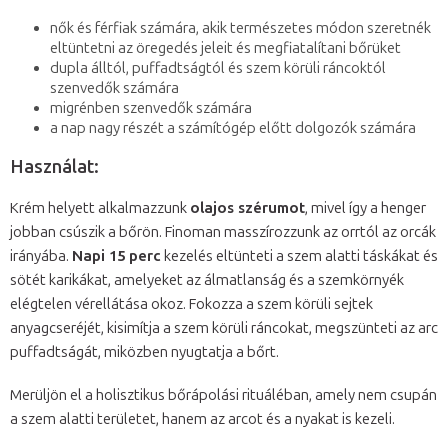
nők és férfiak számára, akik természetes módon szeretnék
eltüntetni az öregedés jeleit és megfiatalítani bőrüket
dupla álltól, puffadtságtól és szem körüli ráncoktól
szenvedők számára
migrénben szenvedők számára
a nap nagy részét a számítógép előtt dolgozók számára
Használat:
Krém helyett alkalmazzunk
olajos szérumot
, mivel így a henger
jobban csúszik a bőrön. Finoman masszírozzunk az orrtól az orcák
irányába.
Napi 15 perc
kezelés eltünteti a szem alatti táskákat és
sötét karikákat, amelyeket az álmatlanság és a szemkörnyék
elégtelen vérellátása okoz. Fokozza a szem körüli sejtek
anyagcseréjét, kisimítja a szem körüli ráncokat, megszünteti az arc
puffadtságát, miközben nyugtatja a bőrt.
Merüljön el a holisztikus bőrápolási rituáléban, amely nem csupán
a szem alatti területet, hanem az arcot és a nyakat is kezeli.