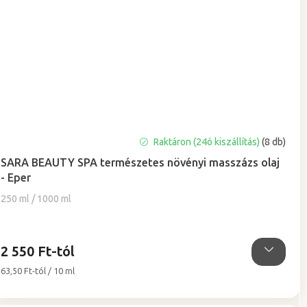
A
Raktáron (24ó kiszállítás)
(8 db)
termék
SARA BEAUTY SPA természetes növényi masszázs olaj
átlagos
- Eper
értékelése
5-
250 ml / 1000 ml
ből
4,9
csillag.
2 550 Ft-tól
Egységár:
63,50 Ft-tól / 10 ml