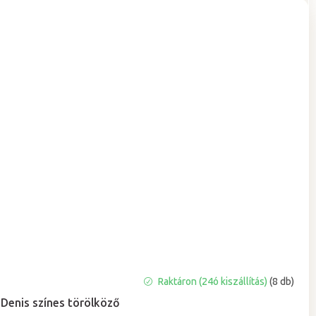
A
Raktáron (24ó kiszállítás)
(8 db)
termék
Denis színes törölköző
átlagos