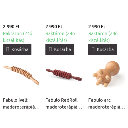
2 990 Ft
2 990 Ft
2 990 Ft
Raktáron (24ó
Raktáron (24ó
Raktáron (24ó
kiszállítás)
kiszállítás)
kiszállítás)
Kosárba
Kosárba
Kosárba
Fabulo ívelt
Fabulo RedRoll
Fabulo arc
maderoterápiás
maderoterápiás
maderoterápiás
henger
henger
gomba