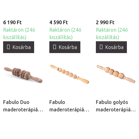
6 190 Ft
4 590 Ft
2 990 Ft
Raktáron (24ó
Raktáron (24ó
Raktáron (24ó
kiszállítás)
kiszállítás)
kiszállítás)
Kosárba
Kosárba
Kosárba
Fabulo Duo
Fabulo
Fabulo golyós
maderoterápiás
maderoterápiás
maderoterápiás
henger
kockahenger
henger