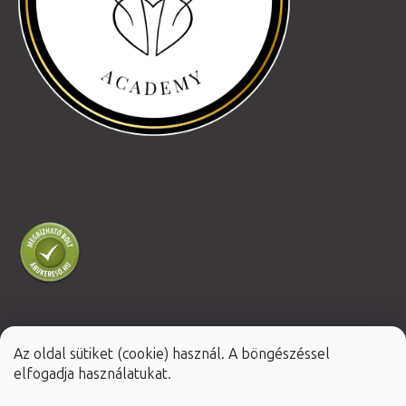
Az oldal sütiket (cookie) használ. A böngészéssel
Shoptet Premium készítette
elfogadja használatukat.
Copyright 2026
Fabulo.hu
. Minden jog fenntartva.