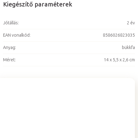
Kiegészítő paraméterek
Jótállás
:
2 év
EAN vonalkód
:
8586026823035
Anyag
:
bükkfa
Méret
:
14 x 5,5 x 2,6 cm