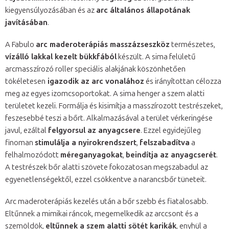
kiegyensúlyozásában és az
arc általános állapotának
javításában
.
A Fabulo
arc maderoterápiás masszázseszköz
természetes,
vízálló lakkal kezelt bükkfából
készült. A sima felületű
arcmasszírozó roller speciális alakjának köszönhetően
tökéletesen
igazodik az arc vonalához
és irányítottan célozza
meg az egyes izomcsoportokat. A sima henger a szem alatti
területet kezeli. Formálja és kisimítja a masszírozott testrészeket,
feszesebbé teszi a bőrt. Alkalmazásával a terület vérkeringése
javul, ezáltal
felgyorsul az anyagcsere
. Ezzel egyidejűleg
finoman
stimulálja a nyirokrendszert
,
felszabadítva
a
felhalmozódott
méreganyagokat
,
beindítja az anyagcserét
.
A testrészek bőr alatti szövete fokozatosan megszabadul az
egyenetlenségektől, ezzel csökkentve a narancsbőr tüneteit.
Arc maderoterápiás kezelés után a bőr szebb és fiatalosabb.
Eltűnnek a mimikai ráncok, megemelkedik az arccsont és a
szemöldök,
eltűnnek a szem alatti sötét karikák
, enyhül a