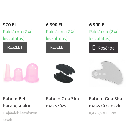
készlet, 4db
970 Ft
6 990 Ft
6 900 Ft
Raktáron (24ó
Raktáron (24ó
Raktáron (24ó
kiszállítás)
kiszállítás)
kiszállítás)
RÉSZLET
RÉSZLET
Kosárba
Fabulo Bell
Fabulo Gua Sha
Fabulo Gua Sha
harang alakú
masszázs
masszázs eszköz
szilikon köpöly
lávakövek, 2db
- Rozsdamentes
+ ajándék: lenvászon
0,4 x 5,5 x 8,5 cm
készlet - lila, 3db
acél
tasak