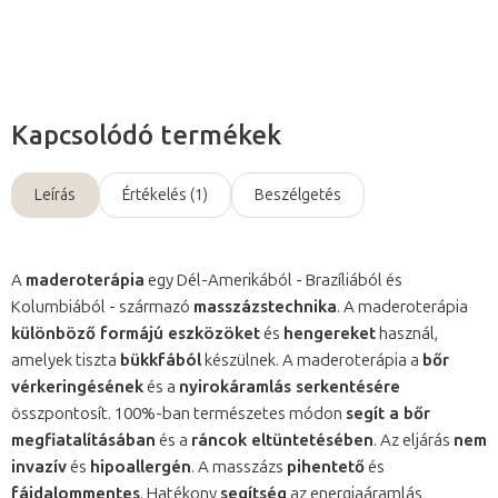
Kérdés
Kapcsolódó termékek
Leírás
Értékelés (1)
Beszélgetés
A
maderoterápia
egy Dél-Amerikából - Brazíliából és
Kolumbiából - származó
masszázstechnika
. A maderoterápia
különböző formájú eszközöket
és
hengereket
használ,
amelyek tiszta
bükkfából
készülnek. A maderoterápia a
bőr
vérkeringésének
és a
nyirokáramlás serkentésére
összpontosít. 100%-ban természetes módon
segít a bőr
megfiatalításában
és a
ráncok eltüntetésében
. Az eljárás
nem
invazív
és
hipoallergén
. A masszázs
pihentető
és
fájdalommentes
. Hatékony
segítség
az energiaáramlás