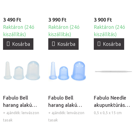
3 490 Ft
3 990 Ft
3 900 Ft
Raktáron (24ó
Raktáron (24ó
Raktáron (24ó
kiszállítás)
kiszállítás)
kiszállítás)
Kosárba
Kosárba
Kosárba
Fabulo Bell
Fabulo Bell
Fabulo Needle
harang alakú
harang alakú
akupunktúrás
szilikon köpöly
szilikon köpöly
toll
+ ajándék: lenvászon
+ ajándék: lenvászon
0,5 x 0,5 x 15 cm
készlet -
készlet - kék,
tasak
tasak
átlátszó, 3db
3db