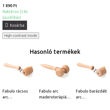
1 890 Ft
Raktáron (24ó
kiszállítás)
Kosárba
High-contrast mode
Hasonló termékek
Fabulo rácsos
Fabulo arc
Fabulo barázdált
arc
maderoterápiás
arc
maderoterápiás
T-henger
maderoterápiás
henger
henger