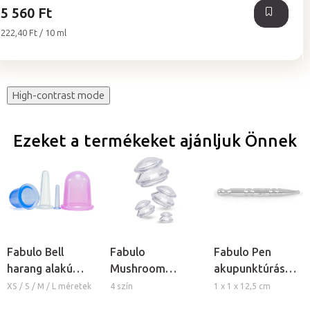
5 560 Ft
Egységár:
222,40 Ft / 10 ml
High-contrast mode
Ezeket a termékeket ajánljuk Önnek
Fabulo Bell
Fabulo
Fabulo Pen
harang alakú
Mushroom
akupunktúrás
szilikon köpöly
gomba alakú
toll
XS / S / M / L méretek
4 szín
1 x 1 x 12,5 cm
szilikon köpöly