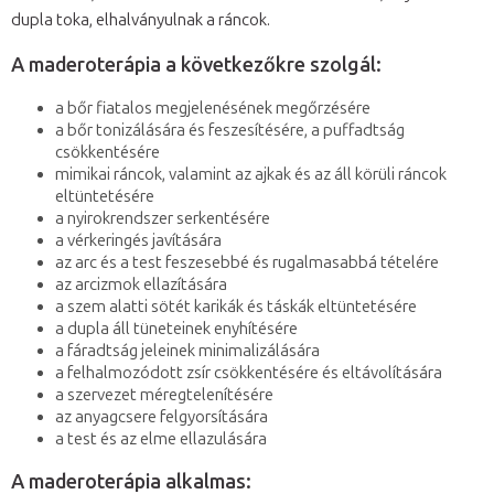
dupla toka, elhalványulnak a ráncok.
A maderoterápia a következőkre szolgál:
a bőr fiatalos megjelenésének megőrzésére
a bőr tonizálására és feszesítésére, a puffadtság
csökkentésére
mimikai ráncok, valamint az ajkak és az áll körüli ráncok
eltüntetésére
a nyirokrendszer serkentésére
a vérkeringés javítására
az arc és a test feszesebbé és rugalmasabbá tételére
az arcizmok ellazítására
a szem alatti sötét karikák és táskák eltüntetésére
a dupla áll tüneteinek enyhítésére
a fáradtság jeleinek minimalizálására
a felhalmozódott zsír csökkentésére és eltávolítására
a szervezet méregtelenítésére
az anyagcsere felgyorsítására
a test és az elme ellazulására
A maderoterápia alkalmas: