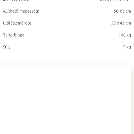
Állítható magasság
:
50-65 cm
Ülőrész mérete
:
33 x 46 cm
Teherbírás
:
100 kg
Súly
:
9 kg