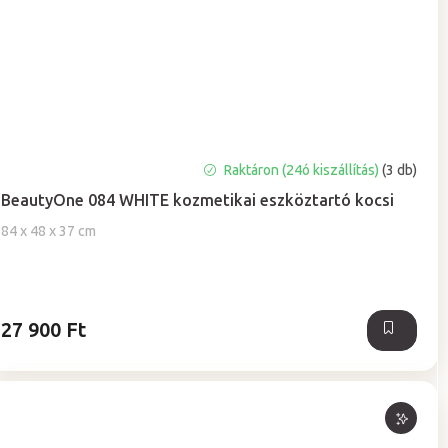
A
Raktáron (24ó kiszállítás)
(3 db)
termék
BeautyOne 084 WHITE kozmetikai eszköztartó kocsi
átlagos
értékelése
84 x 48 x 37 cm
5-
ből
4,5
csillag.
27 900 Ft