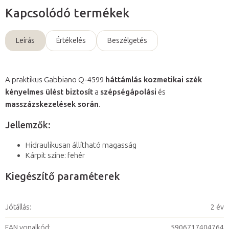
Kapcsolódó termékek
Leírás
Értékelés
Beszélgetés
A praktikus Gabbiano Q-4599
háttámlás kozmetikai szék
kényelmes ülést biztosít
a
szépségápolási
és
masszázskezelések során
.
Jellemzők:
Hidraulikusan állítható magasság
Kárpit színe: fehér
Kiegészítő paraméterek
Jótállás
:
2 év
EAN vonalkód
:
5906717404764