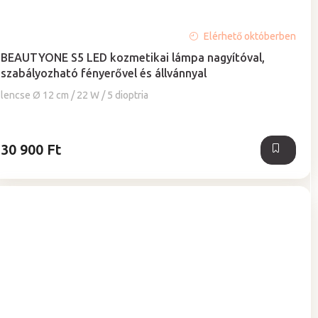
A
Elérhető októberben
termék
BEAUTYONE S5 LED kozmetikai lámpa nagyítóval,
átlagos
szabályozható fényerővel és állvánnyal
értékelése
5-
lencse Ø 12 cm / 22 W / 5 dioptria
ből
4,9
csillag.
30 900 Ft