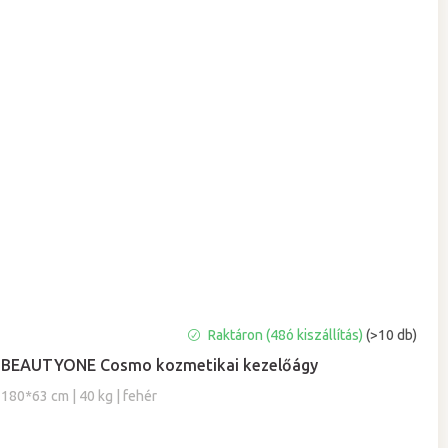
A
Raktáron (48ó kiszállítás)
(>10 db)
termék
BEAUTYONE Cosmo kozmetikai kezelőágy
átlagos
értékelése
180*63 cm | 40 kg | fehér
5-
ből