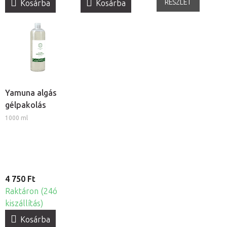
RÉSZLET
Kosárba
Kosárba
Yamuna algás
gélpakolás
1000 ml
4 750 Ft
Raktáron (24ó
kiszállítás)
Kosárba