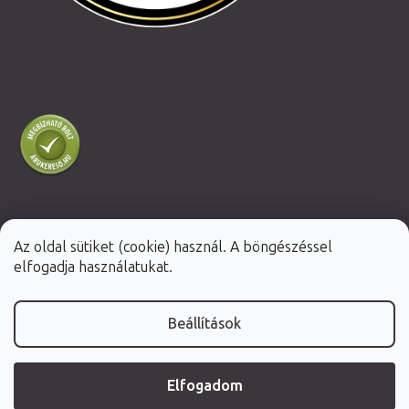
Az oldal sütiket (cookie) használ. A böngészéssel
Shoptet Premium készítette
elfogadja használatukat.
Copyright 2026
Fabulo.hu
. Minden jog fenntartva.
Beállítások
Elfogadom