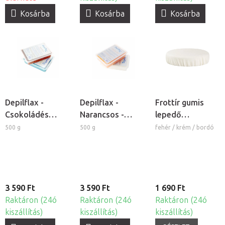
Kosárba
Kosárba
Kosárba
Depilflax -
Depilflax -
Frottír gumis
Csokoládés
Narancsos -
lepedő
kozmetikai
őszibarackos
kozmetikai
500 g
500 g
fehér / krém / bordó
paraffin
kozmetikai
székre
paraffin
3 590 Ft
3 590 Ft
1 690 Ft
Raktáron (24ó
Raktáron (24ó
Raktáron (24ó
kiszállítás)
kiszállítás)
kiszállítás)