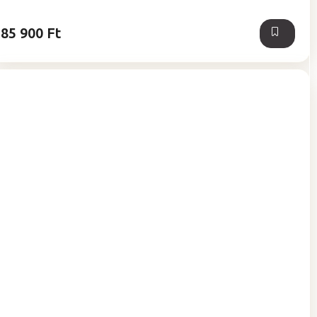
5,0
csillag.
85 900 Ft