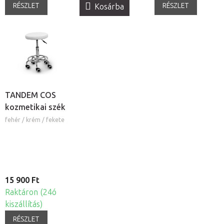
RÉSZLET
RÉSZLET
Kosárba
TANDEM COS
kozmetikai szék
fehér / krém / fekete
15 900 Ft
Raktáron (24ó
kiszállítás)
RÉSZLET