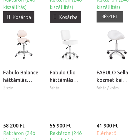
kiszállítás)
kiszállítás)
kiszállítás)
RÉSZLET
Kosárba
Kosárba
Fabulo Balance
Fabulo Clio
FABULO Sella
háttámlás
háttámlás
kozmetikai
nyeregszék
kozmetikai szék
nyeregszék
2 szín
fehér
fehér / krém
58 200 Ft
55 900 Ft
41 900 Ft
Raktáron (24ó
Raktáron (24ó
Elérhető