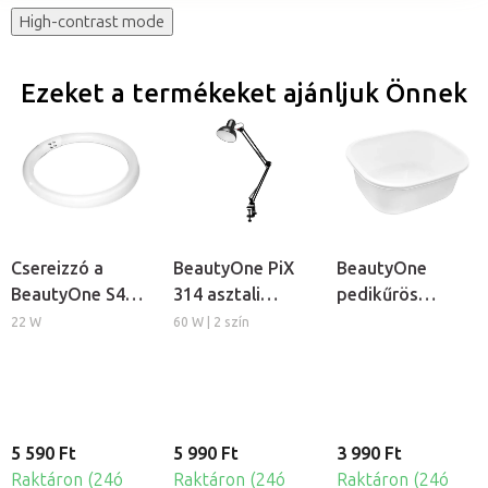
High-contrast mode
Ezeket a termékeket ajánljuk Önnek
Csereizzó a
BeautyOne PiX
BeautyOne
BeautyOne S4
314 asztali
pedikűrös
kozmetikai
lámpa
lábáztató tál
22 W
60 W | 2 szín
lámpához
5 590 Ft
5 990 Ft
3 990 Ft
Raktáron (24ó
Raktáron (24ó
Raktáron (24ó