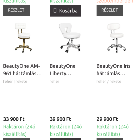
kiszállítás)
kiszállítás)
szeptemberben
RÉSZLET
RÉSZLET
Kosárba
BeautyOne AM-
BeautyOne
BeautyOne Iris
961 háttámlás
Liberty
háttámlás
kozmetikai szék
háttámlás
kozmetikai szék
fehér | fekete
fehér
fehér / fekete
kozmetikai szék
33 900 Ft
39 900 Ft
29 900 Ft
Raktáron (24ó
Raktáron (24ó
Raktáron (24ó
kiszállítás)
kiszállítás)
kiszállítás)