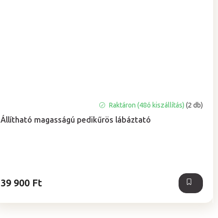
A
Raktáron (48ó kiszállítás)
(2 db)
termék
Állítható magasságú pedikűrös lábáztató
átlagos
értékelése
5-
ből
5,0
csillag.
39 900 Ft