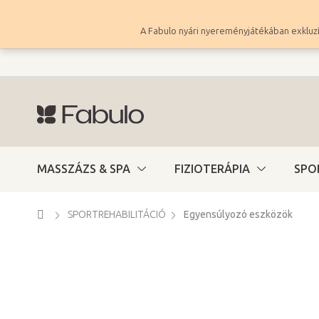
Ugrás
a
A Fabulo nyári nyereményjátékában exkluzí
fő
tartalomhoz
MASSZÁZS & SPA
FIZIOTERÁPIA
SPO
Kezdőlap
SPORTREHABILITÁCIÓ
Egyensúlyozó eszközök