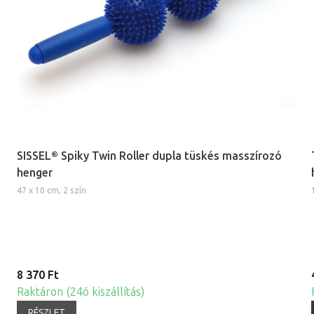
SISSEL® Spiky Twin Roller dupla tüskés masszírozó
henger
47 x 10 cm, 2 szín
8 370 Ft
Raktáron (24ó kiszállítás)
RÉSZLET