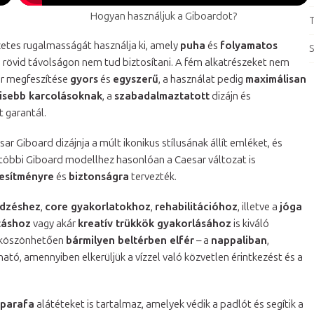
Hogyan használjuk a Giboardot?
T
etes rugalmasságát használja ki, amely
puha
és
folyamatos
S
n rövid távolságon nem tud biztosítani. A fém alkatrészeket nem
r megfeszítése
gyors
és
egyszerű
, a használat pedig
maximálisan
 kisebb karcolásoknak
, a
szabadalmaztatott
dizájn és
 garantál.
esar Giboard dizájnja a múlt ikonikus stílusának állít emléket, és
 többi Giboard modellhez hasonlóan a Caesar változat is
jesítményre
és
biztonságra
tervezték.
edzéshez
,
core gyakorlatokhoz
,
rehabilitációhoz
, illetve a
jóga
táshoz
vagy akár
kreatív trükkök gyakorlásához
is kiváló
 köszönhetően
bármilyen beltérben elfér
– a
nappaliban
,
ható, amennyiben elkerüljük a vízzel való közvetlen érintkezést és a
 parafa
alátéteket is tartalmaz, amelyek védik a padlót és segítik a