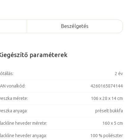
Beszélgetés
Kiegészítő paraméterek
ótállás
:
2 év
AN vonalkód
:
4260165874144
eszka mérete
:
106 x 28 x 14 cm
eszka anyaga
:
préselt bükkfa
lackline heveder mérete
:
160 x 5 cm
lackline heveder anyaga
:
100 % poliészter