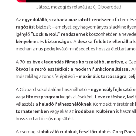
Játssz, mozogj és relaxálj az új Giboarddal!
Az
egyedülálló
,
szabadalmaztatott rendszer
a fa termész
rugózás
t biztosít – amelyet egy hagyományos slackline ilye
igénylő
"Lock & Roll" rendszernek
köszönhetően a hevede
kényelmes
és
biztonságos
. A
deszka felülete ellenáll a
mechanizmus pedig kiváló minőséget és hosszú élettartamot
A
70-es évek legendás filmes korszakából merítve
, a Ca
ötvözi a retró esztétikát a modern funkcionalitással
. A
műszakilag azonos felépítésű –
maximális tartósságra
,
tel
A Giboard sokoldalúan használható –
egyensúlyfejlesztő 
vagy
fitneszprogram
kiegészítéseként.
Levezetéshez
,
lazí
választás a
haladó felhasználóknak
. Kompakt méretének
tornateremben
vagy akár az
irodában
.
Kültéren
is használ
hosszan tartó erős napsütést.
A csomag
stabilizáló rudakat
,
feszítőrudat
és
Corq Pads