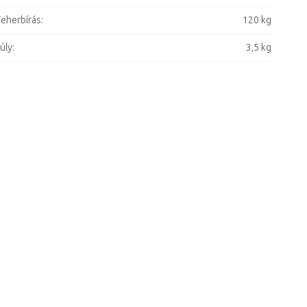
eherbírás
:
120 kg
úly
:
3,5 kg