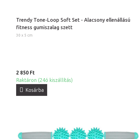
Trendy Tone-Loop Soft Set - Alacsony ellenállású
fitness gumiszalag szett
30 x 5 cm
2 850 Ft
Raktáron (24ó kiszállítás)
Kosárba