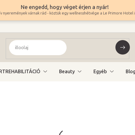
Ne engedd, hogy véget érjen a nyár!
v nyeremények várnak rád - köztük egy wellnesshétvége a Le Primore Hotel 
RTREHABILITÁCIÓ
Beauty
Egyéb
Blo
87 690 Ft
69 047 Ft ÁFA nélkül
Egységár:
Raktáron (24ó kiszáll