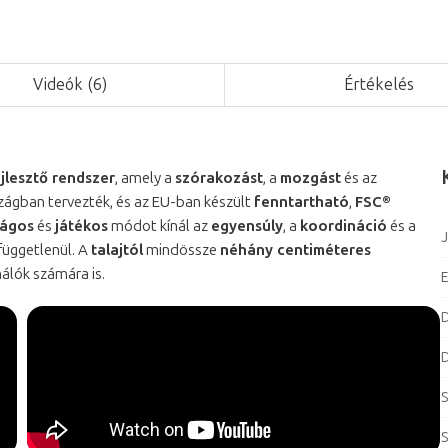
Videók (6)
Értékelés
lesztő rendszer
, amely a
szórakozást
, a
mozgást
és az
ágban tervezték, és az EU-ban készült
fenntartható
,
FSC®
ságos
és
játékos
módot kínál az
egyensúly
, a
koordináció
és a
J
 függetlenül. A
talajtól
mindössze
néhány centiméteres
álók számára is.
E
D
D
S
S