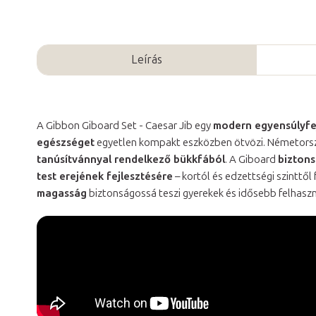
Leírás
A Gibbon Giboard Set - Caesar Jib egy
modern egyensúlyfej
egészséget
egyetlen kompakt eszközben ötvözi. Németorsz
tanúsítvánnyal rendelkező bükkfából
. A Giboard
bizton
test erejének fejlesztésére
– kortól és edzettségi szinttől
magasság
biztonságossá teszi gyerekek és idősebb felhaszn