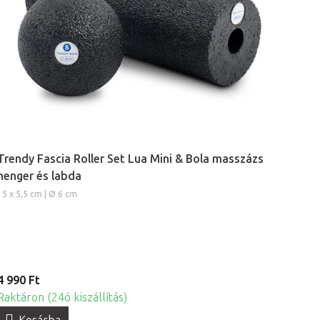
Trendy Fascia Roller Set Lua Mini & Bola masszázs
henger és labda
15 x 5,5 cm | Ø 6 cm
4 990 Ft
Raktáron (24ó kiszállítás)