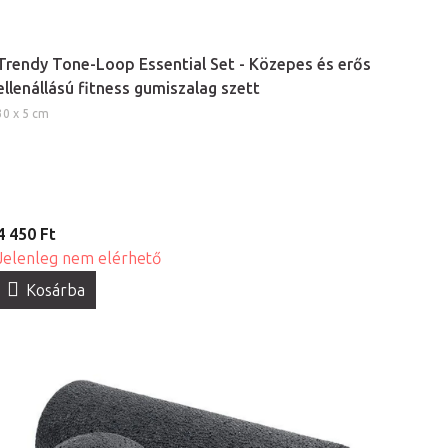
Trendy Tone-Loop Essential Set - Közepes és erős
ellenállású fitness gumiszalag szett
30 x 5 cm
4 450 Ft
Jelenleg nem elérhető
Kosárba