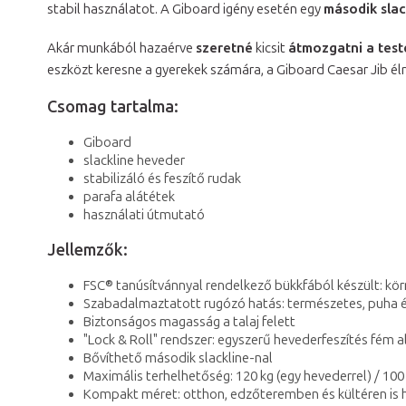
stabil használatot. A Giboard igény esetén egy
második slac
Akár munkából hazaérve
szeretné
kicsit
átmozgatni a test
eszközt keresne a gyerekek számára, a Giboard Caesar Jib é
Csomag tartalma:
Giboard
slackline heveder
stabilizáló és feszítő rudak
parafa alátétek
használati útmutató
Jellemzők:
FSC® tanúsítvánnyal rendelkező bükkfából készült: kö
Szabadalmaztatott rugózó hatás: természetes, puha 
Biztonságos magasság a talaj felett
"Lock & Roll" rendszer: egyszerű hevederfeszítés fém a
Bővíthető második slackline-nal
Maximális terhelhetőség: 120 kg (egy hevederrel) / 100 
Kompakt méret: otthon, edzőteremben és kültéren is 