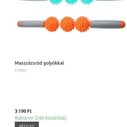
Masszázsrúd golyókkal
2 farby
3 190 Ft
Raktáron (24ó kiszállítás)
RÉSZLET