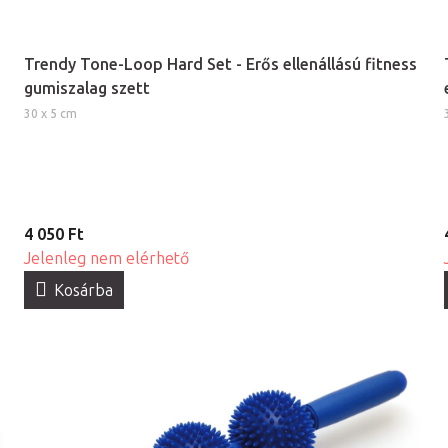
Trendy Tone-Loop Hard Set - Erős ellenállású fitness
gumiszalag szett
30 x 5 cm
4 050 Ft
Jelenleg nem elérhető
Kosárba