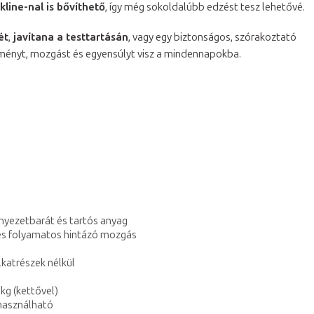
kline-nal is bővíthető
, így még sokoldalúbb edzést tesz lehetővé.
ét
,
javítana a testtartásán
, vagy egy biztonságos, szórakoztató
lményt, mozgást és egyensúlyt visz a mindennapokba.
rnyezetbarát és tartós anyag
és folyamatos hintázó mozgás
lkatrészek nélkül
kg (kettővel)
használható