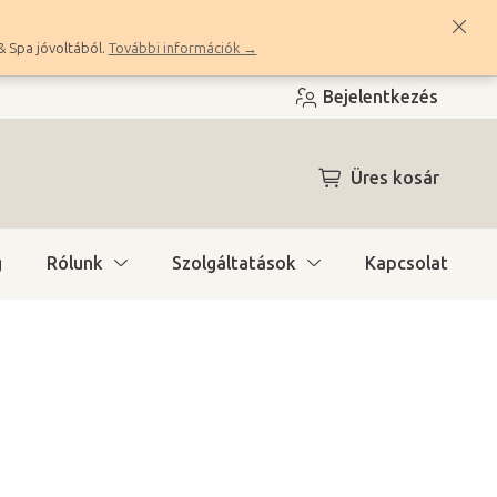
& Spa jóvoltából.
További információk →
Bejelentkezés
KOSÁR
Üres kosár
g
Rólunk
Szolgáltatások
Kapcsolat
ítás)
(4 ks)