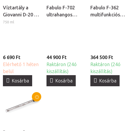
Víztartály a
Fabulo F-702
Fabulo F-362
Giovanni D-20 és
ultrahangos
multifunkciós
D-21 kozmetikai
kozmetikai
kozmetikai
750 ml
gőzölőkhöz
készülék
készülék
6 690 Ft
44 900 Ft
364 500 Ft
Elérhető 1 héten
Raktáron (24ó
Raktáron (24ó
belül
kiszállítás)
kiszállítás)
Kosárba
Kosárba
Kosárba