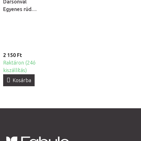
Darsonval
Egyenes rúd
elektróda
kozmetikai
ózonizátorhoz
2 150 Ft
Raktáron (24ó
kiszállítás)
Kosárba