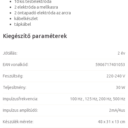
10 kis testelektróda
2 elektróda a mellkasra
2 öntapadó elektróda az arcra
kábelkészlet
tápkábel
Kiegészítő paraméterek
Jótállás
:
2 év
EAN vonalkód
:
5906717401053
Feszültség
:
220-240 V
Teljesítmény
:
30 W
Impulzusfrekvencia
:
100 Hz , 125 Hz, 200 Hz, 500 Hz
Impulzus amplitúdó
:
2mA/4us
Készülék mérete
:
48 x 31 x 13 cm