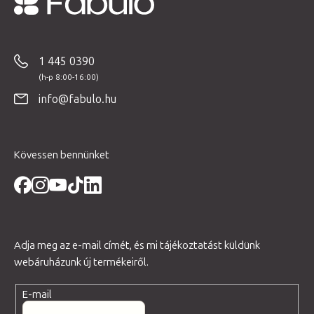
L
á
b
1 445 0390
l
é
info@fabulo.hu
c
Kövessen bennünket
Adja meg az e-mail címét, és mi tájékoztatást küldünk
webáruházunk új termékeiről.
E-mail