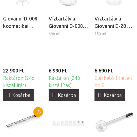
Giovanni D-008
Víztartály a
Víztartály a
kozmetikai
Giovanni D-008
Giovanni D-20 és
gőzölő
és D-09
D-21 kozmetikai
600 ml
750 ml
kozmetikai
gőzölőkhöz
gőzölőkhöz
22 900 Ft
6 990 Ft
6 690 Ft
Raktáron (24ó
Raktáron (24ó
Elérhető 1 héten
kiszállítás)
kiszállítás)
belül
Kosárba
Kosárba
Kosárba