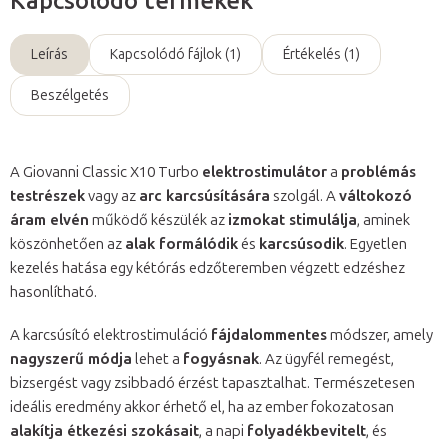
Kapcsolódó termékek
Leírás
Kapcsolódó fájlok (1)
Értékelés (1)
Beszélgetés
A Giovanni Classic X10 Turbo
elektrostimulátor
a
problémás
testrészek
vagy az
arc karcsúsítására
szolgál. A
váltokozó
áram elvén
működő készülék az
izmokat stimulálja
, aminek
köszönhetően az
alak formálódik
és
karcsúsodik
. Egyetlen
kezelés hatása egy kétórás edzőteremben végzett edzéshez
hasonlítható.
A karcsúsító elektrostimuláció
fájdalommentes
módszer, amely
nagyszerű módja
lehet a
fogyásnak
. Az ügyfél remegést,
bizsergést vagy zsibbadó érzést tapasztalhat. Természetesen
ideális eredmény akkor érhető el, ha az ember fokozatosan
alakítja étkezési szokásait
, a napi
folyadékbevitelt
, és