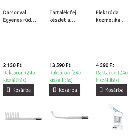
Darsonval
Tartalék fej
Elektróda
Egyenes rúd
készlet a
kozmetikai
elektróda
Hydrogen H2+
ózonizátorhoz -
kozmetikai
6v1 kozmetikai
Gomba
ózonizátorhoz
készülékhez
2 150 Ft
13 590 Ft
4 590 Ft
Raktáron (24ó
Raktáron (24ó
Raktáron (24ó
kiszállítás)
kiszállítás)
kiszállítás)
Kosárba
Kosárba
Kosárba