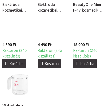
Elektróda
Elektróda
BeautyOne Mini
kozmetikai
kozmetikai
F-17 kozmetikai
ózonizátorhoz -
ózonizátorhoz -
gőzölő
Fésű
Rúd
4 590 Ft
4 490 Ft
18 900 Ft
Raktáron (24ó
Raktáron (24ó
Raktáron (24ó
kiszállítás)
kiszállítás)
kiszállítás)
Kosárba
Kosárba
Kosárba
Víztartály a