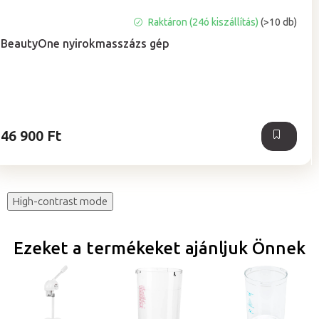
A
Raktáron (24ó kiszállítás)
(>10 db)
termék
BeautyOne nyirokmasszázs gép
átlagos
értékelése
5-
ből
5,0
csillag.
46 900 Ft
High-contrast mode
Ezeket a termékeket ajánljuk Önnek