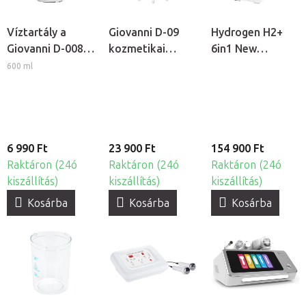
Víztartály a
Giovanni D-09
Hydrogen H2+
Giovanni D-008
kozmetikai
6in1 New
és D-09
gőzölő
generation
600 ml
kozmetikai
kozmetikai
gőzölőkhöz
készülék
hidrogénes
kozmetikai
kezelésekhez
6 990 Ft
23 900 Ft
154 900 Ft
Raktáron (24ó
Raktáron (24ó
Raktáron (24ó
kiszállítás)
kiszállítás)
kiszállítás)
Kosárba
Kosárba
Kosárba