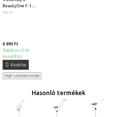
BeautyOne F-17
kozmetikai
500 ml
gőzölőhöz
6 990 Ft
Raktáron (24ó
kiszállítás)
Kosárba
High-contrast mode
Hasonló termékek