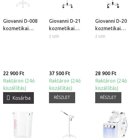
Giovanni D-008
Giovanni D-21
Giovanni D-20
kozmetikai
kozmetikai
kozmetikai
gőzölő
gőzölő lámpával
gőzölő
2 szín
2 szín
22 900 Ft
37 500 Ft
28 900 Ft
Raktáron (24ó
Raktáron (24ó
Raktáron (24ó
kiszállítás)
kiszállítás)
kiszállítás)
RÉSZLET
RÉSZLET
Kosárba