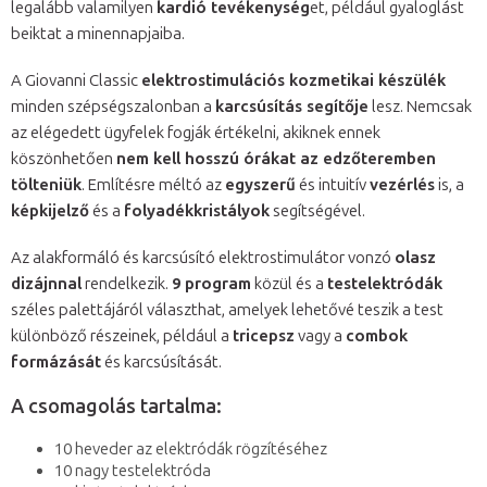
legalább valamilyen
kardió tevékenység
et, például gyaloglást
beiktat a minennapjaiba.
A Giovanni Classic
elektrostimulációs kozmetikai készülék
minden szépségszalonban a
karcsúsítás segítője
lesz. Nemcsak
az elégedett ügyfelek fogják értékelni, akiknek ennek
köszönhetően
nem kell hosszú órákat az edzőteremben
tölteniük
. Említésre méltó az
egyszerű
és intuitív
vezérlés
is, a
képkijelző
és a
folyadékkristályok
segítségével.
Az alakformáló és karcsúsító elektrostimulátor vonzó
olasz
dizájnnal
rendelkezik.
9 program
közül és a
testelektródák
széles palettájáról választhat, amelyek lehetővé teszik a test
különböző részeinek, például a
tricepsz
vagy a
combok
formázását
és karcsúsítását.
A csomagolás tartalma:
10 heveder az elektródák rögzítéséhez
10 nagy testelektróda