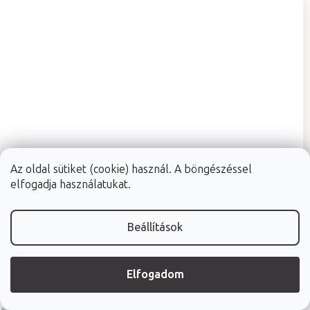
Az oldal sütiket (cookie) használ. A böngészéssel
elfogadja használatukat.
Beállítások
A
Raktáron (24ó kiszállítás)
(>10 db)
Elfogadom
termék
FABULO arcpárna masszázságyhoz
átlagos
értékelése
2 szín