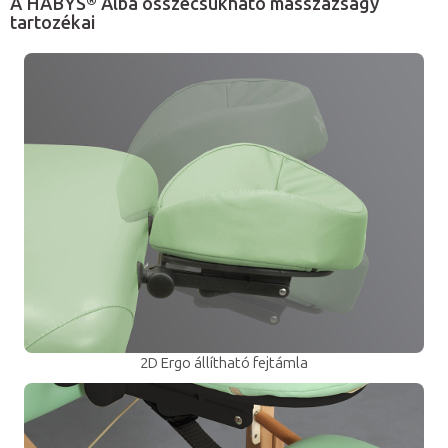
A HABYS® Alba összecsukható masszázságy
tartozékai
2D Ergo állítható fejtámla