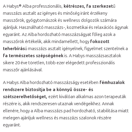
A Habys® Alba professzionális,
kétrészes, fa szerkezet
ű
masszázs asztalt az igényes és minőség iránt érzékeny
masszőrök, gyógytornászok és wellness dolgozók számára
ajánljuk. Használható masszázs-, kozmetikai és relaxációs ágynak
egyaránt. Az Alba hordozható masszázságyat főleg azok a
masszőrök értékelik, akik mindamellett, hogy
fokozott
teherbírás
ú masszázs asztalt igényelnek, figyelmet szentelnek a
fa természetes szépségének
is. A Habys masszázsasztalok
sikere 20 éve töretlen, több ezer elégedett professzionális
masszőr ajánlásával.
A Habys Alba hordozható masszázságy esetében
fémhuzalok
rendszere biztosítja be a könnyű össze- és
szétszerelhetőséget,
ezért kiválóan alkalmas azon terapeuták
részére is, akik rendszeresen utaznak vendégeikhez. Annak
ellenére, hogy a Alba masszázs pad hordozható, stabilitása miatt
melegen ajánljuk wellness és masszázs szalonok részére
egyaránt.