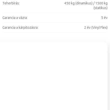
Teherbírás
:
450 kg (dinamikus) / 1500 kg
(statikus)
Garancia a vázra
:
5 év
Garancia a kárpitozásra
:
2 év (Vinyl Flex)