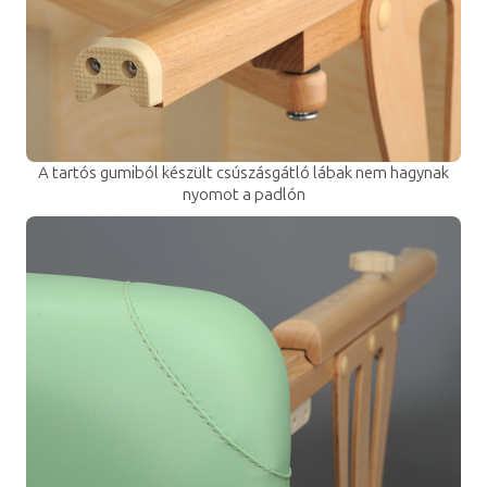
A tartós gumiból készült csúszásgátló lábak nem hagynak
nyomot a padlón