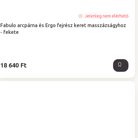
A
Jelenleg nem elérhető
termék
Fabulo arcpárna és Ergo fejrész keret masszázságyhoz
átlagos
- fekete
értékelése
5-
ből
5,0
csillag.
18 640 Ft