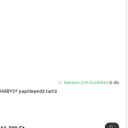
A
Raktáron (24ó kiszállítás)
(6 db)
termék
HABYS® papírlepedő tartó
átlagos
értékelése
5-
ből
5,0
csillag.