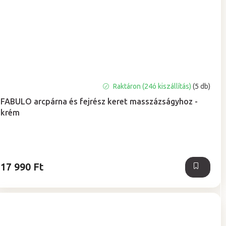
A
Raktáron (24ó kiszállítás)
(5 db)
termék
FABULO arcpárna és fejrész keret masszázságyhoz -
átlagos
krém
értékelése
5-
ből
5,0
csillag.
17 990 Ft