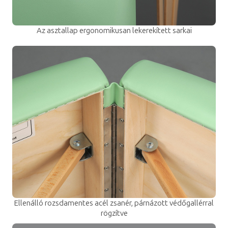
Az asztallap ergonomikusan lekerekített sarkai
Ellenálló rozsdamentes acél zsanér, párnázott védőgallérral
rögzítve