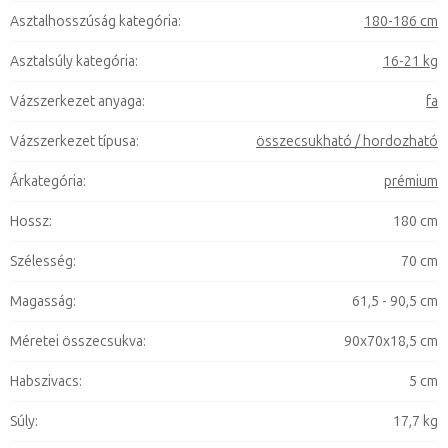
Asztalhosszúság kategória
:
180-186 cm
Asztalsúly kategória
:
16-21 kg
Vázszerkezet anyaga
:
fa
Vázszerkezet típusa
:
összecsukható / hordozható
Árkategória
:
prémium
Hossz
:
180 cm
Szélesség
:
70 cm
Magasság
:
61,5 - 90,5 cm
Méretei összecsukva
:
90x70x18,5 cm
Habszivacs
:
5 cm
Súly
:
17,7 kg