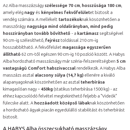
Az Alba masszázságy
szélessége 70 cm
,
hosszúsága 180 cm
,
amely elég
nagy
és
kényelmes fekvőfelület
et biztosít a
vendég számára. A mellékelt
tartozékok
nak kösöznhetően a
masszőrágy
nagysága mind oldalirányban, mind pedig
hosszirányban tovább bővíthető
- a
kartámasz
segítségével
90 cm-ig szélesíthető,
fejrész
toldással 210 cm-ig
hosszabbítható. A fekvőfelület
magassága egyszerűen
állítható
62 cm-től egészen 90 cm-ig 10 pozíció között. A Habys
Alba hordozható masszázságy már széria-felszereltségben
5 cm
vastagságú Comfort habszivaccsal
rendelkezik. A Habys Alba
masszázs asztal
alacsony súlya (14,7 kg)
ellenére a kiváló
alapanyagoknak köszönhetően az asztal
teherbírása
kimagaslóan nagy
- 450kg
(statikus teherbírása 1500 kg) - az
ehhez kapcsolódó felvétel megtekinthető feljebb a "Videók"
fülecske alatt. A
hozzáadott középső lábak
nak köszönhetően
a hordozható ágyak piacán egyedülálló stabilitást és teherbírást
biztosít.
A HABYS Alba összecsukható masszázságy