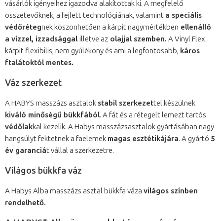
vásárlók igényeihez igazodva alakítottak ki. A megfelelő
összetevőknek, a fejlett technológiának, valamint
a speciális
védőréteg
nek köszönhetően a kárpit nagymértékben
ellenálló
a vízzel, izzadsággal
illetve az
olajjal szemben.
A Vinyl Flex
kárpit flexibilis, nem gyúlékony és ami a legfontosabb,
káros
ftalátoktól mentes.
Váz szerkezet
A HABYS masszázs asztalok
stabil szerkezet
tel készülnek
kiváló minőségű bükkfából
. A fát és a rétegelt lemezt tartós
védőlak
kal kezelik. A Habys masszázsasztalok gyártásában nagy
hangsúlyt fektetnek a faelemek
magas esztétikájára
. A gyártó
5
év garanciá
t vállal a szerkezetre.
Világos bükkfa váz
A Habys Alba masszázs asztal bükkfa váza
világos színben
rendelhető.