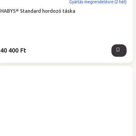
A
Gyártás megrendelésre (2 hét)
termék
HABYS® Standard hordozó táska
átlagos
értékelése
5-
ből
5,0
csillag.
40 400 Ft