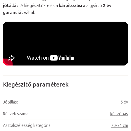
jótállás.
A kiegészítőkre és a
kárpitozásra
a gyártó
2 év
garanciát
vállal.
Kiegészítő paraméterek
Jótállás
:
5 év
Részek száma
:
két zónás
Asztalszélesség kategória
:
70-71 cm