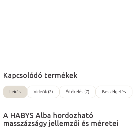
masszázs pad szerkezetét erős
acélhuzalok stabilizálják,
az
asztal
teherbírása
kimagaslóan magas
- 450 kg.
Részletes információ
Kérdés
Kapcsolódó termékek
Leírás
Videók (2)
Értékelés (7)
Beszélgetés
A HABYS Alba hordozható
masszázságy jellemzői és méretei