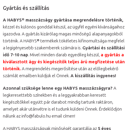
Gyártás és szállítás
A HABYS® masszázságy gyártása megrendelésre történik,
kézzel és különös gonddal készül, az ügyfél egyéni kívánságaihoz
igazodva. A gyártás kizárólag magas minőségű alapanyagokból
történik. A HABYS® termékek tökéletes kifinomultsága megfelel
a legigényesebb szakemberek számára is.
Gyártási és szállítási
idő 7-10 nap
. Mivel minden darab egyedileg készül,
a gyártás a
kiválasztott ágy és kiegészítők teljes árú megfizetése után
történik.
A megrendelés megerősítése után az előlegbekérő
számlát emailben küldjük el Önnek.
A kiszállítás ingyenes!
Azonnal szüksége lenne egy HABYS masszázságyra?
A
legkeresettebb színekben és a leggyakrabban keresett
kiegészítőkkel együtt pár darabot mindig tartunk raktáron,
amelyet akár utánvétre is el tudunk küldeni Önnek. Érdeklődjön
nálunk az info@fabulo.hu email címen!
A HABYS masszázságyak minőségét garantálja az
5 éves