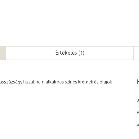
Értékelés (1)
masszázságy huzat nem alkalmas színes krémek és olajok
J
E