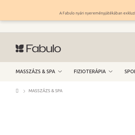
Ugrás
a
A Fabulo nyári nyereményjátékában exkluzí
fő
tartalomhoz
MASSZÁZS & SPA
FIZIOTERÁPIA
SPO
Kezdőlap
MASSZÁZS & SPA