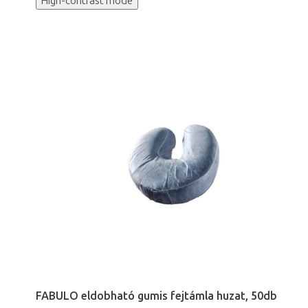
High-contrast mode
FABULO eldobható gumis fejtámla huzat, 50db