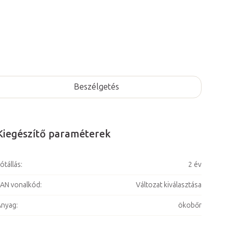
Beszélgetés
Kiegészítő paraméterek
ótállás
:
2 év
AN vonalkód
:
Változat kiválasztása
Anyag
:
ökobőr