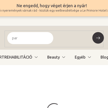
Ne engedd, hogy véget érjen a nyár!
v nyeremények várnak rád - köztük egy wellnesshétvége a Le Primore Hotel 
RTREHABILITÁCIÓ
Beauty
Egyéb
Blo
9 000 Ft
7 087 Ft ÁFA nélkül
Egységár:
Változat kiválasztás