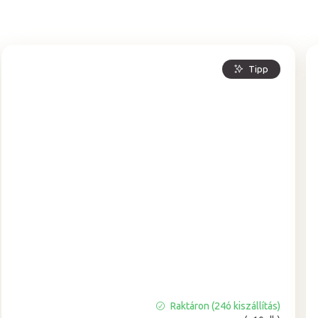
Tipp
Raktáron (24ó kiszállítás)
A