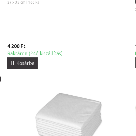
27 x 35 cm | 100 ks
4 200 Ft
Raktáron (24ó kiszállítás)
Kosárba