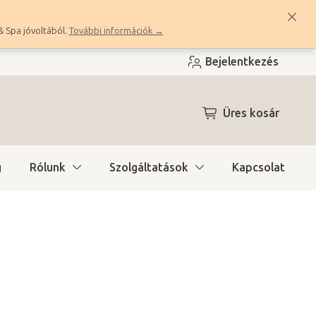
& Spa jóvoltából.
További információk →
Bejelentkezés
KOSÁR
Üres kosár
g
Rólunk
Szolgáltatások
Kapcsolat
a