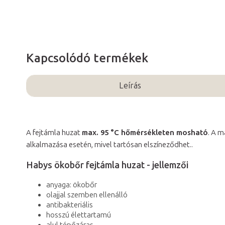
Kapcsolódó termékek
Leírás
A fejtámla huzat
max. 95 °C hőmérsékleten mosható
. A 
alkalmazása esetén, mivel tartósan elszíneződhet..
Habys ökobőr fejtámla huzat - jellemzői
anyaga: ökobőr
olajjal szemben ellenálló
antibakteriális
hosszú élettartamú
alul tépőzáras