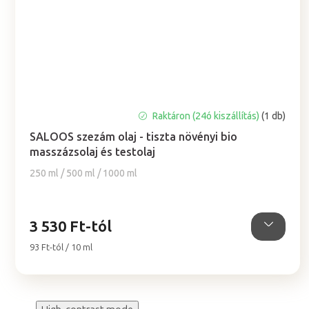
A
Raktáron (24ó kiszállítás)
(1 db)
termék
SALOOS szezám olaj - tiszta növényi bio
átlagos
masszázsolaj és testolaj
értékelése
5-
250 ml / 500 ml / 1000 ml
ből
5,0
csillag.
3 530 Ft-tól
Egységár:
93 Ft-tól / 10 ml