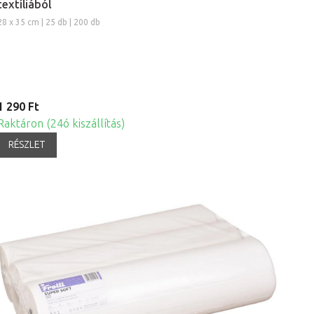
textíliából
28 x 35 cm | 25 db | 200 db
1 290 Ft
Raktáron (24ó kiszállítás)
RÉSZLET