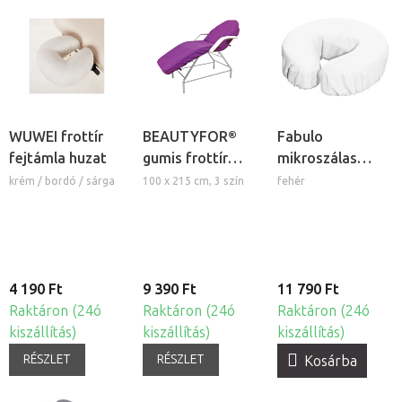
WUWEI frottír
BEAUTYFOR®
Fabulo
fejtámla huzat
gumis frottír
mikroszálas
kozmetikai
elasztikus
krém / bordó / sárga
100 x 215 cm, 3 szín
fehér
ágyhuzat
fejpárna huzat,
12db
4 190 Ft
9 390 Ft
11 790 Ft
Raktáron (24ó
Raktáron (24ó
Raktáron (24ó
kiszállítás)
kiszállítás)
kiszállítás)
RÉSZLET
RÉSZLET
Kosárba