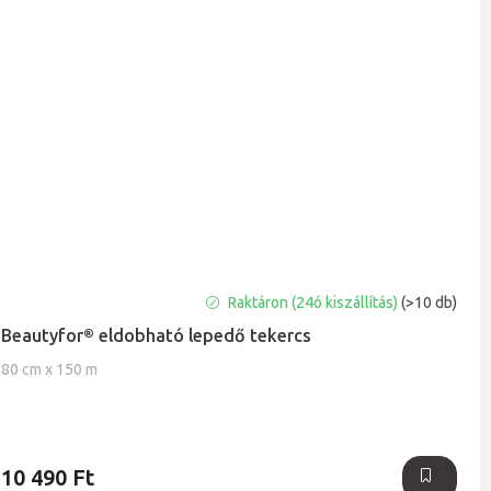
A
Raktáron (24ó kiszállítás)
(>10 db)
termék
Beautyfor® eldobható lepedő tekercs
átlagos
értékelése
80 cm x 150 m
5-
ből
5,0
csillag.
10 490 Ft