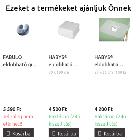
Ezeket a termékeket ajánljuk Önnek
FABULO
HABYS®
HABYS®
eldobható gumis
eldobható
eldobható
fejtámla huzat,
lepedők, 10db
arclyuk kendő
70 x 190 cm
27 x 35 cm | 100 ks
50db
5 590 Ft
4 500 Ft
4 200 Ft
Jelenleg nem
Raktáron (24ó
Raktáron (24ó
elérhető
kiszállítás)
kiszállítás)
Kosárba
Kosárba
Kosárba