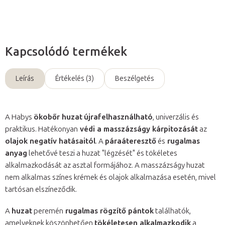
Kapcsolódó termékek
Leírás
Értékelés (3)
Beszélgetés
A Habys
ökobőr huzat
újrafelhasználható
, univerzális és
praktikus. Hatékonyan
védi a masszázságy kárpitozását
az
olajok negatív hatásaitól
. A
páraáteresztő
és
rugalmas
anyag
lehetővé teszi a huzat "légzését" és tökéletes
alkalmazkodását az asztal formájához. A masszázságy huzat
nem alkalmas színes krémek és olajok alkalmazása esetén, mivel
tartósan elszíneződik.
A
huzat
peremén
rugalmas rögzítő pántok
találhatók,
amelyeknek köszönhetően
tökéletesen alkalmazkodik
a