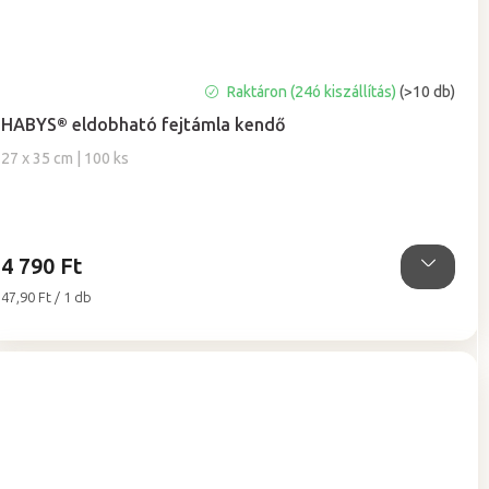
A
Raktáron (24ó kiszállítás)
(>10 db)
termék
HABYS® eldobható fejtámla kendő
átlagos
értékelése
27 x 35 cm | 100 ks
5-
ből
5,0
csillag.
4 790 Ft
Egységár:
47,90 Ft / 1 db