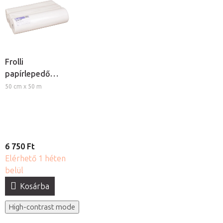
Frolli
papírlepedő
tekercs 50, 3db
50 cm x 50 m
6 750 Ft
Elérhető 1 héten
belül
Kosárba
High-contrast mode