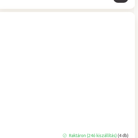
A
Raktáron (24ó kiszállítás)
(4 db)