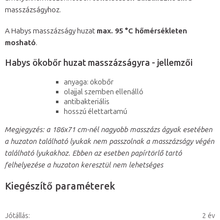
masszázságyhoz.
A Habys masszázságy huzat
max. 95 °C hőmérsékleten
mosható
.
Habys ökobőr huzat masszázságyra - jellemzői
anyaga: ökobőr
olajjal szemben ellenálló
antibakteriális
hosszú élettartamú
Megjegyzés: a 186x71 cm-nél nagyobb masszázs ágyak esetében
a huzaton található lyukak nem passzolnak a masszázságy végén
található lyukakhoz. Ebben az esetben papírtörlő tartó
felhelyezése a huzaton keresztül nem lehetséges
Kiegészítő paraméterek
Jótállás
:
2 év