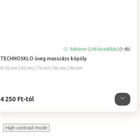
A
Raktáron (24ó kiszállítás)
(1 db)
termék
TECHNOSKLO üveg masszázs köpöly
átlagos
értékelése
Ø 50 mm / 60 mm / 70 mm / 80 mm / 90 mm
5-
ből
4,9
csillag.
4 250 Ft-tól
High-contrast mode