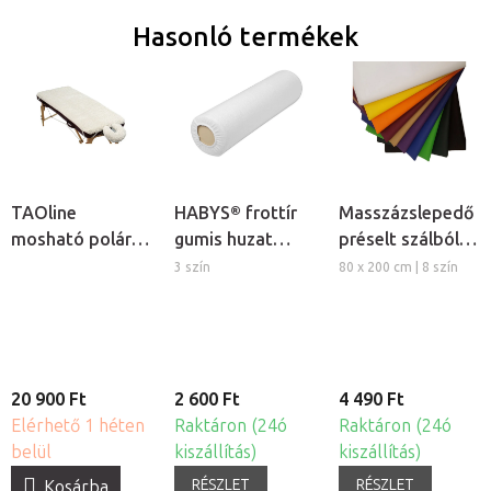
Hasonló termékek
TAOline
HABYS® frottír
Masszázslepedő
mosható polár
gumis huzat
préselt szálból,
takaró és
hengerpárnára
5db
3 szín
80 x 200 cm | 8 szín
fejtámla huzat
masszázságyra
20 900 Ft
2 600 Ft
4 490 Ft
Elérhető 1 héten
Raktáron (24ó
Raktáron (24ó
belül
kiszállítás)
kiszállítás)
RÉSZLET
RÉSZLET
Kosárba