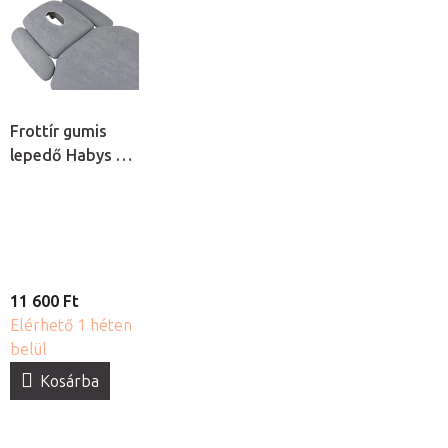
Frottír gumis
lepedő Habys 4
masszázságyra
11 600 Ft
Elérhető 1 héten
belül
Kosárba