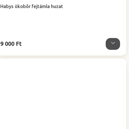
termék
Habys ökobõr fejtámla huzat
átlagos
értékelése
5-
ből
5,0
csillag.
9 000 Ft