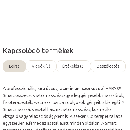
Részletes információ
Kérdés
Kapcsolódó termékek
Leírás
Videók (3)
Értékelés (2)
Beszélgetés
A professzionális,
kétrészes, alumínium szerkezet
ű HABYS®
Smart összecsukható masszázságy a legigényesebb masszőrök,
fizioterapeuták, wellness iparban dolgozók igényeit is kielégíti. A
Smart masszázs asztal használható masszázs, kozmetikai,
vizsgáló vagy relaxációs ágyként is. A széken ülő terapeuta lábai
egyszerűen elférnek az asztal alatt minden oldalon. A Smart