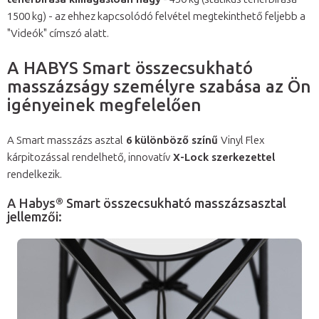
1500 kg) - az ehhez kapcsolódó felvétel megtekinthető feljebb a
"Videók" címszó alatt.
A HABYS Smart összecsukható
masszázságy személyre szabása az Ön
igényeinek megfelelően
A Smart masszázs asztal
6 különböző színű
Vinyl Flex
kárpitozással rendelhető, innovatív
X-Lock szerkezettel
rendelkezik.
A Habys® Smart összecsukható masszázsasztal
jellemzői: