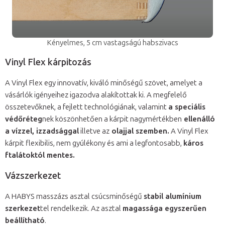
Kényelmes, 5 cm vastagságú habszivacs
Vinyl Flex kárpitozás
A Vinyl Flex egy innovatív, kiváló minőségű szövet, amelyet a
vásárlók igényeihez igazodva alakítottak ki. A megfelelő
összetevőknek, a fejlett technológiának, valamint
a speciális
védőréteg
nek köszönhetően a kárpit nagymértékben
ellenálló
a vízzel, izzadsággal
illetve az
olajjal szemben.
A Vinyl Flex
kárpit flexibilis, nem gyúlékony és ami a legfontosabb,
káros
ftalátoktól mentes.
Vázszerkezet
A HABYS masszázs asztal csúcsminőségű
stabil alumínium
szerkezet
tel rendelkezik. Az asztal
magassága egyszerűen
beállítható
.