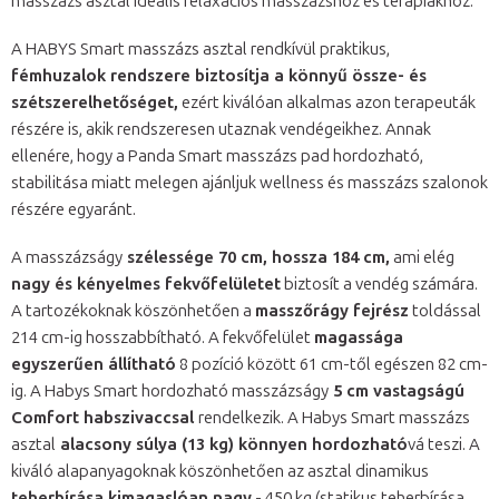
masszázs asztal ideális relaxációs masszázshoz és terápiákhoz.
A HABYS Smart masszázs asztal rendkívül praktikus,
fémhuzalok rend
szere biztosítja a könnyű össze- és
szétszerelhetőséget,
ezért kiválóan alkalmas azon terapeuták
részére is, akik rendszeresen utaznak vendégeikhez. Annak
ellenére, hogy a Panda Smart masszázs pad hordozható,
stabilitása miatt melegen ajánljuk wellness és masszázs szalonok
részére egyaránt.
A masszázságy
szélessége 70 cm, hossza 184 cm,
ami elég
nagy és kényelmes fekvőfelületet
biztosít a vendég számára.
A tartozékoknak köszönhetően a
masszőrágy fejrész
toldással
214 cm-ig hosszabbítható. A fekvőfelület
magassága
egyszerűen állítható
8 pozíció között 61 cm-től egészen 82 cm-
ig. A Habys Smart hordozható masszázságy
5 cm vastagságú
Comfort habszivaccsal
rendelkezik. A Habys Smart masszázs
asztal
alacsony súlya (13 kg) könnyen hordozható
vá teszi. A
kiváló alapanyagoknak köszönhetően az asztal dinamikus
teherbírása kimagaslóan nagy
- 450 kg (statikus teherbírása