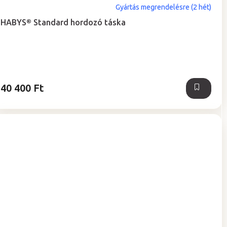
A
Gyártás megrendelésre (2 hét)
termék
HABYS® Standard hordozó táska
átlagos
értékelése
5-
ből
5,0
csillag.
40 400 Ft