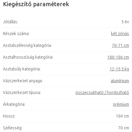
Kiegészítő paraméterek
Jótállás
:
5 év
Részek száma
:
két zónás
Asztalszélesség kategória
:
70-71 cm
Asztalhosszúság kategória
:
180-186 cm
Asztalsúly kategória
:
12-15,5 kg
Vázszerkezet anyaga
:
alumínium
Vázszerkezet típusa
:
összecsukható / hordozható
Árkategória
:
prémium
Hossz
:
184 cm
Szélesség
:
70 cm