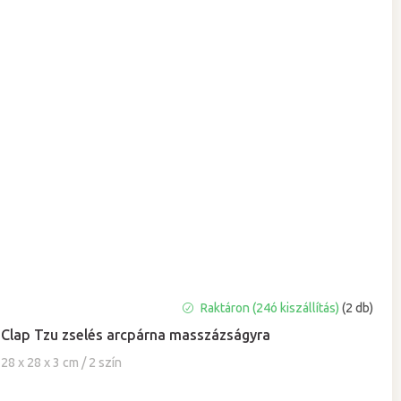
A
Raktáron (24ó kiszállítás)
(2 db)
termék
Clap Tzu zselés arcpárna masszázságyra
átlagos
értékelése
28 x 28 x 3 cm / 2 szín
5-
ből