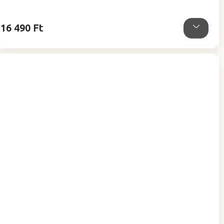
4,9
csillag.
16 490 Ft