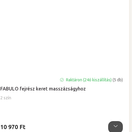
Raktáron (24ó kiszállítás)
(5 db)
FABULO fejrész keret masszázságyhoz
2 szín
10 970 Ft