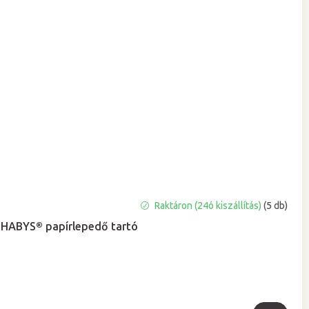
A
Raktáron (24ó kiszállítás)
(5 db)
termék
HABYS® papírlepedő tartó
átlagos
értékelése
5-
ből
5,0
csillag.