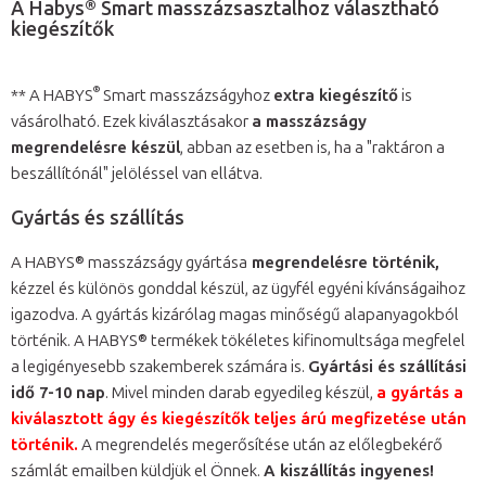
A Habys® Smart masszázsasztalhoz választható
kiegészítők
®
** A HABYS
Smart masszázságyhoz
extra kiegészítő
is
vásárolható. Ezek kiválasztásakor
a masszázságy
megrendelésre készül
, abban az esetben is, ha a "raktáron a
beszállítónál" jelöléssel van ellátva.
Gyártás és szállítás
A HABYS® masszázságy gyártása
megrendelésre történik,
kézzel és különös gonddal készül, az ügyfél egyéni kívánságaihoz
igazodva. A gyártás kizárólag magas minőségű alapanyagokból
történik. A HABYS® termékek tökéletes kifinomultsága megfelel
a legigényesebb szakemberek számára is.
Gyártási és szállítási
idő 7-10 nap
. Mivel minden darab egyedileg készül,
a gyártás a
kiválasztott ágy és kiegészítők teljes árú megfizetése után
történik.
A megrendelés megerősítése után az előlegbekérő
számlát emailben küldjük el Önnek.
A kiszállítás ingyenes!