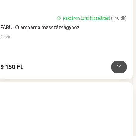
A
Raktáron (24ó kiszállítás)
(>10 db)
termék
FABULO arcpárna masszázságyhoz
átlagos
értékelése
2 szín
5-
ből
5,0
csillag.
9 150 Ft