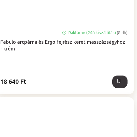
A
Raktáron (24ó kiszállítás)
(8 db)
termék
Fabulo arcpárna és Ergo fejrész keret masszázságyhoz
átlagos
- krém
értékelése
5-
ből
5,0
csillag.
18 640 Ft