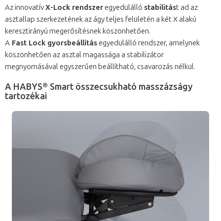
Az innovatív
X-Lock rendszer
egyedülálló
stabilitás
t ad az
asztallap szerkezetének az ágy teljes felületén a két X alakú
keresztirányú megerősítésnek köszönhetően.
A
Fast Lock gyorsbeállítás
egyedülálló rendszer, amelynek
köszönhetően az asztal magassága a stabilizátor
megnyomásával egyszerűen beállítható, csavarozás nélkül.
A HABYS® Smart összecsukható masszázságy
tartozékai