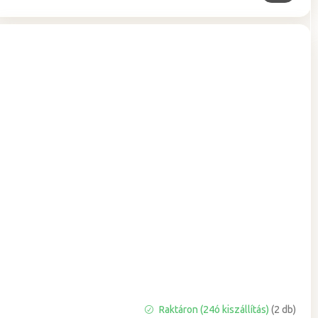
A
Raktáron (24ó kiszállítás)
(2 db)