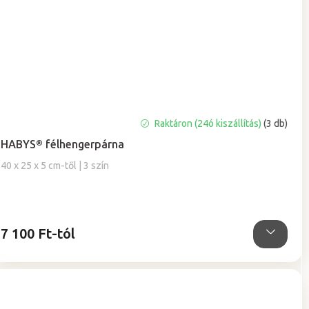
A
Raktáron (24ó kiszállítás)
(3 db)
termék
HABYS® félhengerpárna
átlagos
értékelése
40 x 25 x 5 cm-től | 3 szín
5-
ből
5,0
csillag.
7 100 Ft-tól