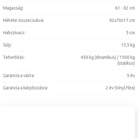
Magasság
:
61 - 82 cm
Mérete összecsukva
:
92x70x17 cm
Habszivacs
:
5 cm
Súly
:
13,5 kg
Teherbírás
:
450 kg (dinamikus) / 1500 kg
(statikus)
Garancia a vázra
:
5 év
Garancia a kárpitozásra
:
2 év (Vinyl Flex)