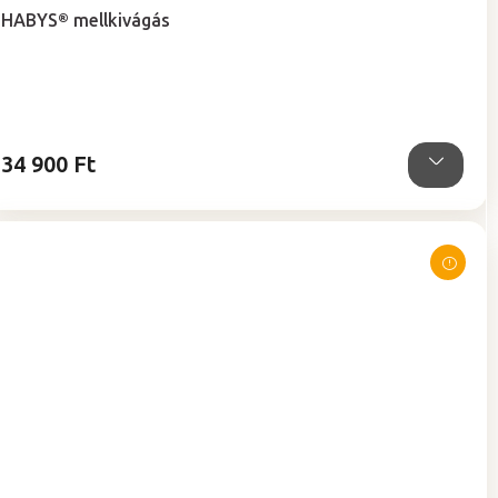
termék
HABYS® mellkivágás
átlagos
értékelése
5-
ből
5,0
csillag.
34 900 Ft