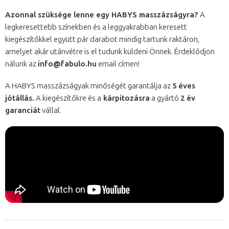
Azonnal szüksége lenne egy HABYS masszázságyra?
A
legkeresettebb színekben és a leggyakrabban keresett
kiegészítőkkel együtt pár darabot mindig tartunk raktáron,
amelyet akár utánvétre is el tudunk küldeni Önnek. Érdeklődjön
nálunk az
info@fabulo.hu
email címen!
A HABYS masszázságyak minőségét garantálja az
5 éves
jótállás.
A kiegészítőkre és a
kárpitozásra
a gyártó
2 év
garanciát
vállal.