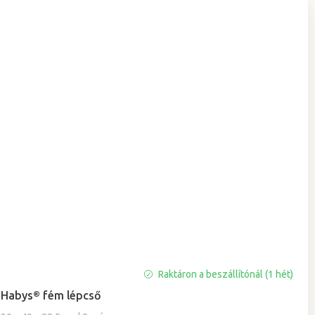
A
Raktáron a beszállítónál (1 hét)
termék
Habys® fém lépcső
átlagos