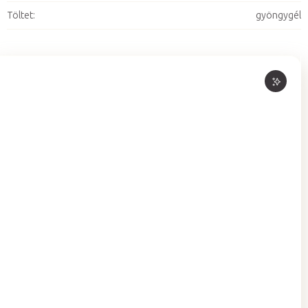
Töltet
:
gyöngygél