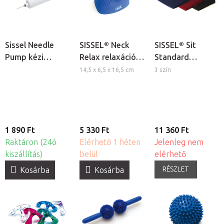
Sissel Needle
SISSEL® Neck
SISSEL® Sit
Pump kézi
Relax relaxációs
Standard
pumpa
nyakpárna
tartásjavító ülő
14,5 x 6,5 x 16,5 cm
3 szín
ékpárna
1 890 Ft
5 330 Ft
11 360 Ft
Raktáron (24ó
Elérhető 1 héten
Jelenleg nem
kiszállítás)
belül
elérhető
RÉSZLET
Kosárba
Kosárba