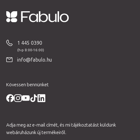
L
á
b
1 445 0390
l
é
info@fabulo.hu
c
Kövessen bennünket
Adja meg az e-mail címét, és mi tájékoztatást küldünk
webáruházunk új termékeiről.