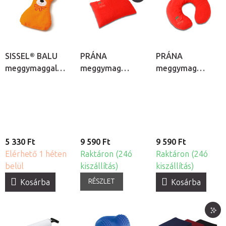
SISSEL® BALU
PRÁNA
PRÁNA
meggymaggal
meggymag
meggymag
töltött melegítő
melegítő párna
melegítő
párna
nyakpárna
5 330 Ft
9 590 Ft
9 590 Ft
Elérhető 1 héten
Raktáron (24ó
Raktáron (24ó
belül
kiszállítás)
kiszállítás)
RÉSZLET
Kosárba
Kosárba