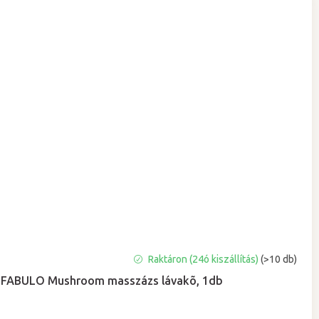
A
Raktáron (24ó kiszállítás)
(>10 db)
termék
FABULO Mushroom masszázs lávakõ, 1db
átlagos
értékelése
5-