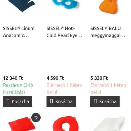
SISSEL® Linum
SISSEL® Hot-
SISSEL® BALU
Anatomic
Cold Pearl Eye
meggymaggal
nyakmelegítő
Mask hideg-
töltött melegítő
borogatás
meleg
párna
gyöngyborogatás
- szemmaszk
12 340 Ft
4 590 Ft
5 330 Ft
Raktáron (24ó
Elérhető 1 héten
Elérhető 1 héten
kiszállítás)
belül
belül
Kosárba
Kosárba
Kosárba