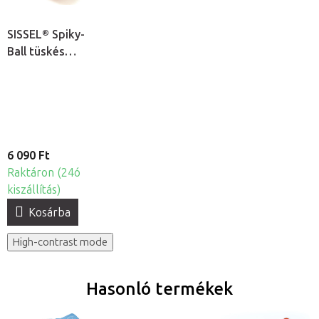
SISSEL® Spiky-
Ball tüskés
akupresszúrás
masszírozólabda
Ø 9cm, 2db
6 090 Ft
Raktáron (24ó
kiszállítás)
Kosárba
High-contrast mode
Hasonló termékek