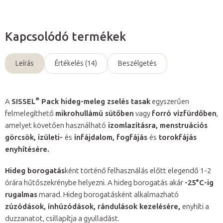
Kapcsolódó termékek
Leírás
Értékelés (14)
Beszélgetés
®
A
SISSEL
Pack hideg-meleg zselés tasak
egyszerűen
felmelegíthető
mikrohullámú sütőben
vagy
forró vízfürdőben
,
amelyet követően használható
izomlazításra, menstruációs
görcsök, ízületi-
és
ínfájdalom, fogfájás
és
torokfájás
enyhítésére.
Hideg borogatás
ként történő felhasználás előtt elegendő 1-2
órára hűtőszekrénybe helyezni. A hideg borogatás akár
-25°C-ig
rugalmas
marad. Hideg borogatásként alkalmazható
zúzódások, ínhúzódások, rándulások kezelésére,
enyhíti a
duzzanatot, csillapítja a gyulladást.