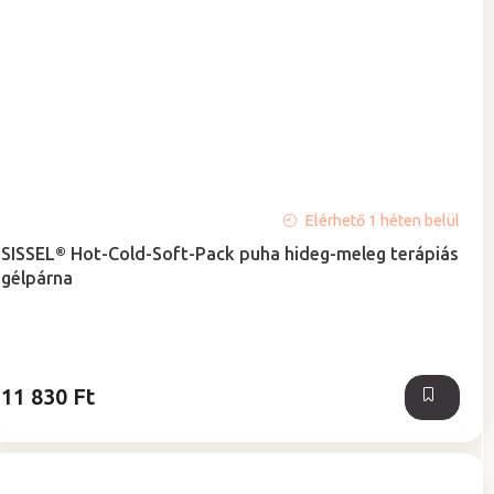
A
Elérhető 1 héten belül
termék
SISSEL® Hot-Cold-Soft-Pack puha hideg-meleg terápiás
átlagos
gélpárna
értékelése
5-
ből
5,0
csillag.
11 830 Ft