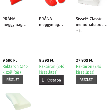
PRÁNA
PRÁNA
Sissel® Classic
meggymag
meggymag
memóriahabos
melegítő párna
melegítő
ortopéd párna
M | L
nyakpárna
9 590 Ft
9 590 Ft
27 900 Ft
Raktáron (24ó
Raktáron (24ó
Raktáron (24ó
kiszállítás)
kiszállítás)
kiszállítás)
RÉSZLET
RÉSZLET
Kosárba