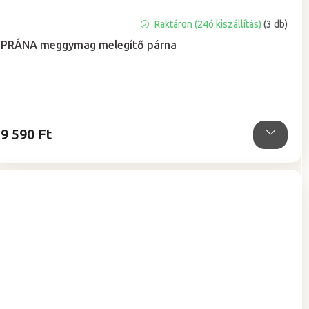
A
Raktáron (24ó kiszállítás)
(3 db)
termék
PRÁNA meggymag melegítő párna
átlagos
értékelése
5-
ből
5,0
csillag.
9 590 Ft