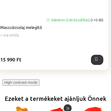
A
Raktáron (24ó kiszállítás)
(>10 db)
termék
Masszázsolaj melegítő
átlagos
értékelése
+ olaj tartály
5-
ből
5,0
csillag.
15 990 Ft
High-contrast mode
Ezeket a termékeket ajánljuk Önnek