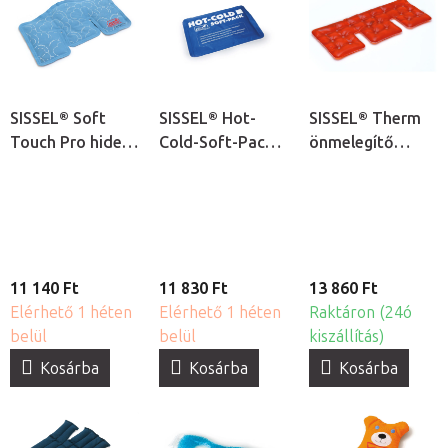
SISSEL® Soft
SISSEL® Hot-
SISSEL® Therm
Touch Pro hideg-
Cold-Soft-Pack
önmelegítő
meleg terápiás
puha hideg-
zselés tasak
párna
meleg terápiás
gélpárna
11 140 Ft
11 830 Ft
13 860 Ft
Elérhető 1 héten
Elérhető 1 héten
Raktáron (24ó
belül
belül
kiszállítás)
Kosárba
Kosárba
Kosárba