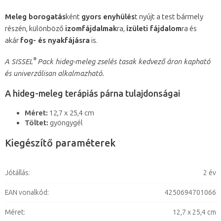
Meleg borogatás
ként
gyors enyhülés
t nyújt a test bármely
részén, különböző
izomfájdalmak
ra,
ízületi fájdalom
ra és
akár
fog- és nyakfájásra
is.
®
A SISSEL
Pack hideg-meleg zselés tasak kedvező áron kapható
és univerzálisan alkalmazható.
A hideg-meleg terápiás párna tulajdonságai
Méret:
12,7 x 25,4 cm
Töltet:
gyöngygél
Kiegészítő paraméterek
Jótállás
:
2 év
EAN vonalkód
:
4250694701066
Méret
:
12,7 x 25,4 cm