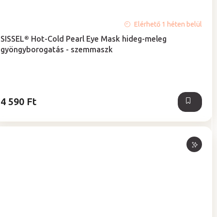
A
Elérhető 1 héten belül
termék
SISSEL® Hot-Cold Pearl Eye Mask hideg-meleg
átlagos
gyöngyborogatás - szemmaszk
értékelése
5-
ből
5,0
csillag.
4 590 Ft