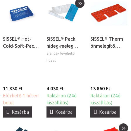
SISSEL® Hot-
SISSEL® Pack
SISSEL® Therm
Cold-Soft-Pack
hideg-meleg
önmelegítő
puha hideg-
zselés borogatás
zselés tasak
ajándék levehető
meleg terápiás
huzat
gélpárna
11 830 Ft
4 030 Ft
13 860 Ft
Elérhető 1 héten
Raktáron (24ó
Raktáron (24ó
belül
kiszállítás)
kiszállítás)
Kosárba
Kosárba
Kosárba