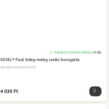
A
Raktáron (24ó kiszállítás)
(4 db)
termék
SISSEL® Pack hideg-meleg zselés borogatás
átlagos
értékelése
ajándék levehető huzat
5-
ből
5,0
csillag.
4 030 Ft