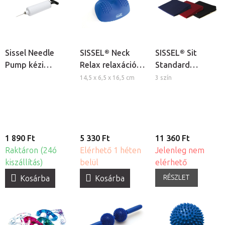
Sissel Needle
SISSEL® Neck
SISSEL® Sit
Pump kézi
Relax relaxációs
Standard
pumpa
nyakpárna
tartásjavító ülő
14,5 x 6,5 x 16,5 cm
3 szín
ékpárna
1 890 Ft
5 330 Ft
11 360 Ft
Raktáron (24ó
Elérhető 1 héten
Jelenleg nem
kiszállítás)
belül
elérhető
RÉSZLET
Kosárba
Kosárba