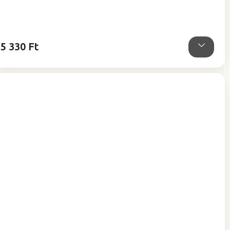
5-
ből
5,0
csillag.
5 330 Ft