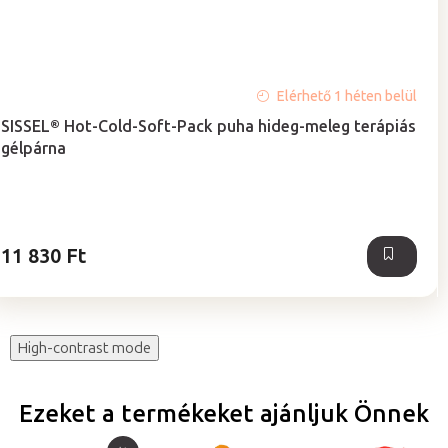
A
Elérhető 1 héten belül
termék
SISSEL® Hot-Cold-Soft-Pack puha hideg-meleg terápiás
átlagos
gélpárna
értékelése
5-
ből
5,0
csillag.
11 830 Ft
High-contrast mode
Ezeket a termékeket ajánljuk Önnek