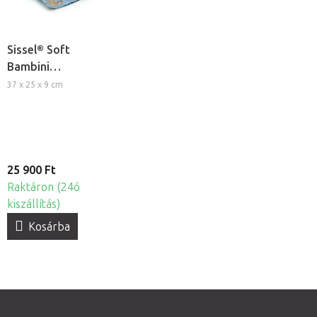
Sissel® Soft
Bambini
memóriahabos
37 x 25 x 9 cm
ortopéd párna
25 900 Ft
Raktáron (24ó
kiszállítás)
Kosárba