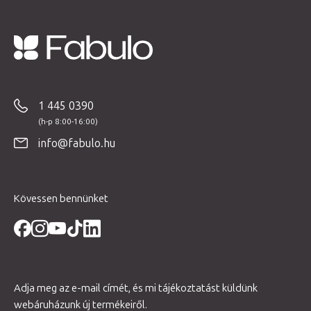
L
á
b
1 445 0390
l
é
info@fabulo.hu
c
Kövessen bennünket
Adja meg az e-mail címét, és mi tájékoztatást küldünk
webáruházunk új termékeiről.