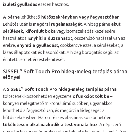
ízületi gyulladás
esetén hasznos.
A párna
lehűthető
hűtőszekrényben vagy fagyasztóban
.
Lehűtés után is
megőrzi rugalmasságát
. A hideg párna
akut
sérülések, kifordult boka
vagy izomszakadás kezelésére
használatos.
Enyhíti a duzzanatot,
összehúzó hatással van az
erekre,
enyhíti a gyulladást,
csökkentve ezzel a sérüléseket, a
lázas állapotokat és hasonlókat. A hideg borogatás segíti az
érintett terület érzéstelenítését.
®
SISSEL
Soft Touch Pro hideg-meleg terápiás párna
előnyei
®
A
SISSEL
Soft Touch Pro hideg-meleg terápiás párna
töltetének köszönhetően egyszerre
2 funkciót tölt be
–
könnyen melegíthető mikrohullámú sütőben, ugyanakkor
lehűthető a fagyasztóban, és megőrzi a hidegségét a
hűtőszekrényben. Háromrészes alakjának köszönhetően
tökéletesen alkalmazkodik a test vonalaihoz
. A népszerű
orvostechnikai segédeszköz olyan felülete kellemes tapintású és