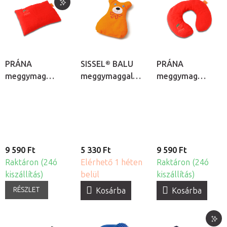
PRÁNA
SISSEL® BALU
PRÁNA
meggymag
meggymaggal
meggymag
melegítő párna
töltött melegítő
melegítő
párna
nyakpárna
9 590 Ft
5 330 Ft
9 590 Ft
Raktáron (24ó
Elérhető 1 héten
Raktáron (24ó
kiszállítás)
belül
kiszállítás)
RÉSZLET
Kosárba
Kosárba