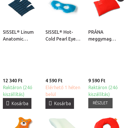
SISSEL® Linum
SISSEL® Hot-
PRÁNA
Anatomic
Cold Pearl Eye
meggymag
nyakmelegítő
Mask hideg-
melegítő párna
borogatás
meleg
gyöngyborogatás
- szemmaszk
12 340 Ft
4 590 Ft
9 590 Ft
Raktáron (24ó
Elérhető 1 héten
Raktáron (24ó
kiszállítás)
belül
kiszállítás)
RÉSZLET
Kosárba
Kosárba