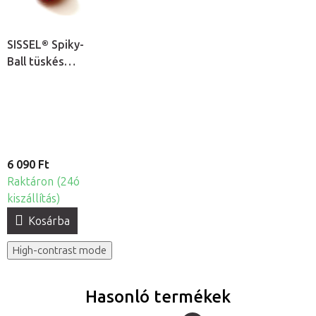
SISSEL® Spiky-
Ball tüskés
akupresszúrás
masszírozólabda
Ø 9cm, 2db
6 090 Ft
Raktáron (24ó
kiszállítás)
Kosárba
High-contrast mode
Hasonló termékek