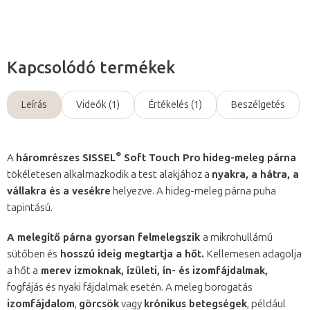
Kapcsolódó termékek
Leírás
Videók (1)
Értékelés (1)
Beszélgetés
®
A
háromrészes SISSEL
Soft Touch Pro
hideg-meleg párna
tökéletesen alkalmazkodik a test alakjához a
nyakra, a hátra, a
vállakra és a vesékre
helyezve. A hideg-meleg párna puha
tapintású.
A melegítő párna gyorsan felmelegszik
a mikrohullámú
sütőben és
hosszú ideig megtartja a hőt.
Kellemesen adagolja
a hőt a
merev izmoknak, ízületi, ín- és izomfájdalmak,
fogfájás és nyaki fájdalmak esetén. A meleg borogatás
izomfájdalom
,
görcsök
vagy
krónikus betegségek
, például