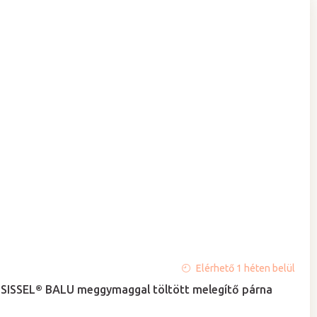
A
Elérhető 1 héten belül
termék
SISSEL® BALU meggymaggal töltött melegítő párna
átlagos
értékelése