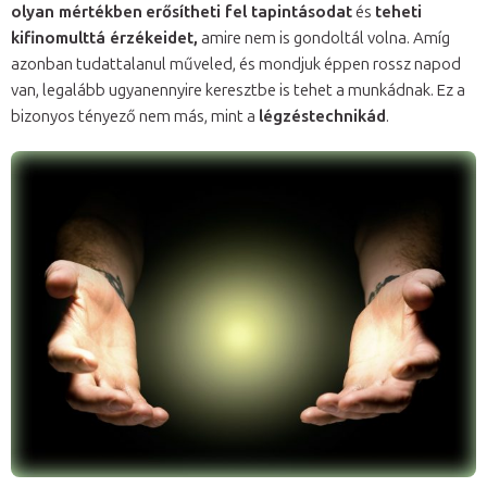
olyan mértékben
erősítheti fel tapintásodat
és
teheti
kifinomulttá érzékeidet,
amire nem is gondoltál volna. Amíg
azonban tudattalanul műveled, és mondjuk éppen rossz napod
van, legalább ugyanennyire keresztbe is tehet a munkádnak. Ez a
bizonyos tényező nem más, mint a
légzéstechnikád
.