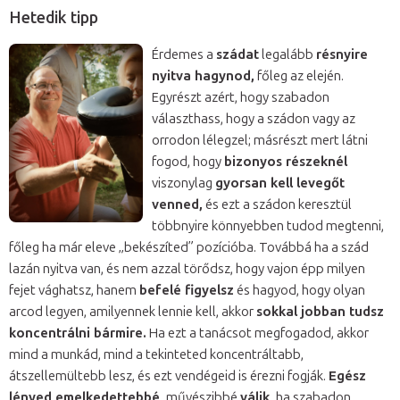
Hetedik tipp
Érdemes a
szádat
legalább
résnyire
nyitva hagynod,
főleg az elején.
Egyrészt azért, hogy szabadon
választhass, hogy a szádon vagy az
orrodon lélegzel; másrészt mert látni
fogod, hogy
bizonyos részeknél
viszonylag
gyorsan kell levegőt
venned,
és ezt a szádon keresztül
többnyire könnyebben tudod megtenni,
főleg ha már eleve „bekészíted” pozícióba. Továbbá ha a szád
lazán nyitva van, és nem azzal törődsz, hogy vajon épp milyen
fejet vághatsz, hanem
befelé figyelsz
és hagyod, hogy olyan
arcod legyen, amilyennek lennie kell, akkor
sokkal jobban tudsz
koncentrálni bármire.
Ha ezt a tanácsot megfogadod, akkor
mind a munkád, mind a tekinteted koncentráltabb,
átszellemültebb lesz, és ezt vendégeid is érezni fogják.
Egész
lényed emelkedettebbé,
művészibbé
válik,
ha szabadon