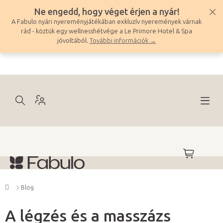
Ugrás
Ne engedd, hogy véget érjen a nyár!
a
A Fabulo nyári nyereményjátékában exkluzív nyeremények várnak
fő
rád - köztük egy wellnesshétvége a Le Primore Hotel & Spa
tartalomhoz
jóvoltából.
További információk →
KOSÁR
Kezdőlap
Blog
A légzés és a masszázs