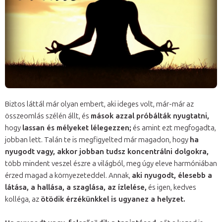
Biztos láttál már olyan embert, aki ideges volt, már-már az
összeomlás szélén állt, és
mások azzal próbálták nyugtatni,
hogy
lassan és mélyeket lélegezzen;
és amint ezt megfogadta,
jobban lett. Talán te is megfigyelted már magadon, hogy
ha
nyugodt vagy, akkor jobban tudsz koncentrálni dolgokra,
több mindent veszel észre a világból, meg úgy eleve harmóniában
érzed magad a környezeteddel. Annak,
aki nyugodt, élesebb a
látása, a hallása, a szaglása, az ízlelése,
és igen, kedves
kolléga, az
ötödik érzékünkkel is ugyanez a helyzet.