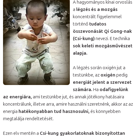
A hagyományos kínai orvoslás
a
légzés
és a
mozgás
koncentrált figyelemmel
történő
tudatos
összevonását Qi Gong-nak
(Csi-kung)
nevezi. E technika
sok keleti mozgásművészet
alapja.
A légzés során oxigén jut a
testünkbe, az
oxigén
pedig
energiát jelent a szervezet
számára.
Ha
odafigyelünk
az energiára,
ami testünkbe jut, és annak jótékony hatásaira
koncentrálunk, illetve arra, amire használni szeretnénk, akkor az az
energia
hatékonyabban tud hasznosulni,
és könnyebben
megtalálja rendeltetését.
Ezen elv mentén a
Csi-kung gyakorlatoknak bizonyítottan