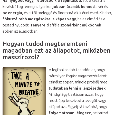
Ha nyugodt vagy, felerősödik a tapintásod,
sőt a kezed is
kevésbé fog remegni. Ilyenkor
jobban áramlik benned
a vér és
az energia,
és ettől meleggé és finommá válik érintésed. Kisebb,
fókuszáltabb mozgásokra is képes vagy,
ha az elméd és a
tested nyugodt.
Tenyereid
afféle
szonárként működnek
ebben az állapotban.
Hogyan tudod megteremteni
magadban ezt az állapotot, miközben
masszírozol?
A legfontosabb teendőd az, hogy
bármilyen fogást vagy mozdulatot
csinálsz éppen, mindig próbálj meg
tudatában lenni a légzésednek.
Mindig légy tisztában azzal, hogy
most épp beszívod a levegőt vagy
kifújod azt. Figyelj rá továbbá, hogy
folyamatosan lélegezz,
ne tartsd