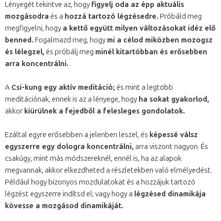
Lényegét tekintve az, hogy
figyelj oda az épp aktuális
mozgásodra
és a
hozzá tartozó légzésedre.
Próbáld meg
megfigyelni, hogy
a kettő együtt milyen változásokat idéz elő
benned.
Fogalmazd meg, hogy
mi a célod miközben mozogsz
és lélegzel,
és próbálj meg
minél kitartóbban és erősebben
arra koncentrálni.
A
Csi-kung egy aktív meditáció;
és mint a legtöbb
meditációnak, ennek is az a lényege, hogy
ha sokat gyakorlod,
akkor
kiürülnek a fejedből a felesleges gondolatok.
Ezáltal egyre erősebben a jelenben leszel, és
képessé válsz
egyszerre egy dologra koncentrálni,
arra viszont nagyon. És
csakúgy, mint más módszereknél, ennél is, ha az alapok
megvannak, akkor elkezdheted a részletekben való elmélyedést.
Például hogy bizonyos mozdulatokat és a hozzájuk tartozó
légzést egyszerre indítsd el; vagy hogy a
légzésed dinamikája
kövesse a mozgásod dinamikáját.