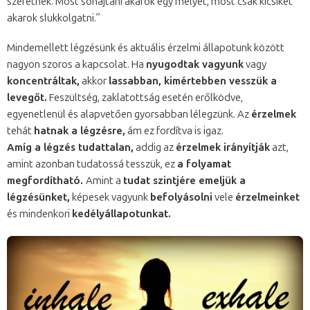
szeretnék. Most sóhajtani akarok egy mélyet, most csak kicsiket
akarok slukkolgatni.”
Mindemellett légzésünk és aktuális érzelmi állapotunk között
nagyon szoros a kapcsolat. Ha
nyugodtak vagyunk
vagy
koncentráltak,
akkor
lassabban, kimértebben vesszük a
levegőt.
Feszültség, zaklatottság esetén erőlködve,
egyenetlenül és alapvetően gyorsabban lélegzünk. Az
érzelmek
tehát
hatnak a légzésre,
ám ez fordítva is igaz.
Amíg a légzés tudattalan,
addig az
érzelmek irányítják
azt,
amint azonban tudatossá tesszük, ez
a folyamat
megfordítható.
Amint a
tudat szintjére emeljük a
légzésünket,
képesek vagyunk
befolyásolni
vele
érzelmeinket
és mindenkori
kedélyállapotunkat.