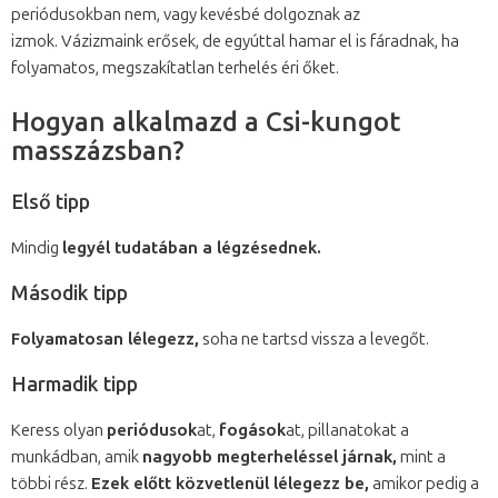
periódusokban nem, vagy kevésbé dolgoznak az
izmok. Vázizmaink erősek, de egyúttal hamar el is fáradnak, ha
folyamatos, megszakítatlan terhelés éri őket.
Hogyan alkalmazd a Csi-kungot
masszázsban?
Első tipp
Mindig
legyél tudatában a légzésednek.
Második tipp
Folyamatosan lélegezz,
soha ne tartsd vissza a levegőt.
Harmadik tipp
Keress olyan
periódusok
at,
fogások
at, pillanatokat a
munkádban, amik
nagyobb megterheléssel járnak,
mint a
többi rész.
Ezek előtt közvetlenül lélegezz be,
amikor pedig a