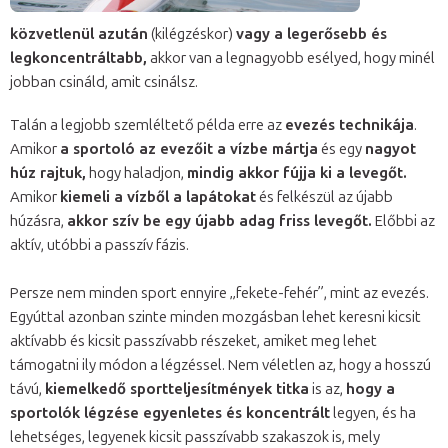
közvetlenül azután
(kilégzéskor)
vagy a legerősebb és
legkoncentráltabb,
akkor van a legnagyobb esélyed, hogy minél
jobban csináld, amit csinálsz.
Talán a legjobb szemléltető példa erre az
evezés technikája
.
Amikor
a sportoló az evezőit a vízbe mártja
és egy
nagyot
húz rajtuk,
hogy haladjon,
mindig akkor fújja ki a levegőt.
Amikor
kiemeli a vízből a lapátokat
és felkészül az újabb
húzásra,
akkor szív be egy újabb adag friss levegőt.
Előbbi az
aktív, utóbbi a passzív fázis.
Persze nem minden sport ennyire „fekete-fehér”, mint az evezés.
Egyúttal azonban szinte minden mozgásban lehet keresni kicsit
aktívabb és kicsit passzívabb részeket, amiket meg lehet
támogatni ily módon a légzéssel. Nem véletlen az, hogy a hosszú
távú,
kiemelkedő sportteljesítmények titka
is az,
hogy a
sportolók légzése egyenletes és koncentrált
legyen, és ha
lehetséges, legyenek kicsit passzívabb szakaszok is, mely