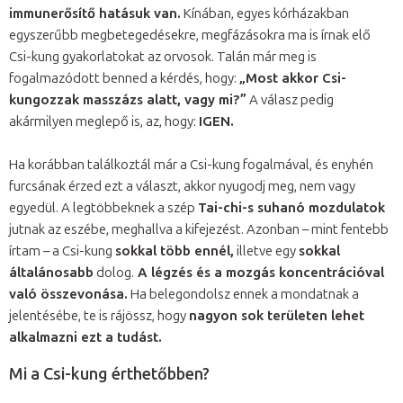
immunerősítő hatásuk van.
Kínában, egyes kórházakban
egyszerűbb megbetegedésekre, megfázásokra ma is írnak elő
Csi-kung gyakorlatokat az orvosok. Talán már meg is
fogalmazódott benned a kérdés, hogy:
„Most akkor Csi-
kungozzak masszázs alatt, vagy mi?”
A válasz pedig
akármilyen meglepő is, az, hogy:
IGEN.
Ha korábban találkoztál már a Csi-kung fogalmával, és enyhén
furcsának érzed ezt a választ, akkor nyugodj meg, nem vagy
egyedül. A legtöbbeknek a szép
Tai-chi-s suhanó mozdulatok
jutnak az eszébe, meghallva a kifejezést. Azonban – mint fentebb
írtam – a Csi-kung
sokkal több ennél,
illetve egy
sokkal
általánosabb
dolog.
A légzés és a mozgás koncentrációval
való összevonása.
Ha belegondolsz ennek a mondatnak a
jelentésébe, te is rájössz, hogy
nagyon sok területen lehet
alkalmazni ezt a tudást.
Mi a Csi-kung érthetőbben?