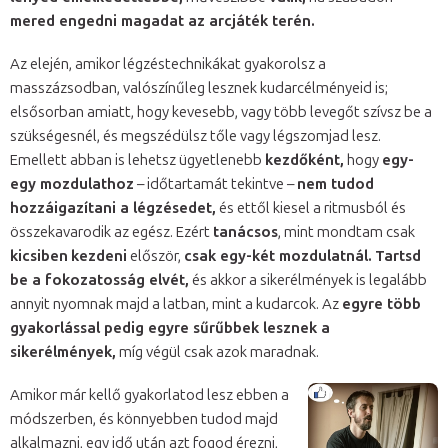
mered engedni magadat az arcjáték terén.
Az elején, amikor légzéstechnikákat gyakorolsz a
masszázsodban, valószínűleg lesznek kudarcélményeid is;
elsősorban amiatt, hogy kevesebb, vagy több levegőt szívsz be a
szükségesnél, és megszédülsz tőle vagy légszomjad lesz.
Emellett abban is lehetsz ügyetlenebb
kezdőként,
hogy
egy-
egy mozdulathoz
– időtartamát tekintve –
nem tudod
hozzáigazítani a légzésedet,
és ettől kiesel a ritmusból és
összekavarodik az egész. Ezért
tanácsos
, mint mondtam csak
kicsiben
kezdeni
először,
csak egy-két mozdulatnál.
Tartsd
be a fokozatosság elvét,
és akkor a sikerélmények is legalább
annyit nyomnak majd a latban, mint a kudarcok. Az
egyre több
gyakorlással pedig egyre sűrűbbek lesznek a
sikerélmények,
míg végül csak azok maradnak.
Amikor már kellő gyakorlatod lesz ebben a
módszerben, és könnyebben tudod majd
alkalmazni, egy idő után azt fogod érezni,