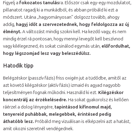
Figyelj a
fokozatos tanulás
ra. Először csak egy-egy mozdulatot,
pillanatot ragadj ki a munkádból, és abban próbáld ki ezt a
módszert. Utána „hagyományosan” dolgozz tovább, ahogy
addig,
hagyj időt a szervezetednek, hogy feldolgozza az új
élményt.
A változást mindig szokni kell. Ha kezdő vagy, és nem
mindig érzel rá pontosan, hogy mennyi levegőt kell beszívnod
vagy kilélegezned, és sokat csinálod egymás után,
előfordulhat,
hogy légszomjad lesz vagy beleszédülsz.
Hatodik tipp
Belégzéskor (passzív fázis) friss oxigén jut a tüdődbe, amitől az
azt követő kilégzéskor (aktív fázis) izmaid és agyad nagyobb
teljesítményen fognak működni. Használd ki ezt.
Kilégzéskor
koncentrálj az érzékelésedre.
Ha sokat gyakorolsz és kellően
ráérzel a dolog lényegére,
tapintásod kifinomul majd,
tenyereid puhábbak, melegebbek, érintésed pedig
áthatóbb lesz.
Próbáld meg vizuálisan is elképzelni azt a hatást,
amit okozni szeretnél vendégednek.