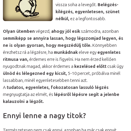
vissza soha a levegőt.
Belégzés-
kilégzés, egyenletesen, szünet
nélkül,
ez a legfontosabb.
Olyan ütemben
végezd,
ahogy jól esik
számodra, azonban
semmiképp se annyira lassan, hogy légszomjad legyen, és
ne is olyan gyorsan, hogy megszédülj tőle.
Könnyebben
érezhetsz rá a légzésre, ha
munkádnak
eleve egy
egyenletes
ritmusa van,
érdemes erre is figyelni. Ha nem érzed kellően
nyugodtnak magad, akkor érdemes a
kezelésed előtt
csak úgy
ülnöd és lélegezned egy kicsit,
5-10 percet, próbálva minél
lassabban, minél egyenletesebben tenni azt.
A
tudatos, egyenletes, fokozatosan lassuló légzés
megnyugtatja az elmét, és
lépésről lépésre segít a jelenbe
kalauzolni a légzőt.
Ennyi lenne a nagy titok?
Természetesen nem csak ennyi, azonban ha már csak ennyit