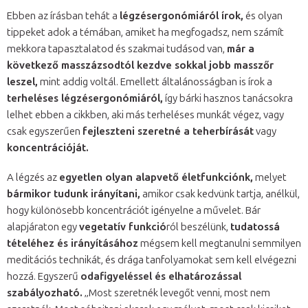
Ebben az írásban tehát a
légzésergonómiáról írok,
és olyan
tippeket adok a témában, amiket ha megfogadsz, nem számít
mekkora tapasztalatod és szakmai tudásod van,
már a
következő masszázsodtól kezdve sokkal jobb masszőr
leszel,
mint addig voltál. Emellett általánosságban is írok a
terheléses légzésergonómiáról,
így bárki hasznos tanácsokra
lelhet ebben a cikkben, aki más terheléses munkát végez, vagy
csak egyszerűen
fejleszteni szeretné a teherbírását
vagy
koncentrációját.
A légzés az
egyetlen olyan alapvető életfunkciónk,
melyet
bármikor tudunk irányítani,
amikor csak kedvünk tartja, anélkül,
hogy különösebb koncentrációt igényelne a művelet. Bár
alapjáraton egy
vegetatív funkció
ról beszélünk,
tudatossá
tételéhez és irányításához
mégsem kell megtanulni semmilyen
meditációs technikát, és drága tanfolyamokat sem kell elvégezni
hozzá. Egyszerű
odafigyeléssel és elhatározással
szabályozható.
„Most szeretnék levegőt venni, most nem