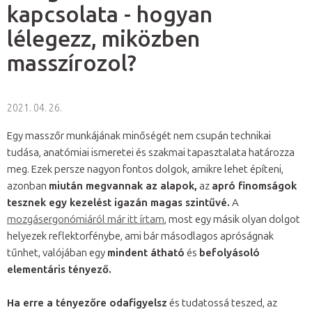
kapcsolata - hogyan
lélegezz, miközben
masszírozol?
2021. 04. 26.
Egy masszőr munkájának minőségét nem csupán technikai
tudása, anatómiai ismeretei és szakmai tapasztalata határozza
meg. Ezek persze nagyon fontos dolgok, amikre lehet építeni,
azonban
miután megvannak az alapok,
az
apró finomságok
tesznek egy kezelést igazán magas szintűvé.
A
mozgásergonómiáról már itt írtam
, most egy másik olyan dolgot
helyezek reflektorfénybe, ami bár másodlagos apróságnak
tűnhet, valójában egy
mindent átható
és
befolyásoló
elementáris tényező.
Ha erre a tényezőre odafigyelsz
és tudatossá teszed, az