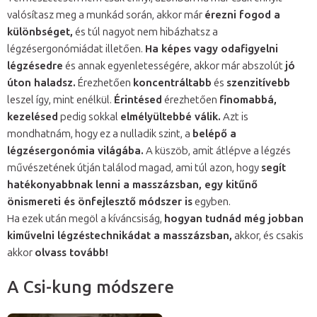
valósítasz meg a munkád során, akkor már
érezni fogod a
különbséget,
és túl nagyot nem hibázhatsz a
légzésergonómiádat illetően.
Ha képes vagy odafigyelni
légzésedre
és annak egyenletességére, akkor már abszolút
jó
úton haladsz.
Érezhetően
koncentráltabb
és
szenzitívebb
leszel így, mint enélkül.
Érintésed
érezhetően
finomabbá,
kezelésed
pedig sokkal
elmélyültebbé válik.
Azt is
mondhatnám, hogy ez a nulladik szint, a
belépő a
légzésergonómia világába.
A küszöb, amit átlépve a légzés
művészetének útján találod magad, ami túl azon, hogy
segít
hatékonyabbnak lenni a masszázsban, egy kitűnő
önismereti és önfejlesztő módszer is
egyben.
Ha ezek után megöl a kíváncsiság,
hogyan tudnád még jobban
kiművelni légzéstechnikádat a masszázsban,
akkor, és csakis
akkor
olvass tovább!
A Csi-kung módszere