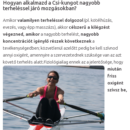
Hogyan alkalmazd a Csi-kungot nagyobb
terheléssel járó mozgásokban?
Amikor
valamilyen terheléssel dolgozol
(pl. kötélhúzás,
evezés, vagy épp masszázs), akkor
célszerű a kilégzést
végezned, amikor
a nagyobb terhelést,
nagyobb
koncentrációt igénylő részek következnek
a
tevékenységedben; közvetlenül azelőtt pedig be kell szívnod
annyi oxigént, amennyire a szervezetednek szüksége van az azt
követő terhelés alatt.
Fiziológiailag ennek az a jelentősége, hogy
miután
friss
oxigént
szívsz be,