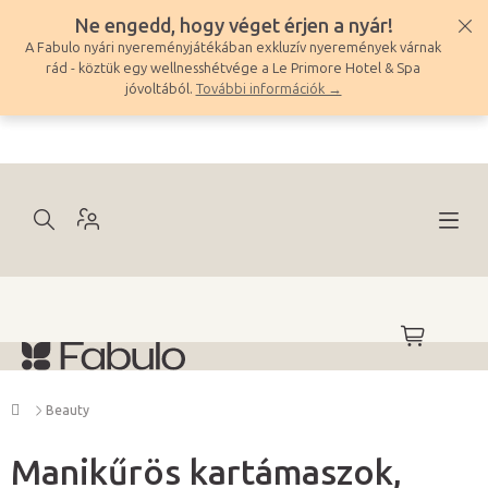
Ugrás
Ne engedd, hogy véget érjen a nyár!
a
A Fabulo nyári nyereményjátékában exkluzív nyeremények várnak
fő
rád - köztük egy wellnesshétvége a Le Primore Hotel & Spa
tartalomhoz
jóvoltából.
További információk →
KOSÁR
Kezdőlap
Beauty
Manikűrös kartámaszok,