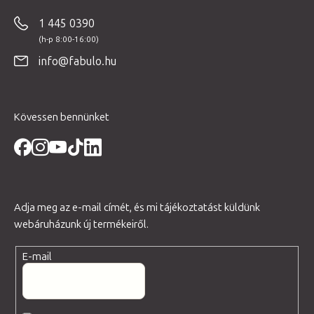
b
1 445 0390
l
é
info@fabulo.hu
c
Kövessen bennünket
Adja meg az e-mail címét, és mi tájékoztatást küldünk
webáruházunk új termékeiről.
E-mail