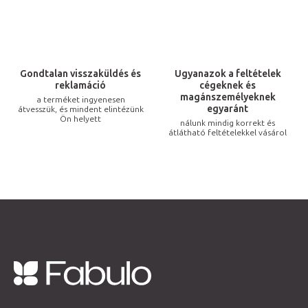
n
y
í
t
Gondtalan visszaküldés és
Ugyanazok a feltételek
á
reklamáció
cégeknek és
s
magánszemélyeknek
a terméket ingyenesen
egyaránt
átvesszük, és mindent elintézünk
e
Ön helyett
nálunk mindig korrekt és
l
átlátható feltételekkel vásárol
e
m
e
i
L
á