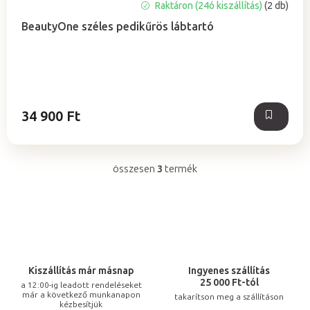
Raktáron (24ó kiszállítás)
(2 db)
BeautyOne széles pedikűrös lábtartó
34 900 Ft
összesen
3
termék
L
i
s
t
a
i
Kiszállítás már másnap
Ingyenes szállítás
r
25 000 Ft-tól
a 12:00-ig leadott rendeléseket
már a következő munkanapon
takarítson meg a szállításon
á
kézbesítjük