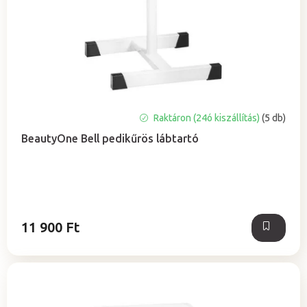
j
d
a
e
z
é
s
e
A
Raktáron (24ó kiszállítás)
(5 db)
termék
BeautyOne Bell pedikűrös lábtartó
átlagos
értékelése
5-
ből
5,0
csillag.
11 900 Ft