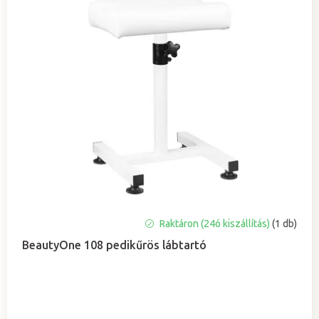
A
Raktáron (24ó kiszállítás)
(1 db)
termék
BeautyOne 108 pedikűrös lábtartó
átlagos
értékelése
5-
ből
4,3