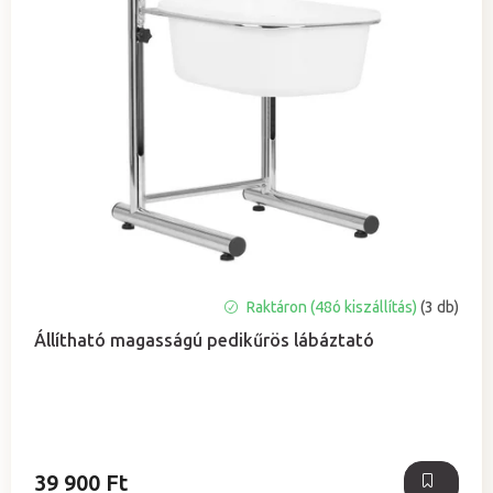
A
Raktáron (48ó kiszállítás)
(3 db)
termék
Állítható magasságú pedikűrös lábáztató
átlagos
értékelése
5-
ből
5,0
csillag.
39 900 Ft