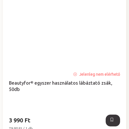
Jelenleg nem elérhető
Beautyfor® egyszer használatos lábáztató zsák,
50db
3 990 Ft
Egységár:
79,80 Ft / 1 db