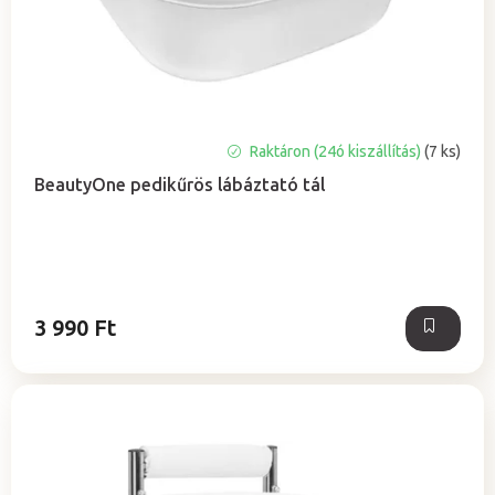
a
e
z
é
s
e
Raktáron (24ó kiszállítás)
(7 ks)
BeautyOne pedikűrös lábáztató tál
3 990 Ft