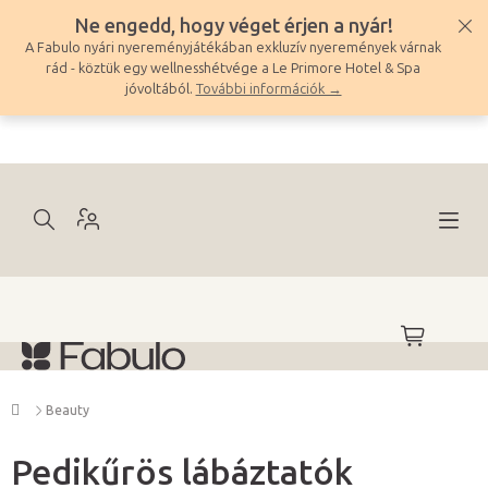
Ugrás
Ne engedd, hogy véget érjen a nyár!
a
A Fabulo nyári nyereményjátékában exkluzív nyeremények várnak
fő
rád - köztük egy wellnesshétvége a Le Primore Hotel & Spa
tartalomhoz
jóvoltából.
További információk →
KOSÁR
Kezdőlap
Beauty
Pedikűrös lábáztatók