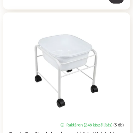
A
Raktáron (24ó kiszállítás)
(5 db)
termék