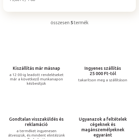
összesen
5
termék
L
i
s
t
a
i
Kiszállítás már másnap
Ingyenes szállítás
r
25 000 Ft-tól
a 12:00-ig leadott rendeléseket
már a következő munkanapon
takarítson meg a szállításon
á
kézbesítjük
n
y
í
t
Gondtalan visszaküldés és
Ugyanazok a feltételek
á
reklamáció
cégeknek és
s
magánszemélyeknek
a terméket ingyenesen
egyaránt
átvesszük, és mindent elintézünk
e