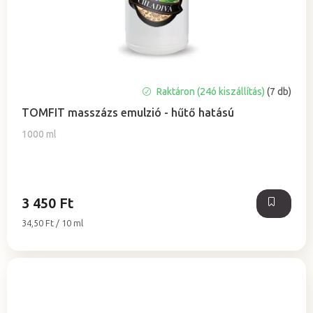
A
Raktáron (24ó kiszállítás)
(7 db)
termék
TOMFIT masszázs emulzió - hűtő hatású
átlagos
értékelése
1000 ml
5-
ből
0,0
csillag.
3 450 Ft
Egységár:
34,50 Ft / 10 ml