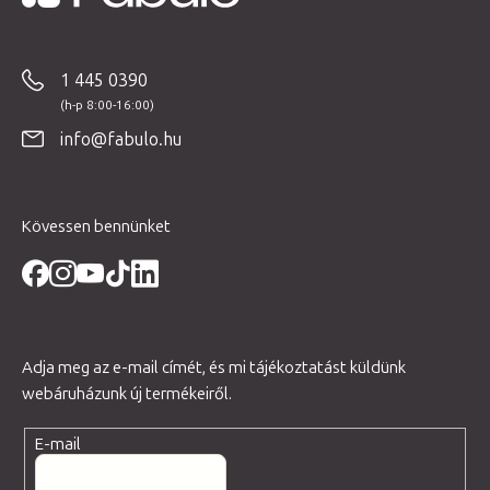
L
á
b
1 445 0390
l
é
info@fabulo.hu
c
Kövessen bennünket
Adja meg az e-mail címét, és mi tájékoztatást küldünk
webáruházunk új termékeiről.
E-mail