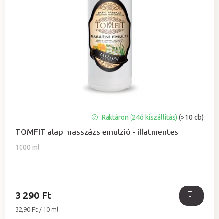
r
e
n
d
e
z
é
s
e
A
Raktáron (24ó kiszállítás)
(>10 db)
termék
TOMFIT alap masszázs emulzió - illatmentes
átlagos
értékelése
1000 ml
5-
ből
5,0
csillag.
3 290 Ft
Egységár:
32,90 Ft / 10 ml