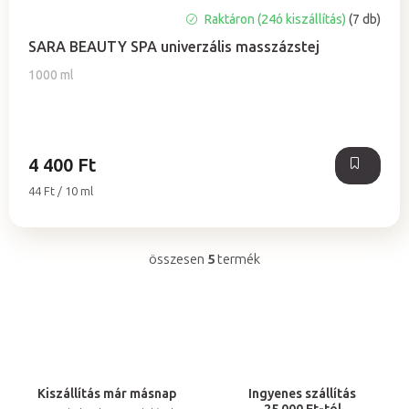
A
Raktáron (24ó kiszállítás)
(7 db)
termék
SARA BEAUTY SPA univerzális masszázstej
átlagos
értékelése
1000 ml
5-
ből
5,0
csillag.
4 400 Ft
Egységár:
44 Ft / 10 ml
összesen
5
termék
L
i
s
t
a
i
Kiszállítás már másnap
Ingyenes szállítás