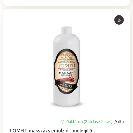
A
Raktáron (24ó kiszállítás)
(9 db)
termék
TOMFIT masszázs emulzió - melegítő