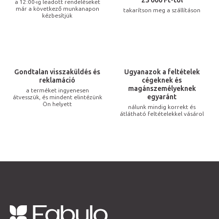
r
25 000 Ft-tól
a 12:00-ig leadott rendeléseket
már a következő munkanapon
takarítson meg a szállításon
á
kézbesítjük
n
y
í
t
Gondtalan visszaküldés és
Ugyanazok a feltételek
á
reklamáció
cégeknek és
s
magánszemélyeknek
a terméket ingyenesen
egyaránt
átvesszük, és mindent elintézünk
e
Ön helyett
nálunk mindig korrekt és
l
átlátható feltételekkel vásárol
e
m
e
i