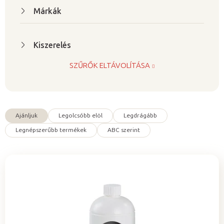
l
Márkák
i
s
t
Kiszerelés
á
SZŰRŐK ELTÁVOLÍTÁSA
j
a
Ajánljuk
Legolcsóbb elöl
Legdrágább
T
Legnépszerűbb termékek
ABC szerint
e
r
m
é
k
e
k