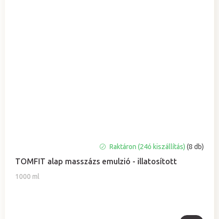
A
Raktáron (24ó kiszállítás)
(8 db)
termék
TOMFIT alap masszázs emulzió - illatosított
átlagos
értékelése
1000 ml
5-
ből
5,0
csillag.