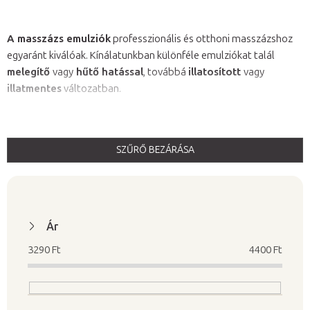
A masszázs emulziók
professzionális és otthoni masszázshoz
egyaránt kiválóak. Kínálatunkban különféle emulziókat talál
melegítő
vagy
hűtő hatással
, továbbá
illatosított
vagy
illatmentes
változatban.
SZŰRŐ BEZÁRÁSA
T
e
r
m
Ár
é
3290
Ft
4400
Ft
k
e
k