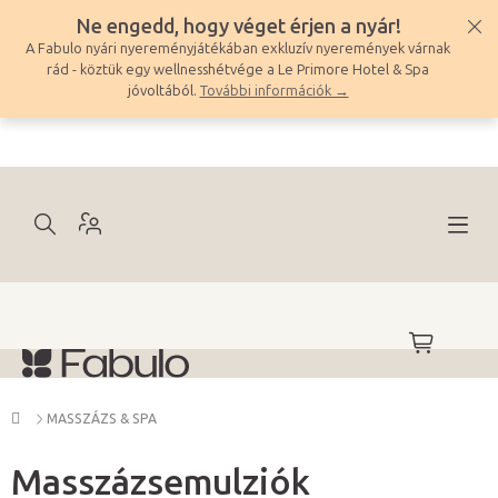
Ugrás
Ne engedd, hogy véget érjen a nyár!
a
A Fabulo nyári nyereményjátékában exkluzív nyeremények várnak
fő
rád - köztük egy wellnesshétvége a Le Primore Hotel & Spa
tartalomhoz
jóvoltából.
További információk →
KOSÁR
Kezdőlap
MASSZÁZS & SPA
Masszázsemulziók