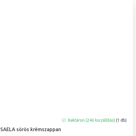
A
Raktáron (24ó kiszállítás)
(1 db)
termék
SAELA sörös krémszappan
átlagos