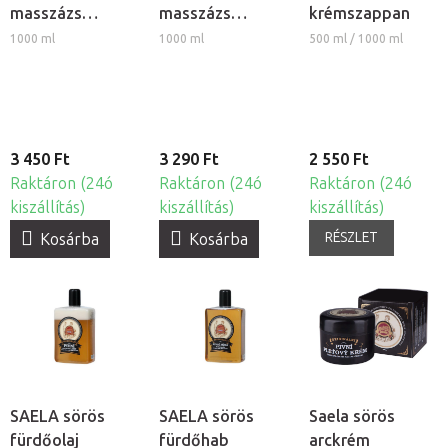
masszázs
masszázs
krémszappan
emulzió - hűtő
emulzió -
1000 ml
1000 ml
500 ml / 1000 ml
hatású
illatmentes
3 450 Ft
3 290 Ft
2 550 Ft
Raktáron (24ó
Raktáron (24ó
Raktáron (24ó
kiszállítás)
kiszállítás)
kiszállítás)
RÉSZLET
Kosárba
Kosárba
SAELA sörös
SAELA sörös
Saela sörös
fürdőolaj
fürdőhab
arckrém