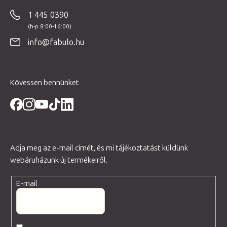
b
1 445 0390
l
é
info@fabulo.hu
c
Kövessen bennünket
Adja meg az e-mail címét, és mi tájékoztatást küldünk
webáruházunk új termékeiről.
E-mail