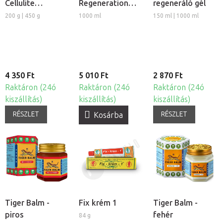
Cellulite
Regeneration
regeneráló gél
masszázsviasz
izomlazító
200 g | 450 g
1000 ml
150 ml | 1000 ml
regeneráló
masszázs krém
4 350 Ft
5 010 Ft
2 870 Ft
Raktáron (24ó
Raktáron (24ó
Raktáron (24ó
kiszállítás)
kiszállítás)
kiszállítás)
RÉSZLET
RÉSZLET
Kosárba
Tiger Balm -
Fix krém 1
Tiger Balm -
piros
fehér
84 g