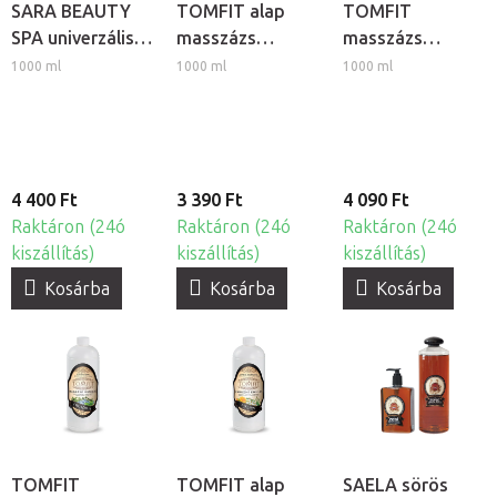
SARA BEAUTY
TOMFIT alap
TOMFIT
SPA univerzális
masszázs
masszázs
masszázstej
emulzió -
emulzió -
1000 ml
1000 ml
1000 ml
illatosított
melegítő
4 400 Ft
3 390 Ft
4 090 Ft
Raktáron (24ó
Raktáron (24ó
Raktáron (24ó
kiszállítás)
kiszállítás)
kiszállítás)
Kosárba
Kosárba
Kosárba
TOMFIT
TOMFIT alap
SAELA sörös