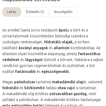
Leírás
Értékelés (1)
Beszélgetés
Az eredeti Saela sörös testápoló
ápol
ja a bőrt és a
sörtartalomnak köszönhetően biztosítja számára a
szükséges nedvességet.
Hidratáló olajak,
a sörben
található
ásványi anyagok
és
allantoin
kombinációoja. Az
allantoin olyan kozmetikai alapanyag, amely
fantasztikus
védelmet
és
lágyságot
biztosít a bőrnek. Hatására a sejtek
rendkívül gyorsan regenerálódnak és osztódnak, a bőr
ezáltal
fiatalosabb
és
egészségesebb.
Magas
palmitolsav
tartalmú
makadámdió olaj
at, valamint
hidratáló
és
bőrkisimító
hatású
shea vaj
at is tartalmaz.
A
makadámdió olaj értékes
zsírsavakban gazdag
, mint
például a palmitolsav. A makadámdió értékes hatóanyagai
erős antioxidáns hatás
t fejtenek ki a bőrre.
Az