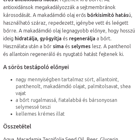
antioxidánsok megakadályozzák a sejtmembránok
károsodását
. A makadámdió olaj erős
bőrkisimító hatás
ú,
használható száraz, repedezett, igénybe vett és leégett
bőrre. A makadámdió olaj
legnagyobb előnye, hogy hosszú
ideig
hidratálja, gyógyítja
és
regenerálja
a bőrt
.
Használata után a bőr
sima
és
selymes
lesz. A panthenol
és allantoin regeneráló és nyugtató hatást fejtenek ki.
A sörös testápoló előnyei
nagy mennyiségben tartalmaz sört, allantoint,
panthenolt, makadámdió olajat, palmitolsavat, shea
vajat
a bőrt rugalmassá, fiatalabbá és bársonyosan
selymessé teszi
kellemes krémes illat
Összetétel
Aqua, Macadamia Ternifolia Seed Oil, Beer, Glycerin,