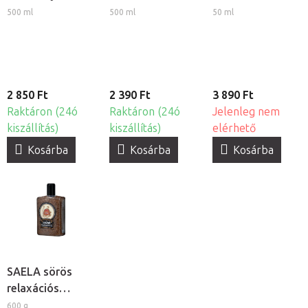
500 ml
500 ml
50 ml
2 850 Ft
2 390 Ft
3 890 Ft
Raktáron (24ó
Raktáron (24ó
Jelenleg nem
kiszállítás)
kiszállítás)
elérhető
Kosárba
Kosárba
Kosárba
SAELA sörös
relaxációs
fürdősó
600 g