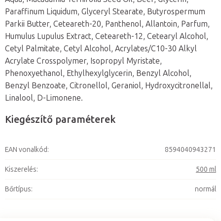
Paraffinum Liquidum, Glyceryl Stearate, Butyrospermum
Parkii Butter, Ceteareth-20, Panthenol, Allantoin, Parfum,
Humulus Lupulus Extract, Ceteareth-12, Cetearyl Alcohol,
Cetyl Palmitate, Cetyl Alcohol, Acrylates/C10-30 Alkyl
Acrylate Crosspolymer, Isopropyl Myristate,
Phenoxyethanol, Ethylhexylglycerin, Benzyl Alcohol,
Benzyl Benzoate, Citronellol, Geraniol, Hydroxycitronellal,
Linalool, D-Limonene.
Kiegészítő paraméterek
EAN vonalkód
:
8594040943271
Kiszerelés
:
500 ml
Bőrtípus
:
normál