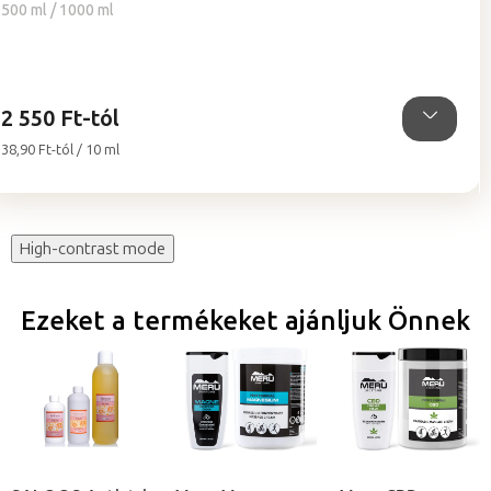
értékelése
500 ml / 1000 ml
5-
ből
4,8
csillag.
2 550 Ft-tól
Egységár:
38,90 Ft-tól / 10 ml
High-contrast mode
Ezeket a termékeket ajánljuk Önnek