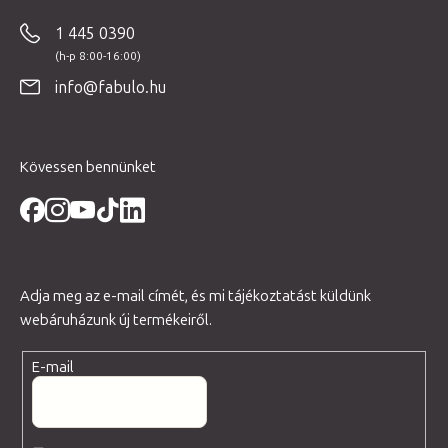
b
1 445 0390
l
é
info@fabulo.hu
c
Kövessen bennünket
Adja meg az e-mail címét, és mi tájékoztatást küldünk
webáruházunk új termékeiről.
E-mail