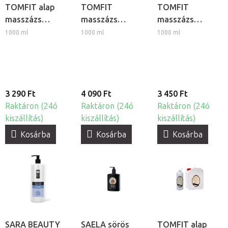
TOMFIT alap
TOMFIT
TOMFIT
masszázs
masszázs
masszázs
emulzió -
emulzió -
emulzió - hűtő
1000 ml
1000 ml
1000 ml
illatmentes
melegítő
hatású
3 290 Ft
4 090 Ft
3 450 Ft
Raktáron (24ó
Raktáron (24ó
Raktáron (24ó
kiszállítás)
kiszállítás)
kiszállítás)
Kosárba
Kosárba
Kosárba
SARA BEAUTY
SAELA sörös
TOMFIT alap