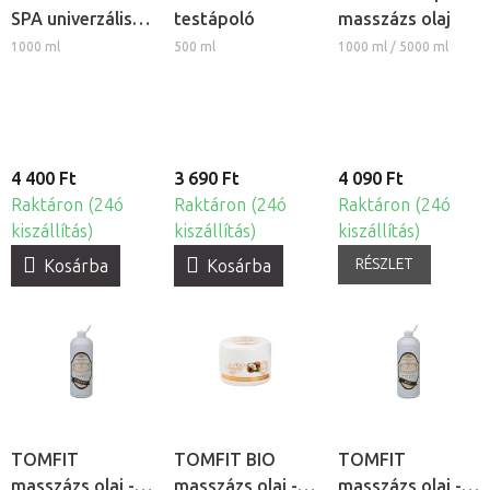
SPA univerzális
testápoló
masszázs olaj
masszázstej
1000 ml
500 ml
1000 ml / 5000 ml
4 400 Ft
3 690 Ft
4 090 Ft
Raktáron (24ó
Raktáron (24ó
Raktáron (24ó
kiszállítás)
kiszállítás)
kiszállítás)
RÉSZLET
Kosárba
Kosárba
TOMFIT
TOMFIT BIO
TOMFIT
masszázs olaj -
masszázs olaj -
masszázs olaj -