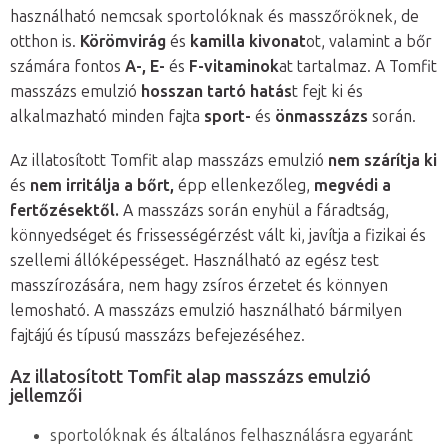
használható nemcsak sportolóknak és masszőröknek, de
otthon is.
Körömvirág
és
kamilla kivonat
ot, valamint a bőr
számára fontos
A-, E-
és
F-vitaminok
at tartalmaz. A Tomfit
masszázs emulzió
hosszan tartó hatás
t fejt ki és
alkalmazható minden fajta
sport-
és
önmasszázs
során.
Az illatosított Tomfit alap masszázs emulzió
nem szárítja ki
és
nem irritálja a bőrt,
épp ellenkezőleg,
megvédi a
fertőzésektől.
A masszázs során enyhül a fáradtság,
könnyedséget és frissességérzést vált ki, javítja a fizikai és
szellemi állóképességet. Használható az egész test
masszírozására, nem hagy zsíros érzetet és könnyen
lemosható. A masszázs emulzió használható bármilyen
fajtájú és típusú masszázs befejezéséhez.
Az illatosított Tomfit alap masszázs emulzió
jellemzői
sportolóknak és általános felhasználásra egyaránt