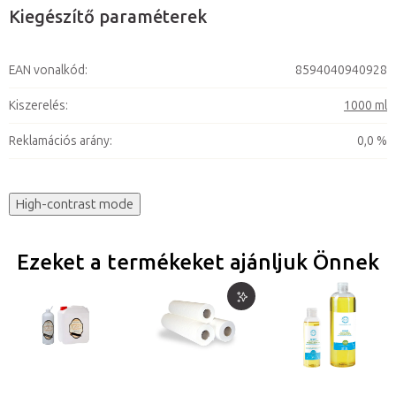
Kiegészítő paraméterek
EAN vonalkód
:
8594040940928
Kiszerelés
:
1000 ml
Reklamációs arány
:
0,0 %
High-contrast mode
Ezeket a termékeket ajánljuk Önnek