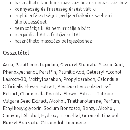
használható kondíciós masszázshoz és önmasszázshoz
könnyedség és frissesség érzést vált ki
enyhíti a fáradtságot, javítja a fizikai és szellemi
állóképességet
nem szárítja ki és nem irritálja a bőrt
megvédi a bőrt a fertőzésektől
használható masszázs befejezéséhez
Összetétel
Aqua, Paraffinum Liquidum, Glyceryl Stearate, Stearic Acid,
Phenoxyethanol, Paraffin, Palmitic Acid, Cetearyl Alcohol,
Laureth-30, Methylparaben, Propylparaben, Calendula
Officinalis Flower Extract, Plantago Lanceolata Leaf
Extract, Chamomilla Recutita Flower Extract, Triticum
Vulgare Seed Extract, Alcohol, Triethanolamine, Parfum,
Ethylhexylglycerin, Sodium Benzoate, Benzyl Alcohol,
Cinnamyl Alcohol, Hydroxycitronellal, Geraniol, Linalool,
Benzyl Benzoate, Citronellol, Limonene