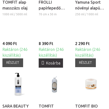
TOMFIT alap
FROLLI
Yamuna Sport
masszázs olaj
papírlepedő
növényi alapú
tekercs 70, 3db
masszázsolaj -
1000 ml / 5000 ml
70 cm x 50 m
250 ml / 1000 ml
borsmenta és
rozmaring
4 090 Ft
8 390 Ft
2 290 Ft
Raktáron (24ó
Raktáron (24ó
Raktáron (24ó
kiszállítás)
kiszállítás)
kiszállítás)
RÉSZLET
RÉSZLET
Kosárba
SARA BEAUTY
TOMFIT
TOMFIT BIO