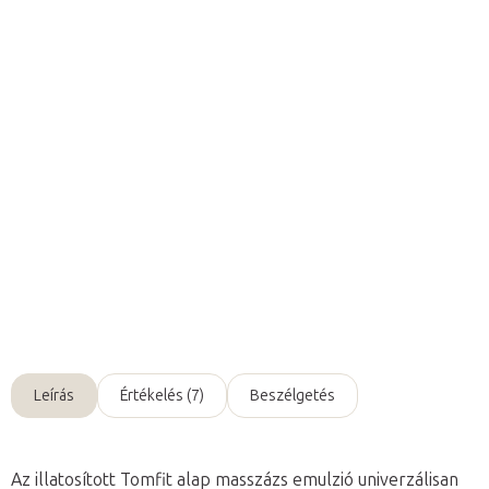
Várható kézbesítés:
2026. 08. 10.
Hozzáadás a kosárhoz
Az illatosított Tomfit alap masszázs emulzió
univerzális
an
alkalmazható bármilyen fajta
sport-
és
kondíciós
masszázshoz.
Részletes információ
Kérdés
Leírás
Értékelés (7)
Beszélgetés
Az illatosított Tomfit alap masszázs emulzió univerzálisan