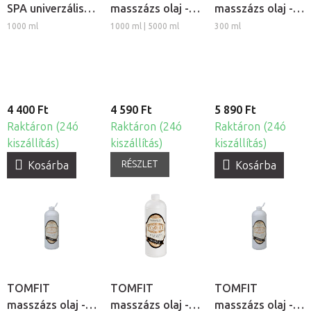
SPA univerzális
masszázs olaj -
masszázs olaj -
masszázstej
Narancs
kókusz
1000 ml
1000 ml | 5000 ml
300 ml
4 400 Ft
4 590 Ft
5 890 Ft
Raktáron (24ó
Raktáron (24ó
Raktáron (24ó
kiszállítás)
kiszállítás)
kiszállítás)
RÉSZLET
Kosárba
Kosárba
TOMFIT
TOMFIT
TOMFIT
masszázs olaj -
masszázs olaj -
masszázs olaj -