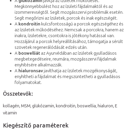
A
glükózamin
javítja az ízületek működését.
Megkönnyebbülést hoz az ízületi fájdalmaktól és az
izommerevségtől. Segít mozgásszervi problémák esetén.
Segít megőrizni az ízületek, porcok és inak egészségét.
A
kondroitin
kulcsfontosságú a porcok egészségéhez és
az ízületek működéséhez. Nemcsak a porcokra, hanem az
inakra, ízületekre, csontokra is jótékony hatással van.
Hozzájárul a porcok helyreállításához, támogatja a sérült
szövetek regenerálódását edzés után.
A
boswelliát
az Ayurvédában az ízületek gyulladásos
megbetegedéseire, reumára, mozgásszervi fájdalmak
enyhítésére alkalmazzák.
A
hialuronsav
javíthatja az ízületek mozgékonyságát,
enyhítheti a fájdalmat és megszüntetheti a gyulladásos
folyamatokat.
Összetevők:
kollagén, MSM, glükózamin, kondroitin, boswellia, hialuron, E
vitamin
Kiegészítő paraméterek