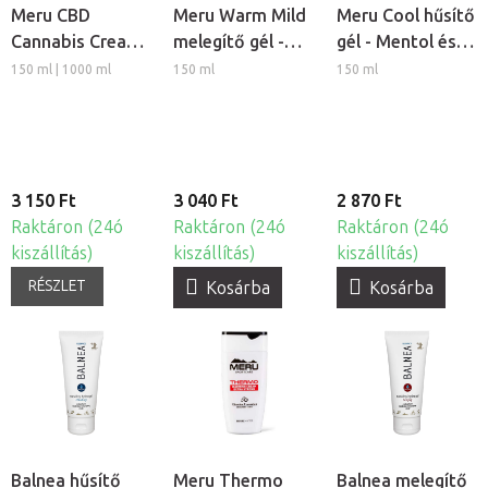
Meru CBD
Meru Warm Mild
Meru Cool hűsítő
Cannabis Cream
melegítő gél -
gél - Mentol és
regeneráló
Gyömbér és
Eukaliptusz
150 ml | 1000 ml
150 ml
150 ml
masszázs krém
Szegfűszeg
3 150 Ft
3 040 Ft
2 870 Ft
Raktáron (24ó
Raktáron (24ó
Raktáron (24ó
kiszállítás)
kiszállítás)
kiszállítás)
RÉSZLET
Kosárba
Kosárba
Balnea hűsítő
Meru Thermo
Balnea melegítő