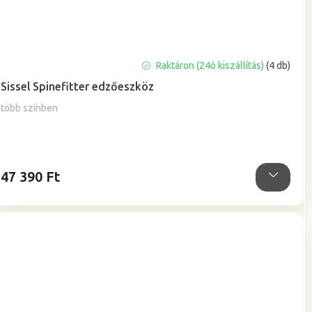
A
Raktáron (24ó kiszállítás)
(4 db)
termék
Sissel Spinefitter edzőeszköz
átlagos
értékelése
több színben
5-
ből
5,0
csillag.
47 390 Ft