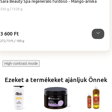
Sara Beauty Spa regeneráló fürdősó - Mangó-árnika
átlagos
értékelése
330 g / 1320 g
5-
ből
5,0
csillag.
3 600 Ft
Egységár:
272,73 Ft / 100 g
High-contrast mode
Ezeket a termékeket ajánljuk Önnek