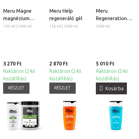
Meru Magne
Meru Help
Meru
magnézium
regeneráló gél
Regeneration
masszázs krém
izomlazító
150 ml | 1000 ml
150 ml | 1000 ml
1000 ml
regeneráló
masszázs krém
3 270 Ft
2 870 Ft
5 010 Ft
Raktáron (24ó
Raktáron (24ó
Raktáron (24ó
kiszállítás)
kiszállítás)
kiszállítás)
RÉSZLET
RÉSZLET
Kosárba