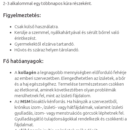
2-3 alkalommal egy többnapos kúra részeként.
Figyelmeztetés:
Csak külső használatra.
Kerülje a szemmel, nyálkahártyával és sérült bőrrel való
érintkezést.
Gyermekektől elzárva tartandó.
Hűvös és száraz helyen tárolandó.
Fő hatóanyagok:
A
kollagén
a legnagyobb mennyiségben előforduló fehérje
az emberi szervezetben. Elengedhetetlen az ízületek, a bőr
és a haj egészségéhez. Termelése természetesen csökken
az életkorral, aminek következtében olyan problémák
merülhetnek fel, mint az ízületi fájdalom.
Az
MSM
bioaktív kénforrás. Ha hiányzik a szervezetből,
krónikus izom-, ízületi- vagy hátfájdalmak, valamint ízületi
gyulladás, izom- vagy menstruációs görcsök léphetnek fel.
Gyulladásgátló tulajdonságokkal rendelkezik és csökkenti a
fájdalmat.