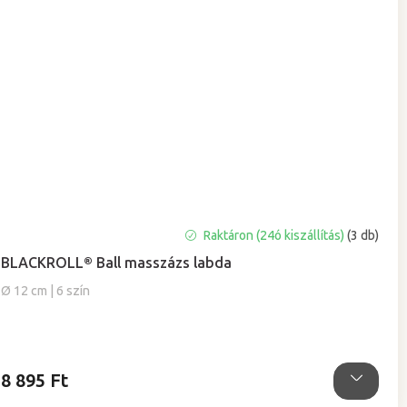
A
Raktáron (24ó kiszállítás)
(3 db)
termék
BLACKROLL® Ball masszázs labda
átlagos
értékelése
Ø 12 cm | 6 szín
5-
ből
5,0
csillag.
8 895 Ft