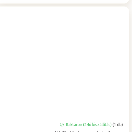
A
Raktáron (24ó kiszállítás)
(1 db)
termék