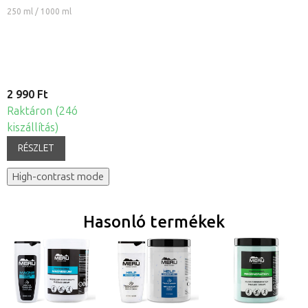
természetes
250 ml / 1000 ml
növényi
masszázs olaj -
Passió gyümölcs
2 990 Ft
Raktáron (24ó
kiszállítás)
RÉSZLET
High-contrast mode
Hasonló termékek