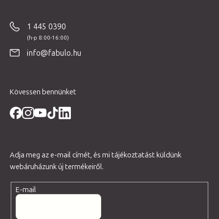
á
b
1 445 0390
l
é
info@fabulo.hu
c
Kövessen bennünket
Adja meg az e-mail címét, és mi tájékoztatást küldünk
webáruházunk új termékeiről.
E-mail