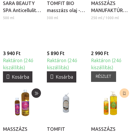
SARA BEAUTY
TOMFIT BIO
MASSZÁZS
SPA Anticellulite
masszázs olaj -
MANUFAKTÚRA
gél
kókusz
természetes
500 ml
300 ml
250 ml / 1000 ml
növényi
masszázs olaj -
Szilva-Gyömbér
3 940 Ft
5 890 Ft
2 990 Ft
Raktáron (24ó
Raktáron (24ó
Raktáron (24ó
kiszállítás)
kiszállítás)
kiszállítás)
RÉSZLET
Kosárba
Kosárba
MASSZÁZS
TOMFIT
MASSZÁZS