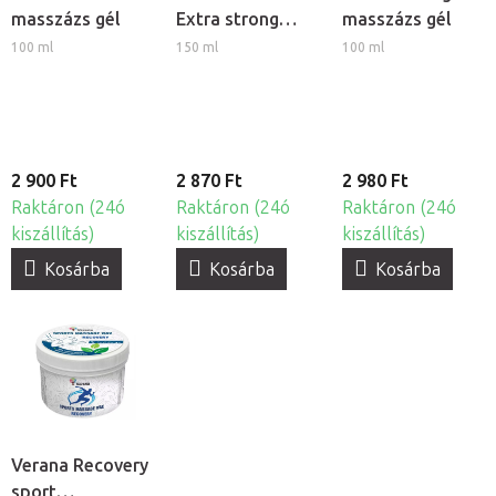
masszázs gél
Extra strong
masszázs gél
melegítő krém -
100 ml
150 ml
100 ml
Fahéj és Chili
2 900 Ft
2 870 Ft
2 980 Ft
Raktáron (24ó
Raktáron (24ó
Raktáron (24ó
kiszállítás)
kiszállítás)
kiszállítás)
Kosárba
Kosárba
Kosárba
Verana Recovery
sport