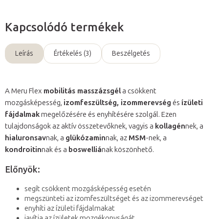
Kapcsolódó termékek
Leírás
Értékelés (3)
Beszélgetés
A Meru Flex
mobilitás masszázsgél
a csökkent
mozgásképesség,
izomfeszültség, izommerevség
és
ízületi
fájdalmak
megelőzésére és enyhítésére szolgál. Ezen
tulajdonságok az aktív összetevőknek, vagyis a
kollagén
nek, a
hialuronsav
nak, a
glükózamin
nak, az
MSM
-nek, a
kondroitin
nak és a
boswelliá
nak köszönhető.
Előnyök:
segít csökkent mozgásképesség esetén
megszünteti az izomfeszültséget és az izommerevséget
enyhíti az ízületi fájdalmakat
javítja az ízületek mozgékonyságát