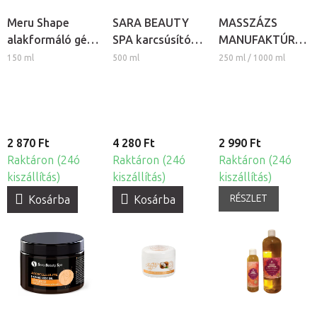
Meru Shape
SARA BEAUTY
MASSZÁZS
alakformáló gél -
SPA karcsúsító
MANUFAKTÚRA
Chili és Koffein
masszázs gél -
természetes
150 ml
500 ml
250 ml / 1000 ml
Thermo Fahéj
növényi
masszázs olaj -
Marokkói fűszer
2 870 Ft
4 280 Ft
2 990 Ft
Raktáron (24ó
Raktáron (24ó
Raktáron (24ó
kiszállítás)
kiszállítás)
kiszállítás)
RÉSZLET
Kosárba
Kosárba