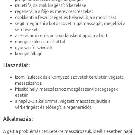
ízületi fájdalmak kiegészítő kezelése
regenerálja a fájó és merev testrészeket
csökkenti a feszültséget és helyreállítja a mobilitást
segít megőrizni a kötőszövet rugalmasságát, megelőzi a
sérüléseket
az E-vitamin erős antioxidánsként ápolja a bőrt
energetizáló citrus illattal
gyorsan felszívódik
könnyű állagú
Használat:
izom, ízületek és a környező szövetek területén végzett
masszázshoz
frissítő helyi masszázshoz mozgásszervi betegségek
esetén
a napi 2-3 alkalommal végzett masszázs javítja a
vérkeringést és elősegíti a regenerációt
Alkalmazás:
A gélt a problémás területekre masszírozzuk, ideális esetben napi