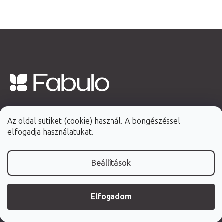
L
á
b
Az oldal sütiket (cookie) használ. A böngészéssel
1 445 0390
l
elfogadja használatukat.
é
info@fabulo.hu
c
Beállítások
Kövessen bennünket
Elfogadom