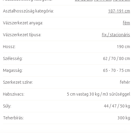
Asztalhosszúság kategória
:
187-191 cm
Vázszerkezet anyaga
:
fém
Vázszerkezet típusa
:
fix / stacionáris
Hossz
:
190 cm
Szélesség
:
62 / 70 / 80 cm
Magasság
:
65 - 70 - 75 cm
Szerkezet színe
:
fehér
Habszivacs
:
5 cm vastag 30 kg / m3 sűrűséggel
Súly
:
44 / 47 / 50 kg
Teherbírás
:
300 kg