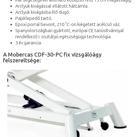
Kar segítségével állítható középső rész 15 cm magasságig.
Arclyuk kivágással ellátott háttámla.
Arclyuk kivágásba illő dugó.
Papírlepedő tartó.
Epoxi porral bevont, 210 ˚C-on kiégetett acélcső váz.
Spanyolországban gyártott, európai CE tanúsítvánnyal
rendelkező I. osztályú egészségügyi technológia.
3 év garancia.
A Mobercas CDF-30-PC fix vizsgálóágy
felszereltsége: