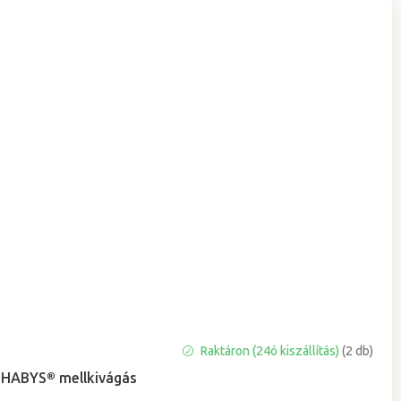
A
Raktáron (24ó kiszállítás)
(2 db)
termék
HABYS® mellkivágás
átlagos