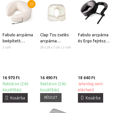
Fabulo arcpárna
Clap Tzu zselés
Fabulo arcpárna
beépített
arcpárna
és Ergo fejrész
hangszóróval
masszázságyra
keret
2 szín
28 x 28 x 3 cm / 2 szín
masszázságyhoz
- fekete
16 970 Ft
16 490 Ft
18 640 Ft
Raktáron (24ó
Raktáron (24ó
Jelenleg nem
kiszállítás)
kiszállítás)
elérhető
RÉSZLET
Kosárba
Kosárba