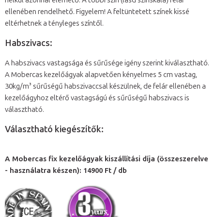
nélkül azonnal elérhető. A többi szín (lásd színskála) felár
ellenében rendelhető. Figyelem! A feltüntetett színek kissé
eltérhetnek a tényleges színtől.
Habszivacs:
A habszivacs vastagsága és sűrűsége igény szerint kiválasztható.
A Mobercas kezelőágyak alapvetően kényelmes 5 cm vastag,
30kg/m³ sűrűségű habszivaccsal készülnek, de felár ellenében a
kezelőágyhoz eltérő vastagságú és sűrűségű habszivacs is
választható.
Választható kiegészítők:
A Mobercas fix kezelőágyak kiszállítási díja (összeszerelve
- használatra készen): 14900 Ft / db