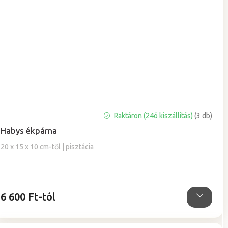
A
Raktáron (24ó kiszállítás)
(3 db)
termék
Habys ékpárna
átlagos
értékelése
20 x 15 x 10 cm-től | pisztácia
5-
ből
5,0
csillag.
6 600 Ft-tól