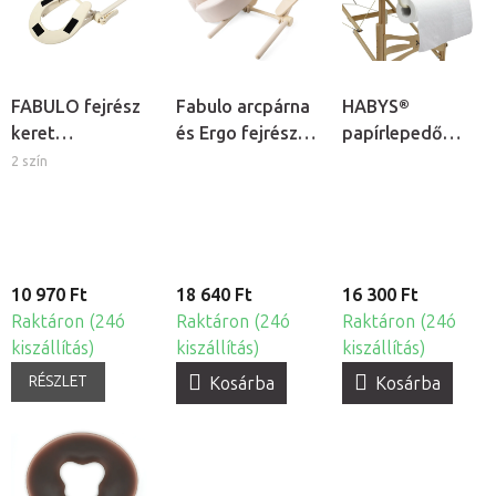
FABULO fejrész
Fabulo arcpárna
HABYS®
keret
és Ergo fejrész
papírlepedő
masszázságyhoz
keret
tartó
2 szín
masszázságyhoz
- krém
10 970 Ft
18 640 Ft
16 300 Ft
Raktáron (24ó
Raktáron (24ó
Raktáron (24ó
kiszállítás)
kiszállítás)
kiszállítás)
RÉSZLET
Kosárba
Kosárba