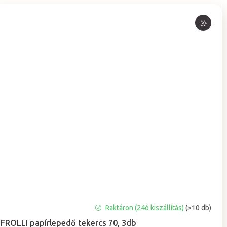
A
Raktáron (24ó kiszállítás)
(>10 db)
termék
FROLLI papírlepedő tekercs 70, 3db