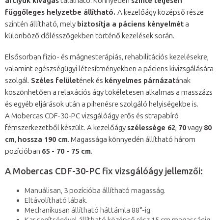
arclyuk kivágás
található. Könnyedén
szinte teljesen
függőleges helyzetbe állítható.
A kezelőágy középső része
szintén állítható, mely
biztosítja a páciens kényelmét
a
különböző dőlésszögekben történő kezelések során.
Elsősorban fizio- és mágnesterápiás, rehabilitációs kezelésekre,
valamint egészségügyi létesítményekben a páciens kivizsgálására
szolgál.
Széles felület
ének és
kényelmes párnázat
ának
köszönhetően a relaxációs ágy tökéletesen alkalmas a masszázs
és egyéb eljárások után a pihenésre szolgáló helyiségekbe is.
A Mobercas CDF-30-PC vizsgálóágy erős és strapabíró
fémszerkezetből készült. A kezelőágy
szélessége 62
,
70
vagy
80
cm
,
hossza 190 cm
. Magassága könnyedén állítható három
pozícióban
65 - 70 - 75 cm
.
A Mobercas CDF-30-PC fix vizsgálóágy jellemzői:
Manuálisan, 3 pozícióba állítható magasság.
Eltávolítható lábak.
Mechanikusan állítható háttámla 88°-ig.