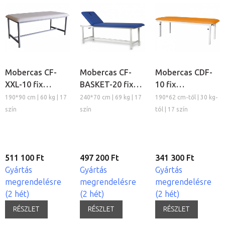
Mobercas CF-
Mobercas CF-
Mobercas CDF-
XXL-10 fix
BASKET-20 fix
10 fix
vizsgálóágy
vizsgálóágy
vizsgálóágy
190*90 cm | 60 kg | 17
240*70 cm | 69 kg | 17
190*62 cm-től | 30 kg-
szín
szín
tól | 17 szín
511 100 Ft
497 200 Ft
341 300 Ft
Gyártás
Gyártás
Gyártás
megrendelésre
megrendelésre
megrendelésre
(2 hét)
(2 hét)
(2 hét)
RÉSZLET
RÉSZLET
RÉSZLET