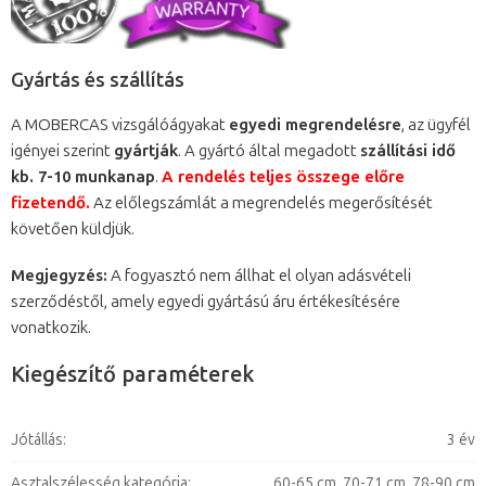
Gyártás és szállítás
A MOBERCAS vizsgálóágyakat
egyedi megrendelésre
, az ügyfél
igényei szerint
gyártják
. A gyártó által megadott
szállítási idő
kb. 7-10 munkanap
.
A rendelés teljes összege előre
fizetendő.
Az előlegszámlát a megrendelés megerősítését
követően küldjük.
Megjegyzés:
A fogyasztó nem állhat el olyan adásvételi
szerződéstől, amely egyedi gyártású áru értékesítésére
vonatkozik.
Kiegészítő paraméterek
Jótállás
:
3 év
Asztalszélesség kategória
:
60-65 cm
,
70-71 cm
,
78-90 cm