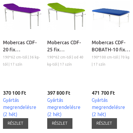
Mobercas CDF-
Mobercas CDF-
Mobercas CDF-
20 fix
25 fix
BOBATH-10 fix
vizsgálóágy
vizsgálóágy
vizsgálóágy
190*62 cm-től | 36 kg-
190*62 cm-től | od 40
190*100 cm-től | 70 kg
tól | 17 szín
kg-tól | 17 szín
| 17 szín
370 100 Ft
397 800 Ft
471 700 Ft
Gyártás
Gyártás
Gyártás
megrendelésre
megrendelésre
megrendelésre
(2 hét)
(2 hét)
(2 hét)
RÉSZLET
RÉSZLET
RÉSZLET