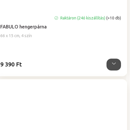
A
Raktáron (24ó kiszállítás)
(>10 db)
termék
FABULO hengerpárna
átlagos
értékelése
66 x 15 cm, 4 szín
5-
ből
5,0
csillag.
9 390 Ft