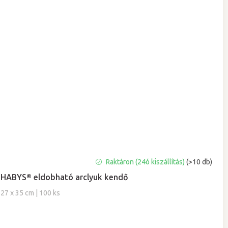
A
Raktáron (24ó kiszállítás)
(>10 db)
termék
HABYS® eldobható arclyuk kendő
átlagos
értékelése
27 x 35 cm | 100 ks
5-
ből
5,0