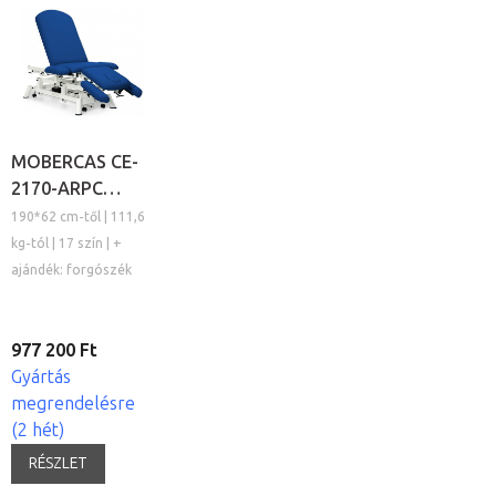
MOBERCAS CE-
2170-ARPC
elektromos
190*62 cm-től | 111,6
kezelőágy
kg-tól | 17 szín | +
ajándék: forgószék
977 200 Ft
Gyártás
megrendelésre
(2 hét)
RÉSZLET