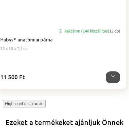
A
Raktáron (24ó kiszállítás)
(2 db)
termék
Habys® anatómiai párna
átlagos
értékelése
32 x 30 x 7,5 cm
5-
ből
5,0
csillag.
11 500 Ft
High-contrast mode
Ezeket a termékeket ajánljuk Önnek