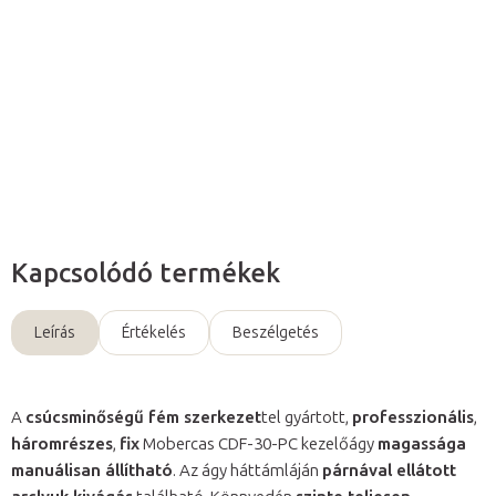
rendelkezik, használható vizsgáló- és relaxációs ágyként
egyaránt.
Részletes információ
Kérdés
Kapcsolódó termékek
Leírás
Értékelés
Beszélgetés
A
csúcsminőségű fém szerkezet
tel gyártott,
professzionális
,
háromrészes
,
fix
Mobercas CDF-30-PC kezelőágy
magassága
manuálisan állítható
. Az ágy háttámláján
párnával ellátott