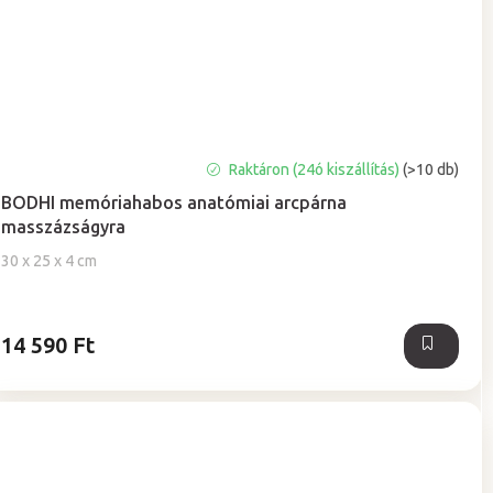
A
Raktáron (24ó kiszállítás)
(>10 db)
termék
BODHI memóriahabos anatómiai arcpárna
átlagos
masszázságyra
értékelése
5-
30 x 25 x 4 cm
ből
5,0
csillag.
14 590 Ft