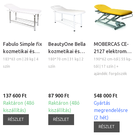
Fabulo Simple fix
BeautyOne Bella
MOBERCAS CE-
kozmetikai és
kozmetikai és
2127 elektromos
masszázs
masszázs
kezelőágy
183*63 cm | 28 kg | 4
180*70 cm | 31 kg | 2
190*62 cm-től | 55 kg-
kezelõágy
kezelőágy
szín
szín
tól | 17 szín | +
ajándék: forgószék
137 600 Ft
87 900 Ft
548 000 Ft
Raktáron (48ó
Raktáron (48ó
Gyártás
kiszállítás)
kiszállítás)
megrendelésre
(2 hét)
RÉSZLET
RÉSZLET
RÉSZLET