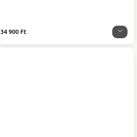
értékelése
5-
ből
5,0
csillag.
34 900 Ft