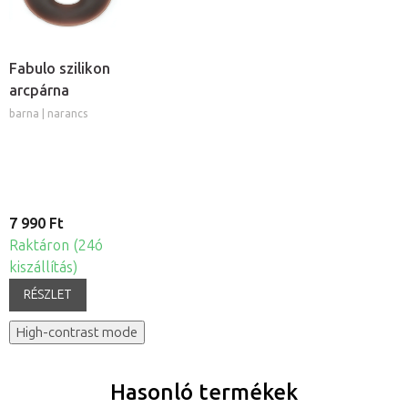
Fabulo szilikon
arcpárna
barna | narancs
7 990 Ft
Raktáron (24ó
kiszállítás)
RÉSZLET
High-contrast mode
Hasonló termékek