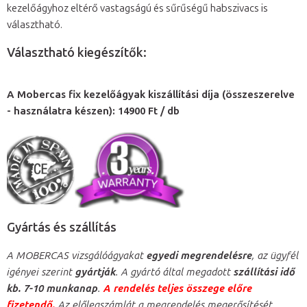
kezelőágyhoz eltérő vastagságú és sűrűségű habszivacs is
választható.
Választható kiegészítők:
A Mobercas fix kezelőágyak kiszállítási díja (összeszerelve
- használatra készen): 14900 Ft / db
Gyártás és szállítás
A MOBERCAS vizsgálóágyakat
egyedi megrendelésre
, az ügyfél
igényei szerint
gyártják
. A gyártó által megadott
szállítási idő
kb. 7-10 munkanap
.
A rendelés teljes összege előre
fizetendő.
Az előlegszámlát a megrendelés megerősítését