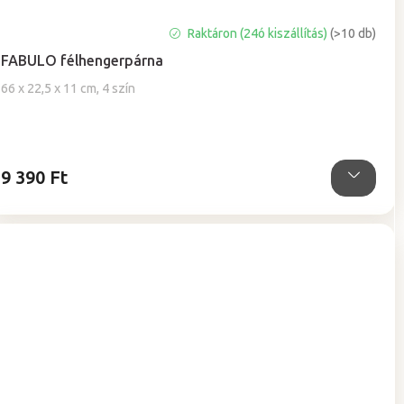
A
Raktáron (24ó kiszállítás)
(>10 db)
termék
FABULO félhengerpárna
átlagos
értékelése
66 x 22,5 x 11 cm, 4 szín
5-
ből
5,0
csillag.
9 390 Ft