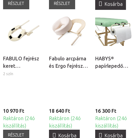
RÉSZLET
RÉSZLET
Kosárba
FABULO fejrész
Fabulo arcpárna
HABYS®
keret
és Ergo fejrész
papírlepedő
masszázságyhoz
keret
tartó
2 szín
masszázságyhoz
- krém
10 970 Ft
18 640 Ft
16 300 Ft
Raktáron (24ó
Raktáron (24ó
Raktáron (24ó
kiszállítás)
kiszállítás)
kiszállítás)
RÉSZLET
Kosárba
Kosárba