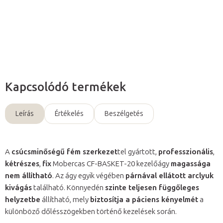
Részletes információ
Kérdés
Kapcsolódó termékek
Leírás
Értékelés
Beszélgetés
A
csúcsminőségű fém szerkezet
tel gyártott,
professzionális
,
kétrészes
,
fix
Mobercas CF-BASKET-20 kezelőágy
magassága
nem állítható
. Az ágy egyik végében
párnával ellátott arclyuk
kivágás
található. Könnyedén
szinte teljesen függőleges
helyzetbe
állítható, mely
biztosítja a páciens kényelmét
a
különböző dőlésszögekben történő kezelések során.