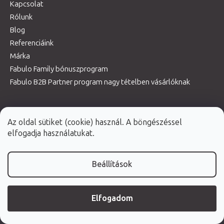
Kapcsolat
Rólunk
Blog
Referenciáink
Márka
Fabulo Family bónuszprogram
Fabulo B2B Partner program nagy tételben vásárlóknak
Szállítási és fizetési mód
Az oldal sütiket (cookie) használ. A böngészéssel
Termékvisszaküldés és reklamáció
elfogadja használatukat.
Masszázságy szerviz
Adatkezelési tájékoztató
Beállítások
ÁSZF
Fogyasztó Barát
Termékhasználati útmutatók
Elfogadom