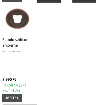
Fabulo szilikon
arcpárna
barna | narancs
7 990 Ft
Raktáron (24ó
kiszállítás)
RÉSZLET