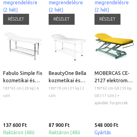
megrendelésre
megrendelésre
megrendelésre
(2 hét)
(2 hét)
(2 hét)
RÉSZLET
RÉSZLET
RÉSZLET
Fabulo Simple fix
BeautyOne Bella
MOBERCAS CE-
kozmetikai és
kozmetikai és
2127 elektromos
masszázs
masszázs
kezelőágy
183*63 cm | 28 kg | 4
180*70 cm | 31 kg | 2
190*62 cm-től | 55 kg-
kezelõágy
kezelőágy
szín
szín
tól | 17 szín | +
ajándék: forgószék
137 600 Ft
87 900 Ft
548 000 Ft
Raktáron (48ó
Raktáron (48ó
Gyártás