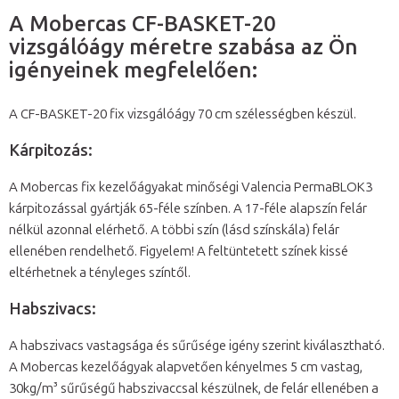
A Mobercas CF-BASKET-20
vizsgálóágy méretre szabása az Ön
igényeinek megfelelően:
A CF-BASKET-20 fix vizsgálóágy 70 cm szélességben készül.
Kárpitozás:
A Mobercas fix kezelőágyakat minőségi Valencia PermaBLOK3
kárpitozással gyártják 65-féle színben. A 17-féle alapszín felár
nélkül azonnal elérhető. A többi szín (lásd színskála) felár
ellenében rendelhető. Figyelem! A feltüntetett színek kissé
eltérhetnek a tényleges színtől.
Habszivacs:
A habszivacs vastagsága és sűrűsége igény szerint kiválasztható.
A Mobercas kezelőágyak alapvetően kényelmes 5 cm vastag,
30kg/m³ sűrűségű habszivaccsal készülnek, de felár ellenében a