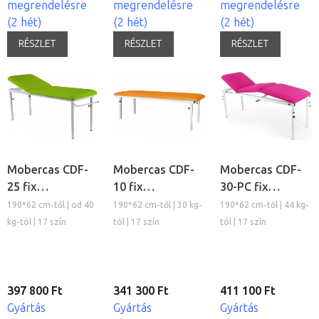
megrendelésre
megrendelésre
megrendelésre
(2 hét)
(2 hét)
(2 hét)
RÉSZLET
RÉSZLET
RÉSZLET
Mobercas CDF-
Mobercas CDF-
Mobercas CDF-
25 fix
10 fix
30-PC fix
vizsgálóágy
vizsgálóágy
vizsgálóágy
190*62 cm-től | od 40
190*62 cm-től | 30 kg-
190*62 cm-től | 44 kg-
kg-tól | 17 szín
tól | 17 szín
tól | 17 szín
397 800 Ft
341 300 Ft
411 100 Ft
Gyártás
Gyártás
Gyártás