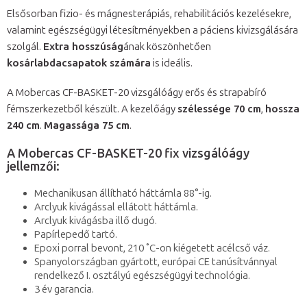
Elsősorban fizio- és mágnesterápiás, rehabilitációs kezelésekre,
valamint egészségügyi létesítményekben a páciens kivizsgálására
szolgál.
Extra hosszúság
ának köszönhetően
kosárlabdacsapatok számára
is ideális.
A Mobercas CF-BASKET-20 vizsgálóágy erős és strapabíró
fémszerkezetből készült. A kezelőágy
szélessége 70 cm
,
hossza
240 cm
.
Magassága 75 cm
.
A Mobercas CF-BASKET-20 fix vizsgálóágy
jellemzői:
Mechanikusan állítható háttámla 88°-ig.
Arclyuk kivágással ellátott háttámla.
Arclyuk kivágásba illő dugó.
Papírlepedő tartó.
Epoxi porral bevont, 210 ˚C-on kiégetett acélcső váz.
Spanyolországban gyártott, európai CE tanúsítvánnyal
rendelkező I. osztályú egészségügyi technológia.
3 év garancia.