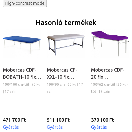
High-contrast mode
Hasonló termékek
Mobercas CDF-
Mobercas CF-
Mobercas CDF-
BOBATH-10 fix
XXL-10 fix
20 fix
vizsgálóágy
vizsgálóágy
vizsgálóágy
190*100 cm-től | 70 kg
190*90 cm | 60 kg | 17
190*62 cm-től | 36 kg-
| 17 szín
szín
tól | 17 szín
471 700 Ft
511 100 Ft
370 100 Ft
Gyártás
Gyártás
Gyártás