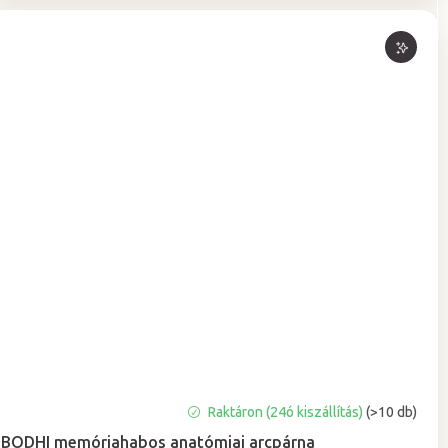
A
Raktáron (24ó kiszállítás)
(>10 db)
termék
BODHI memóriahabos anatómiai arcpárna