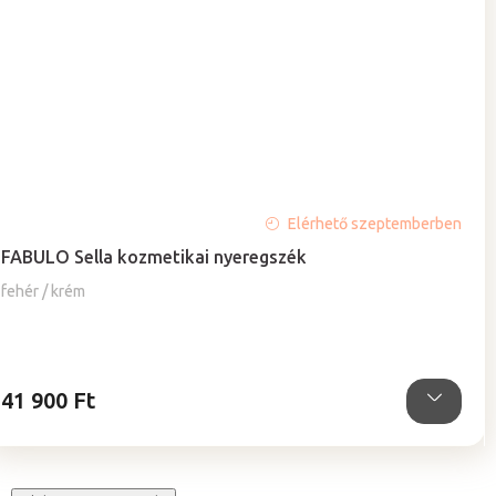
A
Elérhető szeptemberben
termék
FABULO Sella kozmetikai nyeregszék
átlagos
értékelése
fehér / krém
5-
ből
4,9
csillag.
41 900 Ft