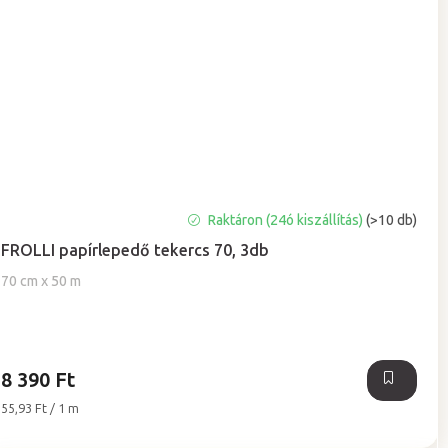
A
Raktáron (24ó kiszállítás)
(>10 db)
termék
FROLLI papírlepedő tekercs 70, 3db
átlagos
értékelése
70 cm x 50 m
5-
ből
5,0
csillag.
8 390 Ft
Egységár:
55,93 Ft / 1 m