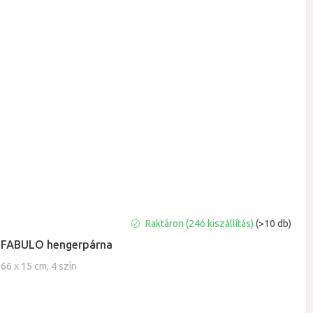
A
Raktáron (24ó kiszállítás)
(>10 db)
termék
FABULO hengerpárna
átlagos
értékelése
66 x 15 cm, 4 szín
5-
ből
5,0