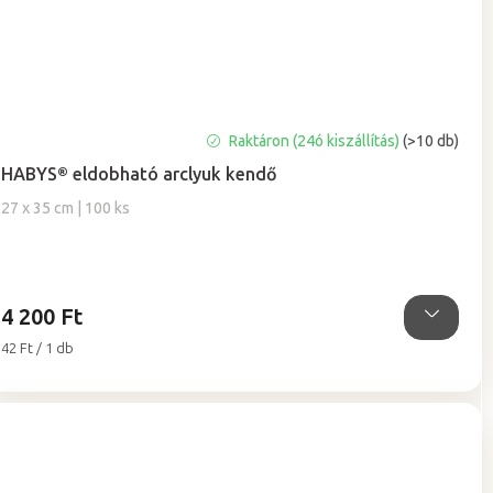
A
Raktáron (24ó kiszállítás)
(>10 db)
termék
HABYS® eldobható arclyuk kendő
átlagos
értékelése
27 x 35 cm | 100 ks
5-
ből
5,0
csillag.
4 200 Ft
Egységár:
42 Ft / 1 db