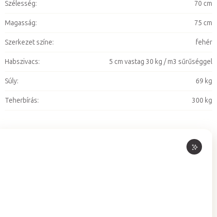
Szélesség
:
70 cm
Magasság
:
75 cm
Szerkezet színe
:
fehér
Habszivacs
:
5 cm vastag 30 kg / m3 sűrűséggel
Súly
:
69 kg
Teherbírás
:
300 kg