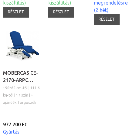
kiszállítás)
kiszállítás)
megrendelésre
(2 hét)
RÉSZLET
RÉSZLET
RÉSZLET
MOBERCAS CE-
2170-ARPC
elektromos
190*62 cm-től | 111,6
kezelőágy
kg-tól | 17 szín | +
ajándék: forgószék
977 200 Ft
Gyártás