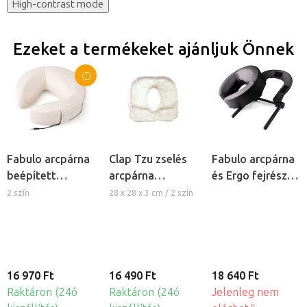
High-contrast mode
Ezeket a termékeket ajánljuk Önnek
Fabulo arcpárna
Clap Tzu zselés
Fabulo arcpárna
beépített
arcpárna
és Ergo fejrész
hangszóróval
masszázságyra
keret
2 szín
28 x 28 x 3 cm / 2 szín
masszázságyhoz
- fekete
16 970 Ft
16 490 Ft
18 640 Ft
Raktáron (24ó
Raktáron (24ó
Jelenleg nem