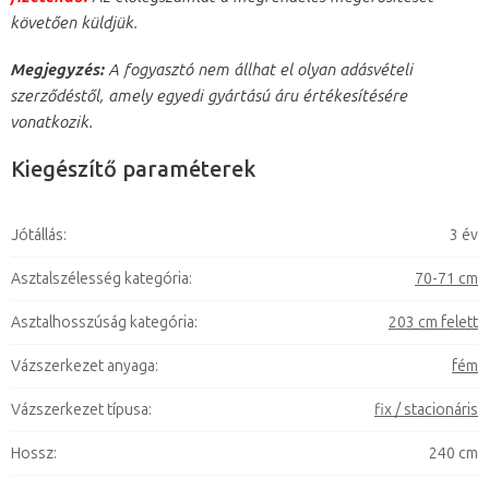
követően küldjük.
Megjegyzés:
A fogyasztó nem állhat el olyan adásvételi
szerződéstől, amely egyedi gyártású áru értékesítésére
vonatkozik.
Kiegészítő paraméterek
Jótállás
:
3 év
Asztalszélesség kategória
:
70-71 cm
Asztalhosszúság kategória
:
203 cm felett
Vázszerkezet anyaga
:
fém
Vázszerkezet típusa
:
fix / stacionáris
Hossz
:
240 cm