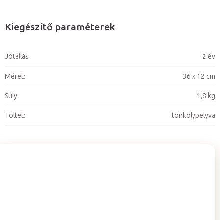
Kiegészítő paraméterek
Jótállás
:
2 év
Méret
:
36 x 12 cm
Súly
:
1,8 kg
Töltet
:
tönkölypelyva