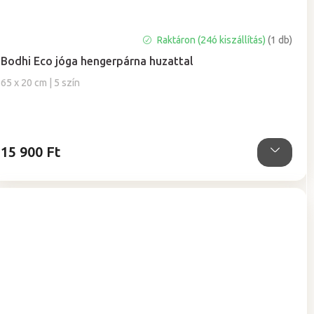
A
Raktáron (24ó kiszállítás)
(1 db)
termék
Bodhi Eco jóga hengerpárna huzattal
átlagos
értékelése
65 x 20 cm | 5 szín
5-
ből
0,0
csillag.
15 900 Ft