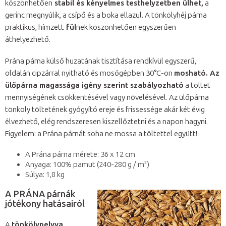
köszönhetően
stabil és kényelmes testhelyzetben ülhet,
a
gerinc megnyúlik, a csípő és a boka ellazul. A tönkölyhéj párna
praktikus, hímzett
fül
nek köszönhetően egyszerűen
áthelyezhető.
Prána párna külső huzatának tisztítása rendkívül egyszerű,
oldalán cipzárral nyitható és mosógépben 30°C-on
mosható. Az
ülőpárna magassága igény szerint szabályozható
a töltet
mennyiségének csökkentésével vagy növelésével. Az ülőpárna
tönköly töltetének gyógyító ereje és frissessége akár két évig
élvezhető, elég rendszeresen kiszellőztetni és a napon hagyni.
Figyelem: a Prána párnát soha ne mossa a töltettel együtt!
A Prána párna mérete: 36 x 12 cm
Anyaga: 100% pamut (240-280 g / m²)
Súlya: 1,8 kg
A PRÁNA párnák
jótékony hatásairól
A
tönkölypelyva