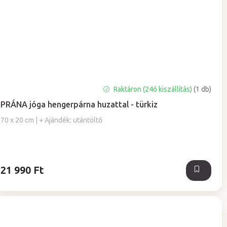
A
Raktáron (24ó kiszállítás)
(1 db)
termék
PRÁNA jóga hengerpárna huzattal - türkiz
átlagos
értékelése
70 x 20 cm | + Ajándék: utántöltő
5-
ből
0,0
csillag.
21 990 Ft