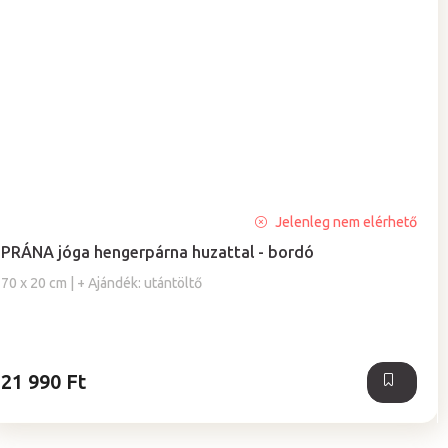
A
Jelenleg nem elérhető
termék
PRÁNA jóga hengerpárna huzattal - bordó
átlagos
értékelése
70 x 20 cm | + Ajándék: utántöltő
5-
ből
4,0
csillag.
21 990 Ft