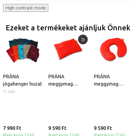
High-contrast mode
Ezeket a termékeket ajánljuk Önnek
PRÁNA
PRÁNA
PRÁNA
jógahenger huzat
meggymag
meggymag
melegítő párna
melegítő
11 szín
nyakpárna
7 990 Ft
9 590 Ft
9 590 Ft
Raktáron (24ó
Raktáron (24ó
Raktáron (24ó