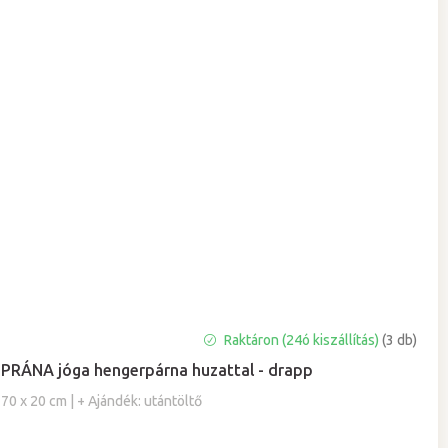
A
Raktáron (24ó kiszállítás)
(3 db)
termék
PRÁNA jóga hengerpárna huzattal - drapp
átlagos
értékelése
70 x 20 cm | + Ajándék: utántöltő
5-
ből