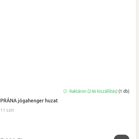
A
Raktáron (24ó kiszállítás)
(1 db)
termék
PRÁNA jógahenger huzat
átlagos
értékelése
11 szín
5-
ből
0,0
csillag.