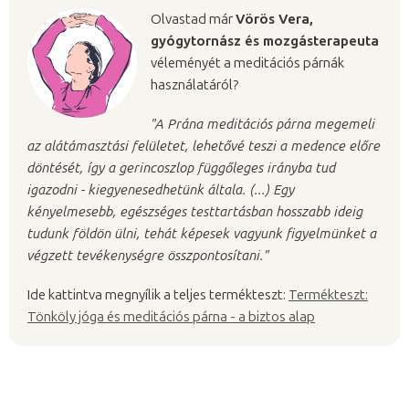
Olvastad már
Vörös Vera,
gyógytornász és mozgásterapeuta
véleményét a meditációs párnák
használatáról?
"A Prána meditációs párna megemeli
az alátámasztási felületet, lehetővé teszi a medence előre
döntését, így a gerincoszlop függőleges irányba tud
igazodni - kiegyenesedhetünk általa. (...) Egy
kényelmesebb, egészséges testtartásban hosszabb ideig
tudunk földön ülni, tehát képesek vagyunk figyelmünket a
végzett tevékenységre összpontosítani."
Ide kattintva megnyílik a teljes termékteszt:
Termékteszt:
Tönköly jóga és meditációs párna - a biztos alap