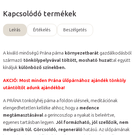
Kapcsolódó termékek
Leírás
Értékelés
Beszélgetés
A kiváló minőségű Prána párna
környezetbarát
gazdálkodásból
származó
tönkölypelyvával töltött, mosható huzat
tal együtt
kínáljuk
különböző színekben.
AKCIÓ: Most minden Prána ülőpárnához ajándék tönköly
utántöltőt adunk ajándékba!
A PRÁNA tönkölyhéj párna a földön ülésnek, meditációnak
elengedhetetlen kelléke ahhoz, hogy a
medence
megtámasztásával
a gerincoszlop a nyakat is beleértve,
egyenes tartásban legyen.
Jól formázható, jól szellőzik, nem
melegszik túl. Görcsoldó, regeneráló
hatású. Az ülőpárnának