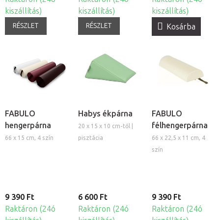
kiszállítás)
kiszállítás)
kiszállítás)
RÉSZLET
RÉSZLET
Kosárba
FABULO
Habys ékpárna
FABULO
hengerpárna
félhengerpárna
20 x 15 x 10 cm-től |
66 x 15 cm, 4 szín
pisztácia
66 x 22,5 x 11 cm, 4
szín
9 390 Ft
6 600 Ft
9 390 Ft
Raktáron (24ó
Raktáron (24ó
Raktáron (24ó