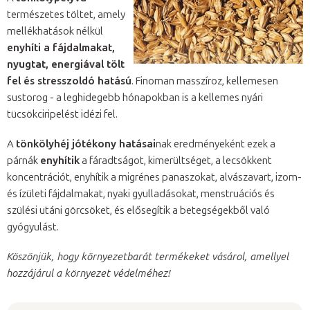
természetes töltet, amely
mellékhatások nélkül
enyhíti a fájdalmakat,
nyugtat, energiával tölt
fel és stresszoldó hatású
. Finoman masszíroz, kellemesen
sustorog - a leghidegebb hónapokban is a kellemes nyári
tücsökciripelést idézi fel.
A
tönkölyhéj jótékony hatásai
nak eredményeként ezek a
párnák
enyhítik
a fáradtságot, kimerültséget, a lecsökkent
koncentrációt, enyhítik a migrénes panaszokat, alvászavart, izom-
és ízületi fájdalmakat, nyaki gyulladásokat, menstruációs és
szülési utáni görcsöket, és elősegítik a betegségekből való
gyógyulást.
Köszönjük, hogy környezetbarát termékeket vásárol, amellyel
hozzájárul a környezet védelméhez!