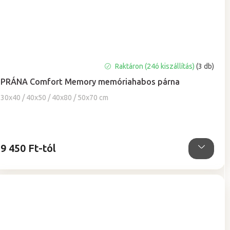
A
Raktáron (24ó kiszállítás)
(3 db)
termék
PRÁNA Comfort Memory memóriahabos párna
átlagos
értékelése
30x40 / 40x50 / 40x80 / 50x70 cm
5-
ből
4,9
csillag.
9 450 Ft-tól