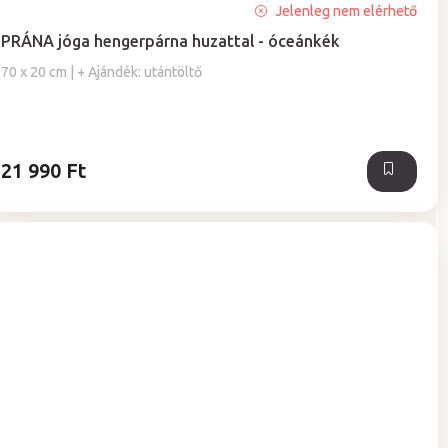
A
Jelenleg nem elérhető
termék
PRÁNA jóga hengerpárna huzattal - óceánkék
átlagos
értékelése
70 x 20 cm | + Ajándék: utántöltő
5-
ből
5,0
csillag.
21 990 Ft