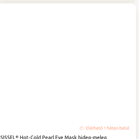
A
Elérhető 1 héten belül
termék
SISSEL® Hot-Cold Pearl Eye Mask hideg-meleg