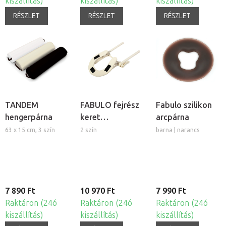
kiszállítás)
kiszállítás)
kiszállítás)
RÉSZLET
RÉSZLET
RÉSZLET
TANDEM
FABULO fejrész
Fabulo szilikon
hengerpárna
keret
arcpárna
masszázságyhoz
63 x 15 cm, 3 szín
2 szín
barna | narancs
7 890 Ft
10 970 Ft
7 990 Ft
Raktáron (24ó
Raktáron (24ó
Raktáron (24ó
kiszállítás)
kiszállítás)
kiszállítás)