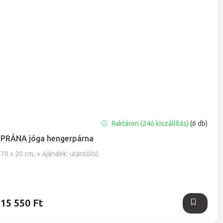
A
Raktáron (24ó kiszállítás)
(6 db)
termék
PRÁNA jóga hengerpárna
átlagos
értékelése
70 x 20 cm, + Ajándék: utántöltő
5-
ből
5,0
csillag.
15 550 Ft