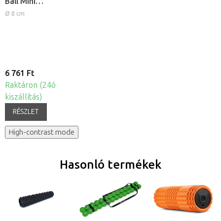
Ball Mini
masszázs labda
Ø 8 cm
6 761 Ft
Raktáron (24ó
kiszállítás)
RÉSZLET
High-contrast mode
Hasonló termékek