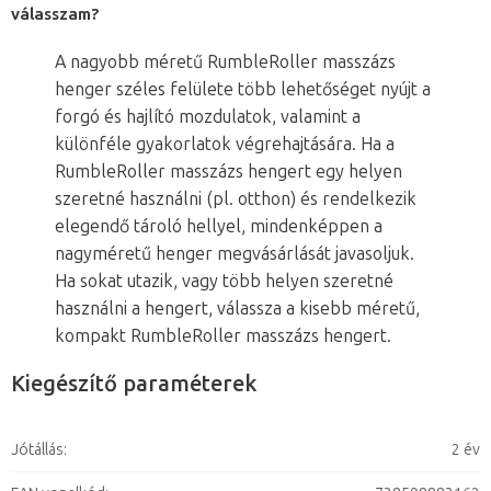
válasszam?
A nagyobb méretű RumbleRoller masszázs
henger széles felülete több lehetőséget nyújt a
forgó és hajlító mozdulatok, valamint a
különféle gyakorlatok végrehajtására. Ha a
RumbleRoller masszázs hengert egy helyen
szeretné használni (pl. otthon) és rendelkezik
elegendő tároló hellyel, mindenképpen a
nagyméretű henger megvásárlását javasoljuk.
Ha sokat utazik, vagy több helyen szeretné
használni a hengert, válassza a kisebb méretű,
kompakt RumbleRoller masszázs hengert.
Kiegészítő paraméterek
Jótállás
:
2 év