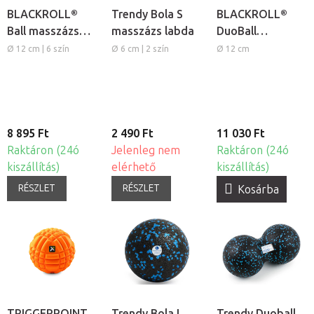
BLACKROLL®
Trendy Bola S
BLACKROLL®
Ball masszázs
masszázs labda
DuoBall
labda
masszázs labda
Ø 12 cm | 6 szín
Ø 6 cm | 2 szín
Ø 12 cm
8 895 Ft
2 490 Ft
11 030 Ft
Raktáron (24ó
Jelenleg nem
Raktáron (24ó
kiszállítás)
elérhető
kiszállítás)
RÉSZLET
RÉSZLET
Kosárba
TRIGGERPOINT
Trendy Bola L
Trendy Duoball