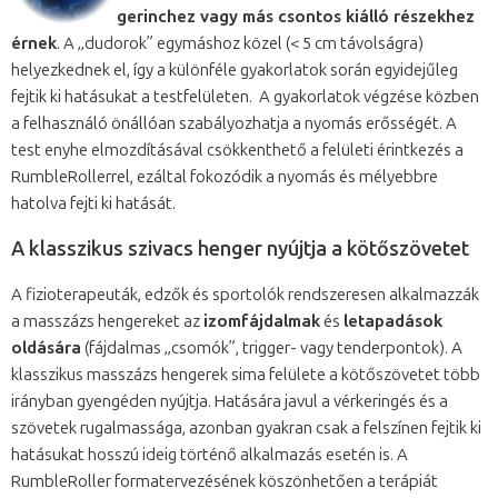
gerinchez vagy más csontos kiálló részekhez
érnek
. A „dudorok” egymáshoz közel (< 5 cm távolságra)
helyezkednek el, így a különféle gyakorlatok során egyidejűleg
fejtik ki hatásukat a testfelületen. A gyakorlatok végzése közben
a felhasználó önállóan szabályozhatja a nyomás erősségét. A
test enyhe elmozdításával csökkenthető a felületi érintkezés a
RumbleRollerrel, ezáltal fokozódik a nyomás és mélyebbre
hatolva fejti ki hatását.
A klasszikus szivacs henger nyújtja a kötőszövetet
A fizioterapeuták, edzők és sportolók rendszeresen alkalmazzák
a masszázs hengereket az
izomfájdalmak
és
letapadások
oldására
(fájdalmas „csomók”, trigger- vagy tenderpontok). A
klasszikus masszázs hengerek sima felülete a kötőszövetet több
irányban gyengéden nyújtja. Hatására javul a vérkeringés és a
szövetek rugalmassága, azonban gyakran csak a felszínen fejtik ki
hatásukat hosszú ideig történő alkalmazás esetén is. A
RumbleRoller formatervezésének köszönhetően a terápiát