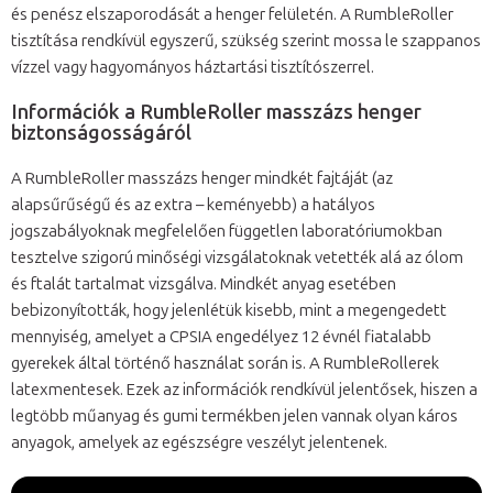
és penész elszaporodását a henger felületén. A RumbleRoller
tisztítása rendkívül egyszerű, szükség szerint mossa le szappanos
vízzel vagy hagyományos háztartási tisztítószerrel.
Információk a RumbleRoller masszázs henger
biztonságosságáról
A RumbleRoller masszázs henger mindkét fajtáját (az
alapsűrűségű és az extra – keményebb) a hatályos
jogszabályoknak megfelelően független laboratóriumokban
tesztelve szigorú minőségi vizsgálatoknak vetették alá az ólom
és ftalát tartalmat vizsgálva. Mindkét anyag esetében
bebizonyították, hogy jelenlétük kisebb, mint a megengedett
mennyiség, amelyet a CPSIA engedélyez 12 évnél fiatalabb
gyerekek által történő használat során is. A RumbleRollerek
latexmentesek. Ezek az információk rendkívül jelentősek, hiszen a
legtöbb műanyag és gumi termékben jelen vannak olyan káros
anyagok, amelyek az egészségre veszélyt jelentenek.