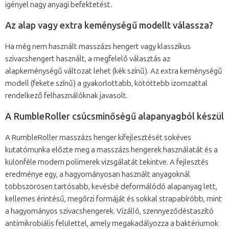
igényel nagy anyagi befektetést.
Az alap vagy extra keménységű modellt válassza?
Ha még nem használt masszázs hengert vagy klasszikus
szivacshengert használt, a megfelelő választás az
alapkeménységű változat lehet (kék színű). Az extra keménységű
modell (fekete színű) a gyakorlottabb, kötöttebb izomzattal
rendelkező felhasználóknak javasolt.
A RumbleRoller csúcsminőségű alapanyagból készül
A RumbleRoller masszázs henger kifejlesztését sokéves
kutatómunka előzte meg a masszázs hengerek használatát és a
különféle modern polimerek vizsgálatát tekintve. A fejlesztés
eredménye egy, a hagyományosan használt anyagoknál
többszörösen tartósabb, kevésbé deformálódó alapanyag lett,
kellemes érintésű, megőrzi formáját és sokkal strapabíróbb, mint
a hagyományos szivacshengerek. Vízálló, szennyeződéstaszító
antimikrobiális felülettel, amely megakadályozza a baktériumok