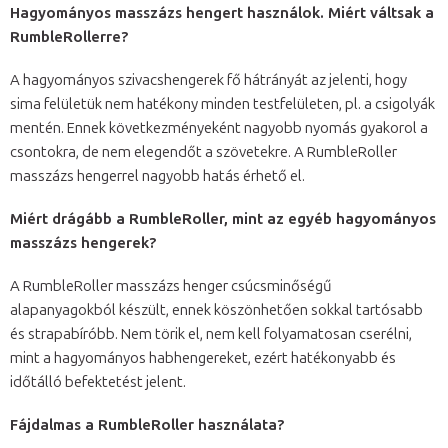
Hagyományos masszázs hengert használok. Miért váltsak a
RumbleRollerre?
A hagyományos szivacshengerek fő hátrányát az jelenti, hogy
sima felületük nem hatékony minden testfelületen, pl. a csigolyák
mentén. Ennek következményeként nagyobb nyomás gyakorol a
csontokra, de nem elegendőt a szövetekre. A RumbleRoller
masszázs hengerrel nagyobb hatás érhető el.
Miért drágább a RumbleRoller, mint az egyéb hagyományos
masszázs hengerek?
A RumbleRoller masszázs henger csúcsminőségű
alapanyagokból készült, ennek köszönhetően sokkal tartósabb
és strapabíróbb. Nem törik el, nem kell folyamatosan cserélni,
mint a hagyományos habhengereket, ezért hatékonyabb és
időtálló befektetést jelent.
Fájdalmas a RumbleRoller használata?