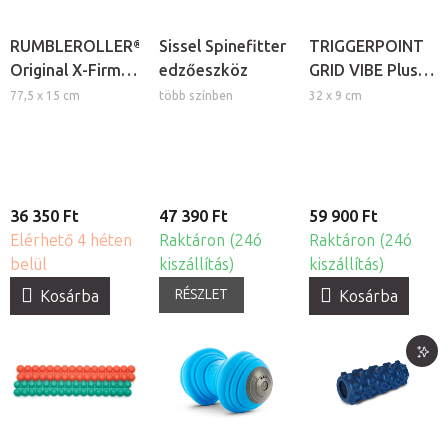
RUMBLEROLLER®
Sissel Spinefitter
TRIGGERPOINT
Original X-Firm
edzőeszköz
GRID VIBE Plus
SMR masszázs
Foam Roller
77,5 x 15 cm
több színben
32 x 9 cm
henger
rezgő masszázs
henger
36 350 Ft
47 390 Ft
59 900 Ft
Elérhető 4 héten
Raktáron (24ó
Raktáron (24ó
belül
kiszállítás)
kiszállítás)
RÉSZLET
Kosárba
Kosárba