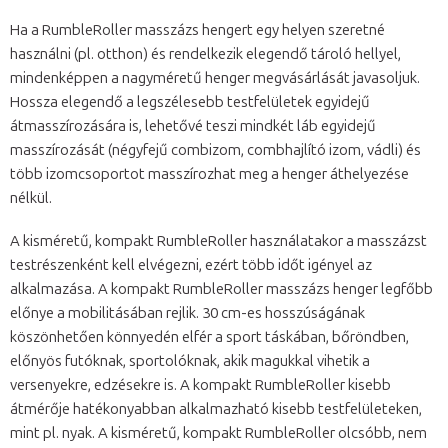
Ha a RumbleRoller masszázs hengert egy helyen szeretné
használni (pl. otthon) és rendelkezik elegendő tároló hellyel,
mindenképpen a nagyméretű henger megvásárlását javasoljuk.
Hossza elegendő a legszélesebb testfelületek egyidejű
átmasszírozására is, lehetővé teszi mindkét láb egyidejű
masszírozását (négyfejű combizom, combhajlító izom, vádli) és
több izomcsoportot masszírozhat meg a henger áthelyezése
nélkül.
A kisméretű, kompakt RumbleRoller használatakor a masszázst
testrészenként kell elvégezni, ezért több időt igényel az
alkalmazása. A kompakt RumbleRoller masszázs henger legfőbb
előnye a mobilitásában rejlik. 30 cm-es hosszúságának
köszönhetően könnyedén elfér a sport táskában, bőröndben,
előnyös futóknak, sportolóknak, akik magukkal vihetik a
versenyekre, edzésekre is. A kompakt RumbleRoller kisebb
átmérője hatékonyabban alkalmazható kisebb testfelületeken,
mint pl. nyak. A kisméretű, kompakt RumbleRoller olcsóbb, nem