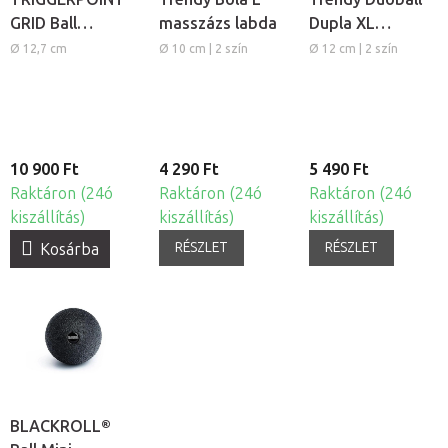
GRID Ball
masszázs labda
Dupla XL
habszivacs
masszázs labda
Ø 12,7 cm
Ø 10 cm | 2 szín
Ø 12 cm | 2 szín
masszázs labda
10 900 Ft
4 290 Ft
5 490 Ft
Raktáron (24ó
Raktáron (24ó
Raktáron (24ó
kiszállítás)
kiszállítás)
kiszállítás)
RÉSZLET
RÉSZLET
Kosárba
BLACKROLL®