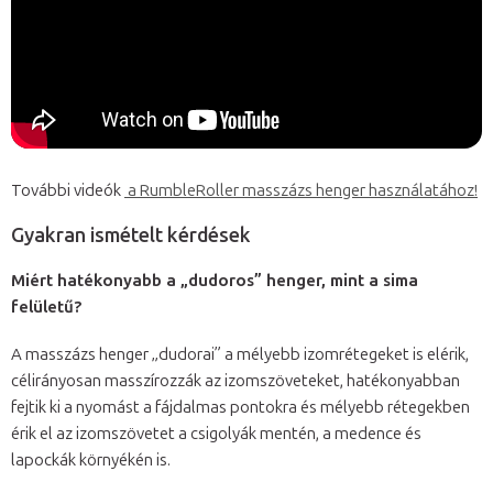
További videók
a RumbleRoller masszázs henger használatához!
Gyakran ismételt kérdések
Miért hatékonyabb a „dudoros” henger, mint a sima
felületű?
A masszázs henger „dudorai” a mélyebb izomrétegeket is elérik,
célirányosan masszírozzák az izomszöveteket, hatékonyabban
fejtik ki a nyomást a fájdalmas pontokra és mélyebb rétegekben
érik el az izomszövetet a csigolyák mentén, a medence és
lapockák környékén is.