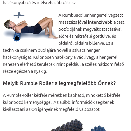
hatékonyabbá és mélyrehatóbbá teszi.
A RumbleRoller hengerrel végzett
masszázs jóval
intenzívebb
a test
pozíciójának megváltoztatásával
előre és hátrafelé gördülve, és
oldalról oldalra billenve. Ez a
technika csaknem duplájára növeli a szivacs henger
hatékonyságát. Különösen hatékony a vádli vagy a hengerrel
nehezen elérhető területek, mint például a széles hátizom felső
része egészen a nyakig.
Melyik Rumble Roller a legmegfelelőbb Önnek?
A RumbleRoller kétféle méretben kapható, mindkettő kétféle
különböző keménységgel. Az alábbi információk segítenek
kiválasztani az Ön igényeinek megfelelő változatot.