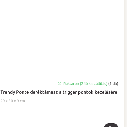
A
Raktáron (24ó kiszállítás)
(1 db)
termék
Trendy Ponte deréktámasz a trigger pontok kezelésére
átlagos
értékelése
29 x 30 x 9 cm
5-
ből
5,0
csillag.