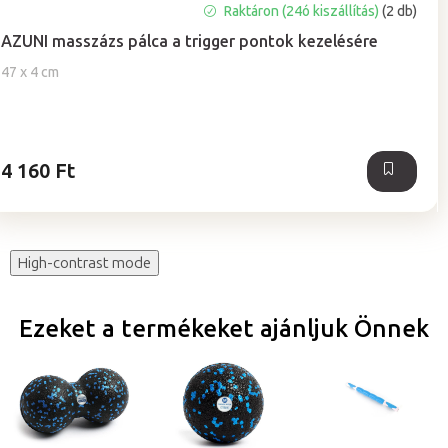
A
Raktáron (24ó kiszállítás)
(2 db)
termék
AZUNI masszázs pálca a trigger pontok kezelésére
átlagos
értékelése
47 x 4 cm
5-
ből
5,0
csillag.
4 160 Ft
High-contrast mode
Ezeket a termékeket ajánljuk Önnek