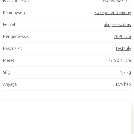
EAN vonalkód
:
738598883162
Keménység
:
közepesen kemény
Felület
:
akupresszúrás
Hengerhossz
:
70-90 cm
Használat
:
testsúly
Méret
:
77,5 x 15 cm
Súly
:
1,7 kg
Anyaga
:
EVA hab