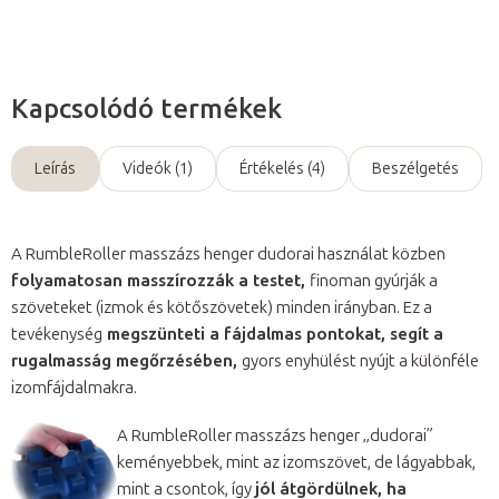
Kapcsolódó termékek
Leírás
Videók (1)
Értékelés (4)
Beszélgetés
A RumbleRoller masszázs henger dudorai használat közben
folyamatosan masszírozzák a testet,
finoman gyúrják a
szöveteket (izmok és kötőszövetek) minden irányban. Ez a
tevékenység
megszünteti a fájdalmas pontokat, segít a
rugalmasság megőrzésében,
gyors enyhülést nyújt a különféle
izomfájdalmakra.
A RumbleRoller masszázs henger „dudorai”
keményebbek, mint az izomszövet, de lágyabbak,
mint a csontok, így
jól átgördülnek, ha