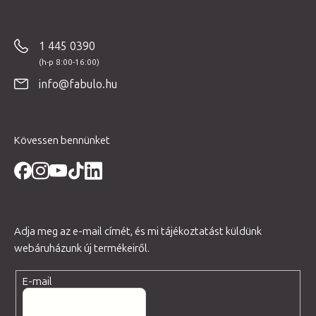
á
b
1 445 0390
l
é
info@fabulo.hu
c
Kövessen bennünket
Adja meg az e-mail címét, és mi tájékoztatást küldünk
webáruházunk új termékeiről.
E-mail