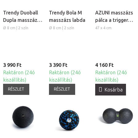
Trendy Duoball
Trendy Bola M
AZUNI masszázs
Dupla masszázs
masszázs labda
pálca a trigger
labda
pontok
Ø 8 cm | 2 szín
Ø 8 cm | 2 szín
47 x 4 cm
kezelésére
3 990 Ft
3 390 Ft
4 160 Ft
Raktáron (24ó
Raktáron (24ó
Raktáron (24ó
kiszállítás)
kiszállítás)
kiszállítás)
RÉSZLET
RÉSZLET
Kosárba