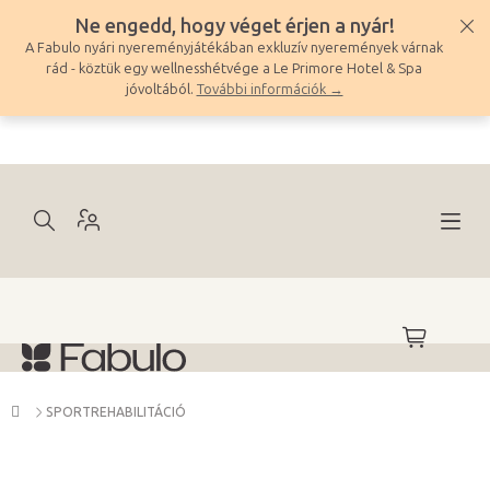
Ugrás
Ne engedd, hogy véget érjen a nyár!
a
A Fabulo nyári nyereményjátékában exkluzív nyeremények várnak
fő
rád - köztük egy wellnesshétvége a Le Primore Hotel & Spa
tartalomhoz
jóvoltából.
További információk →
KOSÁR
Kezdőlap
SPORTREHABILITÁCIÓ