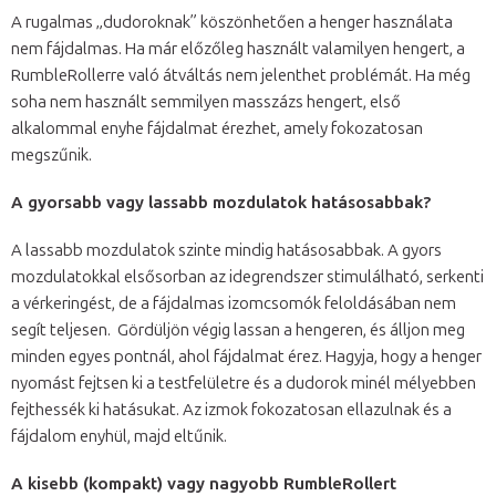
A rugalmas „dudoroknak” köszönhetően a henger használata
nem fájdalmas. Ha már előzőleg használt valamilyen hengert, a
RumbleRollerre való átváltás nem jelenthet problémát. Ha még
soha nem használt semmilyen masszázs hengert, első
alkalommal enyhe fájdalmat érezhet, amely fokozatosan
megszűnik.
A gyorsabb vagy lassabb mozdulatok hatásosabbak?
A lassabb mozdulatok szinte mindig hatásosabbak. A gyors
mozdulatokkal elsősorban az idegrendszer stimulálható, serkenti
a vérkeringést, de a fájdalmas izomcsomók feloldásában nem
segít teljesen. Gördüljön végig lassan a hengeren, és álljon meg
minden egyes pontnál, ahol fájdalmat érez. Hagyja, hogy a henger
nyomást fejtsen ki a testfelületre és a dudorok minél mélyebben
fejthessék ki hatásukat. Az izmok fokozatosan ellazulnak és a
fájdalom enyhül, majd eltűnik.
A kisebb (kompakt) vagy nagyobb RumbleRollert