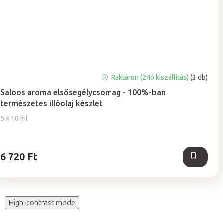
A
Raktáron (24ó kiszállítás)
(3 db)
termék
Saloos aroma elsősegélycsomag - 100%-ban
átlagos
természetes illóolaj készlet
értékelése
5-
5 x 10 ml
ből
5,0
csillag.
6 720 Ft
High-contrast mode