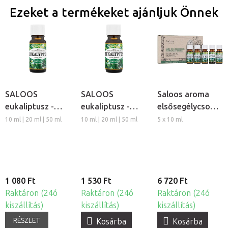
Ezeket a termékeket ajánljuk Önnek
SALOOS
SALOOS
Saloos aroma
eukaliptusz -
eukaliptusz -
elsősegélycsomag
Kína illóolaj
Ausztrália illóolaj
- 100%-ban
10 ml | 20 ml | 50 ml
10 ml | 20 ml | 50 ml
5 x 10 ml
természetes
illóolaj készlet
1 080 Ft
1 530 Ft
6 720 Ft
Raktáron (24ó
Raktáron (24ó
Raktáron (24ó
kiszállítás)
kiszállítás)
kiszállítás)
RÉSZLET
Kosárba
Kosárba