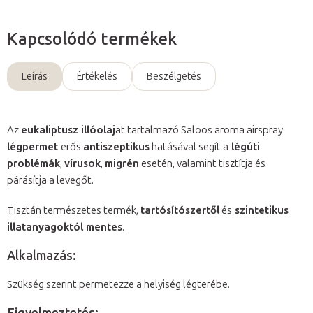
Kapcsolódó termékek
Leírás
Értékelés
Beszélgetés
Az
eukaliptusz illóolaj
at tartalmazó Saloos aroma airspray
légpermet
erős
antiszeptikus
hatásával segít a
légúti
problémák
,
vírusok
,
migrén
esetén, valamint tisztítja és
párásítja a levegőt.
Tisztán természetes termék,
tartósítószertől
és
szintetikus
illatanyagoktól mentes
.
Alkalmazás:
Szükség szerint permetezze a helyiség légterébe.