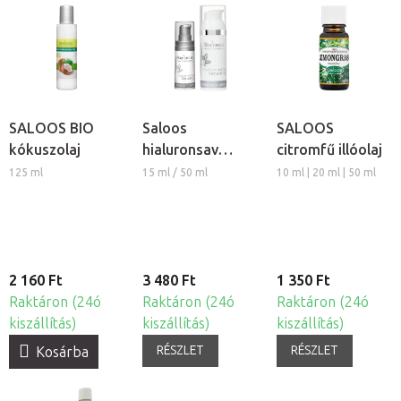
SALOOS BIO
Saloos
SALOOS
kókuszolaj
hialuronsav
citromfű illóolaj
szérum
125 ml
15 ml / 50 ml
10 ml | 20 ml | 50 ml
2 160 Ft
3 480 Ft
1 350 Ft
Raktáron (24ó
Raktáron (24ó
Raktáron (24ó
kiszállítás)
kiszállítás)
kiszállítás)
RÉSZLET
RÉSZLET
Kosárba