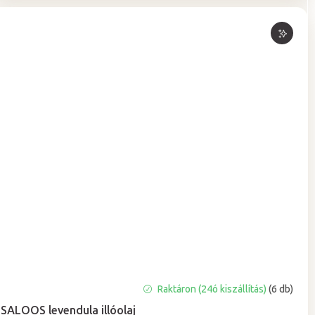
A
Raktáron (24ó kiszállítás)
(6 db)
termék
SALOOS levendula illóolaj