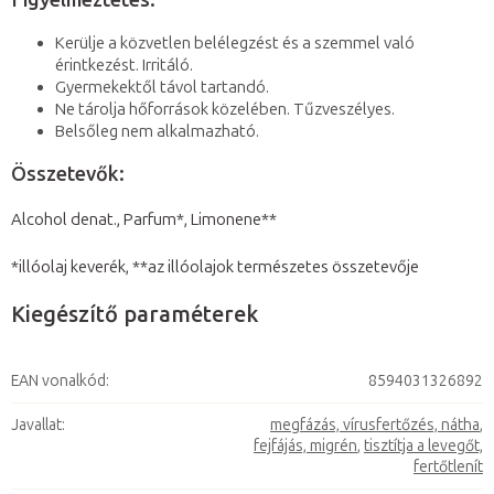
Figyelmeztetés:
Kerülje a közvetlen belélegzést és a szemmel való
érintkezést. Irritáló.
Gyermekektől távol tartandó.
Ne tárolja hőforrások közelében. Tűzveszélyes.
Belsőleg nem alkalmazható.
Összetevők:
Alcohol denat., Parfum*, Limonene**
*illóolaj keverék, **az illóolajok természetes összetevője
Kiegészítő paraméterek
EAN vonalkód
:
8594031326892
Javallat
:
megfázás, vírusfertőzés, nátha
,
fejfájás, migrén
,
tisztítja a levegőt,
fertőtlenít