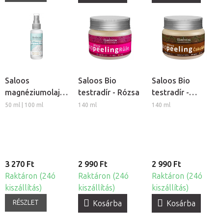
Saloos
Saloos Bio
Saloos Bio
magnéziumolaj
testradír - Rózsa
testradír -
izmokra
Csokoládé
50 ml | 100 ml
140 ml
140 ml
3 270 Ft
2 990 Ft
2 990 Ft
Raktáron (24ó
Raktáron (24ó
Raktáron (24ó
kiszállítás)
kiszállítás)
kiszállítás)
RÉSZLET
Kosárba
Kosárba