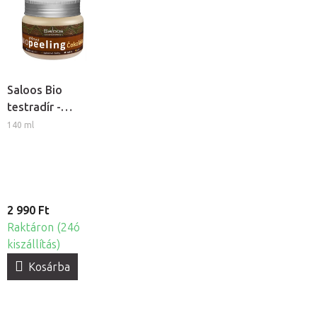
Saloos Bio
testradír -
Csokoládé
140 ml
2 990 Ft
Raktáron (24ó
kiszállítás)
Kosárba