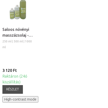
Saloos növényi
masszázsolaj -
Szőlő
250 ml | 500 ml | 1000
ml
3 120 Ft
Raktáron (24ó
kiszállítás)
RÉSZLET
High-contrast mode