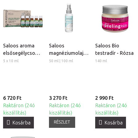
Saloos aroma
Saloos
Saloos Bio
elsősegélycsomag
magnéziumolaj
testradír - Rózsa
- 100%-ban
izmokra
5 x 10 ml
50 ml | 100 ml
140 ml
természetes
illóolaj készlet
6 720 Ft
3 270 Ft
2 990 Ft
Raktáron (24ó
Raktáron (24ó
Raktáron (24ó
kiszállítás)
kiszállítás)
kiszállítás)
RÉSZLET
Kosárba
Kosárba