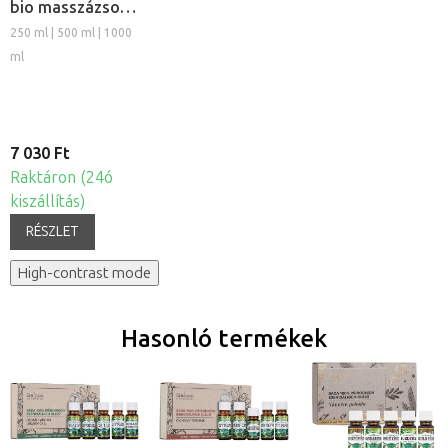
bio masszázsolaj
és testolaj
250 ml | 500 ml | 1000
ml
7 030 Ft
Raktáron (24ó
kiszállítás)
RÉSZLET
High-contrast mode
Hasonló termékek