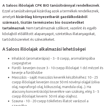
A Saloos illóolajak CPK BIO tanúsítvánnyal rendelkeznek
.
Ezzel a tanúsítvánnyal kizárólag azok a termékek rendelkeznek,
amelyek
kizárólag környezetbarát gazdálkodásból
származó, tisztán természetes bio összetevőket
tartalmaznak
. Nem tartalmaznak szilikont, vazelint és egyéb
kőolajból előállított alapanyagot, szintetikus illatanyagokat,
tartósítószereket és színezékeket.
A Saloos illóolajak alkalmazási lehetőségei
Inhaláció (aromaterápia) - 3 - 8 csepp, aromalámpába
csepegtetve
Fürdő- keverjen össze 3 - 10 csepp illóolajat 1 dcl mézzel és
keverje a fürdővízbe
Masszázs - saját masszázs keverék készítéséhez: 10 - 25
csepp illóolajat keverjen össze 50 ml növényi olajjal (olíva
olaj, napraforgó olaj, kókuszolaj, mandula olaj...). Ha
alacsony koncentrációjú keverékre van szükség, elég 3 - 5
csepp illóolajat keverni 50 ml alap olajhoz.
Szauna - 10 - 20 csepp tökéletes illatot varázsol a
szaunába