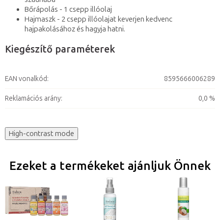
Bőrápolás - 1 csepp illóolaj
Hajmaszk - 2 csepp illóolajat keverjen kedvenc
hajpakolásához és hagyja hatni.
Kiegészítő paraméterek
EAN vonalkód
:
8595666006289
Reklamációs arány
:
0,0 %
High-contrast mode
Ezeket a termékeket ajánljuk Önnek