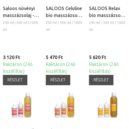
Saloos növényi
SALOOS Celuline
SALOOS Relax
masszázsolaj -
bio masszázsolaj
bio masszázsolaj
Szőlő
és testolaj
és testolaj
250 ml | 500 ml | 1000
250 ml / 500 ml / 1000
250 ml / 500 ml / 1000
ml
ml
ml
3 120 Ft
5 470 Ft
5 620 Ft
Raktáron (24ó
Raktáron (24ó
Raktáron (24ó
kiszállítás)
kiszállítás)
kiszállítás)
RÉSZLET
RÉSZLET
RÉSZLET