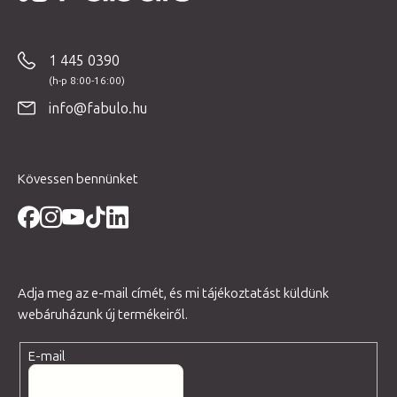
á
b
1 445 0390
l
é
info@fabulo.hu
c
Kövessen bennünket
Adja meg az e-mail címét, és mi tájékoztatást küldünk
webáruházunk új termékeiről.
E-mail