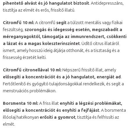
pihentető alvást és jó hangulatot biztosít
. Antidepresszáns,
tisztítja az elmét és erős, frissítő illatú.
Citromfű 10 ml:
A citromfű
segít
a túlzott mentális vagy fizikai
feszültség,
szorongás és idegesség esetén, megszabadít a
méreganyagoktól, támogatja az immunrendszert, csökkenti
a lázat és a magas koleszterinszintet
. Üdítő citrus illatáról
ismert, amely hosszú ideig átjárja otthonát, és a tisztaság és a
frissesség érzetét kelti.
Citromfű citronellával 10 ml:
Népszerű frissítő illat, amely
elősegíti a koncentrációt és a jó hangulatot, energiát ad
.
Fertőtlenítő és gyógyító tulajdonságokkal rendelkezik, és segít a
menstruációs problémákon.
Borsmenta 10 ml:
A friss illat
enyhíti a légzési problémákat,
elősegíti a koncentrációt és enyhíti a fejfájást
. A borsmenta
illóolaj hatékonyan
erősíti a gyomrot
, tisztítja és felfrissíti az
elmét.