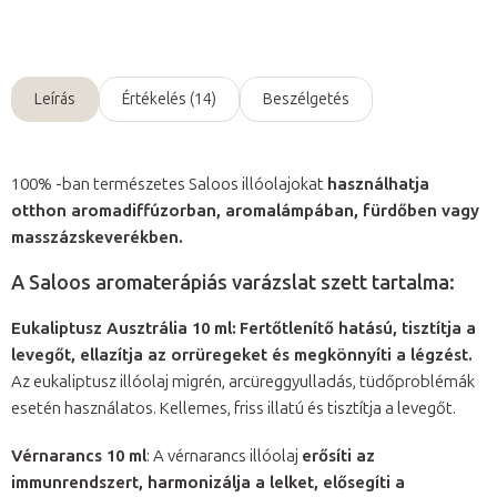
Kérdés
Leírás
Értékelés (14)
Beszélgetés
100% -ban természetes Saloos illóolajokat
használhatja
otthon aromadiffúzorban, aromalámpában, fürdőben vagy
masszázskeverékben.
A Saloos aromaterápiás varázslat szett tartalma:
Eukaliptusz Ausztrália 10 ml:
Fertőtlenítő hatású, tisztítja a
levegőt, ellazítja az orrüregeket és megkönnyíti a légzést.
Az eukaliptusz illóolaj migrén, arcüreggyulladás, tüdőproblémák
esetén használatos. Kellemes, friss illatú és tisztítja a levegőt.
Vérnarancs 10 ml
: A vérnarancs illóolaj
erősíti az
immunrendszert, harmonizálja a lelket, elősegíti a