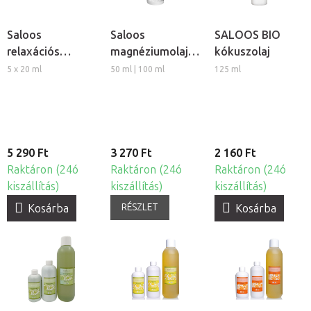
Saloos
Saloos
SALOOS BIO
relaxációs
magnéziumolaj
kókuszolaj
varázslat - bio
izmokra
5 x 20 ml
50 ml | 100 ml
125 ml
test- és
masszázsolaj
készlet
5 290 Ft
3 270 Ft
2 160 Ft
Raktáron (24ó
Raktáron (24ó
Raktáron (24ó
kiszállítás)
kiszállítás)
kiszállítás)
RÉSZLET
Kosárba
Kosárba