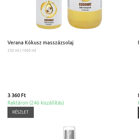
Verana Kókusz masszázsolaj
250 ml | 1000 ml
3 360 Ft
Raktáron (24ó kiszállítás)
RÉSZLET