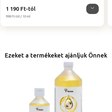
csillag.
1 190 Ft-tól
Egységár:
998 Ft-tól / 10 ml
Ezeket a termékeket ajánljuk Önnek