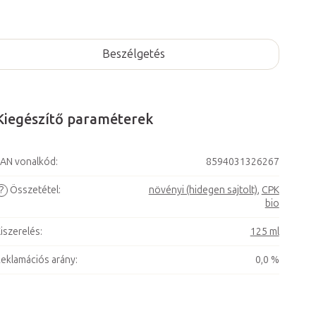
Beszélgetés
Kiegészítő paraméterek
AN vonalkód
:
8594031326267
?
Összetétel
:
növényi (hidegen sajtolt)
,
CPK
bio
iszerelés
:
125 ml
eklamációs arány
:
0,0 %