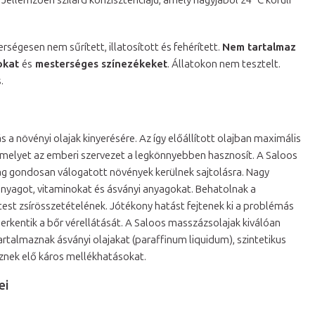
Jellemzően szilárd konzisztenciájú, amely nagyjából 24 °C körüli
erségesen nem sűrített, illatosított és fehérített.
Nem tartalmaz
gokat
és
mesterséges színezékeket
. Állatokon nem tesztelt.
.
 a növényi olajak kinyerésére. Az így előállított olajban maximális
elyet az emberi szervezet a legkönnyebben hasznosít. A Saloos
lag gondosan válogatott növények kerülnek sajtolásra. Nagy
nyagot, vitaminokat és ásványi anyagokat. Behatolnak a
est zsírösszetételének. Jótékony hatást fejtenek ki a problémás
 serkentik a bőr vérellátását. A Saloos masszázsolajak kiválóan
rtalmaznak ásványi olajakat (paraffinum liquidum), szintetikus
éznek elő káros mellékhatásokat.
ei