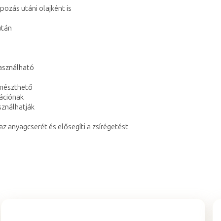
pozás utáni olajként is
után
használható
emészthető
dációnak
sználhatják
az anyagcserét és elősegíti a zsírégetést