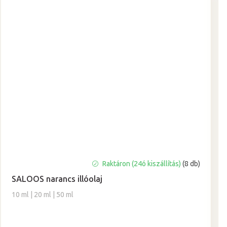
A
Raktáron (24ó kiszállítás)
(8 db)
termék
SALOOS narancs illóolaj
átlagos
értékelése
10 ml | 20 ml | 50 ml
5-
ből
5,0