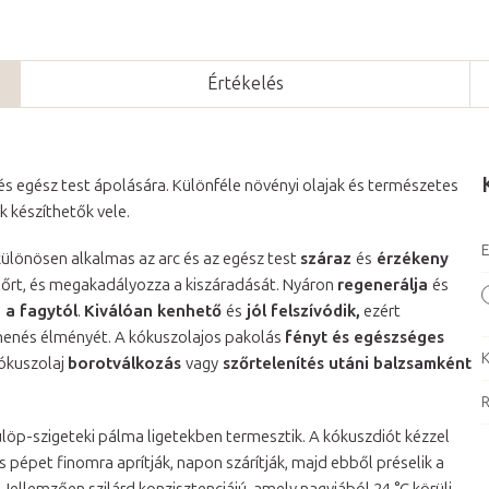
Értékelés
 és egész test ápolására. Különféle növényi olajak és természetes
k készíthetők vele.
E
ülönösen alkalmas az arc és az egész test
száraz
és
érzékeny
a bőrt, és megakadályozza a kiszáradását. Nyáron
regenerálja
és
 a fagytól
.
Kiválóan kenhető
és
jól felszívódik,
ezért
pihenés élményét. A kókuszolajos pakolás
fényt és egészséges
K
kókuszolaj
borotválkozás
vagy
szőrtelenítés utáni balzsamként
R
ülöp-szigeteki pálma ligetekben termesztik. A kókuszdiót kézzel
 pépet finomra aprítják, napon szárítják, majd ebből préselik a