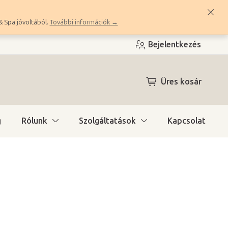
& Spa jóvoltából.
További információk →
Bejelentkezés
KOSÁR
Üres kosár
g
Rólunk
Szolgáltatások
Kapcsolat
ítás)
(>10 db)