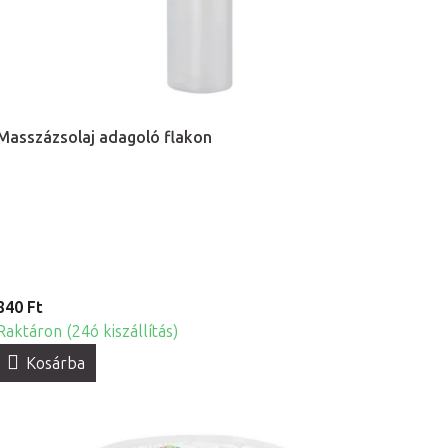
Masszázsolaj adagoló flakon
840 Ft
Raktáron (24ó kiszállítás)
Kosárba