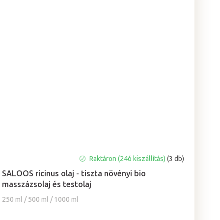
A
Raktáron (24ó kiszállítás)
(3 db)
termék
SALOOS ricinus olaj - tiszta növényi bio
átlagos
masszázsolaj és testolaj
értékelése
5-
250 ml / 500 ml / 1000 ml
ből
5,0