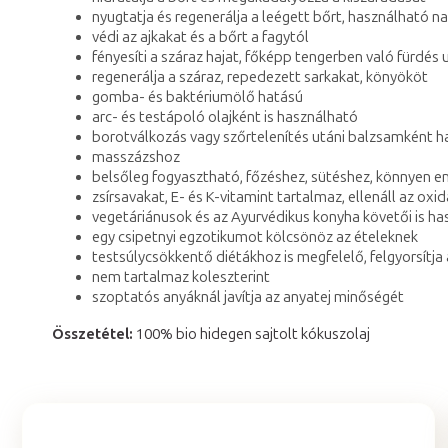
nyugtatja és regenerálja a leégett bőrt, használható na
védi az ajkakat és a bőrt a fagytól
fényesíti a száraz hajat, főképp tengerben való fürdés 
regenerálja a száraz, repedezett sarkakat, könyököt
gomba- és baktériumölő hatású
arc- és testápoló olajként is használható
borotválkozás vagy szőrtelenítés utáni balzsamként 
masszázshoz
belsőleg fogyasztható, főzéshez, sütéshez, könnyen 
zsírsavakat, E- és K-vitamint tartalmaz, ellenáll az oxi
vegetáriánusok és az Ayurvédikus konyha követői is ha
egy csipetnyi egzotikumot kölcsönöz az ételeknek
testsúlycsökkentő diétákhoz is megfelelő, felgyorsítja 
nem tartalmaz koleszterint
szoptatós anyáknál javítja az anyatej minőségét
Összetétel:
100% bio hidegen sajtolt kókuszolaj