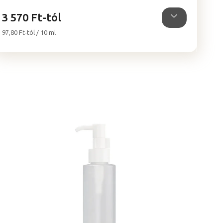
csillag.
3 570 Ft-tól
Egységár:
97,80 Ft-tól / 10 ml