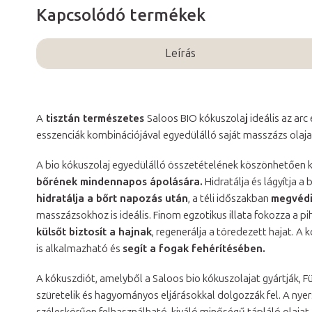
Kapcsolódó termékek
Leírás
A
tisztán természetes
Saloos BIO kókuszola
j
ideális az arc
esszenciák kombinációjával egyedülálló saját masszázs olaja
A bio kókuszolaj egyedülálló összetételének köszönhetően k
bőrének mindennapos ápolására.
Hidratálja és lágyítja 
hidratálja a bőrt napozás után
, a téli időszakban
megvédi
masszázsokhoz is ideális. Finom egzotikus illata fokozza a 
külsőt biztosít a hajnak
, regenerálja a töredezett hajat. A 
is alkalmazható és
segít a fogak fehérítésében.
A kókuszdiót, amelyből a Saloos bio kókuszolajat gyártják, F
szüretelik és hagyományos eljárásokkal dolgozzák fel. A nyers