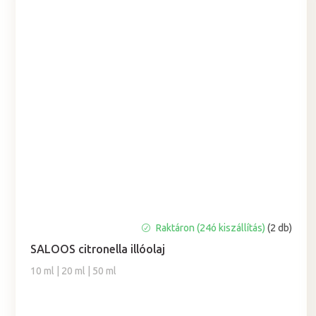
Raktáron (24ó kiszállítás)
(2 db)
SALOOS citronella illóolaj
10 ml | 20 ml | 50 ml