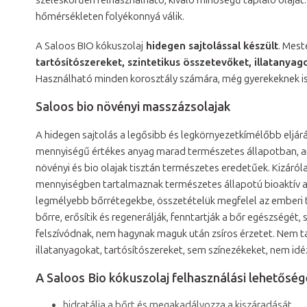
széleskörűen felhasználható, kiváló minőségű tápláló olajat. 
hőmérsékleten folyékonnyá válik.
A Saloos BIO kókuszolaj
hidegen sajtolással készült
. Mest
tartósítószereket, szintetikus összetevőket, illatanya
Használható minden korosztály számára, még gyerekeknek is
Saloos bio növényi masszázsolajak
A hidegen sajtolás a legősibb és legkörnyezetkímélőbb eljárás
mennyiségű értékes anyag marad természetes állapotban, am
növényi és bio olajak tisztán természetes eredetűek. Kizáró
mennyiségben tartalmaznak természetes állapotú bioaktív a
legmélyebb bőrrétegekbe, összetételük megfelel az emberi t
bőrre, erősítik és regenerálják, fenntartják a bőr egészségét,
felszívódnak, nem hagynak maguk után zsíros érzetet. Nem ta
illatanyagokat, tartósítószereket, sem színezékeket, nem id
A Saloos Bio kókuszolaj felhasználási lehetőség
hidratálja a bőrt és megakadályozza a kiszáradását