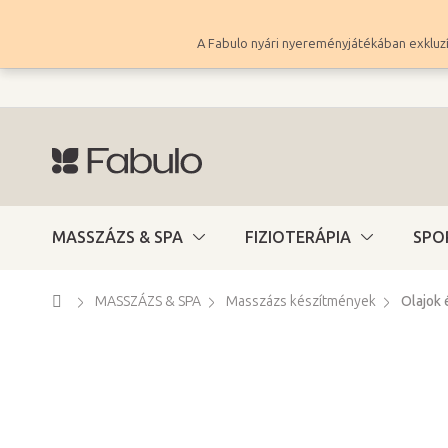
Ugrás
a
A Fabulo nyári nyereményjátékában exkluzí
fő
tartalomhoz
MASSZÁZS & SPA
FIZIOTERÁPIA
SPO
Kezdőlap
MASSZÁZS & SPA
Masszázs készítmények
Olajok 