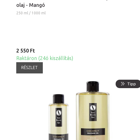
olaj - Mangó
250 ml / 1000 ml
2 550 Ft
Raktáron (24ó kiszállítás)
RÉSZLET
Tipp