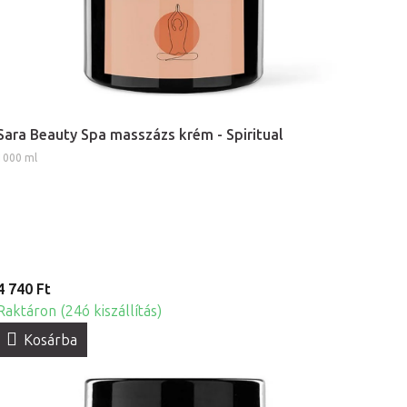
Sara Beauty Spa masszázs krém - Spiritual
1000 ml
4 740 Ft
Raktáron (24ó kiszállítás)
Kosárba