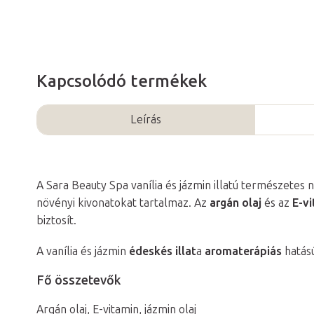
Kapcsolódó termékek
Leírás
A Sara Beauty Spa vanília és jázmin illatú természetes
növényi kivonatokat tartalmaz. Az
argán olaj
és az
E-vi
biztosít.
A vanília és jázmin
édeskés illat
a
aromaterápiás
hatás
Fő összetevők
Argán olaj, E-vitamin, jázmin olaj