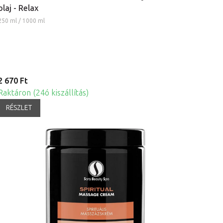
olaj - Relax
250 ml / 1000 ml
2 670 Ft
Raktáron (24ó kiszállítás)
RÉSZLET