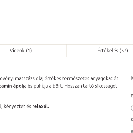
Videók (1)
Értékelés (37)
 növényi masszázs olaj értékes természetes anyagokat és
tamin ápol
ja és puhítja a bőrt. Hosszan tartó síkosságot
E
ú, kényeztet és
relaxál.
K
R