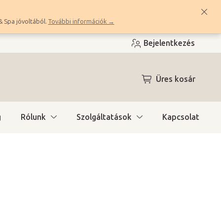
& Spa jóvoltából.
További információk →
Bejelentkezés
KOSÁR
Üres kosár
g
Rólunk
Szolgáltatások
Kapcsolat
a