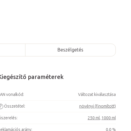
Beszélgetés
Kiegészítő paraméterek
AN vonalkód
:
Változat kiválasztása
?
Összetétel
:
növényi (finomított)
iszerelés
:
250 ml
,
1000 ml
eklamációs arány
:
0,0 %