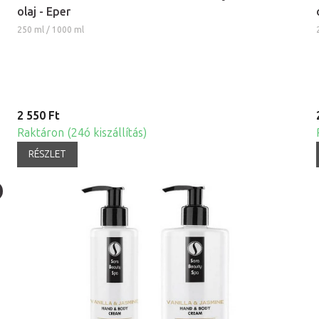
olaj - Eper
250 ml / 1000 ml
2 550 Ft
Raktáron (24ó kiszállítás)
RÉSZLET