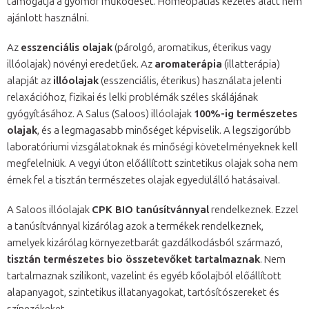
támogatja a gyomor működését. Homeopátiás kezelés alatt nem
ajánlott használni.
Az
esszenciális olajak
(párolgó, aromatikus, éterikus vagy
illóolajak) növényi eredetűek. Az
aromaterápia
(illatterápia)
alapját az
illóolajak
(esszenciális, éterikus) használata jelenti
relaxációhoz, fizikai és lelki problémák széles skálájának
gyógyításához. A Salus (Saloos) illóolajak
100%-ig természetes
olajak
, és a legmagasabb minőséget képviselik. A legszigorúbb
laboratóriumi vizsgálatoknak és minőségi követelményeknek kell
megfelelniük. A vegyi úton előállított szintetikus olajak soha nem
érnek fel a tisztán természetes olajak egyedülálló hatásaival.
A Saloos illóolajak
CPK BIO tanúsítvánnyal
rendelkeznek. Ezzel
a tanúsítvánnyal kizárólag azok a termékek rendelkeznek,
amelyek kizárólag környezetbarát gazdálkodásból származó,
tisztán természetes bio összetevőket tartalmaznak
. Nem
tartalmaznak szilikont, vazelint és egyéb kőolajból előállított
alapanyagot, szintetikus illatanyagokat, tartósítószereket és