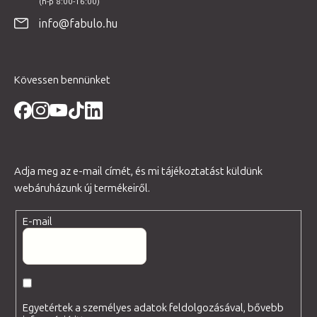
é
info@fabulo.hu
c
Kövessen bennünket
Adja meg az e-mail címét, és mi tájékoztatást küldünk
webáruházunk új termékeiről.
E-mail
Egyetértek a személyes adatok feldolgozásával, bővebb