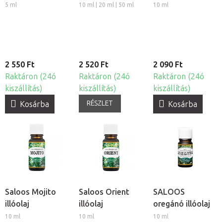
5 ml
10 ml | 20 ml | 50 ml
10 ml
2 550 Ft
2 520 Ft
2 090 Ft
Raktáron (24ó
Raktáron (24ó
Raktáron (24ó
kiszállítás)
kiszállítás)
kiszállítás)
RÉSZLET
Kosárba
Kosárba
Saloos Mojito
Saloos Orient
SALOOS
illóolaj
illóolaj
oregánó illóolaj
10 ml
10 ml
10 ml