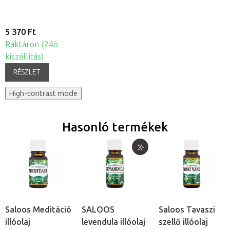
5 370 Ft
Raktáron (24ó
kiszállítás)
RÉSZLET
High-contrast mode
Hasonló termékek
Saloos Meditáció
SALOOS
Saloos Tavaszi
illóolaj
levendula illóolaj
szellő illóolaj