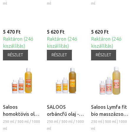
ml
ml
ml
5 470 Ft
5 620 Ft
5 620 Ft
Raktáron (24ó
Raktáron (24ó
Raktáron (24ó
kiszállítás)
kiszállítás)
kiszállítás)
RÉSZLET
RÉSZLET
RÉSZLET
Saloos
SALOOS
Saloos Lymfa fit
homoktövis olaj
orbáncfű olaj -
bio masszázsolaj
- gyógynövény
gyógynövény
és testolaj
250 ml / 500 ml / 1000
250 ml / 500 ml / 1000
250 ml | 500 ml | 1000
kivonat
kivonat
ml
ml
ml