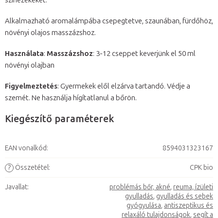
színezékeket.
Alkalmazható aromalámpába csepegtetve, szaunában, fürdőhöz,
növényi olajos masszázshoz.
Használata
:
Masszázshoz
: 3-12 cseppet keverjünk el 50 ml
növényi olajban
Figyelmeztetés
: Gyermekek elől elzárva tartandó. Védje a
szemét. Ne használja hígítatlanul a bőrön.
Kiegészítő paraméterek
EAN vonalkód
:
8594031323167
?
Összetétel
:
CPK bio
Javallat
:
problémás bőr, akné
,
reuma, ízületi
gyulladás
,
gyulladás és sebek
gyógyulása
,
antiszeptikus és
relaxáló tulajdonságok
,
segít a