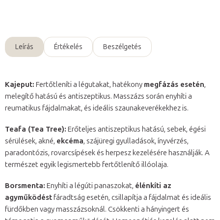
Kérdés
Leírás
Értékelés
Beszélgetés
Kajeput:
Fertőtleníti a légutakat, hatékony
megfázás esetén
,
melegítő hatású és antiszeptikus. Masszázs során enyhíti a
reumatikus fájdalmakat, és ideális szaunakeverékekhez is.
Teafa (Tea Tree):
Erőteljes antiszeptikus hatású, sebek, égési
sérülések, akné,
ekcéma
, szájüregi gyulladások, ínyvérzés,
paradontózis, rovarcsípések és herpesz kezelésére használják. A
természet egyik legismertebb fertőtlenítő illóolaja.
Borsmenta:
Enyhíti a légúti panaszokat,
élénkíti az
agyműködést
fáradtság esetén, csillapítja a fájdalmat és ideális
fürdőkben vagy masszázsoknál. Csökkenti a hányingert és