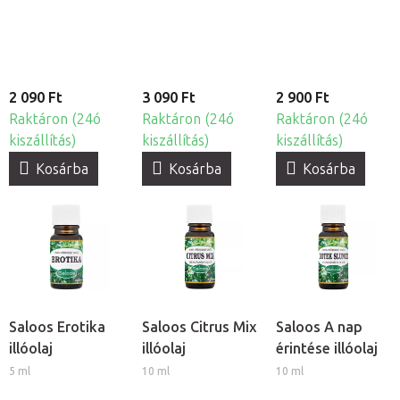
2 090 Ft
3 090 Ft
2 900 Ft
Raktáron (24ó
Raktáron (24ó
Raktáron (24ó
kiszállítás)
kiszállítás)
kiszállítás)
Kosárba
Kosárba
Kosárba
Saloos Erotika
Saloos Citrus Mix
Saloos A nap
illóolaj
illóolaj
érintése illóolaj
5 ml
10 ml
10 ml