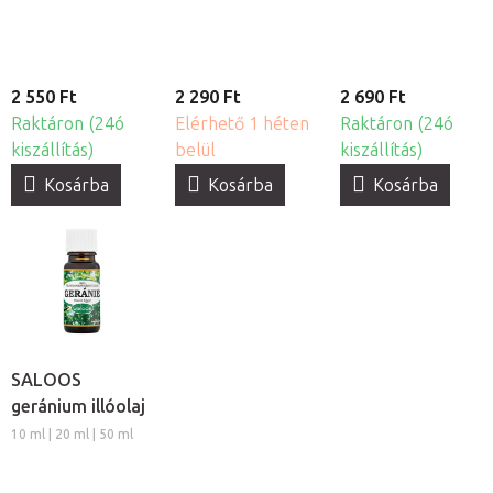
2 550 Ft
2 290 Ft
2 690 Ft
Raktáron (24ó
Elérhető 1 héten
Raktáron (24ó
kiszállítás)
belül
kiszállítás)
Kosárba
Kosárba
Kosárba
SALOOS
geránium illóolaj
10 ml | 20 ml | 50 ml