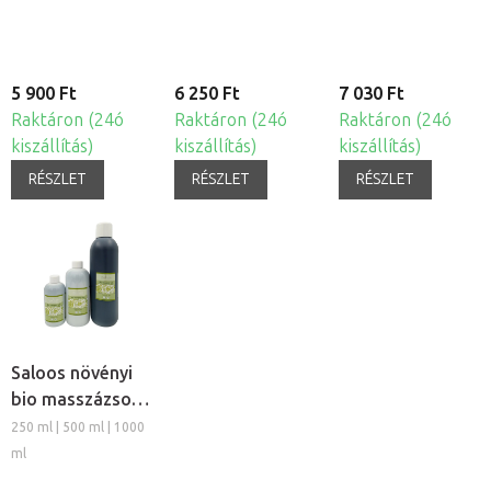
5 900 Ft
6 250 Ft
7 030 Ft
Raktáron (24ó
Raktáron (24ó
Raktáron (24ó
kiszállítás)
kiszállítás)
kiszállítás)
RÉSZLET
RÉSZLET
RÉSZLET
Saloos növényi
bio masszázsolaj
- Kender
250 ml | 500 ml | 1000
ml