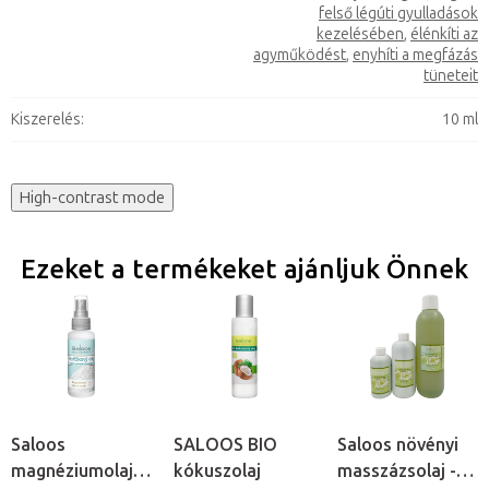
felső légúti gyulladások
kezelésében
,
élénkíti az
agyműködést
,
enyhíti a megfázás
tüneteit
Kiszerelés
:
10 ml
High-contrast mode
Ezeket a termékeket ajánljuk Önnek
Saloos
SALOOS BIO
Saloos növényi
magnéziumolaj
kókuszolaj
masszázsolaj -