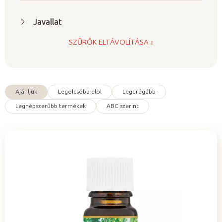
s
t
Javallat
á
SZŰRŐK ELTÁVOLÍTÁSA
j
a
Ajánljuk
Legolcsóbb elöl
Legdrágább
T
Legnépszerűbb termékek
ABC szerint
e
r
m
é
k
e
k
r
e