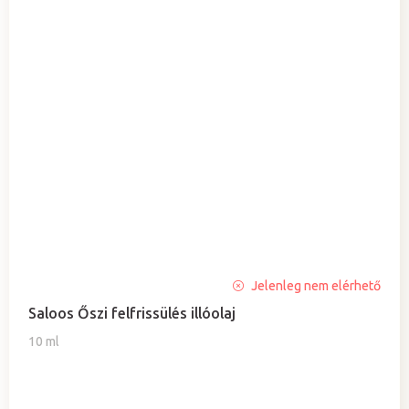
Jelenleg nem elérhető
Saloos Őszi felfrissülés illóolaj
10 ml