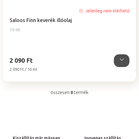
Jelenleg nem elérhető
Saloos Finn keverék illóolaj
10 ml
2 090 Ft
Egységár:
2 090 Ft / 10 ml
összesen
8
termék
L
i
s
t
a
i
Kiszállítás már másnap
Ingyenes szállítás