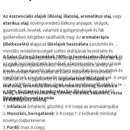
Az esszenciális olajok
(
illóolaj
,
illatolaj, aromatikus olaj
, vagy
éterikus olaj
)
növényi eredetű illékony anyagok
.
Virágok,
gyümölcsök, levelek, valamint a gyógynövények és fák
gyökereiben, kérgében találhatók meg
.
Az
aromaterápia
(illatkezelés)
alapja az
illóolajok használata
a pszichés és
mentális rendellenességek széles skálájának kezelésére és
A Salus (
Saloos
)
termékek
100%-ig természetes illóolajok
és
relaxációra
. A belégzéskor az illóolaj a szervezetbe kerül (az agy
az egyik legminőségebb termékek a természetes növényi olajak
szaglóközpontjába, limbikus rendszerhez közelre, amely az
piacán. A legszigorúbb laboratóriumi vizsgálatokon teszteltek és
érzelmeinkért felel), ezáltal az illatok különféle érzelmeket
megfelelnek a legigényesebb minőségi követelményeknek. A vegyi
váltanak ki. A leggyakoribb és
legismertebb illóolajok a
úton előállított szintetikus olajak soha nem hasonlíthatók össze
teafaolaj, levendula illóolaj, borsmenta illóolaj, továbbá a
a
100% tisztáságú természetes bio illóolajok
egyedülálló
fahéj, citromfű, rozmaring, citrom, narancs, kakukkfű, rózsa
hatásával.
Illóolajok felhasználási módja
és eukaliptusz illóolaj.
1.
Inhlaláció
(
inhaláció, gőzölés
): 4-8 csepp az aromalámpába
2.
Masszázs, borogatások:
3-9 csepp 1-2 evőkanál minőségi
növényi olajba keverve
3.
Fürdő:
max. 8 csepp