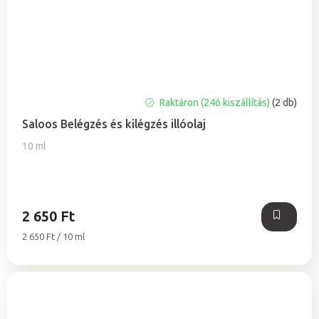
Raktáron (24ó kiszállítás)
(2 db)
Saloos Belégzés és kilégzés illóolaj
10 ml
2 650 Ft
Egységár:
2 650 Ft / 10 ml