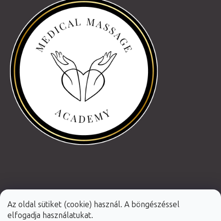
Az oldal sütiket (cookie) használ. A böngészéssel
elfogadja használatukat.