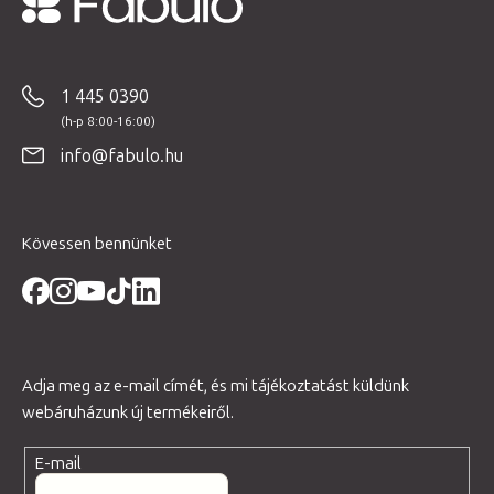
L
á
b
1 445 0390
l
é
info@fabulo.hu
c
Kövessen bennünket
Adja meg az e-mail címét, és mi tájékoztatást küldünk
webáruházunk új termékeiről.
E-mail