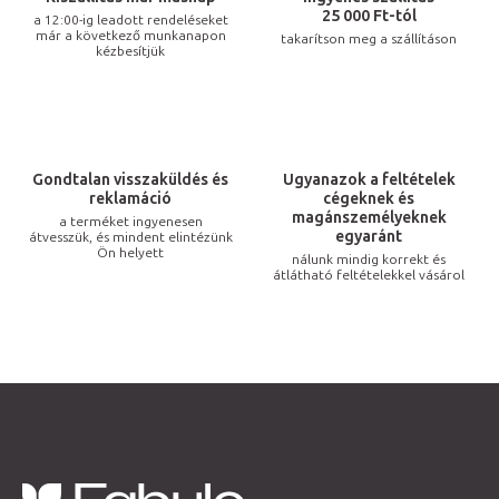
r
25 000 Ft-tól
a 12:00-ig leadott rendeléseket
már a következő munkanapon
takarítson meg a szállításon
á
kézbesítjük
n
y
í
t
Gondtalan visszaküldés és
Ugyanazok a feltételek
á
reklamáció
cégeknek és
s
magánszemélyeknek
a terméket ingyenesen
egyaránt
átvesszük, és mindent elintézünk
e
Ön helyett
nálunk mindig korrekt és
l
átlátható feltételekkel vásárol
e
m
e
i