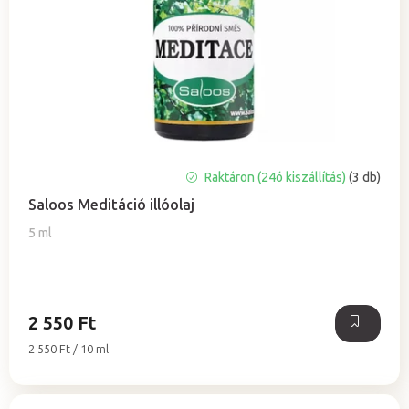
n
d
e
z
é
s
e
Raktáron (24ó kiszállítás)
(3 db)
Saloos Meditáció illóolaj
5 ml
2 550 Ft
Egységár:
2 550 Ft / 10 ml