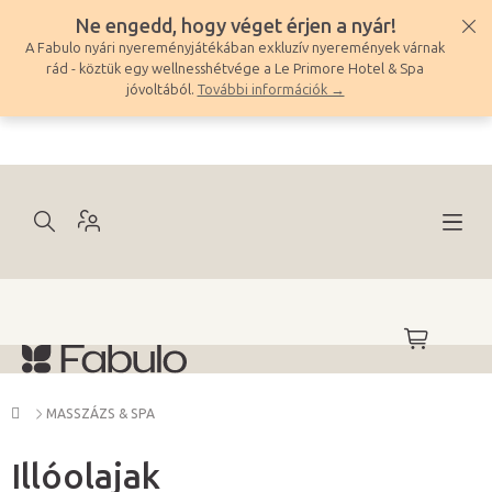
Ugrás
Ne engedd, hogy véget érjen a nyár!
a
A Fabulo nyári nyereményjátékában exkluzív nyeremények várnak
fő
rád - köztük egy wellnesshétvége a Le Primore Hotel & Spa
tartalomhoz
jóvoltából.
További információk →
KOSÁR
Kezdőlap
MASSZÁZS & SPA
Illóolajak