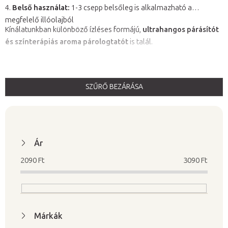
4.
Belső használat:
1-3 csepp belsőleg is alkalmazható a
megfelelő illóolajból
Kínálatunkban különböző ízléses formájú,
ultrahangos párásítót
és színterápiás aroma párologtatót
is talál.
SZŰRŐ BEZÁRÁSA
T
e
r
m
Ár
é
2090
Ft
3090
Ft
k
e
k
l
Márkák
i