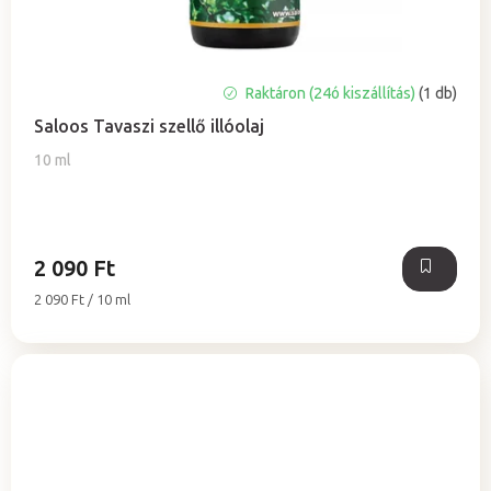
A
Raktáron (24ó kiszállítás)
(1 db)
termék
Saloos Tavaszi szellő illóolaj
átlagos
értékelése
10 ml
5-
ből
5,0
csillag.
2 090 Ft
Egységár:
2 090 Ft / 10 ml