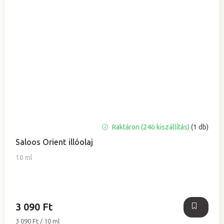
A
Raktáron (24ó kiszállítás)
(1 db)
termék
Saloos Orient illóolaj
átlagos
értékelése
10 ml
5-
ből
0,0
csillag.
3 090 Ft
Egységár:
3 090 Ft / 10 ml