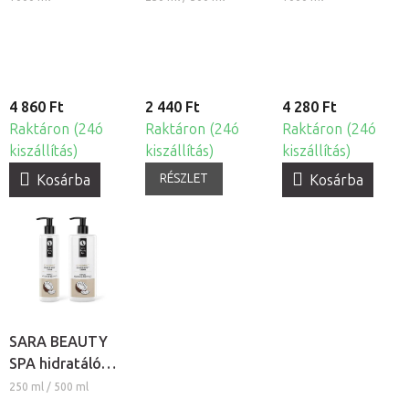
krém
Erdei
krém
gyümölcsös
4 860 Ft
2 440 Ft
4 280 Ft
Raktáron (24ó
Raktáron (24ó
Raktáron (24ó
kiszállítás)
kiszállítás)
kiszállítás)
RÉSZLET
Kosárba
Kosárba
SARA BEAUTY
SPA hidratáló
krém - Kókusz
250 ml / 500 ml