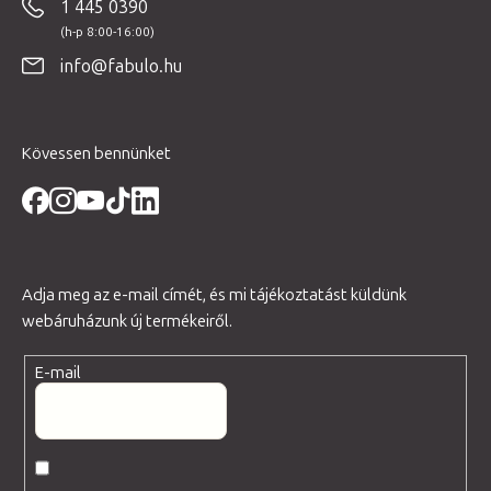
1 445 0390
l
é
info@fabulo.hu
c
Kövessen bennünket
Adja meg az e-mail címét, és mi tájékoztatást küldünk
webáruházunk új termékeiről.
E-mail