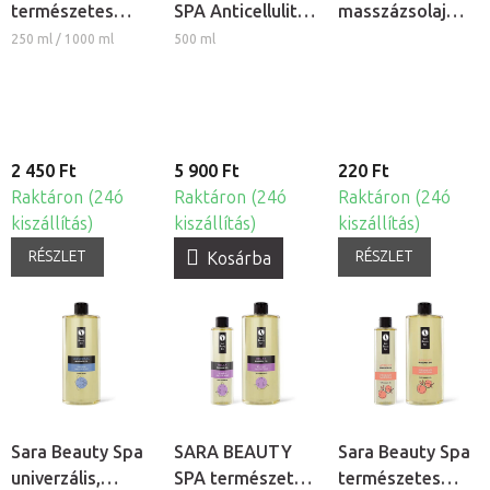
természetes
SPA Anticellulite
masszázsolaj
növényi
krém
adagoló pumpa
250 ml / 1000 ml
500 ml
masszázsolaj -
Macaron
2 450 Ft
5 900 Ft
220 Ft
Raktáron (24ó
Raktáron (24ó
Raktáron (24ó
kiszállítás)
kiszállítás)
kiszállítás)
RÉSZLET
RÉSZLET
Kosárba
Sara Beauty Spa
SARA BEAUTY
Sara Beauty Spa
univerzális,
SPA természetes
természetes