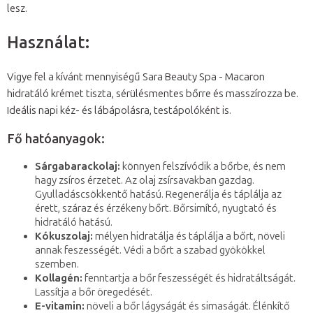
lesz.
Használat:
Vigye fel a kívánt mennyiségű Sara Beauty Spa - Macaron
hidratáló krémet tiszta, sérülésmentes bőrre és masszírozza be.
Ideális napi kéz- és lábápolásra, testápolóként is.
Fő hatóanyagok:
Sárgabarackolaj:
könnyen felszívódik a bőrbe, és nem
hagy zsíros érzetet. Az olaj zsírsavakban gazdag.
Gyulladáscsökkentő hatású. Regenerálja és táplálja az
érett, száraz és érzékeny bőrt. Bőrsimító, nyugtató és
hidratáló hatású.
Kókuszolaj:
mélyen hidratálja és táplálja a bőrt, növeli
annak feszességét. Védi a bőrt a szabad gyökökkel
szemben.
Kollagén:
fenntartja a bőr feszességét és hidratáltságát.
Lassítja a bőr öregedését.
E-vitamin:
növeli a bőr lágyságát és simaságát. Élénkítő