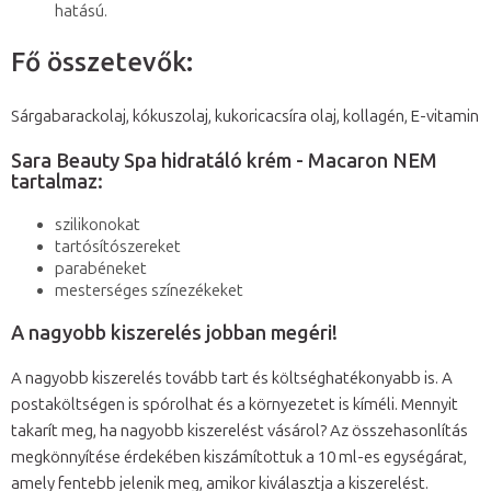
hatású.
Fő összetevők:
Sárgabarackolaj, kókuszolaj, kukoricacsíra olaj, kollagén, E-vitamin
Sara Beauty Spa hidratáló krém - Macaron NEM
tartalmaz:
szilikonokat
tartósítószereket
parabéneket
mesterséges színezékeket
A nagyobb kiszerelés jobban megéri!
A nagyobb kiszerelés tovább tart és költséghatékonyabb is. A
postaköltségen is spórolhat és a környezetet is kíméli. Mennyit
takarít meg, ha nagyobb kiszerelést vásárol? Az összehasonlítás
megkönnyítése érdekében kiszámítottuk a 10 ml-es egységárat,
amely fentebb jelenik meg, amikor kiválasztja a kiszerelést.