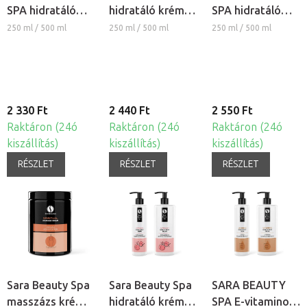
SPA hidratáló
hidratáló krém -
SPA hidratáló
krém - Mangó-
Lótusz és
krém - Bambusz
250 ml / 500 ml
250 ml / 500 ml
250 ml / 500 ml
Levendula
Vízililiom
& Zöld tea
2 330 Ft
2 440 Ft
2 550 Ft
Raktáron (24ó
Raktáron (24ó
Raktáron (24ó
kiszállítás)
kiszállítás)
kiszállítás)
RÉSZLET
RÉSZLET
RÉSZLET
Sara Beauty Spa
Sara Beauty Spa
SARA BEAUTY
masszázs krém -
hidratáló krém -
SPA E-vitaminos