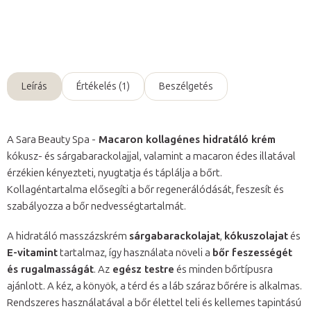
Kérdés
Leírás
Értékelés (1)
Beszélgetés
A Sara Beauty Spa -
Macaron kollagénes hidratáló krém
kókusz- és sárgabarackolajjal, valamint a macaron édes illatával
érzékien kényezteti, nyugtatja és táplálja a bőrt.
Kollagéntartalma elősegíti a bőr regenerálódását, feszesít és
szabályozza a bőr nedvességtartalmát.
A hidratáló masszázskrém
sárgabarackolajat
,
kókuszolajat
és
E-vitamint
tartalmaz, így használata növeli a
bőr feszességét
és rugalmasságát
. Az
egész testre
és minden bőrtípusra
ajánlott. A kéz, a könyök, a térd és a láb száraz bőrére is alkalmas.
Rendszeres használatával a bőr élettel teli és kellemes tapintású