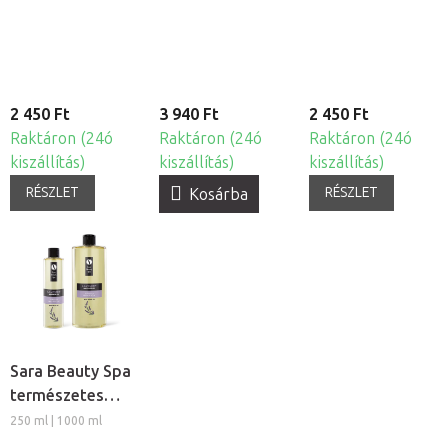
masszázsolaj -
masszázsolaj -
Lótusz
Aloe Vera
2 450 Ft
3 940 Ft
2 450 Ft
Raktáron (24ó
Raktáron (24ó
Raktáron (24ó
kiszállítás)
kiszállítás)
kiszállítás)
RÉSZLET
RÉSZLET
Kosárba
Sara Beauty Spa
természetes
növényi
250 ml | 1000 ml
masszázsolaj -