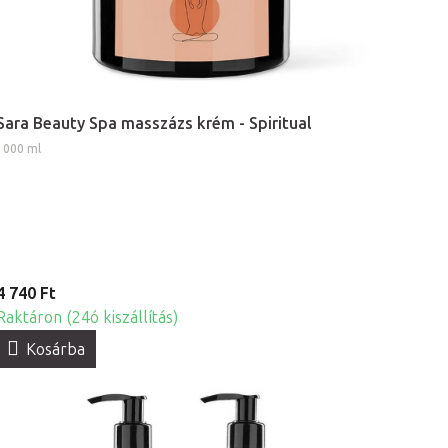
Sara Beauty Spa masszázs krém - Spiritual
1000 ml
4 740 Ft
Raktáron (24ó kiszállítás)
Kosárba