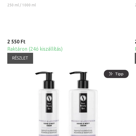
250 ml / 1000 ml
2 550 Ft
Raktáron (24ó kiszállítás)
RÉSZLET
Tipp