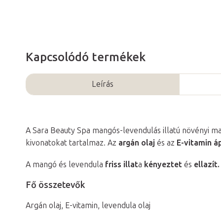
Kapcsolódó termékek
Leírás
A Sara Beauty Spa mangós-levendulás illatú növényi ma
kivonatokat tartalmaz. Az
argán olaj
és az
E-vitamin á
A mangó és levendula
friss illat
a
kényeztet
és
ellazít.
Fő összetevők
Argán olaj, E-vitamin, levendula olaj