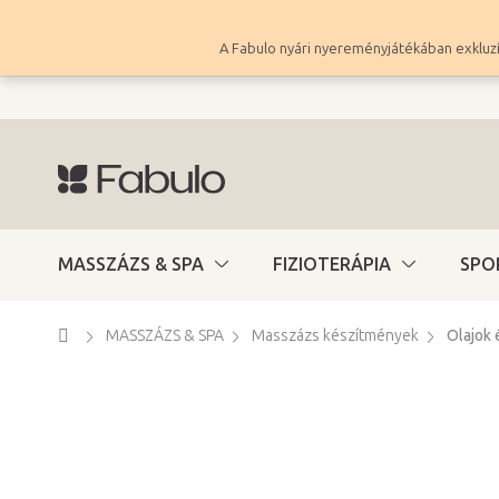
Ugrás
a
A Fabulo nyári nyereményjátékában exkluzí
fő
tartalomhoz
MASSZÁZS & SPA
FIZIOTERÁPIA
SPO
Kezdőlap
MASSZÁZS & SPA
Masszázs készítmények
Olajok 