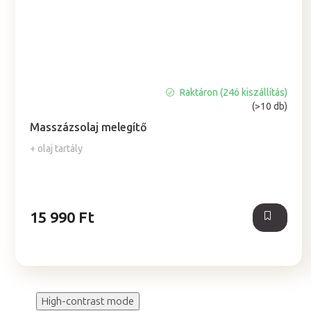
Raktáron (24ó kiszállítás)
A
(>10 db)
termék
átlagos
Masszázsolaj melegítő
értékelése
+ olaj tartály
5-
ből
5,0
csillag.
15 990 Ft
High-contrast mode