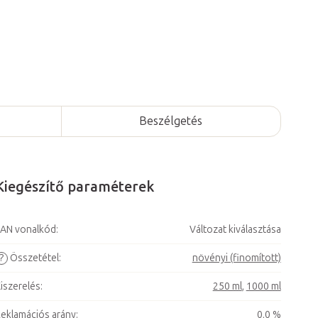
Beszélgetés
Kiegészítő paraméterek
AN vonalkód
:
Változat kiválasztása
?
Összetétel
:
növényi (finomított)
iszerelés
:
250 ml
,
1000 ml
eklamációs arány
:
0,0 %