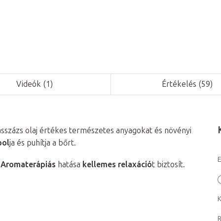
Videók (1)
Értékelés (59)
sszázs olaj értékes természetes anyagokat és növényi
pol
ja és puhítja a bőrt.
E
Aromaterápiás
hatása
kellemes relaxáció
t biztosít.
K
R