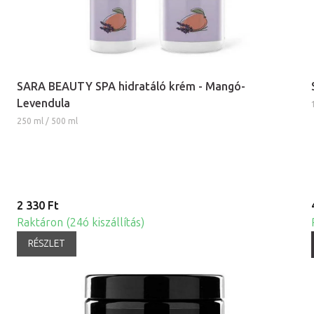
SARA BEAUTY SPA hidratáló krém - Mangó-
Levendula
250 ml / 500 ml
2 330 Ft
Raktáron (24ó kiszállítás)
RÉSZLET