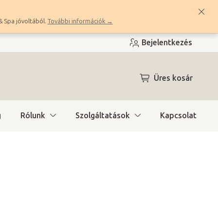
& Spa jóvoltából.
További információk →
Bejelentkezés
KOSÁR
Üres kosár
g
Rólunk
Szolgáltatások
Kapcsolat
a