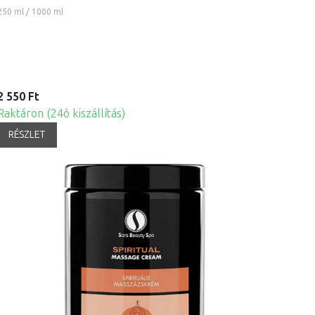
250 ml / 1000 ml
2 550 Ft
Raktáron (24ó kiszállítás)
RÉSZLET