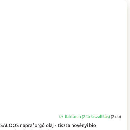
A
Raktáron (24ó kiszállítás)
(2 db)
termék
SALOOS napraforgó olaj - tiszta növényi bio
átlagos