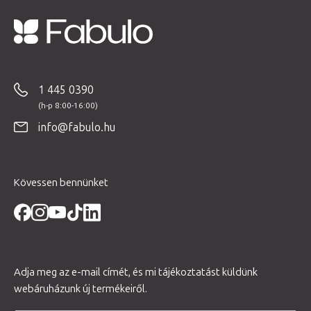
L
á
b
1 445 0390
l
é
info@fabulo.hu
c
Kövessen bennünket
Adja meg az e-mail címét, és mi tájékoztatást küldünk
webáruházunk új termékeiről.