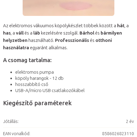
Az elektromos vákuumos köpölykészlet többek között a
hát
, a
has
, a
váll
és a
láb
kezelésére szolgál.
Bárhol
és
bármilyen
helyzetben
használható.
Professzionális
és
otthoni
használatra
egyaránt alkalmas.
A csomag tartalma:
elektromos pumpa
köpöly harangok - 12 db
hosszabbító cső
USB-A/micro USB csatlakozókábel
Kiegészítő paraméterek
Jótállás
:
2 év
EAN vonalkód
:
8586026823110