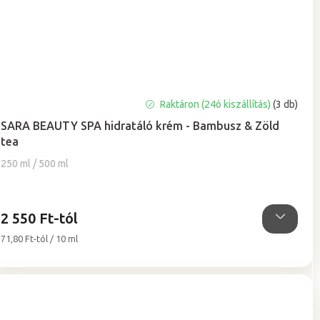
A
Raktáron (24ó kiszállítás)
(3 db)
termék
SARA BEAUTY SPA hidratáló krém - Bambusz & Zöld
átlagos
tea
értékelése
5-
250 ml / 500 ml
ből
5,0
csillag.
2 550 Ft-tól
Egységár:
71,80 Ft-tól / 10 ml