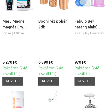
Meru Magne
Bodhi réz pohár,
Fabulo Bell
magnézium
2db
harang alakú
masszázs krém
szilikon köpöly
150 ml | 1000 ml
XS / S / M / L méretek
3 270 Ft
6 890 Ft
970 Ft
Raktáron (24ó
Raktáron (24ó
Raktáron (24ó
kiszállítás)
kiszállítás)
kiszállítás)
RÉSZLET
RÉSZLET
RÉSZLET