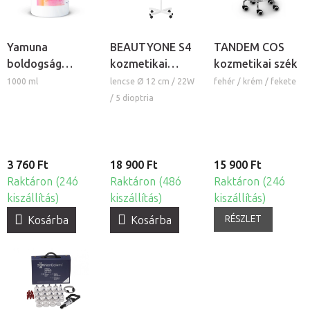
Yamuna
BEAUTYONE S4
TANDEM COS
boldogság
kozmetikai
kozmetikai szék
masszázskrém
lámpa nagyítóval
1000 ml
lencse Ø 12 cm / 22W
fehér / krém / fekete
és állvánnyal
/ 5 dioptria
3 760 Ft
18 900 Ft
15 900 Ft
Raktáron (24ó
Raktáron (48ó
Raktáron (24ó
kiszállítás)
kiszállítás)
kiszállítás)
RÉSZLET
Kosárba
Kosárba