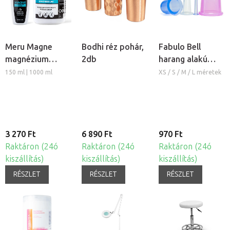
Meru Magne
Bodhi réz pohár,
Fabulo Bell
magnézium
2db
harang alakú
masszázs krém
szilikon köpöly
150 ml | 1000 ml
XS / S / M / L méretek
3 270 Ft
6 890 Ft
970 Ft
Raktáron (24ó
Raktáron (24ó
Raktáron (24ó
kiszállítás)
kiszállítás)
kiszállítás)
RÉSZLET
RÉSZLET
RÉSZLET