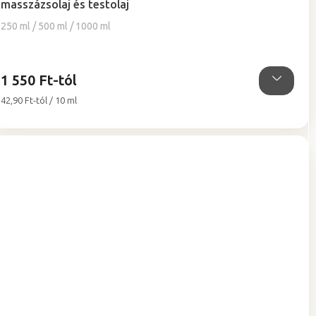
masszázsolaj és testolaj
értékelése
5-
250 ml / 500 ml / 1000 ml
ből
5,0
csillag.
1 550 Ft-tól
Egységár:
42,90 Ft-tól / 10 ml