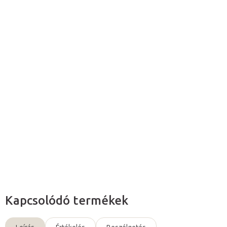
8 598 Ft ÁFA nélkül
Egységár:
Kiárusítva
A tétel elfogyott…
A Smart elektromos vákuumos köpölykészlet
különféle méretű
köpölyözőt
,
elektromos pumpát
,
hosszabbító csövet
és
USB
kábelt
tartalmaz.
Részletes információ
Kérdés
Kapcsolódó termékek