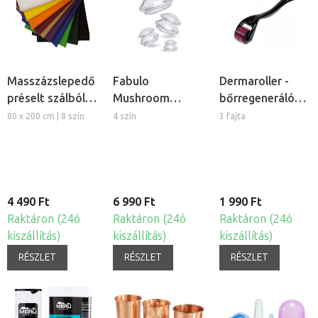
Masszázslepedő
Fabulo
Dermaroller -
préselt szálból,
Mushroom
bőrregeneráló
5db
gomba alakú
tűs henger
80 x 200 cm | 8 szín
4 szín
3 fajta
szilikon köpöly
készlet, 4db
4 490 Ft
6 990 Ft
1 990 Ft
Raktáron (24ó
Raktáron (24ó
Raktáron (24ó
kiszállítás)
kiszállítás)
kiszállítás)
RÉSZLET
RÉSZLET
RÉSZLET