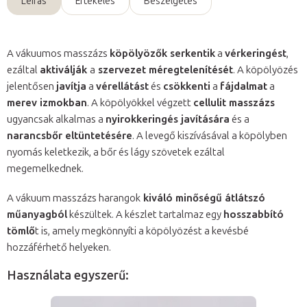
Leírás
Értékelés
Beszélgetés
A vákuumos masszázs
köpölyözők serkentik
a
vérkeringést
,
ezáltal
aktiválják
a
szervezet méregtelenítését
. A köpölyözés
jelentősen
javítja
a
vérellátást
és
csökkenti
a
fájdalmat
a
merev izmokban
. A köpölyökkel végzett
cellulit masszázs
ugyancsak alkalmas a
nyirokkeringés javítására
és a
narancsbőr eltüntetésére
. A levegő kiszívásával a köpölyben
nyomás keletkezik, a bőr és lágy szövetek ezáltal
megemelkednek.
A vákuum masszázs harangok
kiváló minőségű átlátszó
műanyagból
készültek. A készlet tartalmaz egy
hosszabbító
tömlő
t is, amely megkönnyíti a köpölyözést a kevésbé
hozzáférhető helyeken.
Használata egyszerű: