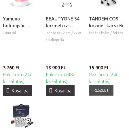
Yamuna
BEAUTYONE S4
TANDEM COS
boldogság
kozmetikai
kozmetikai szék
masszázskrém
lámpa nagyítóval
1000 ml
lencse Ø 12 cm / 22W
fehér / krém / fekete
és állvánnyal
/ 5 dioptria
3 760 Ft
18 900 Ft
15 900 Ft
Raktáron (24ó
Raktáron (48ó
Raktáron (24ó
kiszállítás)
kiszállítás)
kiszállítás)
RÉSZLET
Kosárba
Kosárba