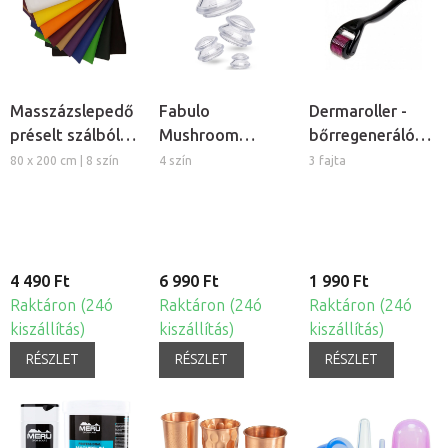
Masszázslepedő
Fabulo
Dermaroller -
préselt szálból,
Mushroom
bőrregeneráló
5db
gomba alakú
tűs henger
80 x 200 cm | 8 szín
4 szín
3 fajta
szilikon köpöly
készlet, 4db
4 490 Ft
6 990 Ft
1 990 Ft
Raktáron (24ó
Raktáron (24ó
Raktáron (24ó
kiszállítás)
kiszállítás)
kiszállítás)
RÉSZLET
RÉSZLET
RÉSZLET