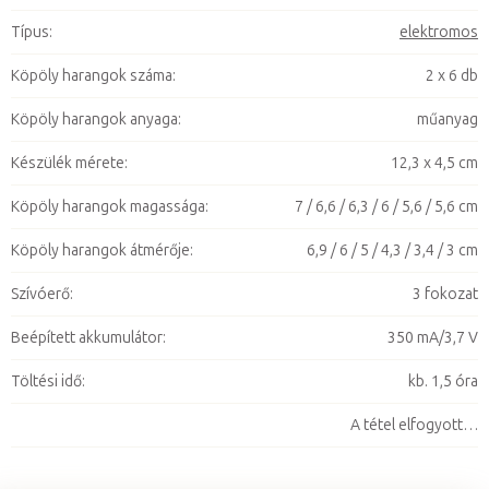
Típus
:
elektromos
Köpöly harangok száma
:
2 x 6 db
Köpöly harangok anyaga
:
műanyag
Készülék mérete
:
12,3 x 4,5 cm
Köpöly harangok magassága
:
7 / 6,6 / 6,3 / 6 / 5,6 / 5,6 cm
Köpöly harangok átmérője
:
6,9 / 6 / 5 / 4,3 / 3,4 / 3 cm
Szívóerő
:
3 fokozat
Beépített akkumulátor
:
350 mA/3,7 V
Töltési idő
:
kb. 1,5 óra
A tétel elfogyott…