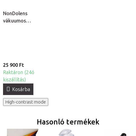
NonDolens
vákuumos
köpölykészlet
pumpával, 19db
25 900 Ft
Raktáron (24ó
kiszállítás)
Kosárba
High-contrast mode
Hasonló termékek