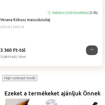
A
Raktáron (24ó kiszállítás)
(2 db)
termék
Verana Kókusz masszázsolaj
átlagos
értékelése
250 ml | 1000 ml
5-
ből
5,0
csillag.
3 360 Ft-tól
Egységár:
72,80 Ft-tól / 10 ml
High-contrast mode
Ezeket a termékeket ajánljuk Önnek