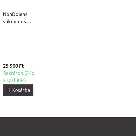
NonDolens
vákuumos
köpölykészlet
pumpával, 19db
25 900 Ft
Raktáron (24ó
kiszállítás)
Kosárba