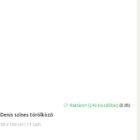
A
Raktáron (24ó kiszállítás)
(8 db)
termék
Denis színes törölköző
átlagos
értékelése
50 x 100 cm | 13 szín
5-
ből