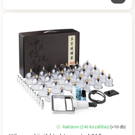
A
Raktáron (24ó kiszállítás)
(>10 db)
termék