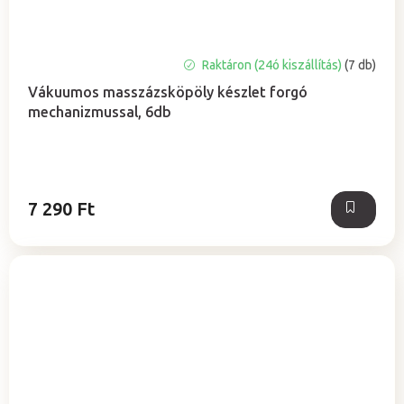
A
Raktáron (24ó kiszállítás)
(7 db)
termék
Vákuumos masszázsköpöly készlet forgó
átlagos
mechanizmussal, 6db
értékelése
5-
ből
5,0
csillag.
7 290 Ft