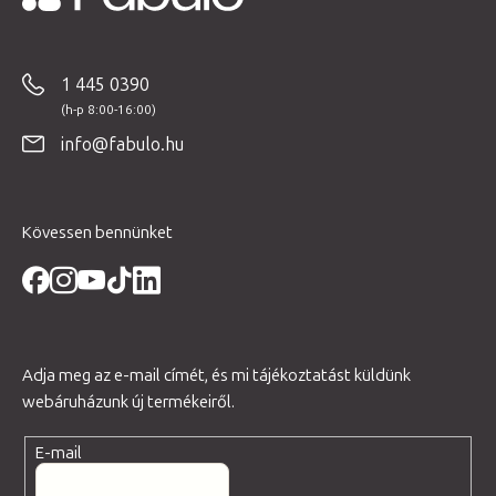
L
á
b
1 445 0390
l
é
info@fabulo.hu
c
Kövessen bennünket
Adja meg az e-mail címét, és mi tájékoztatást küldünk
webáruházunk új termékeiről.
E-mail