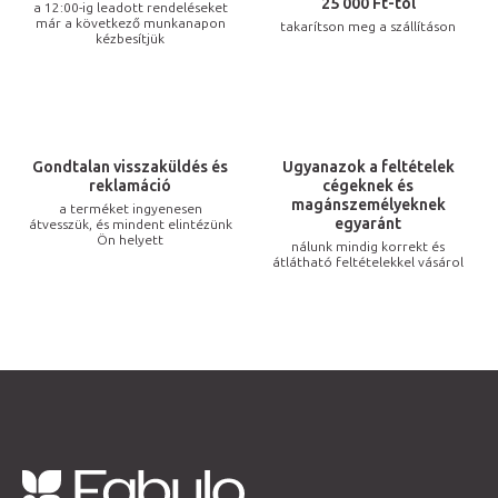
r
25 000 Ft-tól
a 12:00-ig leadott rendeléseket
már a következő munkanapon
takarítson meg a szállításon
á
kézbesítjük
n
y
í
t
Gondtalan visszaküldés és
Ugyanazok a feltételek
á
reklamáció
cégeknek és
s
magánszemélyeknek
a terméket ingyenesen
egyaránt
átvesszük, és mindent elintézünk
e
Ön helyett
nálunk mindig korrekt és
l
átlátható feltételekkel vásárol
e
m
e
i