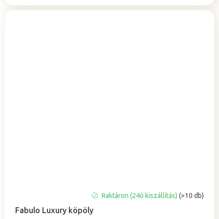
A
Raktáron (24ó kiszállítás)
(>10 db)
termék
Fabulo Luxury köpöly
átlagos