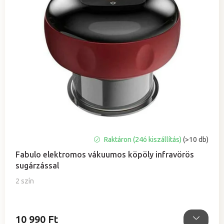
A
Raktáron (24ó kiszállítás)
(>10 db)
termék
Fabulo elektromos vákuumos köpöly infravörös
átlagos
sugárzással
értékelése
5-
2 szín
ből
5,0
csillag.
10 990 Ft