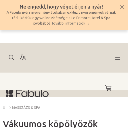
Ugrás
Ne engedd, hogy véget érjen a nyár!
a
A Fabulo nyári nyereményjátékában exkluzív nyeremények várnak
fő
rád - köztük egy wellnesshétvége a Le Primore Hotel & Spa
tartalomhoz
jóvoltából.
További információk →
KOSÁR
Kezdőlap
MASSZÁZS & SPA
Vákuumos köpölyözők