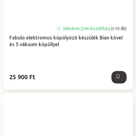
A
Raktáron (24ó kiszállítás)
(>10 db)
termék
Fabulo elektromos köpölyöző készülék Bian kővel
átlagos
és 5 vákuum köpöllyel
értékelése
5-
ből
5,0
csillag.
25 900 Ft