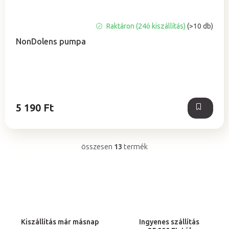
A
Raktáron (24ó kiszállítás)
(>10 db)
termék
NonDolens pumpa
átlagos
értékelése
5-
ből
5,0
csillag.
5 190 Ft
összesen
13
termék
L
i
s
t
a
i
Kiszállítás már másnap
Ingyenes szállítás