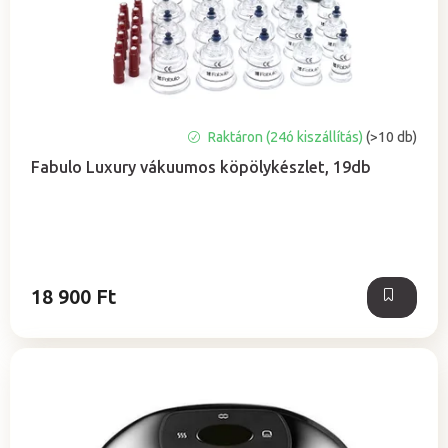
a
e
z
é
s
e
A
Raktáron (24ó kiszállítás)
(>10 db)
termék
Fabulo Luxury vákuumos köpölykészlet, 19db
átlagos
értékelése
5-
ből
5,0
csillag.
18 900 Ft