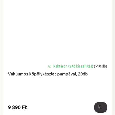
A
Raktáron (24ó kiszállítás)
(>10 db)
termék
Vákuumos köpölykészlet pumpával, 20db
átlagos
értékelése
5-
ből
5,0
csillag.
9 890 Ft