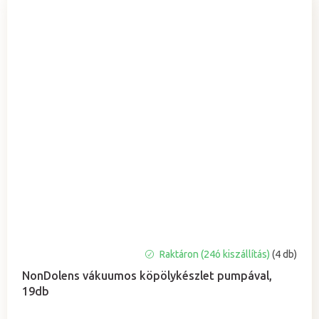
A
Raktáron (24ó kiszállítás)
(4 db)
termék
NonDolens vákuumos köpölykészlet pumpával,
átlagos
19db
értékelése
5-