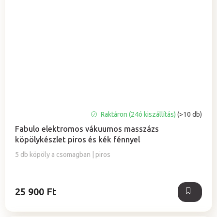
A
Raktáron (24ó kiszállítás)
(>10 db)
termék
Fabulo elektromos vákuumos masszázs
átlagos
köpölykészlet piros és kék fénnyel
értékelése
5-
5 db köpöly a csomagban | piros
ből
5,0
csillag.
25 900 Ft