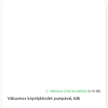
A
Raktáron (24ó kiszállítás)
(>10 db)
termék
Vákuumos köpölykészlet pumpával, 6db
átlagos
értékelése