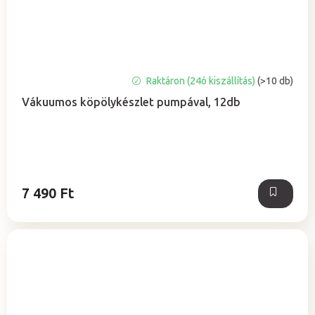
A
Raktáron (24ó kiszállítás)
(>10 db)
termék
Vákuumos köpölykészlet pumpával, 12db
átlagos
értékelése
5-
ből
5,0
csillag.
7 490 Ft