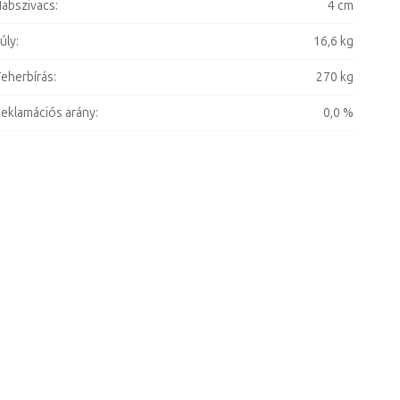
abszivacs
:
4 cm
úly
:
16,6 kg
eherbírás
:
270 kg
eklamációs arány
:
0,0 %