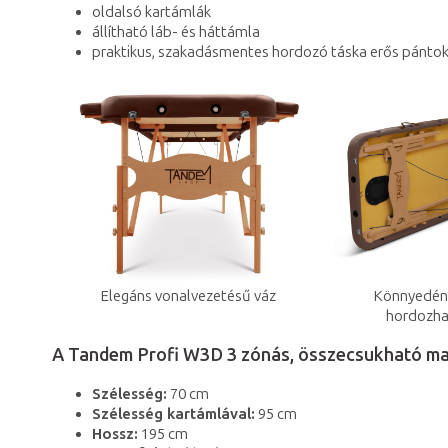
oldalsó kartámlák
állítható láb- és háttámla
praktikus, szakadásmentes hordozó táska erős pántokk
Könnyedén
Elegáns vonalvezetésű váz
hordozha
A Tandem Profi W3D 3 zónás, összecsukható ma
Szélesség:
70 cm
Szélesség kartámlával:
95 cm
Hossz:
195 cm