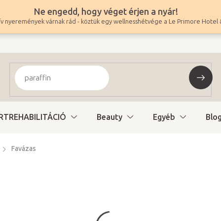
Ne engedd, hogy véget érjen a nyár!
v nyeremények várnak rád - köztük egy wellnesshétvége a Le Primore Hotel 
RTREHABILITÁCIÓ
Beauty
Egyéb
Blo
Favázas
75 900 Ft
59 764 Ft ÁFA nélkül
Egységár:
Változat kiválasztás