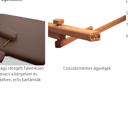
H
S
T
R
ságú rétegelt falemezen
Csúszásmentes ágyvégek
ivacs a kényelem és
kében, erős kartámlák