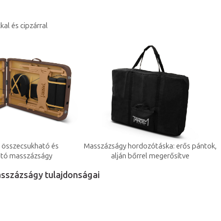
al és cipzárral
 összecsukható és
Masszázságy hordozótáska: erős pántok,
tó masszázságy
alján bőrrel megerősítve
sszázságy tulajdonságai