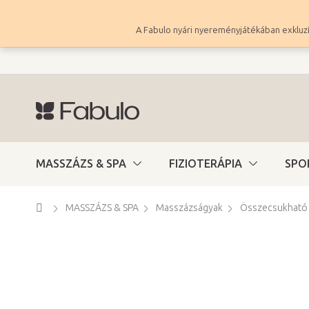
Ugrás
a
A Fabulo nyári nyereményjátékában exkluzí
fő
tartalomhoz
MASSZÁZS & SPA
FIZIOTERÁPIA
SPO
Kezdőlap
MASSZÁZS & SPA
Masszázságyak
Összecsukható