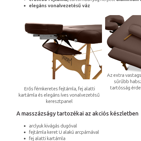
elegáns vonalvezetésű váz
Az extra vastag
sűrűbb habsz
tartósság érde
Erős fémkeretes fejtámla, fej alatti
kartámla és elegáns íves vonalvezetésű
keresztpanel
A masszázságy tartozékai az akciós készletben
arclyuk kivágás dugóval
fejtámla keret U alakú arcpárnával
fej alatti kartámla