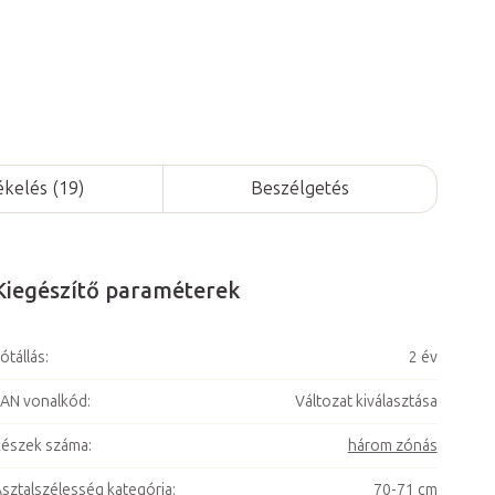
ékelés (19)
Beszélgetés
Kiegészítő paraméterek
ótállás
:
2 év
AN vonalkód
:
Változat kiválasztása
észek száma
:
három zónás
sztalszélesség kategória
:
70-71 cm