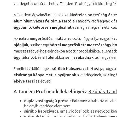
vendégét is odaültetheti, a Tandem Profi ágyaink bírni fogják 
A Tandem ágyaknál megszokott
kivételes hosszúság és s
alumínium vázas fejtámla tartó
a Tandem Profi ágyak
kif
ágyban tökéletesen megbízhat
és még a megtermett
kos
Az
extra megerősítés miatt
a masszázságy súlya nagyobb a 
ajánljuk
, amihez egy
bőrrel megerősített masszázságy h
masszázságyakhoz ajándékba adott hordtáskákkal ellentét
ágy lábaitól,
és
a fülei
akkor
sem szakadnak le
, ha gyakra
Emellett a különleges,
sűrűbb habszivacs
biztosítja, hogy a
elsőrangú kényelmet is nyújtanak
a vendégeinek, az
eleg
ékéve teszi
az ágyat!
A Tandem Profi modellek előnyei a
3 zónás Tan
dupla vastagságú préselt falemez
a habszivacs ala
be egyik vendége alatt sem!
sűrűbb habszivacs,
amely időtállóbb és nagyobb kén
erősebb fejtámla,
tartóműanyag helyett
alumínium 