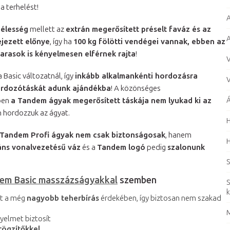
a terhelést!
A
zélesség
mellett az
extrán megerősített préselt faváz és az
A
ejezett előnye
, így ha
100 kg fölötti vendégei vannak, ebben az
arasok is kényelmesen elférnek rajta
!
V
Basic változatnál, így
inkább alkalmankénti hordozásra
V
ordozótáskát adunk ajándékba
! A közönséges
ben
a Tandem ágyak megerősített táskája nem lyukad ki az
Á
n hordozzuk az ágyat.
Tandem Profi ágyak nem csak biztonságosak
, hanem
H
áns vonalvezetésű váz
és a
Tandem logó
pedig
szalonunk
S
dem Basic masszázságyakkal
szemben
S
k
tt a még
nagyobb teherbírás
érdekében, így biztosan nem szakad
M
yelmet biztosít
rögzítőkkel