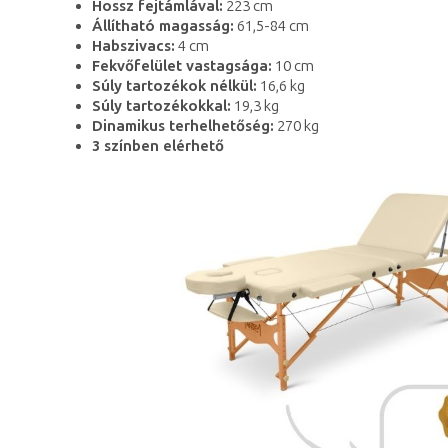
Hossz fejtámlával:
223 cm
Állítható magasság:
61,5-84 cm
Habszivacs:
4 cm
Fekvőfelület vastagsága:
10 cm
Súly tartozékok nélkül:
16,6 kg
Súly tartozékokkal:
19,3 kg
Dinamikus terhelhetőség:
270 kg
3 színben elérhető