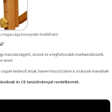
magassága könnyedén beállítható
i?
egy masszázságyért, viszont ez a legfontosabb munkaeszközünk,
e venni!
csupán kedvező árúak, hanem hosszú távon is a társunk maradnak!
ásoknak és CE tanúsítvánnyal rendelkeznek.