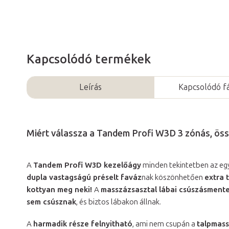
Kapcsolódó termékek
Leírás
Kapcsolódó fá
Miért válassza a Tandem Profi W3D 3 zónás, ö
A
Tandem Profi W3D kezelőágy
minden tekintetben az eg
dupla vastagságú préselt faváz
nak köszönhetően
extra 
kottyan meg neki!
A
masszázsasztal lábai csúszásment
sem csúsznak
, és biztos lábakon állnak.
A
harmadik része felnyitható
, ami nem csupán a
talpmas