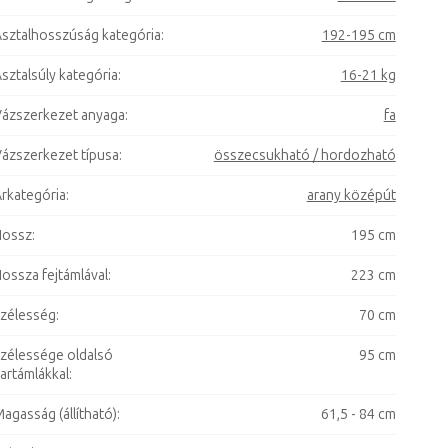
sztalhosszúság kategória
:
192-195 cm
sztalsúly kategória
:
16-21 kg
ázszerkezet anyaga
:
fa
ázszerkezet típusa
:
összecsukható / hordozható
rkategória
:
arany középút
Hossz
:
195 cm
ossza fejtámlával
:
223 cm
zélesség
:
70 cm
zélessége oldalsó
95 cm
artámlákkal
:
agasság (állítható)
:
61,5 - 84 cm